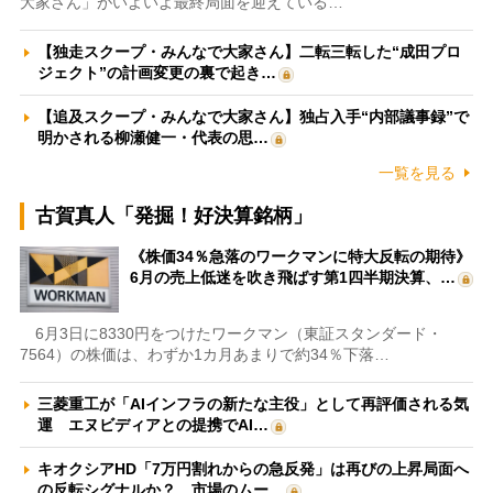
大家さん」がいよいよ最終局面を迎えている…
【独走スクープ・みんなで大家さん】二転三転した“成田プロ
ジェクト”の計画変更の裏で起き…
【追及スクープ・みんなで大家さん】独占入手“内部議事録”で
明かされる柳瀬健一・代表の思…
一覧を見る
古賀真人「発掘！好決算銘柄」
《株価34％急落のワークマンに特大反転の期待》
6月の売上低迷を吹き飛ばす第1四半期決算、…
6月3日に8330円をつけたワークマン（東証スタンダード・
7564）の株価は、わずか1カ月あまりで約34％下落…
三菱重工が「AIインフラの新たな主役」として再評価される気
運 エヌビディアとの提携でAI…
キオクシアHD「7万円割れからの急反発」は再びの上昇局面へ
の反転シグナルか？ 市場のムー…