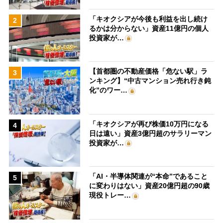
「キオクシアが今後も利益を出し続け
2
るかは分からない」資産11億円の個人
投資家が…
【首都圏の不動産価格「危ない駅」ラ
3
ンキング】“中古マンション売れ行き鈍
化”のワー…
「キオクシアが再び株価10万円になる
4
日は遠い」資産3億円超のサラリーマン
投資家が…
「AI・半導体関連が“本命”であること
5
に変わりはない」資産20億円超の90歳
現役トレー…