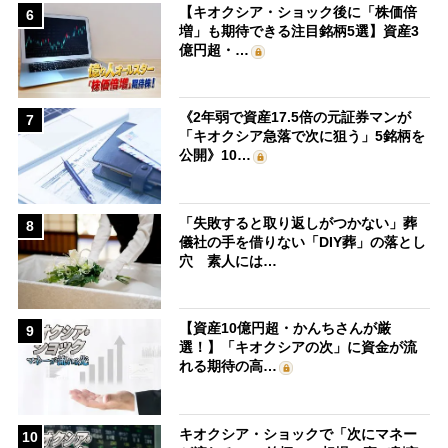
【キオクシア・ショック後に「株価倍
6
増」も期待できる注目銘柄5選】資産3
億円超・…
《2年弱で資産17.5倍の元証券マンが
7
「キオクシア急落で次に狙う」5銘柄を
公開》10…
「失敗すると取り返しがつかない」葬
8
儀社の手を借りない「DIY葬」の落とし
穴 素人には…
【資産10億円超・かんちさんが厳
9
選！】「キオクシアの次」に資金が流
れる期待の高…
キオクシア・ショックで「次にマネー
10