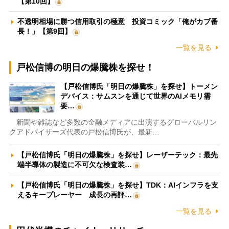
【第10回】
不透明相場に勝つ信用取引の極意 投資コミック「俺がカブ番
長！」【第9回】
一覧を見る
戸松信博の明日の爆騰株を探せ！
【戸松信博氏「明日の爆騰株」を探せ】トーメン
デバイス：サムスンを通じて世界のAIメモリ需
要…
新聞や雑誌など多数の金融メディアに出演するグローバルリン
クアドバイザーズ代表の戸松信博氏が、最新…
【戸松信博氏「明日の爆騰株」を探せ】レーザーテック：最先
端半導体の製造に不可欠な検査装…
【戸松信博氏「明日の爆騰株」を探せ】TDK：AIインフラを支
えるキープレーヤー 成長の再評…
一覧を見る