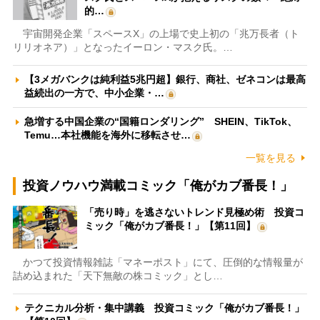
的…
宇宙開発企業「スペースX」の上場で史上初の「兆万長者（ト
リリオネア）」となったイーロン・マスク氏。…
【3メガバンクは純利益5兆円超】銀行、商社、ゼネコンは最高
益続出の一方で、中小企業・…
急増する中国企業の“国籍ロンダリング” SHEIN、TikTok、
Temu…本社機能を海外に移転させ…
一覧を見る
投資ノウハウ満載コミック「俺がカブ番長！」
「売り時」を逃さないトレンド見極め術 投資コ
ミック「俺がカブ番長！」【第11回】
かつて投資情報雑誌「マネーポスト」にて、圧倒的な情報量が
詰め込まれた「天下無敵の株コミック」とし…
テクニカル分析・集中講義 投資コミック「俺がカブ番長！」