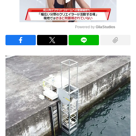
Powered by 
GliaStudios
Mute