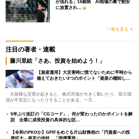
が流れる」16銘柄 AI相場の裏で割安
に放置され…
一覧を見る
注目の著者・連載
藤川里絵「さあ、投資を始めよう！」
【資産運用】大災害時に慌てないために平時から
備えておきたい3つのポイント「資産の棚卸し…
大規模な災害が起きると、株式市場が大きく動いたり、取引環
境が不安定になったりすることがある。一方…
5年ぶり改訂の「CGコード」、何が変わったのかポイントを解
説 企業に成長投資の具体的な説…
【令和のPKOか】GPIFをめぐる片山財務相の「円資産への投
資拡大」発言の波紋 「国債重視」…