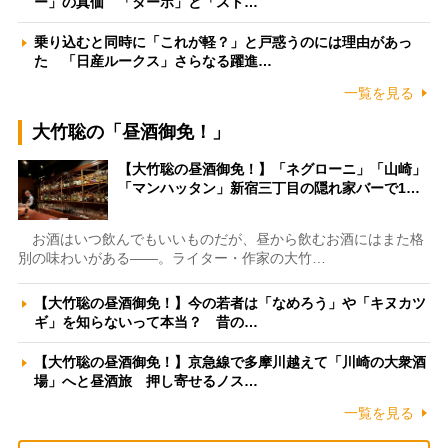
ー」の真価 「ターボ」と「スト…
乗り込むと同時に「これが軽？」と戸惑うのには理由があっ
た 「日産ルークス」さらなる躍進…
一覧を見る
大竹聡の「昼酒御免！」
【大竹聡の昼酒御免！】「ネグローニ」「山崎」
「マンハッタン」新宿三丁目の隠れ家バーで1…
お酒はいつ飲んでもいいものだが、昼から飲むお酒にはまた格
別の味わいがある――。ライター・作家の大竹…
【大竹聡の昼酒御免！】今の若者は「なめろう」や「キヌカツ
ギ」を知らないって本当？ 昔の…
【大竹聡の昼酒御免！】京急線で多摩川越えて「川崎の大衆酒
場」へと昼酒旅 押し寄せるノス…
一覧を見る