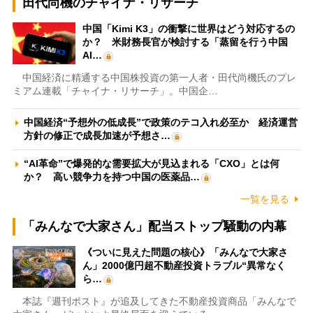
田代尚機のチャイナ・リサーチ
中国「Kimi K3」の衝撃に世界はどう対応するの
か？ 米財務長官が検討する「蒸留を行う中国
AI…
中国経済に精通する中国株投資の第一人者・田代尚機氏のプレ
ミアム連載「チャイナ・リサーチ」。中国企…
中国経済“予想外の低成長”で政策のテコ入れ必至か 経済運営
方針の修正で成長加速が予想さ…
“AI革命”で爆発的な需要拡大が見込まれる「CXO」とは何
か？ 高い競争力を持つ中国の医薬品…
一覧を見る
「みんなで大家さん」配当ストップ騒動の内幕
《ついに見えた問題の核心》「みんなで大家さ
ん」2000億円超不動産投資トラブル“異常なく
ら…
本誌『週刊ポスト』が追及してきた不動産投資商品「みんなで