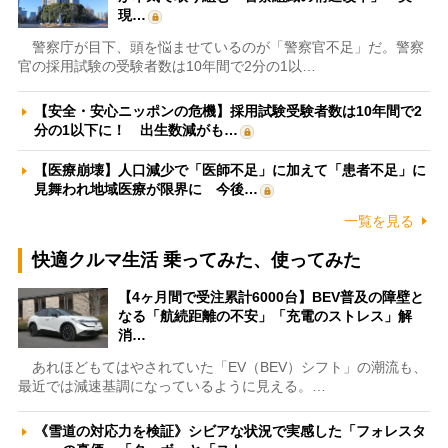
現…
警察庁が目下、頭を悩ませているのが「警察官不足」だ。警察
官の採用試験の受験者数は10年間で2分の1以…
【安全・安心ニッポンの危機】採用試験受験者数は10年間で2
分の1以下に！ 出生数減がも…
【医療崩壊】人口減少で「医師不足」に加えて「患者不足」に
見舞われ地域医療が限界に 今後…
一覧を見る
快適クルマ生活 乗ってみた、使ってみた
【4ヶ月間で受注累計6000台】BEV普及の障壁と
なる「航続距離の不安」「充電のストレス」解
消…
あれほどもてはやされていた「EV（BEV）シフト」の潮流も、
最近では減速基調になっているように見える。…
《雪道の対応力を検証》シビアな状況で実感した「フォレスタ