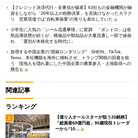
【クレジット決済代行・全東信が破産】63社もの金融機関が融
資をしながら「20年以上の粉飾決算」を見抜けなかったカラク
リ 営業現場では“自転車操業”の焦りも表出していた
小学生に人気の「シール流通事情」に変調 「ボンドロ」は依
然品薄状態が続くが、模倣品や類似品が大量流通し一部で値崩
れ 「選別が本格化する時代に」
急増する中国企業の“国籍ロンダリング” SHEIN、TikTok、
Temu…本社機能を海外に移転させ、トランプ関税の回避を狙
う 現地人を隠れ蓑にした中国企業の農業参入・土地取得への
懸念も
関連記事
ランキング
【億り人オールスターが狙う20銘柄】
1
「総資産69億円超」90歳現役トレーダ
ーから“10…