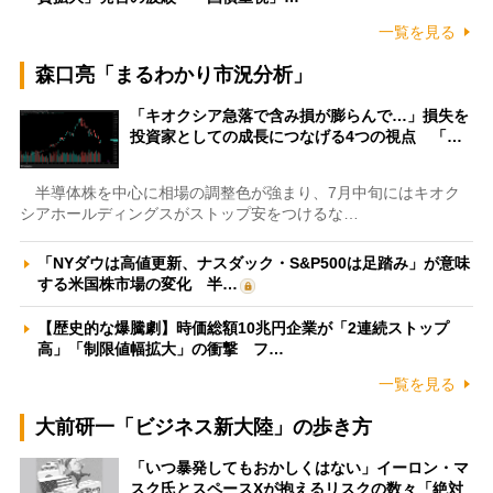
一覧を見る
森口亮「まるわかり市況分析」
「キオクシア急落で含み損が膨らんで…」損失を
投資家としての成長につなげる4つの視点 「…
半導体株を中心に相場の調整色が強まり、7月中旬にはキオク
シアホールディングスがストップ安をつけるな…
「NYダウは高値更新、ナスダック・S&P500は足踏み」が意味
する米国株市場の変化 半…
【歴史的な爆騰劇】時価総額10兆円企業が「2連続ストップ
高」「制限値幅拡大」の衝撃 フ…
一覧を見る
大前研一「ビジネス新大陸」の歩き方
「いつ暴発してもおかしくはない」イーロン・マ
スク氏とスペースXが抱えるリスクの数々「絶対