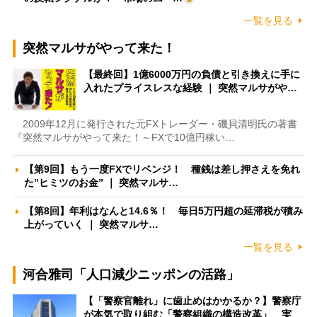
一覧を見る
突然マルサがやって来た！
【最終回】1億6000万円の負債と引き換えに手に
入れたプライスレスな経験 ｜ 突然マルサがや…
2009年12月に発行された元FXトレーダー・磯貝清明氏の著書
『突然マルサがやって来た！～FXで10億円稼い…
【第9回】もう一度FXでリベンジ！ 種銭は差し押さえを免れ
た”ヒミツのお金” ｜ 突然マルサ…
【第8回】年利はなんと14.6％！ 毎日5万円超の延滞税が積み
上がっていく ｜ 突然マルサ…
一覧を見る
河合雅司「人口減少ニッポンの活路」
【「警察官離れ」に歯止めはかかるか？】警察庁
が本気で取り組む「警察組織の構造改革」 実