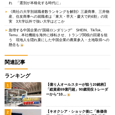
れ 「選別が本格化する時代に」
《商社の大学別就職者数ランキングを解剖》三菱商事、三井物
産、住友商事への就職者は「東大・早大・慶大で約6割」の現
実 3大学以外で強い大学はどこか
急増する中国企業の“国籍ロンダリング” SHEIN、TikTok、
Temu…本社機能を海外に移転させ、トランプ関税の回避を狙
う 現地人を隠れ蓑にした中国企業の農業参入・土地取得への
懸念も
関連記事
ランキング
【億り人オールスターが狙う20銘柄】
1
「総資産69億円超」90歳現役トレーダ
ーから“10…
【キオクシア・ショック後に「株価倍
2