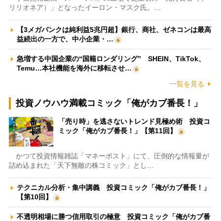
リリオネア）」となったイーロン・マスク氏。…
【3メガバンクは純利益5兆円超】銀行、商社、ゼネコンは最高
益続出の一方で、中小企業・…
急増する中国企業の“国籍ロンダリング” SHEIN、TikTok、
Temu…本社機能を海外に移転させ…
一覧を見る
投資ノウハウ満載コミック「俺がカブ番長！」
「売り時」を逃さないトレンド見極め術 投資コ
ミック「俺がカブ番長！」【第11回】
かつて投資情報雑誌「マネーポスト」にて、圧倒的な情報量が
詰め込まれた「天下無敵の株コミック」とし…
テクニカル分析・集中講義 投資コミック「俺がカブ番長！」
【第10回】
不透明相場に勝つ信用取引の極意 投資コミック「俺がカブ番