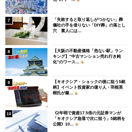
「失敗すると取り返しがつかない」葬
7
儀社の手を借りない「DIY葬」の落とし
穴 素人には…
【大阪の不動産価格「危ない駅」ラン
8
キング】“中古マンション売れ行き鈍
化”のワース…
【キオクシア・ショックの後に狙う5銘
9
柄】イベント投資家の億り人・羽根英
樹氏が厳…
《2年弱で資産17.5倍の元証券マンが
10
「キオクシア急落で次に狙う」5銘柄を
公開》10…