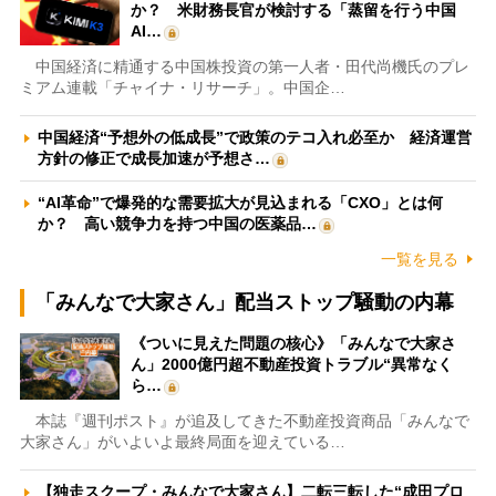
か？ 米財務長官が検討する「蒸留を行う中国
AI…
中国経済に精通する中国株投資の第一人者・田代尚機氏のプレ
ミアム連載「チャイナ・リサーチ」。中国企…
中国経済“予想外の低成長”で政策のテコ入れ必至か 経済運営
方針の修正で成長加速が予想さ…
“AI革命”で爆発的な需要拡大が見込まれる「CXO」とは何
か？ 高い競争力を持つ中国の医薬品…
一覧を見る
「みんなで大家さん」配当ストップ騒動の内幕
《ついに見えた問題の核心》「みんなで大家さ
ん」2000億円超不動産投資トラブル“異常なく
ら…
本誌『週刊ポスト』が追及してきた不動産投資商品「みんなで
大家さん」がいよいよ最終局面を迎えている…
【独走スクープ・みんなで大家さん】二転三転した“成田プロ