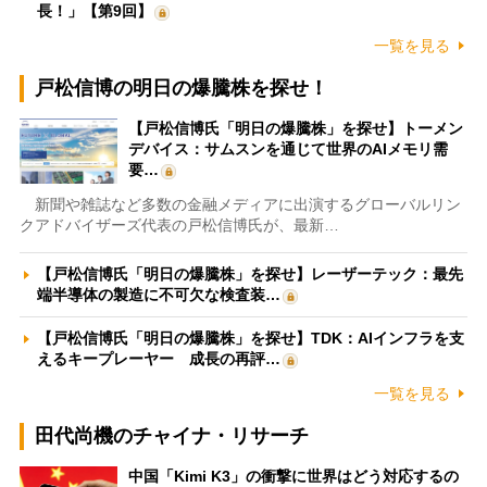
長！」【第9回】
一覧を見る
戸松信博の明日の爆騰株を探せ！
【戸松信博氏「明日の爆騰株」を探せ】トーメン
デバイス：サムスンを通じて世界のAIメモリ需
要…
新聞や雑誌など多数の金融メディアに出演するグローバルリン
クアドバイザーズ代表の戸松信博氏が、最新…
【戸松信博氏「明日の爆騰株」を探せ】レーザーテック：最先
端半導体の製造に不可欠な検査装…
【戸松信博氏「明日の爆騰株」を探せ】TDK：AIインフラを支
えるキープレーヤー 成長の再評…
一覧を見る
田代尚機のチャイナ・リサーチ
中国「Kimi K3」の衝撃に世界はどう対応するの