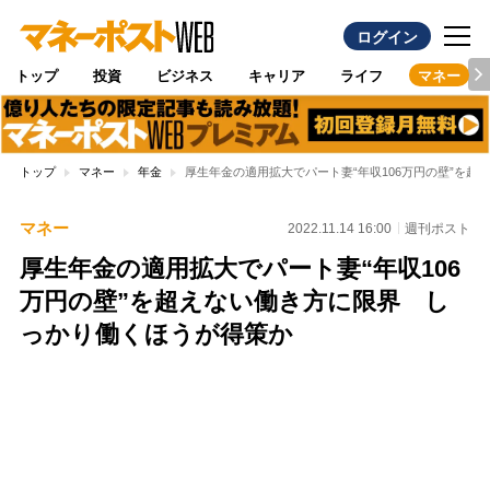
ログイン
トップ
投資
ビジネス
キャリア
ライフ
マネー
トップ
マネー
年金
厚生年金の適用拡大でパート妻“年収106万円の壁”を
マネー
2022.11.14 16:00
週刊ポスト
厚生年金の適用拡大でパート妻“年収106
万円の壁”を超えない働き方に限界 し
っかり働くほうが得策か
Loaded
:
100.00%
/
Unmute