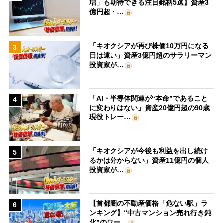
増」も期待できる注目銘柄5選】資産3
億円超・…
「キオクシアが再び株価10万円になる
3
日は遠い」資産3億円超のサラリーマン
投資家が…
「AI・半導体関連が“本命”であること
4
に変わりはない」資産20億円超の90歳
現役トレー…
「キオクシアが今後も利益を出し続け
5
るかは分からない」資産11億円の個人
投資家が…
【首都圏の不動産価格「危ない駅」ラ
6
ンキング】“中古マンション売れ行き鈍
化”のワー…