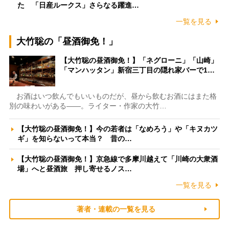
た 「日産ルークス」さらなる躍進…
一覧を見る
大竹聡の「昼酒御免！」
【大竹聡の昼酒御免！】「ネグローニ」「山崎」
「マンハッタン」新宿三丁目の隠れ家バーで1…
お酒はいつ飲んでもいいものだが、昼から飲むお酒にはまた格
別の味わいがある――。ライター・作家の大竹…
【大竹聡の昼酒御免！】今の若者は「なめろう」や「キヌカツ
ギ」を知らないって本当？ 昔の…
【大竹聡の昼酒御免！】京急線で多摩川越えて「川崎の大衆酒
場」へと昼酒旅 押し寄せるノス…
一覧を見る
著者・連載の一覧を見る