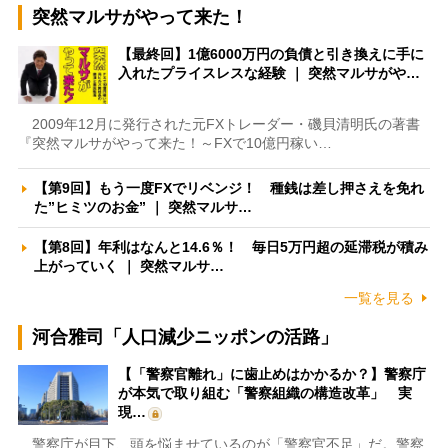
突然マルサがやって来た！
【最終回】1億6000万円の負債と引き換えに手に
入れたプライスレスな経験 ｜ 突然マルサがや…
2009年12月に発行された元FXトレーダー・磯貝清明氏の著書
『突然マルサがやって来た！～FXで10億円稼い…
【第9回】もう一度FXでリベンジ！ 種銭は差し押さえを免れ
た”ヒミツのお金” ｜ 突然マルサ…
【第8回】年利はなんと14.6％！ 毎日5万円超の延滞税が積み
上がっていく ｜ 突然マルサ…
一覧を見る
河合雅司「人口減少ニッポンの活路」
【「警察官離れ」に歯止めはかかるか？】警察庁
が本気で取り組む「警察組織の構造改革」 実
現…
警察庁が目下、頭を悩ませているのが「警察官不足」だ。警察