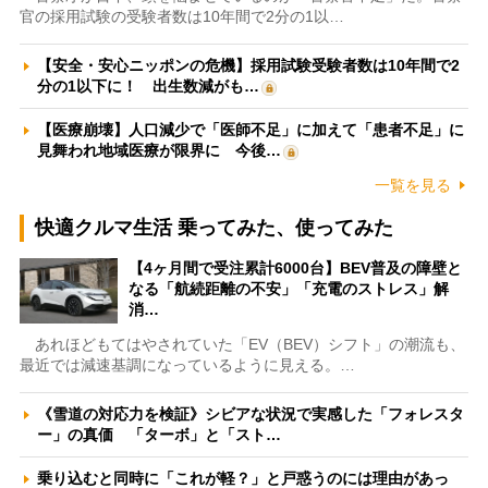
官の採用試験の受験者数は10年間で2分の1以…
【安全・安心ニッポンの危機】採用試験受験者数は10年間で2
分の1以下に！ 出生数減がも…
【医療崩壊】人口減少で「医師不足」に加えて「患者不足」に
見舞われ地域医療が限界に 今後…
一覧を見る
快適クルマ生活 乗ってみた、使ってみた
【4ヶ月間で受注累計6000台】BEV普及の障壁と
なる「航続距離の不安」「充電のストレス」解
消…
あれほどもてはやされていた「EV（BEV）シフト」の潮流も、
最近では減速基調になっているように見える。…
《雪道の対応力を検証》シビアな状況で実感した「フォレスタ
ー」の真価 「ターボ」と「スト…
乗り込むと同時に「これが軽？」と戸惑うのには理由があっ