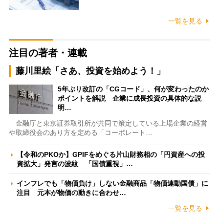
一覧を見る
注目の著者・連載
藤川里絵「さあ、投資を始めよう！」
5年ぶり改訂の「CGコード」、何が変わったのか
ポイントを解説 企業に成長投資の具体的な説
明…
金融庁と東京証券取引所が共同で策定している上場企業の経営
や取締役会のあり方を定める「コーポレート…
【令和のPKOか】GPIFをめぐる片山財務相の「円資産への投
資拡大」発言の波紋 「国債重視」…
インフレでも「物価負け」しない金融商品「物価連動国債」に
注目 元本が物価の動きに合わせ…
一覧を見る