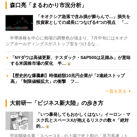
森口亮「まるわかり市況分析」
「キオクシア急落で含み損が膨らんで…」損失を
投資家としての成長につなげる4つの視点 「…
半導体株を中心に相場の調整色が強まり、7月中旬にはキオク
シアホールディングスがストップ安をつけるな…
「NYダウは高値更新、ナスダック・S&P500は足踏み」が意味
する米国株市場の変化 半…
【歴史的な爆騰劇】時価総額10兆円企業が「2連続ストップ
高」「制限値幅拡大」の衝撃 フ…
一覧を見る
大前研一「ビジネス新大陸」の歩き方
「いつ暴発してもおかしくはない」イーロン・マ
スク氏とスペースXが抱えるリスクの数々「絶対
的…
宇宙開発企業「スペースX」の上場で史上初の「兆万長者（ト