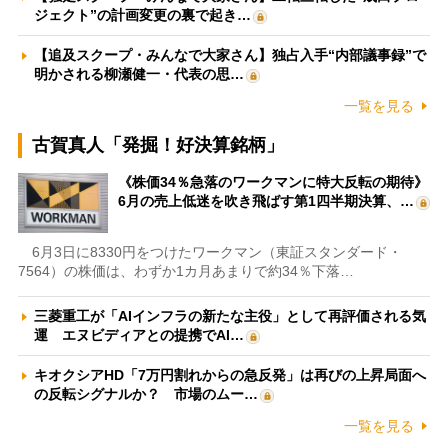
ジェクト”の計画変更の裏で起き…
【追及スクープ・みんなで大家さん】独占入手“内部議事録”で
明かされる柳瀬健一・代表の思…
一覧を見る
古賀真人「発掘！好決算銘柄」
《株価34％急落のワークマンに特大反転の期待》
6月の売上低迷を吹き飛ばす第1四半期決算、…
6月3日に8330円をつけたワークマン（東証スタンダード・
7564）の株価は、わずか1カ月あまりで約34％下落…
三菱重工が「AIインフラの新たな主役」として再評価される気
運 エヌビディアとの提携でAI…
キオクシアHD「7万円割れからの急反発」は再びの上昇局面へ
の反転シグナルか？ 市場のムー…
一覧を見る