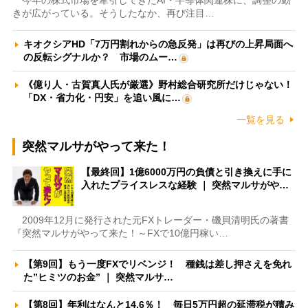
きが広がっている。そうしたなか、再び注目…
キオクシアHD「7万円割れからの急反発」は再びの上昇局面へ
の反転シグナルか？ 市場のムー…
《億り人・古賀真人氏が厳選》野村総合研究所だけじゃない！
「DX・省力化・円安」を追い風に…
一覧を見る
突然マルサがやって来た！
【最終回】1億6000万円の負債と引き換えに手に
入れたプライスレスな経験 ｜ 突然マルサがや…
2009年12月に発行された元FXトレーダー・磯貝清明氏の著書
『突然マルサがやって来た！～FXで10億円稼い…
【第9回】もう一度FXでリベンジ！ 種銭は差し押さえを免れ
た”ヒミツのお金” ｜ 突然マルサ…
【第8回】年利はなんと14.6％！ 毎日5万円超の延滞税が積み