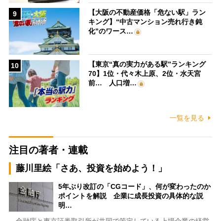
【大阪の不動産価格「危ない駅」ラン
9
キング】“中古マンション売れ行き鈍
化”のワース…
【東京“真の実力がある駅”ランキング
10
70】1位・代々木上原、2位・水天宮
前… 人口増…
一覧を見る
注目の著者・連載
藤川里絵「さあ、投資を始めよう！」
5年ぶり改訂の「CGコード」、何が変わったのか
ポイントを解説 企業に成長投資の具体的な説
明…
金融庁と東京証券取引所が共同で策定している上場企業の経営