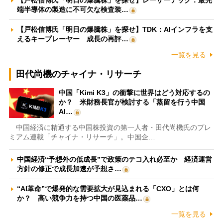
端半導体の製造に不可欠な検査装…
【戸松信博氏「明日の爆騰株」を探せ】TDK：AIインフラを支
えるキープレーヤー 成長の再評…
一覧を見る
田代尚機のチャイナ・リサーチ
中国「Kimi K3」の衝撃に世界はどう対応するの
か？ 米財務長官が検討する「蒸留を行う中国
AI…
中国経済に精通する中国株投資の第一人者・田代尚機氏のプレ
ミアム連載「チャイナ・リサーチ」。中国企…
中国経済“予想外の低成長”で政策のテコ入れ必至か 経済運営
方針の修正で成長加速が予想さ…
“AI革命”で爆発的な需要拡大が見込まれる「CXO」とは何
か？ 高い競争力を持つ中国の医薬品…
一覧を見る