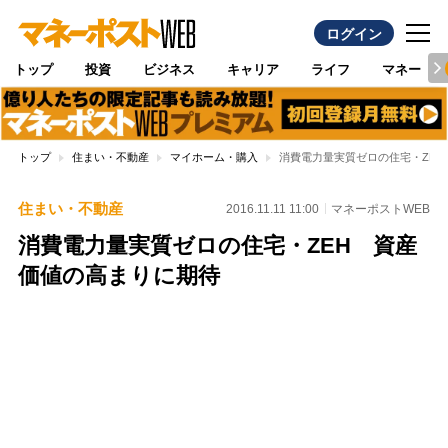
ログイン
トップ
投資
ビジネス
キャリア
ライフ
マネー
トップ
住まい・不動産
マイホーム・購入
消費電力量実質ゼロの住宅・ZE
住まい・不動産
2016.11.11 11:00
マネーポストWEB
消費電力量実質ゼロの住宅・ZEH 資産
価値の高まりに期待
Loaded
:
95.43%
/
Unmute