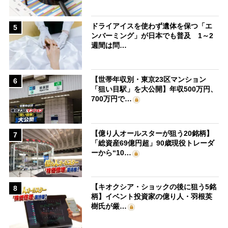
ドライアイスを使わず遺体を保つ「エ
5
ンバーミング」が日本でも普及 1～2
週間は問…
【世帯年収別・東京23区マンション
6
「狙い目駅」を大公開】年収500万円、
700万円で…
【億り人オールスターが狙う20銘柄】
7
「総資産69億円超」90歳現役トレーダ
ーから“10…
【キオクシア・ショックの後に狙う5銘
8
柄】イベント投資家の億り人・羽根英
樹氏が厳…