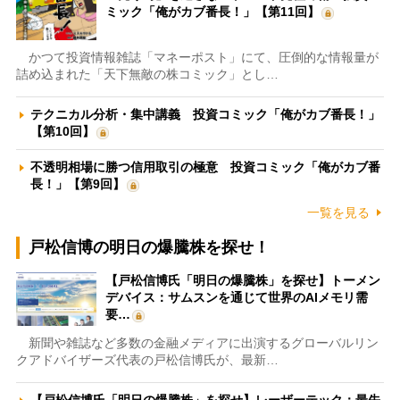
ミック「俺がカブ番長！」【第11回】
かつて投資情報雑誌「マネーポスト」にて、圧倒的な情報量が
詰め込まれた「天下無敵の株コミック」とし…
テクニカル分析・集中講義 投資コミック「俺がカブ番長！」
【第10回】
不透明相場に勝つ信用取引の極意 投資コミック「俺がカブ番
長！」【第9回】
一覧を見る
戸松信博の明日の爆騰株を探せ！
【戸松信博氏「明日の爆騰株」を探せ】トーメン
デバイス：サムスンを通じて世界のAIメモリ需
要…
新聞や雑誌など多数の金融メディアに出演するグローバルリン
クアドバイザーズ代表の戸松信博氏が、最新…
【戸松信博氏「明日の爆騰株」を探せ】レーザーテック：最先