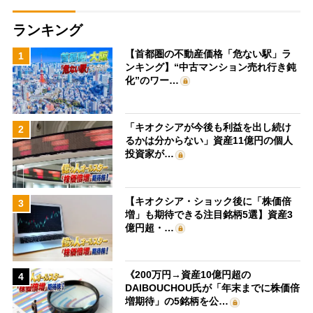
ランキング
【首都圏の不動産価格「危ない駅」ラ
1
ンキング】“中古マンション売れ行き鈍
化”のワー…
「キオクシアが今後も利益を出し続け
2
るかは分からない」資産11億円の個人
投資家が…
【キオクシア・ショック後に「株価倍
3
増」も期待できる注目銘柄5選】資産3
億円超・…
《200万円→資産10億円超の
4
DAIBOUCHOU氏が「年末までに株価倍
増期待」の5銘柄を公…