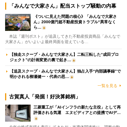
「みんなで大家さん」配当ストップ騒動の内幕
《ついに見えた問題の核心》「みんなで大家さ
ん」2000億円超不動産投資トラブル“異常なく
ら…
本誌『週刊ポスト』が追及してきた不動産投資商品「みんなで
大家さん」がいよいよ最終局面を迎えている…
【独走スクープ・みんなで大家さん】二転三転した“成田プロ
ジェクト”の計画変更の裏で起き…
【追及スクープ・みんなで大家さん】独占入手“内部議事録”で
明かされる柳瀬健一・代表の思…
一覧を見る
古賀真人「発掘！好決算銘柄」
三菱重工が「AIインフラの新たな主役」として再
評価される気運 エヌビディアとの提携でAIデ…
今年の株式市場を牽引してきたAI・半導体関連株に、調整の動