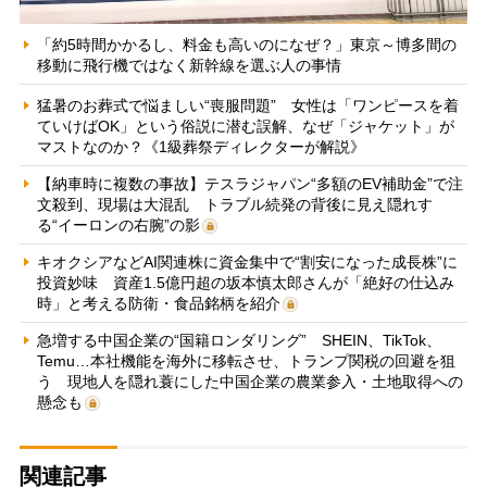
「約5時間かかるし、料金も高いのになぜ？」東京～博多間の
移動に飛行機ではなく新幹線を選ぶ人の事情
猛暑のお葬式で悩ましい“喪服問題” 女性は「ワンピースを着
ていけばOK」という俗説に潜む誤解、なぜ「ジャケット」が
マストなのか？《1級葬祭ディレクターが解説》
【納車時に複数の事故】テスラジャパン“多額のEV補助金”で注
文殺到、現場は大混乱 トラブル続発の背後に見え隠れす
る“イーロンの右腕”の影
キオクシアなどAI関連株に資金集中で“割安になった成長株”に
投資妙味 資産1.5億円超の坂本慎太郎さんが「絶好の仕込み
時」と考える防衛・食品銘柄を紹介
急増する中国企業の“国籍ロンダリング” SHEIN、TikTok、
Temu…本社機能を海外に移転させ、トランプ関税の回避を狙
う 現地人を隠れ蓑にした中国企業の農業参入・土地取得への
懸念も
関連記事