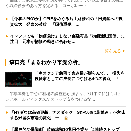
や取締役会のあり方を定める「コーポレート…
【令和のPKOか】GPIFをめぐる片山財務相の「円資産への投
資拡大」発言の波紋 「国債重視」…
インフレでも「物価負け」しない金融商品「物価連動国債」に
注目 元本が物価の動きに合わせ…
一覧を見る
森口亮「まるわかり市況分析」
「キオクシア急落で含み損が膨らんで…」損失を
投資家としての成長につなげる4つの視点 「…
半導体株を中心に相場の調整色が強まり、7月中旬にはキオク
シアホールディングスがストップ安をつけるな…
「NYダウは高値更新、ナスダック・S&P500は足踏み」が意味
する米国株市場の変化 半…
【歴史的な爆騰劇】時価総額10兆円企業が「2連続ストップ