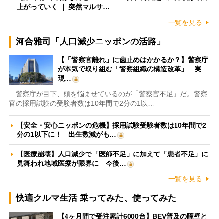
上がっていく ｜ 突然マルサ…
一覧を見る
河合雅司「人口減少ニッポンの活路」
【「警察官離れ」に歯止めはかかるか？】警察庁
が本気で取り組む「警察組織の構造改革」 実
現…
警察庁が目下、頭を悩ませているのが「警察官不足」だ。警察
官の採用試験の受験者数は10年間で2分の1以…
【安全・安心ニッポンの危機】採用試験受験者数は10年間で2
分の1以下に！ 出生数減がも…
【医療崩壊】人口減少で「医師不足」に加えて「患者不足」に
見舞われ地域医療が限界に 今後…
一覧を見る
快適クルマ生活 乗ってみた、使ってみた
【4ヶ月間で受注累計6000台】BEV普及の障壁と