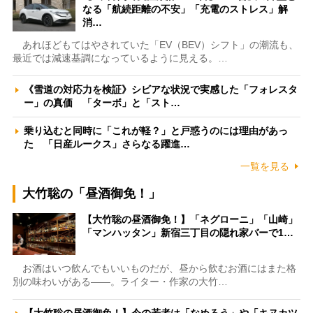
なる「航続距離の不安」「充電のストレス」解
消…
あれほどもてはやされていた「EV（BEV）シフト」の潮流も、
最近では減速基調になっているように見える。…
《雪道の対応力を検証》シビアな状況で実感した「フォレスタ
ー」の真価 「ターボ」と「スト…
乗り込むと同時に「これが軽？」と戸惑うのには理由があっ
た 「日産ルークス」さらなる躍進…
一覧を見る
大竹聡の「昼酒御免！」
【大竹聡の昼酒御免！】「ネグローニ」「山崎」
「マンハッタン」新宿三丁目の隠れ家バーで1…
お酒はいつ飲んでもいいものだが、昼から飲むお酒にはまた格
別の味わいがある――。ライター・作家の大竹…
【大竹聡の昼酒御免！】今の若者は「なめろう」や「キヌカツ