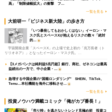
高」「制限値幅拡大」の衝撃 フ…
一覧を見る
大前研一「ビジネス新大陸」の歩き方
「いつ暴発してもおかしくはない」イーロン・マ
スク氏とスペースXが抱えるリスクの数々「絶対
的…
宇宙開発企業「スペースX」の上場で史上初の「兆万長者（ト
リリオネア）」となったイーロン・マスク氏。…
【3メガバンクは純利益5兆円超】銀行、商社、ゼネコンは最高
益続出の一方で、中小企業・…
急増する中国企業の“国籍ロンダリング” SHEIN、TikTok、
Temu…本社機能を海外に移転させ…
一覧を見る
投資ノウハウ満載コミック「俺がカブ番長！」
「売り時」を逃さないトレンド見極め術 投資コ