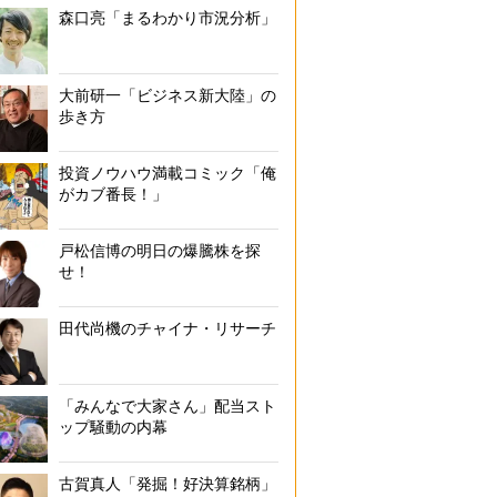
森口亮「まるわかり市況分析」
大前研一「ビジネス新大陸」の
歩き方
投資ノウハウ満載コミック「俺
がカブ番長！」
戸松信博の明日の爆騰株を探
せ！
田代尚機のチャイナ・リサーチ
「みんなで大家さん」配当スト
ップ騒動の内幕
古賀真人「発掘！好決算銘柄」