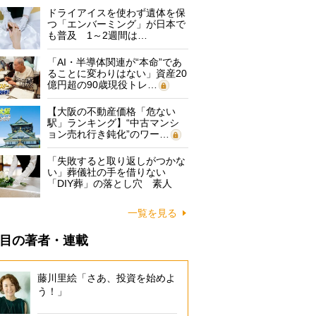
ドライアイスを使わず遺体を保
つ「エンバーミング」が日本で
も普及 1～2週間は…
「AI・半導体関連が“本命”であ
ることに変わりはない」資産20
億円超の90歳現役トレ…
【大阪の不動産価格「危ない
駅」ランキング】“中古マンシ
ョン売れ行き鈍化”のワー…
「失敗すると取り返しがつかな
い」葬儀社の手を借りない
「DIY葬」の落とし穴 素人
に…
一覧を見る
目の著者・連載
藤川里絵「さあ、投資を始めよ
う！」