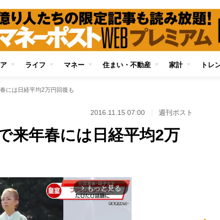
ア
ライフ
マネー
住まい・不動産
家計
トレ
春には日経平均2万円回復も
2016.11.15 07:00
週刊ポスト
で来年春には日経平均2万
もっと見る
arrow_forward_ios