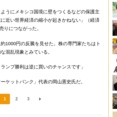
ようにメキシコ国境に壁をつくるなどの保護主
慌に近い世界経済の縮小が起きかねない」（経済
が売りにつながった。
1000円の反騰を見せた。株の専門家たちはト
的な混乱現象とみている。
トランプ勝利は逆に買いのチャンスです」
ーケットバンク」代表の岡山憲史氏だ。
1
2
3