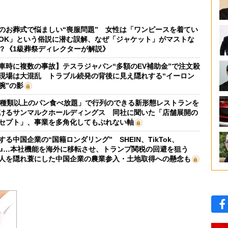
のお葬式で悩ましい“喪服問題” 女性は「ワンピースを着てい
OK」という俗説に潜む誤解、なぜ「ジャケット」がマストな
？《1級葬祭ディレクターが解説》
車時に複数の事故】テスラジャパン“多額のEV補助金”で注文殺
現場は大混乱 トラブル続発の背後に見え隠れする“イーロン
腕”の影
0種類以上のパン食べ放題」で行列のできる新形態レストランを
けるサンマルクホールディングス 同社に聞いた「店舗展開の
セプト」、事業を多角化してもぶれない軸
する中国企業の“国籍ロンダリング” SHEIN、TikTok、
mu…本社機能を海外に移転させ、トランプ関税の回避を狙う
人を隠れ蓑にした中国企業の農業参入・土地取得への懸念も