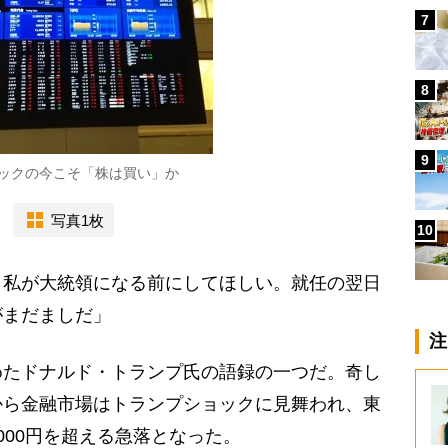
7
8
9
ックの今こそ「株は買い」か
写真1枚
10
、私が大統領になる前にしてほしい。就任の翌日
がまだましだ」
注
たドナルド・トランプ氏の語録の一つだ。奇し
から金融市場はトランプショックに見舞われ、東
000円を超える急落となった。