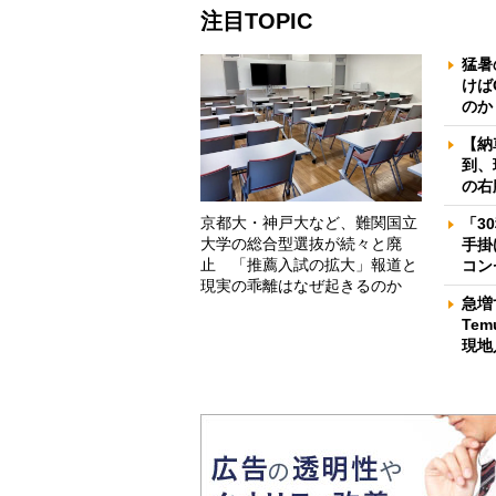
注目TOPIC
猛暑
けば
のか
【納
到、
の右
京都大・神戸大など、難関国立
「3
大学の総合型選抜が続々と廃
手掛
止 「推薦入試の拡大」報道と
コン
現実の乖離はなぜ起きるのか
急増
Te
現地