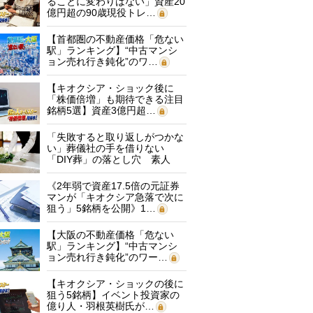
ることに変わりはない」資産20
億円超の90歳現役トレ…
【首都圏の不動産価格「危ない
駅」ランキング】“中古マンシ
ョン売れ行き鈍化”のワ…
【キオクシア・ショック後に
「株価倍増」も期待できる注目
銘柄5選】資産3億円超…
「失敗すると取り返しがつかな
い」葬儀社の手を借りない
「DIY葬」の落とし穴 素人
に…
《2年弱で資産17.5倍の元証券
マンが「キオクシア急落で次に
狙う」5銘柄を公開》1…
【大阪の不動産価格「危ない
駅」ランキング】“中古マンシ
ョン売れ行き鈍化”のワー…
【キオクシア・ショックの後に
狙う5銘柄】イベント投資家の
億り人・羽根英樹氏が…