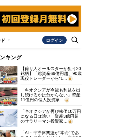
ンド
ログイン
ンキング
【億り人オールスターが狙う20
銘柄】「総資産69億円超」90歳
現役トレーダーから“1…
「キオクシアが今後も利益を出
し続けるかは分からない」資産
11億円の個人投資家…
「キオクシアが再び株価10万円
になる日は遠い」資産3億円超
のサラリーマン投資家…
「AI・半導体関連が“本命”であ