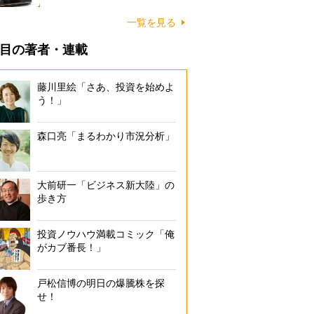
一覧を見る
目の著者・連載
藤川里絵「さあ、投資を始めよ
う！」
森口亮「まるわかり市況分析」
大前研一「ビジネス新大陸」の
歩き方
投資ノウハウ満載コミック「俺
がカブ番長！」
戸松信博の明日の爆騰株を探
せ！