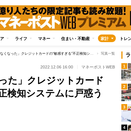
ア
ライフ
マネー
住まい・不動産
家計
トレ
「急に使えなくなった」クレジットカードの“敏感すぎる”不正検知システムに戸惑う人々
写真一覧
ラ
1
2022.12.06 16:00
マネーポストWEB
った」クレジットカード
2
不正検知システムに戸惑う
3
4
Loaded
: