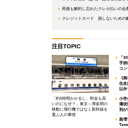
死後も解約し忘れたクレカ払いの会
クレジットカード 損しないための
注目TOPIC
「3
手掛
コン
《商
住友
以外
「約5時間かかるし、料金も高
小学
いのになぜ？」東京～博多間の
薄状
移動に飛行機ではなく新幹線を
別が
選ぶ人の事情
急増
Te