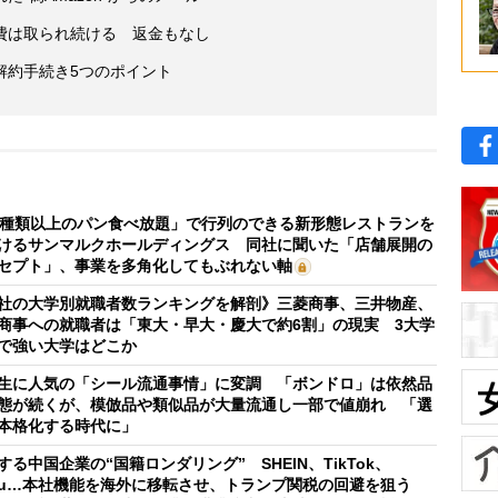
費は取られ続ける 返金もなし
解約手続き5つのポイント
0種類以上のパン食べ放題」で行列のできる新形態レストランを
けるサンマルクホールディングス 同社に聞いた「店舗展開の
セプト」、事業を多角化してもぶれない軸
社の大学別就職者数ランキングを解剖》三菱商事、三井物産、
商事への就職者は「東大・早大・慶大で約6割」の現実 3大学
で強い大学はどこか
生に人気の「シール流通事情」に変調 「ボンドロ」は依然品
態が続くが、模倣品や類似品が大量流通し一部で値崩れ 「選
本格化する時代に」
する中国企業の“国籍ロンダリング” SHEIN、TikTok、
mu…本社機能を海外に移転させ、トランプ関税の回避を狙う