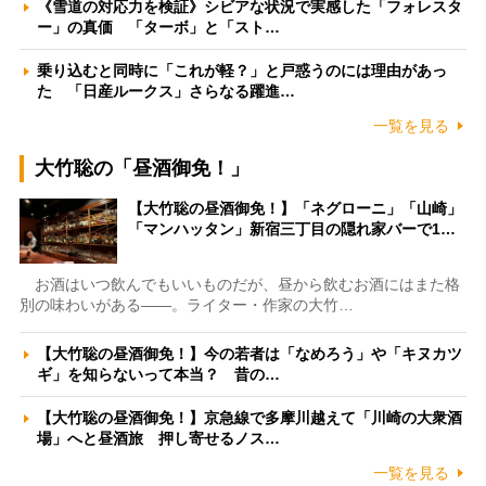
《雪道の対応力を検証》シビアな状況で実感した「フォレスタ
ー」の真価 「ターボ」と「スト…
乗り込むと同時に「これが軽？」と戸惑うのには理由があっ
た 「日産ルークス」さらなる躍進…
一覧を見る
大竹聡の「昼酒御免！」
【大竹聡の昼酒御免！】「ネグローニ」「山崎」
「マンハッタン」新宿三丁目の隠れ家バーで1…
お酒はいつ飲んでもいいものだが、昼から飲むお酒にはまた格
別の味わいがある――。ライター・作家の大竹…
【大竹聡の昼酒御免！】今の若者は「なめろう」や「キヌカツ
ギ」を知らないって本当？ 昔の…
【大竹聡の昼酒御免！】京急線で多摩川越えて「川崎の大衆酒
場」へと昼酒旅 押し寄せるノス…
一覧を見る