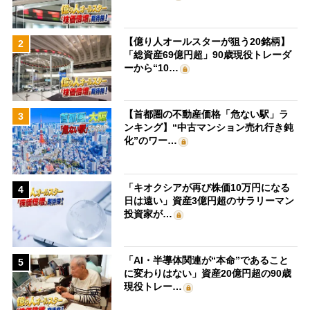
【億り人オールスターが狙う20銘柄】
2
「総資産69億円超」90歳現役トレーダ
ーから“10…
【首都圏の不動産価格「危ない駅」ラ
3
ンキング】“中古マンション売れ行き鈍
化”のワー…
「キオクシアが再び株価10万円になる
4
日は遠い」資産3億円超のサラリーマン
投資家が…
「AI・半導体関連が“本命”であること
5
に変わりはない」資産20億円超の90歳
現役トレー…