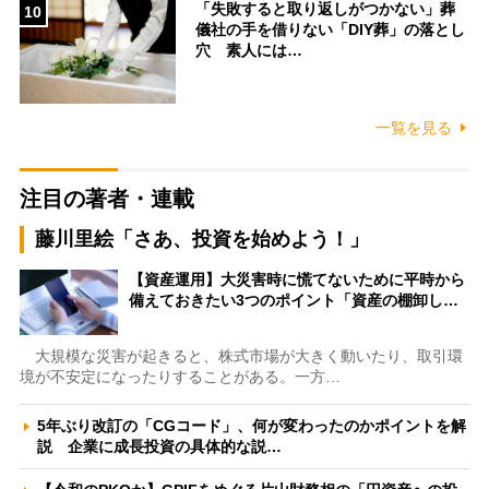
「失敗すると取り返しがつかない」葬
10
儀社の手を借りない「DIY葬」の落とし
穴 素人には…
一覧を見る
注目の著者・連載
藤川里絵「さあ、投資を始めよう！」
【資産運用】大災害時に慌てないために平時から
備えておきたい3つのポイント「資産の棚卸し…
大規模な災害が起きると、株式市場が大きく動いたり、取引環
境が不安定になったりすることがある。一方…
5年ぶり改訂の「CGコード」、何が変わったのかポイントを解
説 企業に成長投資の具体的な説…