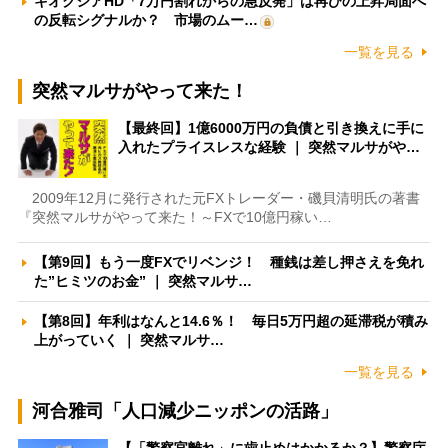
キオクシアHD「7万円割れからの急反発」は再びの上昇局面へ
の反転シグナルか？ 市場のムー…
一覧を見る
突然マルサがやって来た！
【最終回】1億6000万円の負債と引き換えに手に
入れたプライスレスな経験 ｜ 突然マルサがや…
2009年12月に発行された元FXトレーダー・磯貝清明氏の著書
『突然マルサがやって来た！～FXで10億円稼い…
【第9回】もう一度FXでリベンジ！ 種銭は差し押さえを免れ
た”ヒミツのお金” ｜ 突然マルサ…
【第8回】年利はなんと14.6％！ 毎日5万円超の延滞税が積み
上がっていく ｜ 突然マルサ…
一覧を見る
河合雅司「人口減少ニッポンの活路」
【「警察官離れ」に歯止めはかかるか？】警察庁