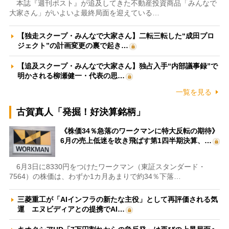
本誌『週刊ポスト』が追及してきた不動産投資商品「みんなで
大家さん」がいよいよ最終局面を迎えている…
【独走スクープ・みんなで大家さん】二転三転した“成田プロ
ジェクト”の計画変更の裏で起き…
【追及スクープ・みんなで大家さん】独占入手“内部議事録”で
明かされる柳瀬健一・代表の思…
一覧を見る
古賀真人「発掘！好決算銘柄」
《株価34％急落のワークマンに特大反転の期待》
6月の売上低迷を吹き飛ばす第1四半期決算、…
6月3日に8330円をつけたワークマン（東証スタンダード・
7564）の株価は、わずか1カ月あまりで約34％下落…
三菱重工が「AIインフラの新たな主役」として再評価される気
運 エヌビディアとの提携でAI…