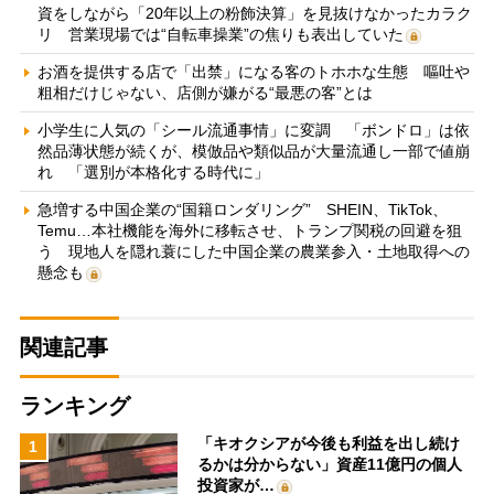
資をしながら「20年以上の粉飾決算」を見抜けなかったカラク
リ 営業現場では“自転車操業”の焦りも表出していた
お酒を提供する店で「出禁」になる客のトホホな生態 嘔吐や
粗相だけじゃない、店側が嫌がる“最悪の客”とは
小学生に人気の「シール流通事情」に変調 「ボンドロ」は依
然品薄状態が続くが、模倣品や類似品が大量流通し一部で値崩
れ 「選別が本格化する時代に」
急増する中国企業の“国籍ロンダリング” SHEIN、TikTok、
Temu…本社機能を海外に移転させ、トランプ関税の回避を狙
う 現地人を隠れ蓑にした中国企業の農業参入・土地取得への
懸念も
関連記事
ランキング
「キオクシアが今後も利益を出し続け
1
るかは分からない」資産11億円の個人
投資家が…