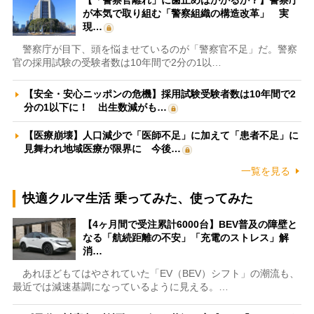
が本気で取り組む「警察組織の構造改革」 実
現…
警察庁が目下、頭を悩ませているのが「警察官不足」だ。警察
官の採用試験の受験者数は10年間で2分の1以…
【安全・安心ニッポンの危機】採用試験受験者数は10年間で2
分の1以下に！ 出生数減がも…
【医療崩壊】人口減少で「医師不足」に加えて「患者不足」に
見舞われ地域医療が限界に 今後…
一覧を見る
快適クルマ生活 乗ってみた、使ってみた
【4ヶ月間で受注累計6000台】BEV普及の障壁と
なる「航続距離の不安」「充電のストレス」解
消…
あれほどもてはやされていた「EV（BEV）シフト」の潮流も、
最近では減速基調になっているように見える。…