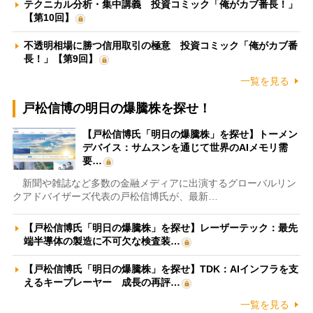
テクニカル分析・集中講義 投資コミック「俺がカブ番長！」
【第10回】
不透明相場に勝つ信用取引の極意 投資コミック「俺がカブ番
長！」【第9回】
一覧を見る
戸松信博の明日の爆騰株を探せ！
【戸松信博氏「明日の爆騰株」を探せ】トーメン
デバイス：サムスンを通じて世界のAIメモリ需
要…
新聞や雑誌など多数の金融メディアに出演するグローバルリン
クアドバイザーズ代表の戸松信博氏が、最新…
【戸松信博氏「明日の爆騰株」を探せ】レーザーテック：最先
端半導体の製造に不可欠な検査装…
【戸松信博氏「明日の爆騰株」を探せ】TDK：AIインフラを支
えるキープレーヤー 成長の再評…
一覧を見る