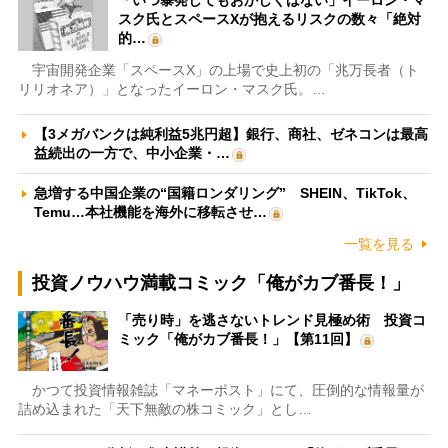
スク氏とスペースXが抱えるリスクの数々「絶対
的…
宇宙開発企業「スペースX」の上場で史上初の「兆万長者（ト
リリオネア）」となったイーロン・マスク氏。…
【3メガバンクは純利益5兆円超】銀行、商社、ゼネコンは最高
益続出の一方で、中小企業・…
急増する中国企業の“国籍ロンダリング” SHEIN、TikTok、
Temu…本社機能を海外に移転させ…
一覧を見る
投資ノウハウ満載コミック「俺がカブ番長！」
「売り時」を逃さないトレンド見極め術 投資コ
ミック「俺がカブ番長！」【第11回】
かつて投資情報雑誌「マネーポスト」にて、圧倒的な情報量が
詰め込まれた「天下無敵の株コミック」とし…