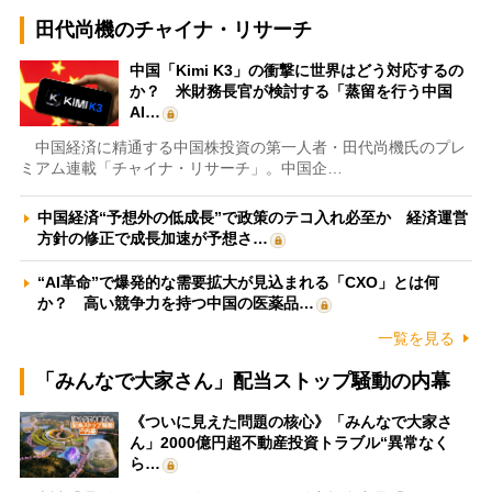
田代尚機のチャイナ・リサーチ
中国「Kimi K3」の衝撃に世界はどう対応するの
か？ 米財務長官が検討する「蒸留を行う中国
AI…
中国経済に精通する中国株投資の第一人者・田代尚機氏のプレ
ミアム連載「チャイナ・リサーチ」。中国企…
中国経済“予想外の低成長”で政策のテコ入れ必至か 経済運営
方針の修正で成長加速が予想さ…
“AI革命”で爆発的な需要拡大が見込まれる「CXO」とは何
か？ 高い競争力を持つ中国の医薬品…
一覧を見る
「みんなで大家さん」配当ストップ騒動の内幕
《ついに見えた問題の核心》「みんなで大家さ
ん」2000億円超不動産投資トラブル“異常なく
ら…