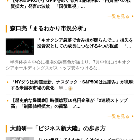
【令和のPKOか】GPIFをめぐる片山財務相の「円資産への投
資拡大」発言の波紋 「国債重視」…
一覧を見る
森口亮「まるわかり市況分析」
「キオクシア急落で含み損が膨らんで…」損失を
投資家としての成長につなげる4つの視点 「…
半導体株を中心に相場の調整色が強まり、7月中旬にはキオク
シアホールディングスがストップ安をつけるな…
「NYダウは高値更新、ナスダック・S&P500は足踏み」が意味
する米国株市場の変化 半…
【歴史的な爆騰劇】時価総額10兆円企業が「2連続ストップ
高」「制限値幅拡大」の衝撃 フ…
一覧を見る
大前研一「ビジネス新大陸」の歩き方
「いつ暴発してもおかしくはない」イーロン・マ