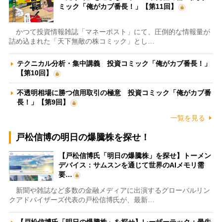
ミック「俺がカブ番長！」【第11回】
かつて投資情報雑誌「マネーポスト」にて、圧倒的な情報量が
詰め込まれた「天下無敵の株コミック」とし…
テクニカル分析・集中講義 投資コミック「俺がカブ番長！」
【第10回】
不透明相場に勝つ信用取引の極意 投資コミック「俺がカブ番
長！」【第9回】
一覧を見る
戸松信博の明日の爆騰株を探せ！
【戸松信博氏「明日の爆騰株」を探せ】トーメン
デバイス：サムスンを通じて世界のAIメモリ需
要…
新聞や雑誌など多数の金融メディアに出演するグローバルリン
クアドバイザーズ代表の戸松信博氏が、最新…
【戸松信博氏「明日の爆騰株」を探せ】レーザーテック：最先