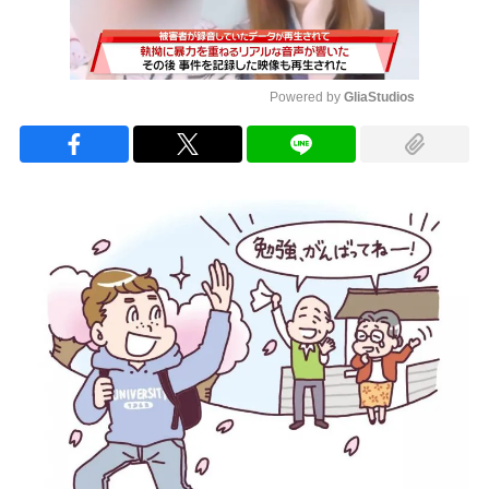
Powered by 
GliaStudios
Mute