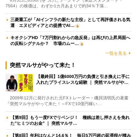
7564）の株価は、わずか1カ月あまりで約34％下落…
三菱重工が「AIインフラの新たな主役」として再評価される気
運 エヌビディアとの提携でAI…
キオクシアHD「7万円割れからの急反発」は再びの上昇局面へ
の反転シグナルか？ 市場のムー…
一覧を見る
突然マルサがやって来た！
【最終回】1億6000万円の負債と引き換えに手に
入れたプライスレスな経験 ｜ 突然マルサがや…
2009年12月に発行された元FXトレーダー・磯貝清明氏の著書
『突然マルサがやって来た！～FXで10億円稼い…
【第9回】もう一度FXでリベンジ！ 種銭は差し押さえを免れ
た”ヒミツのお金” ｜ 突然マルサ…
【第8回】年利はなんと14.6％！ 毎日5万円超の延滞税が積み