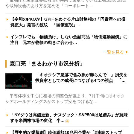
や取締役会のあり方を定める「コーポレート…
【令和のPKOか】GPIFをめぐる片山財務相の「円資産への投
資拡大」発言の波紋 「国債重視」…
インフレでも「物価負け」しない金融商品「物価連動国債」に
注目 元本が物価の動きに合わせ…
一覧を見る
森口亮「まるわかり市況分析」
「キオクシア急落で含み損が膨らんで…」損失を
投資家としての成長につなげる4つの視点 「…
半導体株を中心に相場の調整色が強まり、7月中旬にはキオク
シアホールディングスがストップ安をつけるな…
「NYダウは高値更新、ナスダック・S&P500は足踏み」が意味
する米国株市場の変化 半…
【歴史的な爆騰劇】時価総額10兆円企業が「2連続ストップ