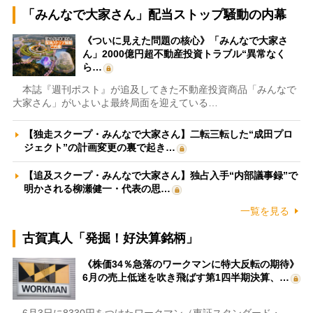
「みんなで大家さん」配当ストップ騒動の内幕
《ついに見えた問題の核心》「みんなで大家さ
ん」2000億円超不動産投資トラブル“異常なく
ら…
本誌『週刊ポスト』が追及してきた不動産投資商品「みんなで
大家さん」がいよいよ最終局面を迎えている…
【独走スクープ・みんなで大家さん】二転三転した“成田プロ
ジェクト”の計画変更の裏で起き…
【追及スクープ・みんなで大家さん】独占入手“内部議事録”で
明かされる柳瀬健一・代表の思…
一覧を見る
古賀真人「発掘！好決算銘柄」
《株価34％急落のワークマンに特大反転の期待》
6月の売上低迷を吹き飛ばす第1四半期決算、…
6月3日に8330円をつけたワークマン（東証スタンダード・