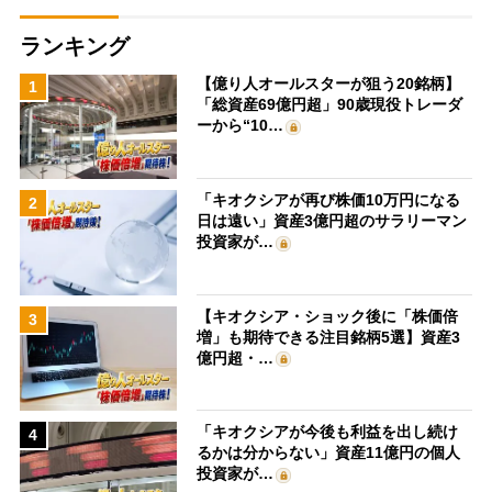
ランキング
【億り人オールスターが狙う20銘柄】
1
「総資産69億円超」90歳現役トレーダ
ーから“10…
「キオクシアが再び株価10万円になる
2
日は遠い」資産3億円超のサラリーマン
投資家が…
【キオクシア・ショック後に「株価倍
3
増」も期待できる注目銘柄5選】資産3
億円超・…
「キオクシアが今後も利益を出し続け
4
るかは分からない」資産11億円の個人
投資家が…