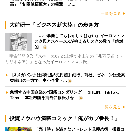
高」「制限値幅拡大」の衝撃 フ…
一覧を見る
大前研一「ビジネス新大陸」の歩き方
「いつ暴発してもおかしくはない」イーロン・マ
スク氏とスペースXが抱えるリスクの数々「絶対
的…
宇宙開発企業「スペースX」の上場で史上初の「兆万長者（ト
リリオネア）」となったイーロン・マスク氏。…
【3メガバンクは純利益5兆円超】銀行、商社、ゼネコンは最高
益続出の一方で、中小企業・…
急増する中国企業の“国籍ロンダリング” SHEIN、TikTok、
Temu…本社機能を海外に移転させ…
一覧を見る
投資ノウハウ満載コミック「俺がカブ番長！」
「売り時」を逃さないトレンド見極め術 投資コ