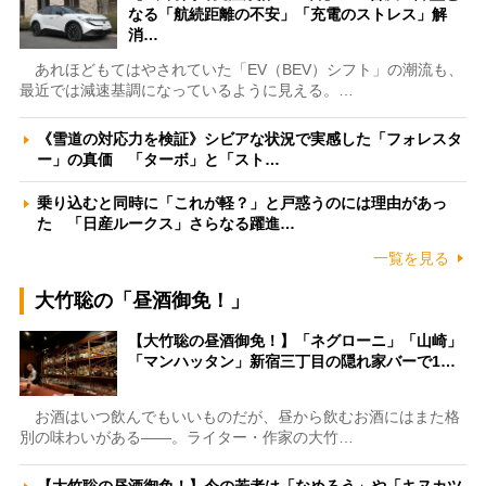
なる「航続距離の不安」「充電のストレス」解
消…
あれほどもてはやされていた「EV（BEV）シフト」の潮流も、
最近では減速基調になっているように見える。…
《雪道の対応力を検証》シビアな状況で実感した「フォレスタ
ー」の真価 「ターボ」と「スト…
乗り込むと同時に「これが軽？」と戸惑うのには理由があっ
た 「日産ルークス」さらなる躍進…
一覧を見る
大竹聡の「昼酒御免！」
【大竹聡の昼酒御免！】「ネグローニ」「山崎」
「マンハッタン」新宿三丁目の隠れ家バーで1…
お酒はいつ飲んでもいいものだが、昼から飲むお酒にはまた格
別の味わいがある――。ライター・作家の大竹…
【大竹聡の昼酒御免！】今の若者は「なめろう」や「キヌカツ