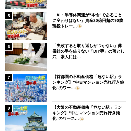
「AI・半導体関連が“本命”であること
5
に変わりはない」資産20億円超の90歳
現役トレー…
「失敗すると取り返しがつかない」葬
6
儀社の手を借りない「DIY葬」の落とし
穴 素人には…
【首都圏の不動産価格「危ない駅」ラ
7
ンキング】“中古マンション売れ行き鈍
化”のワー…
【大阪の不動産価格「危ない駅」ラン
8
キング】“中古マンション売れ行き鈍
化”のワース…