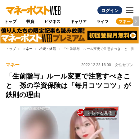
ログイン
トップ
投資
ビジネス
キャリア
ライフ
マネー
トップ
マネー
相続・終活
「生前贈与」ルール変更で注意すべきこと 孫の
マネー
2022.12.23 16:00
女性セブン
「生前贈与」ルール変更で注意すべきこ
と 孫の学資保険は「毎月コツコツ」が
鉄則の理由
もっと見る
arrow_forward_ios