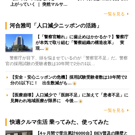
上がっていく ｜ 突然マルサ…
一覧を見る
河合雅司「人口減少ニッポンの活路」
【「警察官離れ」に歯止めはかかるか？】警察庁
が本気で取り組む「警察組織の構造改革」 実
現…
警察庁が目下、頭を悩ませているのが「警察官不足」だ。警察
官の採用試験の受験者数は10年間で2分の1以…
【安全・安心ニッポンの危機】採用試験受験者数は10年間で2
分の1以下に！ 出生数減がも…
【医療崩壊】人口減少で「医師不足」に加えて「患者不足」に
見舞われ地域医療が限界に 今後…
一覧を見る
快適クルマ生活 乗ってみた、使ってみた
【4ヶ月間で受注累計6000台】BEV普及の障壁と