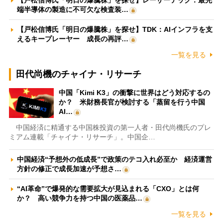
端半導体の製造に不可欠な検査装…
【戸松信博氏「明日の爆騰株」を探せ】TDK：AIインフラを支
えるキープレーヤー 成長の再評…
一覧を見る
田代尚機のチャイナ・リサーチ
中国「Kimi K3」の衝撃に世界はどう対応するの
か？ 米財務長官が検討する「蒸留を行う中国
AI…
中国経済に精通する中国株投資の第一人者・田代尚機氏のプレ
ミアム連載「チャイナ・リサーチ」。中国企…
中国経済“予想外の低成長”で政策のテコ入れ必至か 経済運営
方針の修正で成長加速が予想さ…
“AI革命”で爆発的な需要拡大が見込まれる「CXO」とは何
か？ 高い競争力を持つ中国の医薬品…
一覧を見る