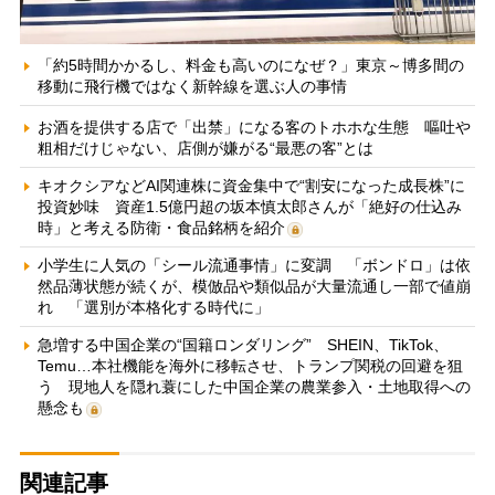
「約5時間かかるし、料金も高いのになぜ？」東京～博多間の
移動に飛行機ではなく新幹線を選ぶ人の事情
お酒を提供する店で「出禁」になる客のトホホな生態 嘔吐や
粗相だけじゃない、店側が嫌がる“最悪の客”とは
キオクシアなどAI関連株に資金集中で“割安になった成長株”に
投資妙味 資産1.5億円超の坂本慎太郎さんが「絶好の仕込み
時」と考える防衛・食品銘柄を紹介
小学生に人気の「シール流通事情」に変調 「ボンドロ」は依
然品薄状態が続くが、模倣品や類似品が大量流通し一部で値崩
れ 「選別が本格化する時代に」
急増する中国企業の“国籍ロンダリング” SHEIN、TikTok、
Temu…本社機能を海外に移転させ、トランプ関税の回避を狙
う 現地人を隠れ蓑にした中国企業の農業参入・土地取得への
懸念も
関連記事