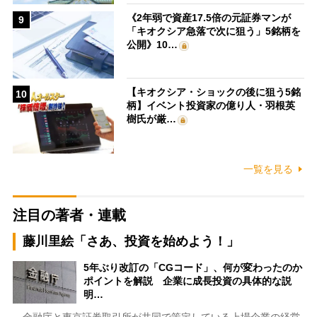
《2年弱で資産17.5倍の元証券マンが
9
「キオクシア急落で次に狙う」5銘柄を
公開》10…
【キオクシア・ショックの後に狙う5銘
10
柄】イベント投資家の億り人・羽根英
樹氏が厳…
一覧を見る
注目の著者・連載
藤川里絵「さあ、投資を始めよう！」
5年ぶり改訂の「CGコード」、何が変わったのか
ポイントを解説 企業に成長投資の具体的な説
明…
金融庁と東京証券取引所が共同で策定している上場企業の経営