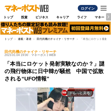
ログイン
トップ
投資
ビジネス
キャリア
ライフ
マネー
トップ
連載・著者
田代尚機のチャイナ・リサーチ
「本当にロケット発射実
田代尚機のチャイナ・リサーチ
2023.01.04 19:00
マネーポストWEB
「本当にロケット発射実験なのか？」謎
の飛行物体に日中韓が騒然 中国で拡散
される“UFO情報”
もっと見る
arrow_forward_ios