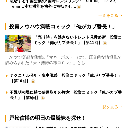
急増する中国企業の“国籍ロンダリング” SHEIN、TikTok、
Temu…本社機能を海外に移転させ…
一覧を見る
投資ノウハウ満載コミック「俺がカブ番長！」
「売り時」を逃さないトレンド見極め術 投資コ
ミック「俺がカブ番長！」【第11回】
かつて投資情報雑誌「マネーポスト」にて、圧倒的な情報量が
詰め込まれた「天下無敵の株コミック」とし…
テクニカル分析・集中講義 投資コミック「俺がカブ番長！」
【第10回】
不透明相場に勝つ信用取引の極意 投資コミック「俺がカブ番
長！」【第9回】
一覧を見る
戸松信博の明日の爆騰株を探せ！