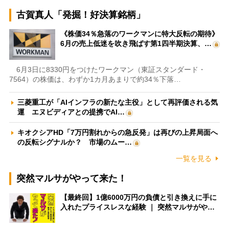
古賀真人「発掘！好決算銘柄」
《株価34％急落のワークマンに特大反転の期待》
6月の売上低迷を吹き飛ばす第1四半期決算、…
6月3日に8330円をつけたワークマン（東証スタンダード・
7564）の株価は、わずか1カ月あまりで約34％下落…
三菱重工が「AIインフラの新たな主役」として再評価される気
運 エヌビディアとの提携でAI…
キオクシアHD「7万円割れからの急反発」は再びの上昇局面へ
の反転シグナルか？ 市場のムー…
一覧を見る
突然マルサがやって来た！
【最終回】1億6000万円の負債と引き換えに手に
入れたプライスレスな経験 ｜ 突然マルサがや…