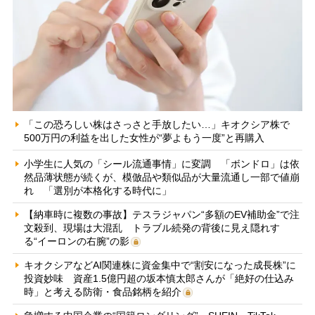
「この恐ろしい株はさっさと手放したい…」キオクシア株で
500万円の利益を出した女性が“夢よもう一度”と再購入
小学生に人気の「シール流通事情」に変調 「ボンドロ」は依
然品薄状態が続くが、模倣品や類似品が大量流通し一部で値崩
れ 「選別が本格化する時代に」
【納車時に複数の事故】テスラジャパン“多額のEV補助金”で注
文殺到、現場は大混乱 トラブル続発の背後に見え隠れす
る“イーロンの右腕”の影
キオクシアなどAI関連株に資金集中で“割安になった成長株”に
投資妙味 資産1.5億円超の坂本慎太郎さんが「絶好の仕込み
時」と考える防衛・食品銘柄を紹介