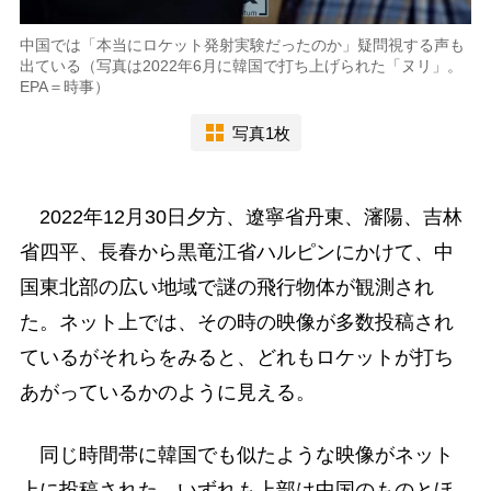
中国では「本当にロケット発射実験だったのか」疑問視する声も
出ている（写真は2022年6月に韓国で打ち上げられた「ヌリ」。
EPA＝時事）
写真1枚
2022年12月30日夕方、遼寧省丹東、瀋陽、吉林
省四平、長春から黒竜江省ハルピンにかけて、中
国東北部の広い地域で謎の飛行物体が観測され
た。ネット上では、その時の映像が多数投稿され
ているがそれらをみると、どれもロケットが打ち
あがっているかのように見える。
同じ時間帯に韓国でも似たような映像がネット
上に投稿された。いずれも上部は中国のものとほ