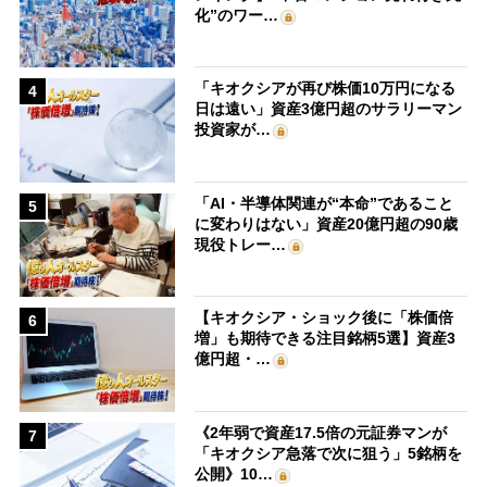
化”のワー…
「キオクシアが再び株価10万円になる
4
日は遠い」資産3億円超のサラリーマン
投資家が…
「AI・半導体関連が“本命”であること
5
に変わりはない」資産20億円超の90歳
現役トレー…
【キオクシア・ショック後に「株価倍
6
増」も期待できる注目銘柄5選】資産3
億円超・…
《2年弱で資産17.5倍の元証券マンが
7
「キオクシア急落で次に狙う」5銘柄を
公開》10…