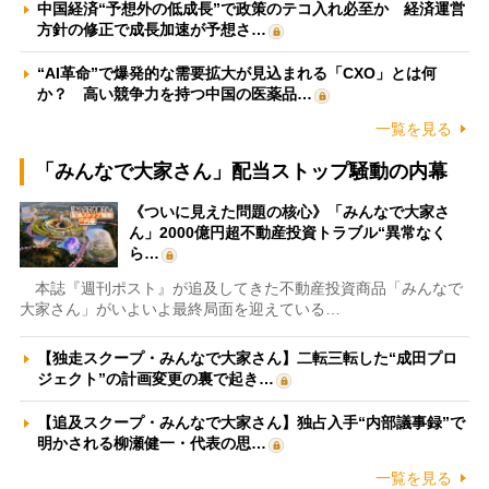
中国経済“予想外の低成長”で政策のテコ入れ必至か 経済運営
方針の修正で成長加速が予想さ…
“AI革命”で爆発的な需要拡大が見込まれる「CXO」とは何
か？ 高い競争力を持つ中国の医薬品…
一覧を見る
「みんなで大家さん」配当ストップ騒動の内幕
《ついに見えた問題の核心》「みんなで大家さ
ん」2000億円超不動産投資トラブル“異常なく
ら…
本誌『週刊ポスト』が追及してきた不動産投資商品「みんなで
大家さん」がいよいよ最終局面を迎えている…
【独走スクープ・みんなで大家さん】二転三転した“成田プロ
ジェクト”の計画変更の裏で起き…
【追及スクープ・みんなで大家さん】独占入手“内部議事録”で
明かされる柳瀬健一・代表の思…
一覧を見る