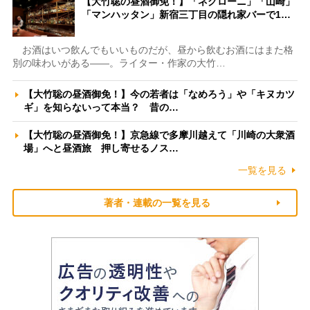
【大竹聡の昼酒御免！】「ネグローニ」「山崎」
「マンハッタン」新宿三丁目の隠れ家バーで1…
お酒はいつ飲んでもいいものだが、昼から飲むお酒にはまた格
別の味わいがある――。ライター・作家の大竹…
【大竹聡の昼酒御免！】今の若者は「なめろう」や「キヌカツ
ギ」を知らないって本当？ 昔の…
【大竹聡の昼酒御免！】京急線で多摩川越えて「川崎の大衆酒
場」へと昼酒旅 押し寄せるノス…
一覧を見る
著者・連載の一覧を見る