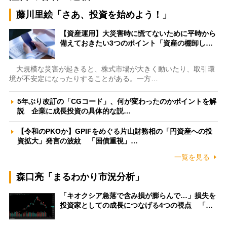
藤川里絵「さあ、投資を始めよう！」
【資産運用】大災害時に慌てないために平時から
備えておきたい3つのポイント「資産の棚卸し…
大規模な災害が起きると、株式市場が大きく動いたり、取引環
境が不安定になったりすることがある。一方…
5年ぶり改訂の「CGコード」、何が変わったのかポイントを解
説 企業に成長投資の具体的な説…
【令和のPKOか】GPIFをめぐる片山財務相の「円資産への投
資拡大」発言の波紋 「国債重視」…
一覧を見る
森口亮「まるわかり市況分析」
「キオクシア急落で含み損が膨らんで…」損失を
投資家としての成長につなげる4つの視点 「…