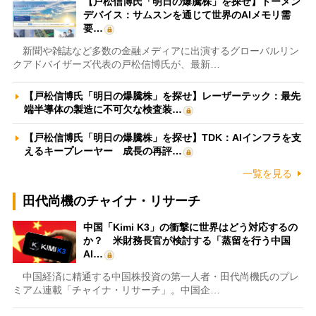
【戸松信博氏「明日の爆騰株」を探せ】トーメン
デバイス：サムスンを通じて世界のAIメモリ需
要…
新聞や雑誌など多数の金融メディアに出演するグローバルリン
クアドバイザーズ代表の戸松信博氏が、最新…
【戸松信博氏「明日の爆騰株」を探せ】レーザーテック：最先
端半導体の製造に不可欠な検査装…
【戸松信博氏「明日の爆騰株」を探せ】TDK：AIインフラを支
えるキープレーヤー 成長の再評…
一覧を見る
田代尚機のチャイナ・リサーチ
中国「Kimi K3」の衝撃に世界はどう対応するの
か？ 米財務長官が検討する「蒸留を行う中国
AI…
中国経済に精通する中国株投資の第一人者・田代尚機氏のプレ
ミアム連載「チャイナ・リサーチ」。中国企…