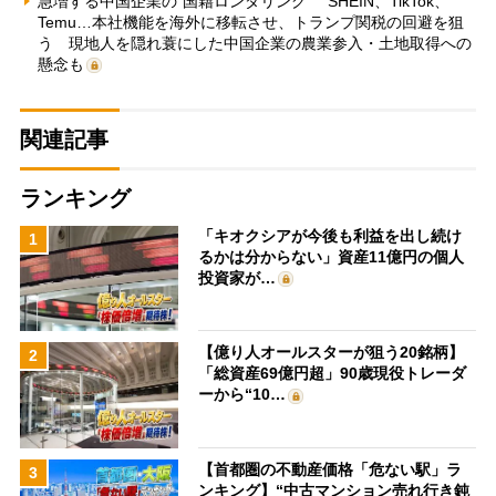
急増する中国企業の“国籍ロンダリング” SHEIN、TikTok、
Temu…本社機能を海外に移転させ、トランプ関税の回避を狙
う 現地人を隠れ蓑にした中国企業の農業参入・土地取得への
懸念も
関連記事
ランキング
「キオクシアが今後も利益を出し続け
1
るかは分からない」資産11億円の個人
投資家が…
【億り人オールスターが狙う20銘柄】
2
「総資産69億円超」90歳現役トレーダ
ーから“10…
【首都圏の不動産価格「危ない駅」ラ
3
ンキング】“中古マンション売れ行き鈍