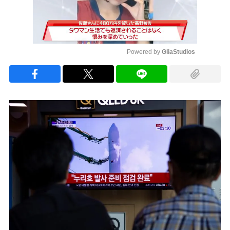
Powered by 
GliaStudios
Mute