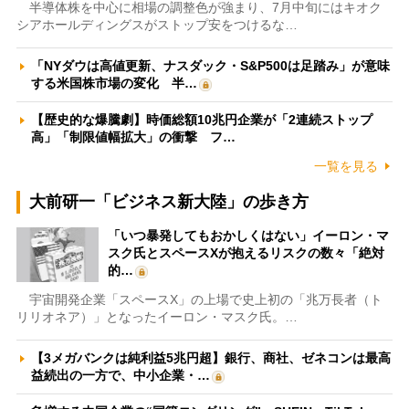
半導体株を中心に相場の調整色が強まり、7月中旬にはキオク
シアホールディングスがストップ安をつけるな…
「NYダウは高値更新、ナスダック・S&P500は足踏み」が意味
する米国株市場の変化 半…
【歴史的な爆騰劇】時価総額10兆円企業が「2連続ストップ
高」「制限値幅拡大」の衝撃 フ…
一覧を見る
大前研一「ビジネス新大陸」の歩き方
「いつ暴発してもおかしくはない」イーロン・マ
スク氏とスペースXが抱えるリスクの数々「絶対
的…
宇宙開発企業「スペースX」の上場で史上初の「兆万長者（ト
リリオネア）」となったイーロン・マスク氏。…
【3メガバンクは純利益5兆円超】銀行、商社、ゼネコンは最高
益続出の一方で、中小企業・…