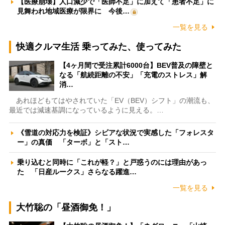
【医療崩壊】人口減少で「医師不足」に加えて「患者不足」に
見舞われ地域医療が限界に 今後…
一覧を見る
快適クルマ生活 乗ってみた、使ってみた
【4ヶ月間で受注累計6000台】BEV普及の障壁と
なる「航続距離の不安」「充電のストレス」解
消…
あれほどもてはやされていた「EV（BEV）シフト」の潮流も、
最近では減速基調になっているように見える。…
《雪道の対応力を検証》シビアな状況で実感した「フォレスタ
ー」の真価 「ターボ」と「スト…
乗り込むと同時に「これが軽？」と戸惑うのには理由があっ
た 「日産ルークス」さらなる躍進…
一覧を見る
大竹聡の「昼酒御免！」