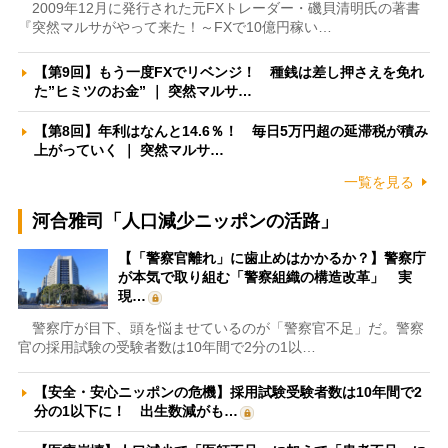
2009年12月に発行された元FXトレーダー・磯貝清明氏の著書
『突然マルサがやって来た！～FXで10億円稼い…
【第9回】もう一度FXでリベンジ！ 種銭は差し押さえを免れ
た”ヒミツのお金” ｜ 突然マルサ…
【第8回】年利はなんと14.6％！ 毎日5万円超の延滞税が積み
上がっていく ｜ 突然マルサ…
一覧を見る
河合雅司「人口減少ニッポンの活路」
【「警察官離れ」に歯止めはかかるか？】警察庁
が本気で取り組む「警察組織の構造改革」 実
現…
警察庁が目下、頭を悩ませているのが「警察官不足」だ。警察
官の採用試験の受験者数は10年間で2分の1以…
【安全・安心ニッポンの危機】採用試験受験者数は10年間で2
分の1以下に！ 出生数減がも…