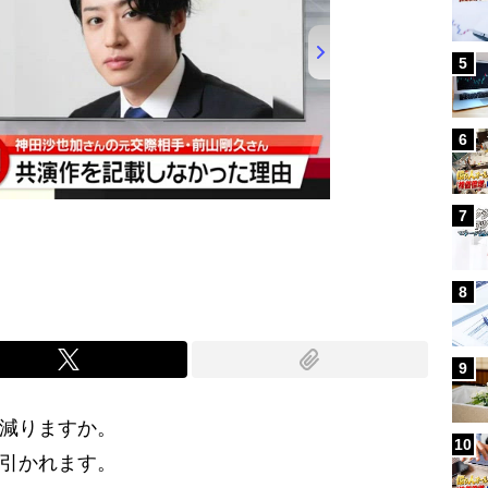
5
6
7
8
9
い減りますか。
10
て引かれます。