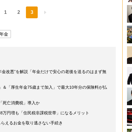
1
2
3
年金
年金改悪”を解説「年金だけで安心の老後を送るのはまず無
」＆「厚生年金75歳まで加入」で最大10年分の保険料が払
「死亡消費税」導入か
り8万円増も「住民税非課税世帯」になるメリット
もらえるお金を取り逃さない手続き