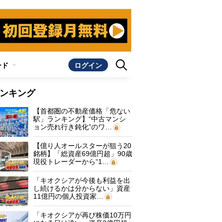
ンド
ログイン
ンキング
【首都圏の不動産価格「危ない
駅」ランキング】“中古マンシ
ョン売れ行き鈍化”のワ…
【億り人オールスターが狙う20
銘柄】「総資産69億円超」90歳
現役トレーダーから“1…
「キオクシアが今後も利益を出
し続けるかは分からない」資産
11億円の個人投資家…
「キオクシアが再び株価10万円