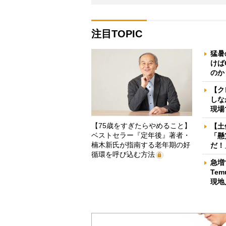
注目TOPIC
猛暑
けば
のか
【ク
しな
現場
【75歳をすぎたらやめること】
【土
ベストセラー『定年後』著者・
「懸
楠木新氏が指南する老年期の好
だ！
循環を呼び込む方法
急増
Te
現地