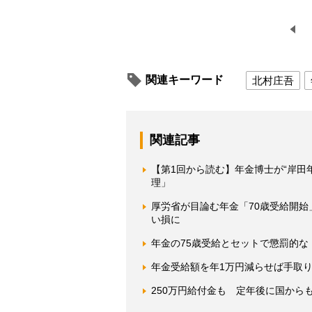
関連キーワード
北村庄吾
関連記事
【第1回から読む】年金博士が“岸田
理」
厚労省が目論む年金「70歳受給開始
い損に
年金の75歳受給とセットで懲罰的な
年金受給額を年1万円減らせば手取
250万円給付金も 定年後に国から