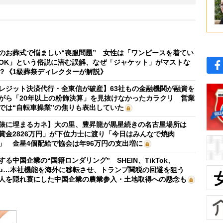
のお葬式で悩ましい“喪服問題” 女性は「ワンピースを着てい
OK」という俗説に潜む誤解、なぜ「ジャケット」がマストな
？《1級葬祭ディレクターが解説》
レジット決済代行・全東信が破産】63社もの金融機関が融資を
がら「20年以上の粉飾決算」を見抜けなかったカラクリ 営業
では“自転車操業”の焦りも表出していた
俵に埋まるカネ】大の里、豊昇龍が黒星続きの名古屋場所は
賞金2826万円」が下位力士に渡り「今日はみんなで焼肉
」 金星4個配給で協会は年96万円の支出増に
する中国企業の“国籍ロンダリング” SHEIN、TikTok、
mu…本社機能を海外に移転させ、トランプ関税の回避を狙う
人を隠れ蓑にした中国企業の農業参入・土地取得への懸念も