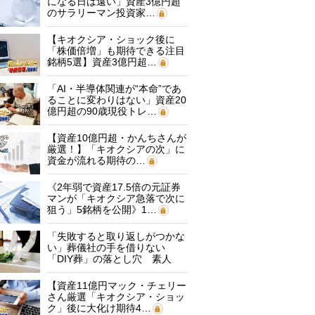
になる日は遠い」資産3億円超
のサラリーマン投資家…
【キオクシア・ショック後に
「株価倍増」も期待できる注目
銘柄5選】資産3億円超…
「AI・半導体関連が“本命”であ
ることに変わりはない」資産20
億円超の90歳現役トレ…
【資産10億円超・かんちさんが
厳選！】「キオクシアの次」に
資金が流れる期待の…
《2年弱で資産17.5倍の元証券
マンが「キオクシア急落で次に
狙う」5銘柄を公開》1…
「失敗すると取り返しがつかな
い」葬儀社の手を借りない
「DIY葬」の落とし穴 素人
に…
【資産11億円マック・チェリー
さん厳選「キオクシア・ショッ
ク」後に大化け期待4…