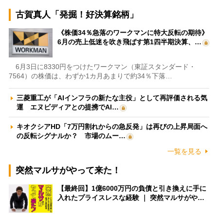
古賀真人「発掘！好決算銘柄」
《株価34％急落のワークマンに特大反転の期待》
6月の売上低迷を吹き飛ばす第1四半期決算、…
6月3日に8330円をつけたワークマン（東証スタンダード・
7564）の株価は、わずか1カ月あまりで約34％下落…
三菱重工が「AIインフラの新たな主役」として再評価される気
運 エヌビディアとの提携でAI…
キオクシアHD「7万円割れからの急反発」は再びの上昇局面へ
の反転シグナルか？ 市場のムー…
一覧を見る
突然マルサがやって来た！
【最終回】1億6000万円の負債と引き換えに手に
入れたプライスレスな経験 ｜ 突然マルサがや…