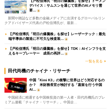
【戸松信博氏「明日の爆騰株」を探せ】トーメン
デバイス：サムスンを通じて世界のAIメモリ需
要…
新聞や雑誌など多数の金融メディアに出演するグローバルリン
クアドバイザーズ代表の戸松信博氏が、最新…
【戸松信博氏「明日の爆騰株」を探せ】レーザーテック：最先
端半導体の製造に不可欠な検査装…
【戸松信博氏「明日の爆騰株」を探せ】TDK：AIインフラを支
えるキープレーヤー 成長の再評…
一覧を見る
田代尚機のチャイナ・リサーチ
中国「Kimi K3」の衝撃に世界はどう対応するの
か？ 米財務長官が検討する「蒸留を行う中国
AI…
中国経済に精通する中国株投資の第一人者・田代尚機氏のプレ
ミアム連載「チャイナ・リサーチ」。中国企…