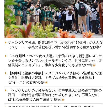
ジャングリア沖縄、開業1周年で「経済効果494億円」の大きな
ミスリード 事業の苦戦を覆い隠す“不透明すぎる巨大な数字”
「30種類以上のパン食べ放題」で行列のできる新形態レストラ
ンを手掛けるサンマルクホールディングス 同社に聞いた「店
舗展開のコンセプト」、事業を多角化してもぶれない軸
【納車時に複数の事故】テスラジャパン“多額のEV補助金”で注
文殺到、現場は大混乱 トラブル続発の背後に見え隠れす
る“イーロンの右腕”の影
「何がやりたいのか分からない」竹中平蔵氏が語る高市内閣の
評価 「給付付き税額控除はその場しのぎ」いま不可欠なの
は“社会保障制度の改革議論”と指摘