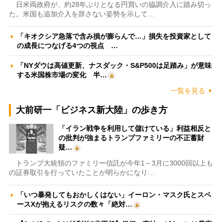
日米両政府が、約28年ぶりとなる円買いの協調介入に踏み切っ
た。米国も追加介入を辞さない姿勢を示して…
「キオクシア急落で含み損が膨らんで…」損失を投資家として
の成長につなげる4つの視点 …
「NYダウは高値更新、ナスダック・S&P500は足踏み」が意味
する米国株市場の変化 半…
一覧を見る
大前研一「ビジネス新大陸」の歩き方
「イラン戦争を利用して儲けている」利益相反と
の批判が強まるトランプファミリーの不正蓄財
疑…
トランプ大統領のファミリー信託が今年1～3月に3000回以上も
の証券取引を行っていたことが明らかになり…
「いつ暴発してもおかしくはない」イーロン・マスク氏とスペ
ースXが抱えるリスクの数々「絶対…