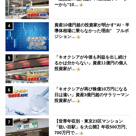
ーから“10…
資産10億円超の投資家が明かす“AI・半
4
導体相場に乗らなかった理由” フルポ
ジション…
「キオクシアが今後も利益を出し続け
5
るかは分からない」資産11億円の個人
投資家が…
「キオクシアが再び株価10万円になる
6
日は遠い」資産3億円超のサラリーマン
投資家が…
【世帯年収別・東京23区マンション
7
「狙い目駅」を大公開】年収500万円、
700万円で…