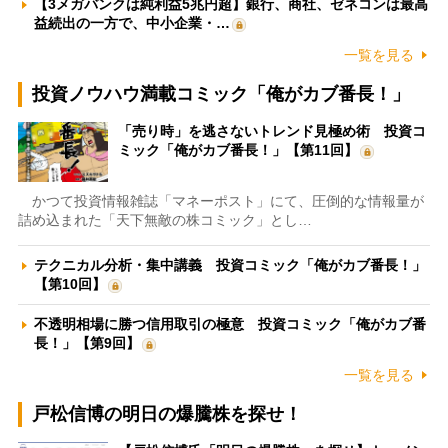
【3メガバンクは純利益5兆円超】銀行、商社、ゼネコンは最高
益続出の一方で、中小企業・…
一覧を見る
投資ノウハウ満載コミック「俺がカブ番長！」
「売り時」を逃さないトレンド見極め術 投資コ
ミック「俺がカブ番長！」【第11回】
かつて投資情報雑誌「マネーポスト」にて、圧倒的な情報量が
詰め込まれた「天下無敵の株コミック」とし…
テクニカル分析・集中講義 投資コミック「俺がカブ番長！」
【第10回】
不透明相場に勝つ信用取引の極意 投資コミック「俺がカブ番
長！」【第9回】
一覧を見る
戸松信博の明日の爆騰株を探せ！