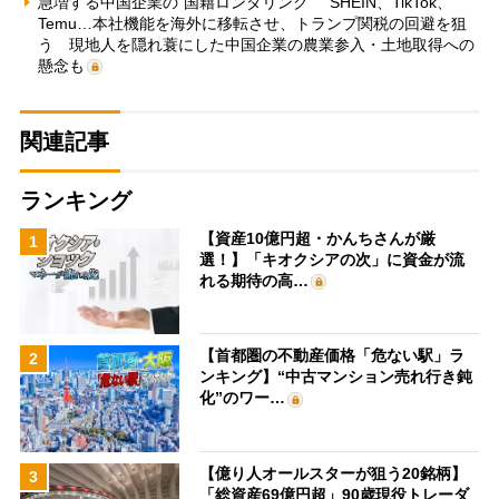
急増する中国企業の“国籍ロンダリング” SHEIN、TikTok、
Temu…本社機能を海外に移転させ、トランプ関税の回避を狙
う 現地人を隠れ蓑にした中国企業の農業参入・土地取得への
懸念も
関連記事
ランキング
【資産10億円超・かんちさんが厳
1
選！】「キオクシアの次」に資金が流
れる期待の高…
【首都圏の不動産価格「危ない駅」ラ
2
ンキング】“中古マンション売れ行き鈍
化”のワー…
【億り人オールスターが狙う20銘柄】
3
「総資産69億円超」90歳現役トレーダ