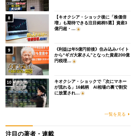
【キオクシア・ショック後に「株価倍
8
増」も期待できる注目銘柄5選】資産3
億円超・…
《利益は年5億円前後》住み込みバイト
9
から“ギガ大家さん”となった資産200億
円税理…
キオクシア・ショックで「次にマネー
10
が流れる」16銘柄 AI相場の裏で割安
に放置され…
一覧を見る
注目の著者・連載