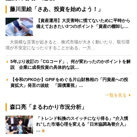
藤川里絵「さあ、投資を始めよう！」
【資産運用】大災害時に慌てないために平時から
備えておきたい3つのポイント「資産の棚卸し…
大規模な災害が起きると、株式市場が大きく動いたり、取引環
境が不安定になったりすることがある。一方…
5年ぶり改訂の「CGコード」、何が変わったのかポイントを解
説 企業に成長投資の具体的な説…
【令和のPKOか】GPIFをめぐる片山財務相の「円資産への投
資拡大」発言の波紋 「国債重視」…
一覧を見る
森口亮「まるわかり市況分析」
「トレンド転換のスイッチになり得る」“介入慣
れ”した市場心理を変える「日米協調為替介入」
…