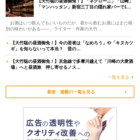
【大竹聡の昼酒御免！】「ネグローニ」「山崎」
「マンハッタン」新宿三丁目の隠れ家バーで1…
お酒はいつ飲んでもいいものだが、昼から飲むお酒にはまた格
別の味わいがある――。ライター・作家の大竹…
【大竹聡の昼酒御免！】今の若者は「なめろう」や「キヌカツ
ギ」を知らないって本当？ 昔の…
【大竹聡の昼酒御免！】京急線で多摩川越えて「川崎の大衆酒
場」へと昼酒旅 押し寄せるノス…
一覧を見る
著者・連載の一覧を見る