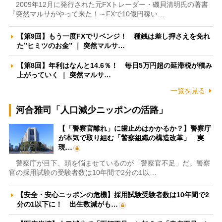
2009年12月に発行された元FXトレーダー・磯貝清明氏の著書
『突然マルサがやって来た！～FXで10億円稼い…
【第9回】もう一度FXでリベンジ！ 種銭は差し押さえを免れ
た”ヒミツのお金” ｜ 突然マルサ…
【第8回】年利はなんと14.6％！ 毎日5万円超の延滞税が積み
上がっていく ｜ 突然マルサ…
一覧を見る
河合雅司「人口減少ニッポンの活路」
【「警察官離れ」に歯止めはかかるか？】警察庁
が本気で取り組む「警察組織の構造改革」 実
現…
警察庁が目下、頭を悩ませているのが「警察官不足」だ。警察
官の採用試験の受験者数は10年間で2分の1以…
【安全・安心ニッポンの危機】採用試験受験者数は10年間で2
分の1以下に！ 出生数減がも…