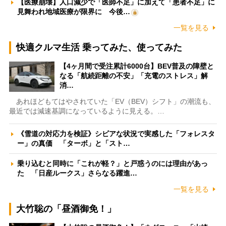
【医療崩壊】人口減少で「医師不足」に加えて「患者不足」に
見舞われ地域医療が限界に 今後…
一覧を見る
快適クルマ生活 乗ってみた、使ってみた
【4ヶ月間で受注累計6000台】BEV普及の障壁と
なる「航続距離の不安」「充電のストレス」解
消…
あれほどもてはやされていた「EV（BEV）シフト」の潮流も、
最近では減速基調になっているように見える。…
《雪道の対応力を検証》シビアな状況で実感した「フォレスタ
ー」の真価 「ターボ」と「スト…
乗り込むと同時に「これが軽？」と戸惑うのには理由があっ
た 「日産ルークス」さらなる躍進…
一覧を見る
大竹聡の「昼酒御免！」