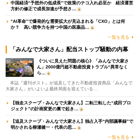
中国経済“予想外の低成長”で政策のテコ入れ必至か 経済運営
方針の修正で成長加速が予想さ…
“AI革命”で爆発的な需要拡大が見込まれる「CXO」とは何
か？ 高い競争力を持つ中国の医薬品…
一覧を見る
「みんなで大家さん」配当ストップ騒動の内幕
《ついに見えた問題の核心》「みんなで大家さ
ん」2000億円超不動産投資トラブル“異常なく
ら…
本誌『週刊ポスト』が追及してきた不動産投資商品「みんなで
大家さん」がいよいよ最終局面を迎えている…
【独走スクープ・みんなで大家さん】二転三転した“成田プロ
ジェクト”の計画変更の裏で起き…
【追及スクープ・みんなで大家さん】独占入手“内部議事録”で
明かされる柳瀬健一・代表の思…
一覧を見る