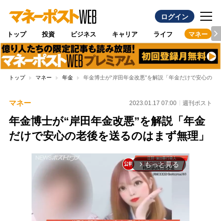
ログイン
トップ
投資
ビジネス
キャリア
ライフ
マネー
トップ
マネー
年金
年金博士が“岸田年金改悪”を解説「年金だけで安心の老
マネー
2023.01.17 07:00
週刊ポスト
年金博士が“岸田年金改悪”を解説「年金
だけで安心の老後を送るのはまず無理」
もっと見る
arrow_forward_ios