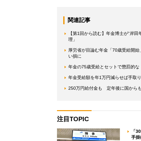
関連記事
【第1回から読む】年金博士が“岸田
理」
厚労省が目論む年金「70歳受給開始
い損に
年金の75歳受給とセットで懲罰的な
年金受給額を年1万円減らせば手取
250万円給付金も 定年後に国から
注目TOPIC
「3
手掛