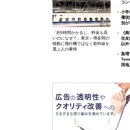
コン
小学
薄状
別が
「約5時間かかるし、料金も高
《商
いのになぜ？」東京～博多間の
住友
移動に飛行機ではなく新幹線を
以外
選ぶ人の事情
急増
Te
現地