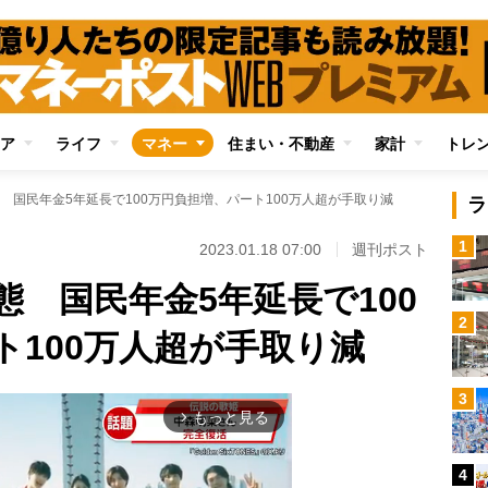
ア
ライフ
マネー
住まい・不動産
家計
トレ
 国民年金5年延長で100万円負担増、パート100万人超が手取り減
ラ
1
2023.01.18 07:00
週刊ポスト
 国民年金5年延長で100
2
ト100万人超が手取り減
3
もっと見る
arrow_forward_ios
4