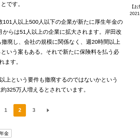
ことです。
【お
202
数101人以上500人以下の企業が新たに厚生年金の
0月からは51人以上の企業に拡大されます。岸田改
も撤廃し、会社の規模に関係なく、週20時間以上
るという案もある。それで新たに保険料を払う必
されます。
円以上という要件も撤廃するのではないかという
約325万人増えるとされています。
1
2
3
年金