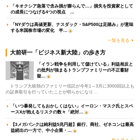
「キオクシア急落で含み損が膨らんで…」損失を投資家として
の成長につなげる4つの視点 …
「NYダウは高値更新、ナスダック・S&P500は足踏み」が意味
する米国株市場の変化 半…
一覧を見る
大前研一「ビジネス新大陸」の歩き方
「イラン戦争を利用して儲けている」利益相反と
の批判が強まるトランプファミリーの不正蓄財
疑…
トランプ大統領のファミリー信託が今年1～3月に3000回以上も
の証券取引を行っていたことが明らかになり…
「いつ暴発してもおかしくはない」イーロン・マスク氏とスペ
ースXが抱えるリスクの数々「絶対…
【3メガバンクは純利益5兆円超】銀行、商社、ゼネコンは最高
益続出の一方で、中小企業・…