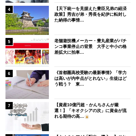
【天下統一を見据えた豊臣兄弟の経済
4
政策】秀吉が弟・秀長を紀伊に転封し
た納得の事情…
老舗遊技機メーカー・豊丸産業がパチ
5
ンコ事業停止の背景 大手と中小の格
差拡大に拍車…
《首都圏高校受験の最新事情》「学力
6
は高いが内申点がとれない」生徒はど
う戦う？ 東…
【資産10億円超・かんちさんが厳
7
選！】「キオクシアの次」に資金が流
れる期待の高…