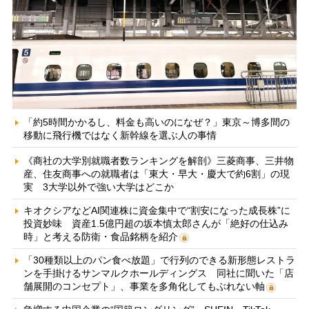
「約5時間かかるし、料金も高いのになぜ？」東京～博多間の
移動に飛行機ではなく新幹線を選ぶ人の事情
《商社の大学別就職者数ランキングを解剖》三菱商事、三井物
産、住友商事への就職者は「東大・早大・慶大で約6割」の現
実 3大学以外で強い大学はどこか
キオクシアなどAI関連株に資金集中で“割安になった成長株”に
投資妙味 資産1.5億円超の坂本慎太郎さんが「絶好の仕込み
時」と考える防衛・食品銘柄を紹介
「30種類以上のパン食べ放題」で行列のできる新形態レストラ
ンを手掛けるサンマルクホールディングス 同社に聞いた「店
舗展開のコンセプト」、事業を多角化してもぶれない軸