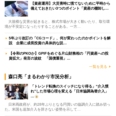
【資産運用】大災害時に慌てないために平時から
備えておきたい3つのポイント「資産の棚卸し…
大規模な災害が起きると、株式市場が大きく動いたり、取引環
境が不安定になったりすることがある。一方…
5年ぶり改訂の「CGコード」、何が変わったのかポイントを解
説 企業に成長投資の具体的な説…
【令和のPKOか】GPIFをめぐる片山財務相の「円資産への投
資拡大」発言の波紋 「国債重視」…
一覧を見る
森口亮「まるわかり市況分析」
「トレンド転換のスイッチになり得る」“介入慣
れ”した市場心理を変える「日米協調為替介入」
…
日米両政府が、約28年ぶりとなる円買いの協調介入に踏み切っ
た。米国も追加介入を辞さない姿勢を示して…