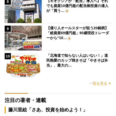
【キオクシアが「配当」導入へ】それ
8
でも資産10億円超の配当株投資の達人
が「買う…
【億り人オールスターが狙う20銘柄】
9
「総資産69億円超」90歳現役トレーダ
ーから“10…
「北海道で知らない人はいない！」道
10
民熱愛のカップ焼きそば「やきそば弁
当」、最大の…
一覧を見る
注目の著者・連載
藤川里絵「さあ、投資を始めよう！」