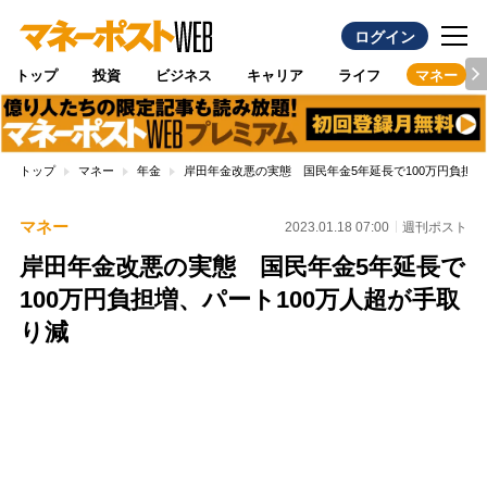
ログイン
トップ
投資
ビジネス
キャリア
ライフ
マネー
トップ
マネー
年金
岸田年金改悪の実態 国民年金5年延長で100万円負担増
マネー
2023.01.18 07:00
週刊ポスト
岸田年金改悪の実態 国民年金5年延長で
100万円負担増、パート100万人超が手取
り減
Loaded
:
100.00%
/
Unmute