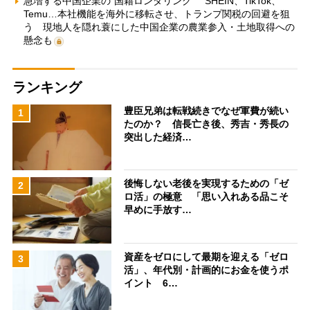
急増する中国企業の“国籍ロンダリング” SHEIN、TikTok、
Temu…本社機能を海外に移転させ、トランプ関税の回避を狙
う 現地人を隠れ蓑にした中国企業の農業参入・土地取得への
懸念も
ランキング
豊臣兄弟は転戦続きでなぜ軍費が続い
1
たのか？ 信長亡き後、秀吉・秀長の
突出した経済…
後悔しない老後を実現するための「ゼ
2
ロ活」の極意 「思い入れある品こそ
早めに手放す…
資産をゼロにして最期を迎える「ゼロ
3
活」、年代別・計画的にお金を使うポ
イント 6…