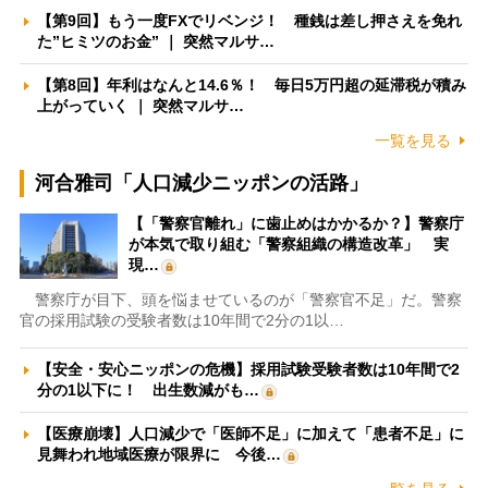
【第9回】もう一度FXでリベンジ！ 種銭は差し押さえを免れ
た”ヒミツのお金” ｜ 突然マルサ…
【第8回】年利はなんと14.6％！ 毎日5万円超の延滞税が積み
上がっていく ｜ 突然マルサ…
一覧を見る
河合雅司「人口減少ニッポンの活路」
【「警察官離れ」に歯止めはかかるか？】警察庁
が本気で取り組む「警察組織の構造改革」 実
現…
警察庁が目下、頭を悩ませているのが「警察官不足」だ。警察
官の採用試験の受験者数は10年間で2分の1以…
【安全・安心ニッポンの危機】採用試験受験者数は10年間で2
分の1以下に！ 出生数減がも…
【医療崩壊】人口減少で「医師不足」に加えて「患者不足」に
見舞われ地域医療が限界に 今後…