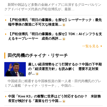
新聞や雑誌など多数の金融メディアに出演するグローバルリン
クアドバイザーズ代表の戸松信博氏が、最新…
【戸松信博氏「明日の爆騰株」を探せ】レーザーテック：最先
端半導体の製造に不可欠な検査装…
【戸松信博氏「明日の爆騰株」を探せ】TDK：AIインフラを支
えるキープレーヤー 成長の再評…
一覧を見る
田代尚機のチャイナ・リサーチ
厳しい経済情勢をどう打開するか？中国の下半期
の「経済運営方針」を読み解く 需要不足対策
が…
中国経済に精通する中国株投資の第一人者・田代尚機氏のプレ
ミアム連載「チャイナ・リサーチ」。中国の…
中国「Kimi K3」の衝撃に世界はどう対応するのか？ 米財務
長官が検討する「蒸留を行う中国…