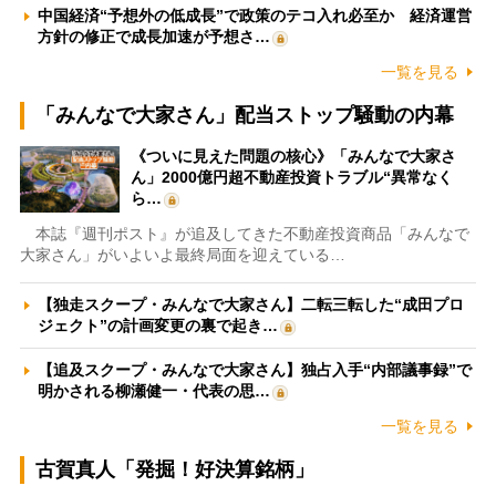
中国経済“予想外の低成長”で政策のテコ入れ必至か 経済運営
方針の修正で成長加速が予想さ…
一覧を見る
「みんなで大家さん」配当ストップ騒動の内幕
《ついに見えた問題の核心》「みんなで大家さ
ん」2000億円超不動産投資トラブル“異常なく
ら…
本誌『週刊ポスト』が追及してきた不動産投資商品「みんなで
大家さん」がいよいよ最終局面を迎えている…
【独走スクープ・みんなで大家さん】二転三転した“成田プロ
ジェクト”の計画変更の裏で起き…
【追及スクープ・みんなで大家さん】独占入手“内部議事録”で
明かされる柳瀬健一・代表の思…
一覧を見る
古賀真人「発掘！好決算銘柄」