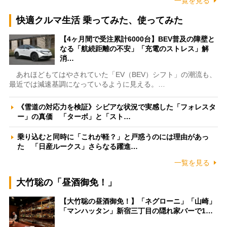
一覧を見る
快適クルマ生活 乗ってみた、使ってみた
【4ヶ月間で受注累計6000台】BEV普及の障壁と
なる「航続距離の不安」「充電のストレス」解
消…
あれほどもてはやされていた「EV（BEV）シフト」の潮流も、
最近では減速基調になっているように見える。…
《雪道の対応力を検証》シビアな状況で実感した「フォレスタ
ー」の真価 「ターボ」と「スト…
乗り込むと同時に「これが軽？」と戸惑うのには理由があっ
た 「日産ルークス」さらなる躍進…
一覧を見る
大竹聡の「昼酒御免！」
【大竹聡の昼酒御免！】「ネグローニ」「山崎」
「マンハッタン」新宿三丁目の隠れ家バーで1…