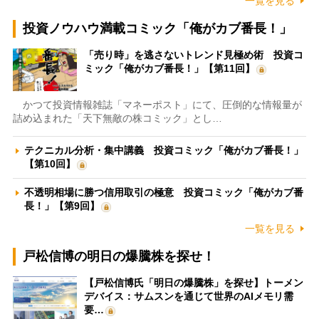
一覧を見る
投資ノウハウ満載コミック「俺がカブ番長！」
「売り時」を逃さないトレンド見極め術 投資コ
ミック「俺がカブ番長！」【第11回】
かつて投資情報雑誌「マネーポスト」にて、圧倒的な情報量が
詰め込まれた「天下無敵の株コミック」とし…
テクニカル分析・集中講義 投資コミック「俺がカブ番長！」
【第10回】
不透明相場に勝つ信用取引の極意 投資コミック「俺がカブ番
長！」【第9回】
一覧を見る
戸松信博の明日の爆騰株を探せ！
【戸松信博氏「明日の爆騰株」を探せ】トーメン
デバイス：サムスンを通じて世界のAIメモリ需
要…