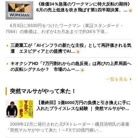
《株価34％急落のワークマンに特大反転の期待》
6月の売上低迷を吹き飛ばす第1四半期決算、…
6月3日に8330円をつけたワークマン（東証スタンダード・
7564）の株価は、わずか1カ月あまりで約34％下落…
三菱重工が「AIインフラの新たな主役」として再評価される気
運 エヌビディアとの提携でAI…
キオクシアHD「7万円割れからの急反発」は再びの上昇局面へ
の反転シグナルか？ 市場のムー…
一覧を見る
突然マルサがやって来た！
【最終回】1億6000万円の負債と引き換えに手に
入れたプライスレスな経験 ｜ 突然マルサがや…
2009年12月に発行された元FXトレーダー・磯貝清明氏の著書
『突然マルサがやって来た！～FXで10億円稼い…