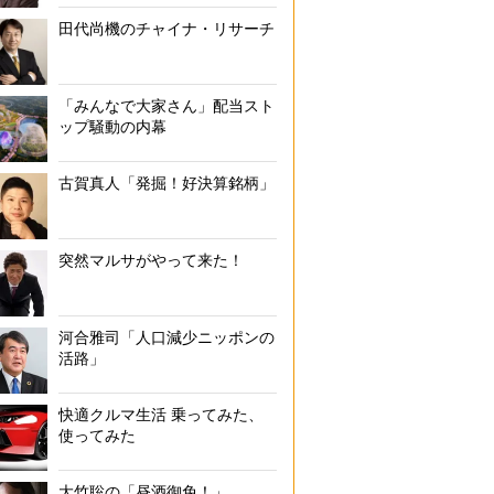
田代尚機のチャイナ・リサーチ
「みんなで大家さん」配当スト
ップ騒動の内幕
古賀真人「発掘！好決算銘柄」
突然マルサがやって来た！
河合雅司「人口減少ニッポンの
活路」
快適クルマ生活 乗ってみた、
使ってみた
大竹聡の「昼酒御免！」