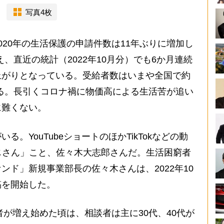
写真4枚
20年の生活保護の申請件数は11年ぶりに増加し
え、直近の統計（2022年10月分）でも6か月連続
上がりとなっている。受給者数はいまや全国で約
のぼる。長引くコロナ禍に物価高による生活苦が追い
に難くない。
YouTubeショートのほかTikTokなどの動
じさん」こと、佐々木大志郎さんだ。生活困窮者
ンド」新規事業部長の佐々木さんは、2022年10
稿を開始した。
者が増え始めた頃は、相談者は主に30代、40代が