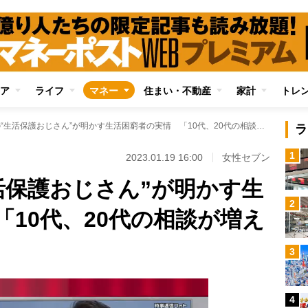
ア
ライフ
マネー
住まい・不動産
家計
トレ
SNSで話題の“生活保護おじさん”が明かす生活困窮者の実情 「10代、20代の相談が増えている」
ラ
1
2023.01.19 16:00
女性セブン
活保護おじさん”が明かす生
2
10代、20代の相談が増え
3
4