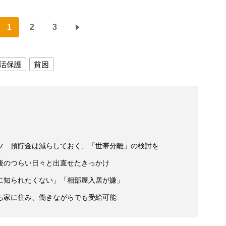
1
2
3
活保護
貧困
ツ 預貯金は減らしておく、「世帯分離」の検討を
後のつらい日々と出直せたきっかけ
に知られたくない」「相部屋入居が嫌」
ち家に住み、働きながらでも受給可能