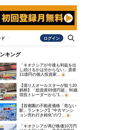
ンド
ログイン
ンキング
「キオクシアが今後も利益を出
し続けるかは分からない」資産
11億円の個人投資家…
【億り人オールスターが狙う20
銘柄】「総資産69億円超」90歳
現役トレーダーから“1…
【首都圏の不動産価格「危ない
駅」ランキング】“中古マンシ
ョン売れ行き鈍化”のワ…
「キオクシアが再び株価10万円