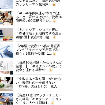
になる日は遠い」資産3億円超
のサラリーマン投資家…
「AI・半導体関連が“本命”であ
ることに変わりはない」資産20
億円超の90歳現役トレ…
【キオクシア・ショック後に
「株価倍増」も期待できる注目
銘柄5選】資産3億円超…
《2年弱で資産17.5倍の元証券
マンが「キオクシア急落で次に
狙う」5銘柄を公開》1…
【資産10億円超・かんちさんが
厳選！】「キオクシアの次」に
資金が流れる期待の…
「失敗すると取り返しがつかな
い」葬儀社の手を借りない
「DIY葬」の落とし穴 素人
に…
【資産11億円マック・チェリー
さん厳選「キオクシア・ショッ
ク」後に大化け期待4…