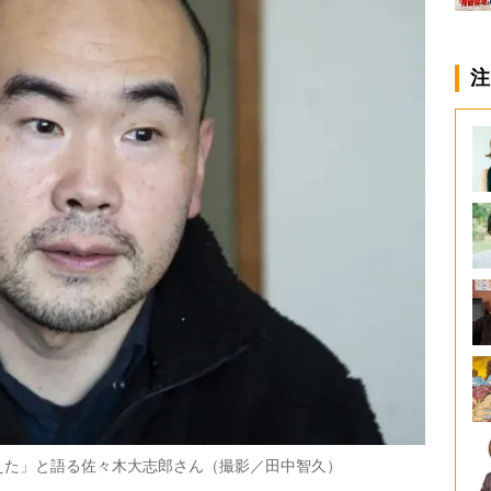
注
えた」と語る佐々木大志郎さん（撮影／田中智久）