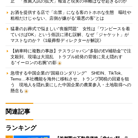
止 「推薦入試の拡大」報道と現実の乖離はなぜ起きるのか
お酒を提供する店で「出禁」になる客のトホホな生態 嘔吐や
粗相だけじゃない、店側が嫌がる“最悪の客”とは
猛暑のお葬式で悩ましい“喪服問題” 女性は「ワンピースを着
ていけばOK」という俗説に潜む誤解、なぜ「ジャケット」が
マストなのか？《1級葬祭ディレクターが解説》
【納車時に複数の事故】テスラジャパン“多額のEV補助金”で注
文殺到、現場は大混乱 トラブル続発の背後に見え隠れす
る“イーロンの右腕”の影
急増する中国企業の“国籍ロンダリング” SHEIN、TikTok、
Temu…本社機能を海外に移転させ、トランプ関税の回避を狙
う 現地人を隠れ蓑にした中国企業の農業参入・土地取得への
懸念も
関連記事
ランキング