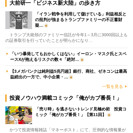
大前研一「ビジネス新大陸」の歩き方
「イラン戦争を利用して儲けている」利益相反と
の批判が強まるトランプファミリーの不正蓄財
疑…
トランプ大統領のファミリー信託が今年1～3月に3000回以上も
の証券取引を行っていたことが明らかになり…
「いつ暴発してもおかしくはない」イーロン・マスク氏とスペ
ースXが抱えるリスクの数々「絶対…
【3メガバンクは純利益5兆円超】銀行、商社、ゼネコンは最高
益続出の一方で、中小企業・…
一覧を見る
投資ノウハウ満載コミック「俺がカブ番長！」
「売り時」を逃さないトレンド見極め術 投資コ
ミック「俺がカブ番長！」【第11回】
かつて投資情報雑誌「マネーポスト」にて、圧倒的な情報量が