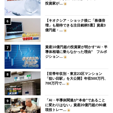
投資家が…
【キオクシア・ショック後に「株価倍
6
増」も期待できる注目銘柄5選】資産3
億円超・…
資産10億円超の投資家が明かす“AI・半
7
導体相場に乗らなかった理由” フルポ
ジション…
【世帯年収別・東京23区マンション
8
「狙い目駅」を大公開】年収500万円、
700万円で…
「AI・半導体関連が“本命”であること
9
に変わりはない」資産20億円超の90歳
現役トレー…