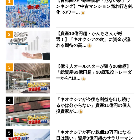
【首都圏の不動産価格「危ない駅」ラ
1
ンキング】“中古マンション売れ行き鈍
化”のワー…
【資産10億円超・かんちさんが厳
2
選！】「キオクシアの次」に資金が流
れる期待の高…
【億り人オールスターが狙う20銘柄】
3
「総資産69億円超」90歳現役トレーダ
ーから“10…
「キオクシアが今後も利益を出し続け
4
るかは分からない」資産11億円の個人
投資家が…
「キオクシアが再び株価10万円になる
5
日は遠い」資産3億円超のサラリーマン