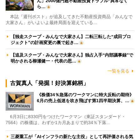
ん」2000億円超不動産投資トラブル“異常なく
ら…
本誌『週刊ポスト』が追及してきた不動産投資商品「みんなで
大家さん」がいよいよ最終局面を迎えている…
【独走スクープ・みんなで大家さん】二転三転した“成田プロ
ジェクト”の計画変更の裏で起き…
【追及スクープ・みんなで大家さん】独占入手“内部議事録”で
明かされる柳瀬健一・代表の思…
一覧を見る
古賀真人「発掘！好決算銘柄」
《株価34％急落のワークマンに特大反転の期待》
6月の売上低迷を吹き飛ばす第1四半期決算、…
6月3日に8330円をつけたワークマン（東証スタンダード・
7564）の株価は、わずか1カ月あまりで約34％下落…
三菱重工が「AIインフラの新たな主役」として再評価される気