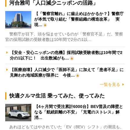
河合雅司「人口減少ニッポンの活路」
【「警察官離れ」に歯止めはかかるか？】警察庁
が本気で取り組む「警察組織の構造改革」 実
現…
警察庁が目下、頭を悩ませているのが「警察官不足」だ。警察
官の採用試験の受験者数は10年間で2分の1以…
【安全・安心ニッポンの危機】採用試験受験者数は10年間で2
分の1以下に！ 出生数減がも…
【医療崩壊】人口減少で「医師不足」に加えて「患者不足」に
見舞われ地域医療が限界に 今後…
一覧を見る
快適クルマ生活 乗ってみた、使ってみた
【4ヶ月間で受注累計6000台】BEV普及の障壁と
なる「航続距離の不安」「充電のストレス」解
消…
あれほどもてはやされていた「EV（BEV）シフト」の潮流も、