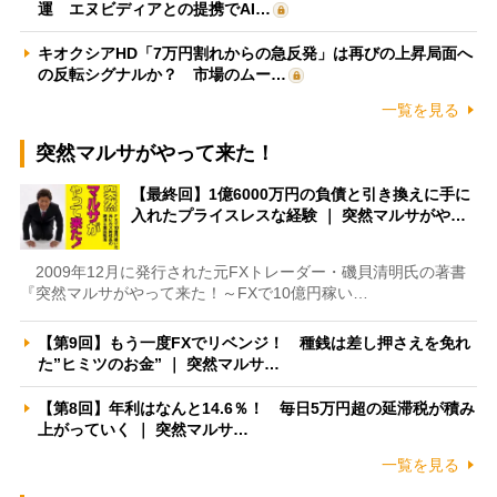
運 エヌビディアとの提携でAI…
キオクシアHD「7万円割れからの急反発」は再びの上昇局面へ
の反転シグナルか？ 市場のムー…
一覧を見る
突然マルサがやって来た！
【最終回】1億6000万円の負債と引き換えに手に
入れたプライスレスな経験 ｜ 突然マルサがや…
2009年12月に発行された元FXトレーダー・磯貝清明氏の著書
『突然マルサがやって来た！～FXで10億円稼い…
【第9回】もう一度FXでリベンジ！ 種銭は差し押さえを免れ
た”ヒミツのお金” ｜ 突然マルサ…
【第8回】年利はなんと14.6％！ 毎日5万円超の延滞税が積み
上がっていく ｜ 突然マルサ…
一覧を見る