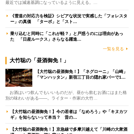
最近では減速基調になっているように見える。…
《雪道の対応力を検証》シビアな状況で実感した「フォレスタ
ー」の真価 「ターボ」と「スト…
乗り込むと同時に「これが軽？」と戸惑うのには理由があっ
た 「日産ルークス」さらなる躍進…
一覧を見る
大竹聡の「昼酒御免！」
【大竹聡の昼酒御免！】「ネグローニ」「山崎」
「マンハッタン」新宿三丁目の隠れ家バーで1…
お酒はいつ飲んでもいいものだが、昼から飲むお酒にはまた格
別の味わいがある――。ライター・作家の大竹…
【大竹聡の昼酒御免！】今の若者は「なめろう」や「キヌカツ
ギ」を知らないって本当？ 昔の…
【大竹聡の昼酒御免！】京急線で多摩川越えて「川崎の大衆酒