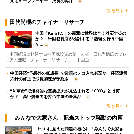
えるキープレーヤー 成長の再評…
一覧を見る
田代尚機のチャイナ・リサーチ
中国「Kimi K3」の衝撃に世界はどう対応するの
か？ 米財務長官が検討する「蒸留を行う中国
AI…
中国経済に精通する中国株投資の第一人者・田代尚機氏のプレ
ミアム連載「チャイナ・リサーチ」。中国企…
中国経済“予想外の低成長”で政策のテコ入れ必至か 経済運営
方針の修正で成長加速が予想さ…
“AI革命”で爆発的な需要拡大が見込まれる「CXO」とは何
か？ 高い競争力を持つ中国の医薬品…
一覧を見る
「みんなで大家さん」配当ストップ騒動の内幕
《ついに見えた問題の核心》「みんなで大家さ