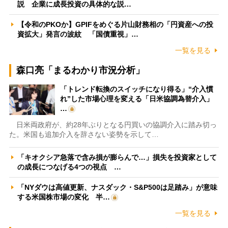
説 企業に成長投資の具体的な説…
【令和のPKOか】GPIFをめぐる片山財務相の「円資産への投
資拡大」発言の波紋 「国債重視」…
一覧を見る
森口亮「まるわかり市況分析」
「トレンド転換のスイッチになり得る」“介入慣
れ”した市場心理を変える「日米協調為替介入」
…
日米両政府が、約28年ぶりとなる円買いの協調介入に踏み切っ
た。米国も追加介入を辞さない姿勢を示して…
「キオクシア急落で含み損が膨らんで…」損失を投資家として
の成長につなげる4つの視点 …
「NYダウは高値更新、ナスダック・S&P500は足踏み」が意味
する米国株市場の変化 半…
一覧を見る