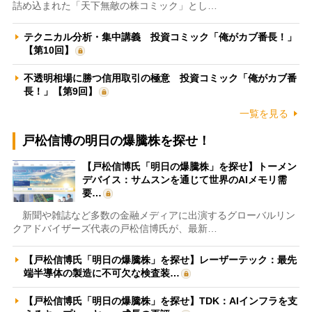
詰め込まれた「天下無敵の株コミック」とし…
テクニカル分析・集中講義 投資コミック「俺がカブ番長！」
【第10回】
不透明相場に勝つ信用取引の極意 投資コミック「俺がカブ番
長！」【第9回】
一覧を見る
戸松信博の明日の爆騰株を探せ！
【戸松信博氏「明日の爆騰株」を探せ】トーメン
デバイス：サムスンを通じて世界のAIメモリ需
要…
新聞や雑誌など多数の金融メディアに出演するグローバルリン
クアドバイザーズ代表の戸松信博氏が、最新…
【戸松信博氏「明日の爆騰株」を探せ】レーザーテック：最先
端半導体の製造に不可欠な検査装…
【戸松信博氏「明日の爆騰株」を探せ】TDK：AIインフラを支