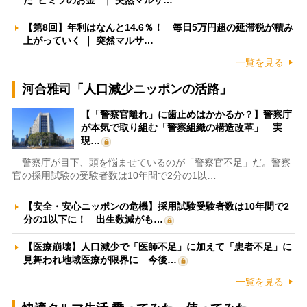
【第8回】年利はなんと14.6％！ 毎日5万円超の延滞税が積み
上がっていく ｜ 突然マルサ…
一覧を見る
河合雅司「人口減少ニッポンの活路」
【「警察官離れ」に歯止めはかかるか？】警察庁
が本気で取り組む「警察組織の構造改革」 実
現…
警察庁が目下、頭を悩ませているのが「警察官不足」だ。警察
官の採用試験の受験者数は10年間で2分の1以…
【安全・安心ニッポンの危機】採用試験受験者数は10年間で2
分の1以下に！ 出生数減がも…
【医療崩壊】人口減少で「医師不足」に加えて「患者不足」に
見舞われ地域医療が限界に 今後…
一覧を見る