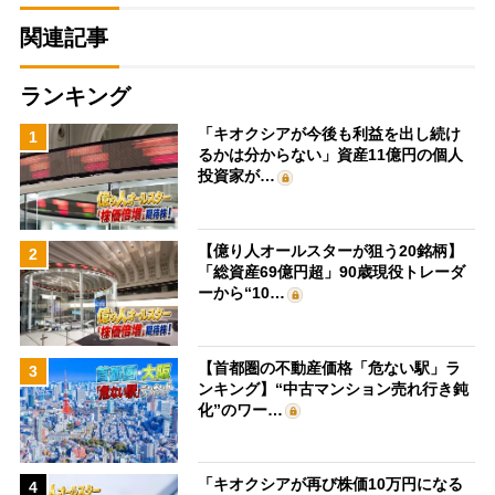
関連記事
ランキング
「キオクシアが今後も利益を出し続け
1
るかは分からない」資産11億円の個人
投資家が…
【億り人オールスターが狙う20銘柄】
2
「総資産69億円超」90歳現役トレーダ
ーから“10…
【首都圏の不動産価格「危ない駅」ラ
3
ンキング】“中古マンション売れ行き鈍
化”のワー…
「キオクシアが再び株価10万円になる
4