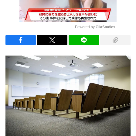
Powered by 
GliaStudios
Mute