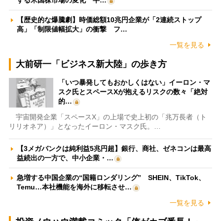
【歴史的な爆騰劇】時価総額10兆円企業が「2連続ストップ
高」「制限値幅拡大」の衝撃 フ…
一覧を見る
大前研一「ビジネス新大陸」の歩き方
「いつ暴発してもおかしくはない」イーロン・マ
スク氏とスペースXが抱えるリスクの数々「絶対
的…
宇宙開発企業「スペースX」の上場で史上初の「兆万長者（ト
リリオネア）」となったイーロン・マスク氏。…
【3メガバンクは純利益5兆円超】銀行、商社、ゼネコンは最高
益続出の一方で、中小企業・…
急増する中国企業の“国籍ロンダリング” SHEIN、TikTok、
Temu…本社機能を海外に移転させ…
一覧を見る