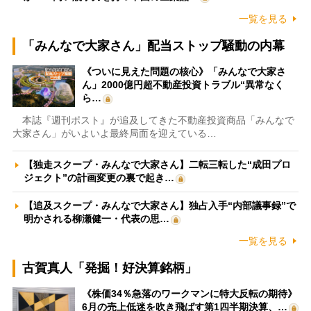
一覧を見る
「みんなで大家さん」配当ストップ騒動の内幕
《ついに見えた問題の核心》「みんなで大家さ
ん」2000億円超不動産投資トラブル“異常なく
ら…
本誌『週刊ポスト』が追及してきた不動産投資商品「みんなで
大家さん」がいよいよ最終局面を迎えている…
【独走スクープ・みんなで大家さん】二転三転した“成田プロ
ジェクト”の計画変更の裏で起き…
【追及スクープ・みんなで大家さん】独占入手“内部議事録”で
明かされる柳瀬健一・代表の思…
一覧を見る
古賀真人「発掘！好決算銘柄」
《株価34％急落のワークマンに特大反転の期待》
6月の売上低迷を吹き飛ばす第1四半期決算、…