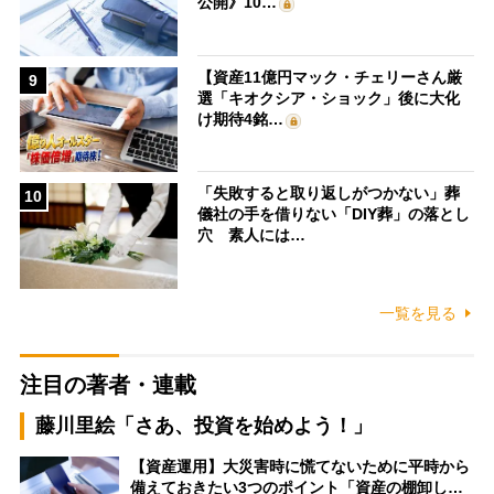
公開》10…
【資産11億円マック・チェリーさん厳
9
選「キオクシア・ショック」後に大化
け期待4銘…
「失敗すると取り返しがつかない」葬
10
儀社の手を借りない「DIY葬」の落とし
穴 素人には…
一覧を見る
注目の著者・連載
藤川里絵「さあ、投資を始めよう！」
【資産運用】大災害時に慌てないために平時から
備えておきたい3つのポイント「資産の棚卸し…