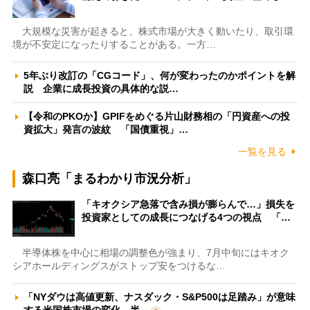
大規模な災害が起きると、株式市場が大きく動いたり、取引環
境が不安定になったりすることがある。一方…
5年ぶり改訂の「CGコード」、何が変わったのかポイントを解
説 企業に成長投資の具体的な説…
【令和のPKOか】GPIFをめぐる片山財務相の「円資産への投
資拡大」発言の波紋 「国債重視」…
一覧を見る
森口亮「まるわかり市況分析」
「キオクシア急落で含み損が膨らんで…」損失を
投資家としての成長につなげる4つの視点 「…
半導体株を中心に相場の調整色が強まり、7月中旬にはキオク
シアホールディングスがストップ安をつけるな…
「NYダウは高値更新、ナスダック・S&P500は足踏み」が意味
する米国株市場の変化 半…