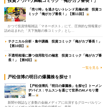
投資ノウハウ満載コミック「俺がカブ番長！」
「売り時」を逃さないトレンド見極め術 投資コ
ミック「俺がカブ番長！」【第11回】
かつて投資情報雑誌「マネーポスト」にて、圧倒的な情報量が
詰め込まれた「天下無敵の株コミック」とし…
テクニカル分析・集中講義 投資コミック「俺がカブ番長！」
【第10回】
不透明相場に勝つ信用取引の極意 投資コミック「俺がカブ番
長！」【第9回】
一覧を見る
戸松信博の明日の爆騰株を探せ！
【戸松信博氏「明日の爆騰株」を探せ】トーメン
デバイス：サムスンを通じて世界のAIメモリ需
要…
新聞や雑誌など多数の金融メディアに出演するグローバルリン
クアドバイザーズ代表の戸松信博氏が、最新…