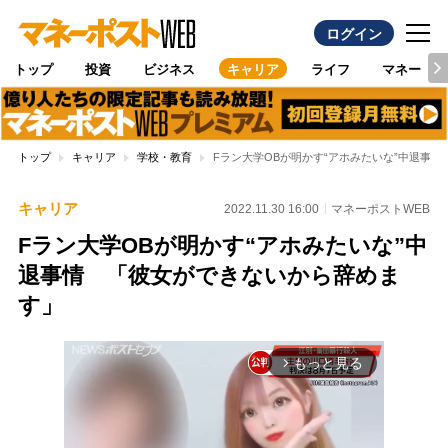
ログイン
トップ
投資
ビジネス
キャリア
ライフ
マネー
トップ
キャリア
学校・教育
Fラン大学OBが明かす“アホみたいな”中退事
キャリア
2022.11.30 16:00
マネーポストWEB
Fラン大学OBが明かす“アホみたいな”中
退事情 「彼女ができないから辞めま
す」
もっと見る
arrow_forward_ios