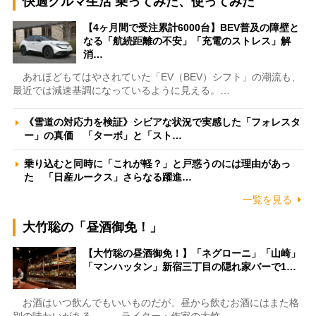
快適クルマ生活 乗ってみた、使ってみた
【4ヶ月間で受注累計6000台】BEV普及の障壁と
なる「航続距離の不安」「充電のストレス」解
消…
あれほどもてはやされていた「EV（BEV）シフト」の潮流も、
最近では減速基調になっているように見える。…
《雪道の対応力を検証》シビアな状況で実感した「フォレスタ
ー」の真価 「ターボ」と「スト…
乗り込むと同時に「これが軽？」と戸惑うのには理由があっ
た 「日産ルークス」さらなる躍進…
一覧を見る
大竹聡の「昼酒御免！」
【大竹聡の昼酒御免！】「ネグローニ」「山崎」
「マンハッタン」新宿三丁目の隠れ家バーで1…
お酒はいつ飲んでもいいものだが、昼から飲むお酒にはまた格
別の味わいがある――。ライター・作家の大竹…