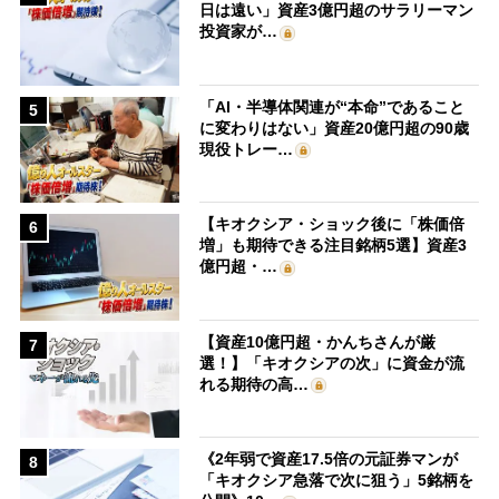
日は遠い」資産3億円超のサラリーマン
投資家が…
「AI・半導体関連が“本命”であること
5
に変わりはない」資産20億円超の90歳
現役トレー…
【キオクシア・ショック後に「株価倍
6
増」も期待できる注目銘柄5選】資産3
億円超・…
【資産10億円超・かんちさんが厳
7
選！】「キオクシアの次」に資金が流
れる期待の高…
《2年弱で資産17.5倍の元証券マンが
8
「キオクシア急落で次に狙う」5銘柄を