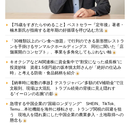
【75歳をすぎたらやめること】ベストセラー『定年後』著者・
楠木新氏が指南する老年期の好循環を呼び込む方法
「30種類以上のパン食べ放題」で行列のできる新形態レストラ
ンを手掛けるサンマルクホールディングス 同社に聞いた「店
舗展開のコンセプト」、事業を多角化してもぶれない軸
キオクシアなどAI関連株に資金集中で“割安になった成長株”に
投資妙味 資産1.5億円超の坂本慎太郎さんが「絶好の仕込み
時」と考える防衛・食品銘柄を紹介
【納車時に複数の事故】テスラジャパン“多額のEV補助金”で注
文殺到、現場は大混乱 トラブル続発の背後に見え隠れす
る“イーロンの右腕”の影
急増する中国企業の“国籍ロンダリング” SHEIN、TikTok、
Temu…本社機能を海外に移転させ、トランプ関税の回避を狙
う 現地人を隠れ蓑にした中国企業の農業参入・土地取得への
懸念も