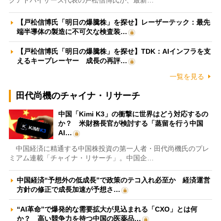
【戸松信博氏「明日の爆騰株」を探せ】レーザーテック：最先
端半導体の製造に不可欠な検査装…
【戸松信博氏「明日の爆騰株」を探せ】TDK：AIインフラを支
えるキープレーヤー 成長の再評…
一覧を見る
田代尚機のチャイナ・リサーチ
中国「Kimi K3」の衝撃に世界はどう対応するの
か？ 米財務長官が検討する「蒸留を行う中国
AI…
中国経済に精通する中国株投資の第一人者・田代尚機氏のプレ
ミアム連載「チャイナ・リサーチ」。中国企…
中国経済“予想外の低成長”で政策のテコ入れ必至か 経済運営
方針の修正で成長加速が予想さ…
“AI革命”で爆発的な需要拡大が見込まれる「CXO」とは何
か？ 高い競争力を持つ中国の医薬品…