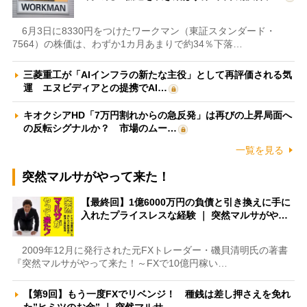
6月3日に8330円をつけたワークマン（東証スタンダード・
7564）の株価は、わずか1カ月あまりで約34％下落…
三菱重工が「AIインフラの新たな主役」として再評価される気
運 エヌビディアとの提携でAI…
キオクシアHD「7万円割れからの急反発」は再びの上昇局面へ
の反転シグナルか？ 市場のムー…
一覧を見る
突然マルサがやって来た！
【最終回】1億6000万円の負債と引き換えに手に
入れたプライスレスな経験 ｜ 突然マルサがや…
2009年12月に発行された元FXトレーダー・磯貝清明氏の著書
『突然マルサがやって来た！～FXで10億円稼い…
【第9回】もう一度FXでリベンジ！ 種銭は差し押さえを免れ
た”ヒミツのお金” ｜ 突然マルサ…