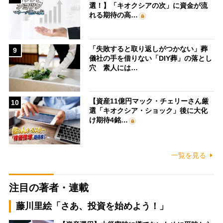
選！】「キオクシアの次」に資金が流
れる期待の高…
「失敗すると取り返しがつかない」葬
9
儀社の手を借りない「DIY葬」の落とし
穴 素人には…
【資産11億円マック・チェリーさん厳
10
選「キオクシア・ショック」後に大化
け期待4銘…
一覧を見る
注目の著者・連載
藤川里絵「さあ、投資を始めよう！」