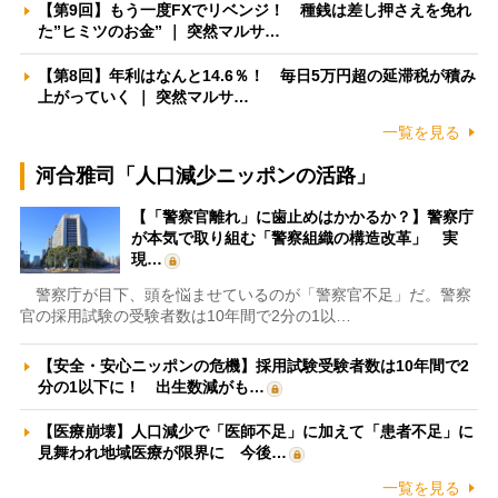
【第9回】もう一度FXでリベンジ！ 種銭は差し押さえを免れ
た”ヒミツのお金” ｜ 突然マルサ…
【第8回】年利はなんと14.6％！ 毎日5万円超の延滞税が積み
上がっていく ｜ 突然マルサ…
一覧を見る
河合雅司「人口減少ニッポンの活路」
【「警察官離れ」に歯止めはかかるか？】警察庁
が本気で取り組む「警察組織の構造改革」 実
現…
警察庁が目下、頭を悩ませているのが「警察官不足」だ。警察
官の採用試験の受験者数は10年間で2分の1以…
【安全・安心ニッポンの危機】採用試験受験者数は10年間で2
分の1以下に！ 出生数減がも…
【医療崩壊】人口減少で「医師不足」に加えて「患者不足」に
見舞われ地域医療が限界に 今後…
一覧を見る