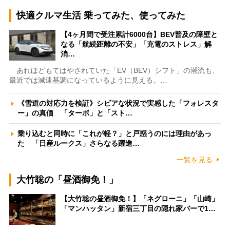
快適クルマ生活 乗ってみた、使ってみた
【4ヶ月間で受注累計6000台】BEV普及の障壁と
なる「航続距離の不安」「充電のストレス」解
消…
あれほどもてはやされていた「EV（BEV）シフト」の潮流も、
最近では減速基調になっているように見える。…
《雪道の対応力を検証》シビアな状況で実感した「フォレスタ
ー」の真価 「ターボ」と「スト…
乗り込むと同時に「これが軽？」と戸惑うのには理由があっ
た 「日産ルークス」さらなる躍進…
一覧を見る
大竹聡の「昼酒御免！」
【大竹聡の昼酒御免！】「ネグローニ」「山崎」
「マンハッタン」新宿三丁目の隠れ家バーで1…