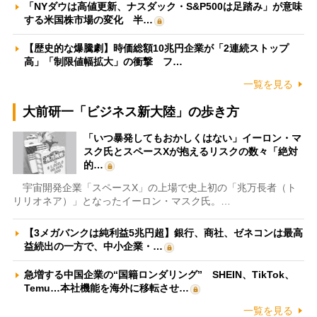
「NYダウは高値更新、ナスダック・S&P500は足踏み」が意味
する米国株市場の変化 半…
【歴史的な爆騰劇】時価総額10兆円企業が「2連続ストップ
高」「制限値幅拡大」の衝撃 フ…
一覧を見る
大前研一「ビジネス新大陸」の歩き方
「いつ暴発してもおかしくはない」イーロン・マ
スク氏とスペースXが抱えるリスクの数々「絶対
的…
宇宙開発企業「スペースX」の上場で史上初の「兆万長者（ト
リリオネア）」となったイーロン・マスク氏。…
【3メガバンクは純利益5兆円超】銀行、商社、ゼネコンは最高
益続出の一方で、中小企業・…
急増する中国企業の“国籍ロンダリング” SHEIN、TikTok、
Temu…本社機能を海外に移転させ…
一覧を見る