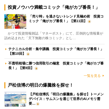
投資ノウハウ満載コミック「俺がカブ番長！」
「売り時」を逃さないトレンド見極め術 投資コ
ミック「俺がカブ番長！」【第11回】
かつて投資情報雑誌「マネーポスト」にて、圧倒的な情報量が
詰め込まれた「天下無敵の株コミック」とし…
テクニカル分析・集中講義 投資コミック「俺がカブ番長！」
【第10回】
不透明相場に勝つ信用取引の極意 投資コミック「俺がカブ番
長！」【第9回】
一覧を見る
戸松信博の明日の爆騰株を探せ！
【戸松信博氏「明日の爆騰株」を探せ】トーメン
デバイス：サムスンを通じて世界のAIメモリ需
要…