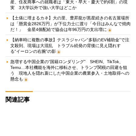
産、住友商事への就職者は「東大・早大・慶大で約6割」の現
実 3大学以外で強い大学はどこか
【土俵に埋まるカネ】大の里、豊昇龍が黒星続きの名古屋場所
は「懸賞金2826万円」が下位力士に渡り「今日はみんなで焼肉
だ！」 金星4個配給で協会は年96万円の支出増に
【納車時に複数の事故】テスラジャパン“多額のEV補助金”で注
文殺到、現場は大混乱 トラブル続発の背後に見え隠れす
る“イーロンの右腕”の影
急増する中国企業の“国籍ロンダリング” SHEIN、TikTok、
Temu…本社機能を海外に移転させ、トランプ関税の回避を狙
う 現地人を隠れ蓑にした中国企業の農業参入・土地取得への
懸念も
関連記事