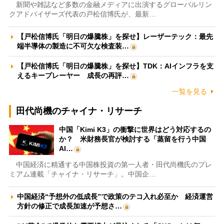
新聞や雑誌など多数の金融メディアに出演するグローバルリン
クアドバイザーズ代表の戸松信博氏が、最新…
【戸松信博氏「明日の爆騰株」を探せ】レーザーテック：最先
端半導体の製造に不可欠な検査装…
【戸松信博氏「明日の爆騰株」を探せ】TDK：AIインフラを支
えるキープレーヤー 成長の再評…
一覧を見る
田代尚機のチャイナ・リサーチ
中国「Kimi K3」の衝撃に世界はどう対応するの
か？ 米財務長官が検討する「蒸留を行う中国
AI…
中国経済に精通する中国株投資の第一人者・田代尚機氏のプレ
ミアム連載「チャイナ・リサーチ」。中国企…
中国経済“予想外の低成長”で政策のテコ入れ必至か 経済運営
方針の修正で成長加速が予想さ…