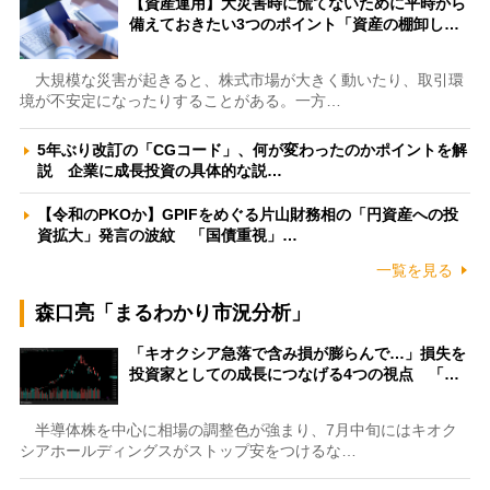
【資産運用】大災害時に慌てないために平時から
備えておきたい3つのポイント「資産の棚卸し…
大規模な災害が起きると、株式市場が大きく動いたり、取引環
境が不安定になったりすることがある。一方…
5年ぶり改訂の「CGコード」、何が変わったのかポイントを解
説 企業に成長投資の具体的な説…
【令和のPKOか】GPIFをめぐる片山財務相の「円資産への投
資拡大」発言の波紋 「国債重視」…
一覧を見る
森口亮「まるわかり市況分析」
「キオクシア急落で含み損が膨らんで…」損失を
投資家としての成長につなげる4つの視点 「…
半導体株を中心に相場の調整色が強まり、7月中旬にはキオク
シアホールディングスがストップ安をつけるな…