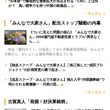
“AI革命”で爆発的な需要拡大が見込まれる「CXO」とは何
か？ 高い競争力を持つ中国の医薬品…
一覧を見る
「みんなで大家さん」配当ストップ騒動の内幕
《ついに見えた問題の核心》「みんなで大家さ
ん」2000億円超不動産投資トラブル“異常なく
ら…
本誌『週刊ポスト』が追及してきた不動産投資商品「みんなで
大家さん」がいよいよ最終局面を迎えている…
【独走スクープ・みんなで大家さん】二転三転した“成田プロ
ジェクト”の計画変更の裏で起き…
【追及スクープ・みんなで大家さん】独占入手“内部議事録”で
明かされる柳瀬健一・代表の思…
一覧を見る
古賀真人「発掘！好決算銘柄」