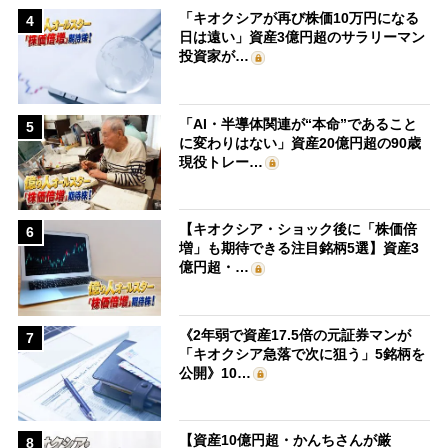
「キオクシアが再び株価10万円になる
4
日は遠い」資産3億円超のサラリーマン
投資家が…
「AI・半導体関連が“本命”であること
5
に変わりはない」資産20億円超の90歳
現役トレー…
【キオクシア・ショック後に「株価倍
6
増」も期待できる注目銘柄5選】資産3
億円超・…
《2年弱で資産17.5倍の元証券マンが
7
「キオクシア急落で次に狙う」5銘柄を
公開》10…
【資産10億円超・かんちさんが厳
8