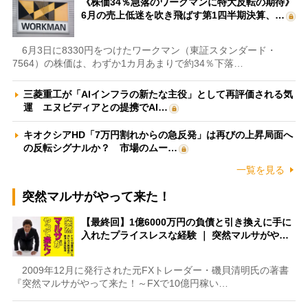
《株価34％急落のワークマンに特大反転の期待》
6月の売上低迷を吹き飛ばす第1四半期決算、…
6月3日に8330円をつけたワークマン（東証スタンダード・
7564）の株価は、わずか1カ月あまりで約34％下落…
三菱重工が「AIインフラの新たな主役」として再評価される気
運 エヌビディアとの提携でAI…
キオクシアHD「7万円割れからの急反発」は再びの上昇局面へ
の反転シグナルか？ 市場のムー…
一覧を見る
突然マルサがやって来た！
【最終回】1億6000万円の負債と引き換えに手に
入れたプライスレスな経験 ｜ 突然マルサがや…
2009年12月に発行された元FXトレーダー・磯貝清明氏の著書
『突然マルサがやって来た！～FXで10億円稼い…