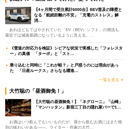
【4ヶ月間で受注累計6000台】BEV普及の障壁と
なる「航続距離の不安」「充電のストレス」解
消…
あれほどもてはやされていた「EV（BEV）シフト」の潮流も、
最近では減速基調になっているように見える。…
《雪道の対応力を検証》シビアな状況で実感した「フォレスタ
ー」の真価 「ターボ」と「スト…
乗り込むと同時に「これが軽？」と戸惑うのには理由があっ
た 「日産ルークス」さらなる躍進…
一覧を見る
大竹聡の「昼酒御免！」
【大竹聡の昼酒御免！】「ネグローニ」「山崎」
「マンハッタン」新宿三丁目の隠れ家バーで1…
お酒はいつ飲んでもいいものだが、昼から飲むお酒にはまた格
別の味わいがある――。ライター・作家の大竹…