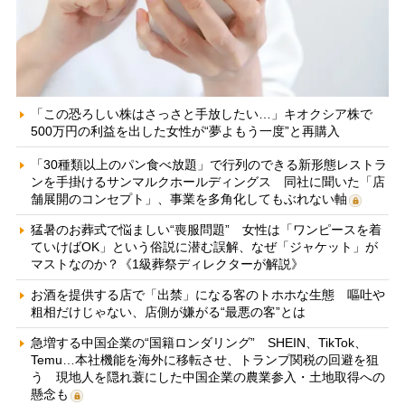
「この恐ろしい株はさっさと手放したい…」キオクシア株で
500万円の利益を出した女性が“夢よもう一度”と再購入
「30種類以上のパン食べ放題」で行列のできる新形態レストラ
ンを手掛けるサンマルクホールディングス 同社に聞いた「店
舗展開のコンセプト」、事業を多角化してもぶれない軸
猛暑のお葬式で悩ましい“喪服問題” 女性は「ワンピースを着
ていけばOK」という俗説に潜む誤解、なぜ「ジャケット」が
マストなのか？《1級葬祭ディレクターが解説》
お酒を提供する店で「出禁」になる客のトホホな生態 嘔吐や
粗相だけじゃない、店側が嫌がる“最悪の客”とは
急増する中国企業の“国籍ロンダリング” SHEIN、TikTok、
Temu…本社機能を海外に移転させ、トランプ関税の回避を狙
う 現地人を隠れ蓑にした中国企業の農業参入・土地取得への
懸念も