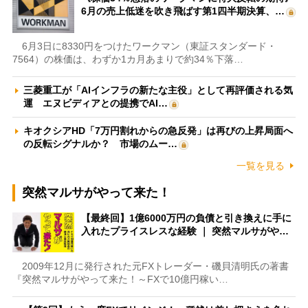
6月の売上低迷を吹き飛ばす第1四半期決算、…
6月3日に8330円をつけたワークマン（東証スタンダード・
7564）の株価は、わずか1カ月あまりで約34％下落…
三菱重工が「AIインフラの新たな主役」として再評価される気
運 エヌビディアとの提携でAI…
キオクシアHD「7万円割れからの急反発」は再びの上昇局面へ
の反転シグナルか？ 市場のムー…
一覧を見る
突然マルサがやって来た！
【最終回】1億6000万円の負債と引き換えに手に
入れたプライスレスな経験 ｜ 突然マルサがや…
2009年12月に発行された元FXトレーダー・磯貝清明氏の著書
『突然マルサがやって来た！～FXで10億円稼い…