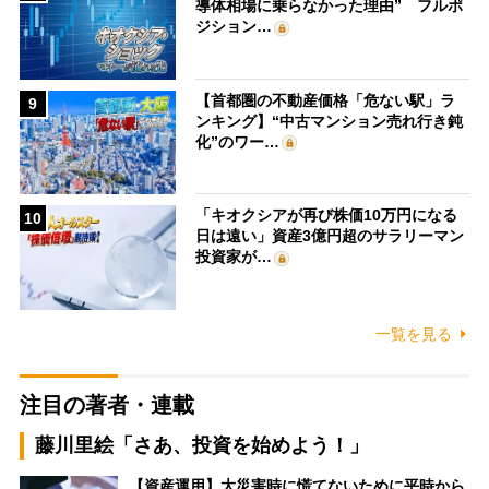
導体相場に乗らなかった理由” フルポ
ジション…
【首都圏の不動産価格「危ない駅」ラ
9
ンキング】“中古マンション売れ行き鈍
化”のワー…
「キオクシアが再び株価10万円になる
10
日は遠い」資産3億円超のサラリーマン
投資家が…
一覧を見る
注目の著者・連載
藤川里絵「さあ、投資を始めよう！」
【資産運用】大災害時に慌てないために平時から