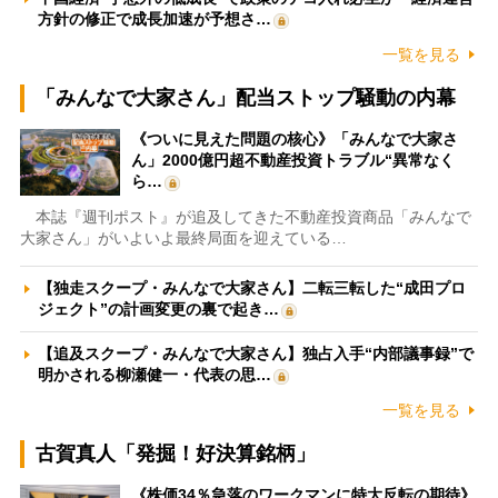
方針の修正で成長加速が予想さ…
一覧を見る
「みんなで大家さん」配当ストップ騒動の内幕
《ついに見えた問題の核心》「みんなで大家さ
ん」2000億円超不動産投資トラブル“異常なく
ら…
本誌『週刊ポスト』が追及してきた不動産投資商品「みんなで
大家さん」がいよいよ最終局面を迎えている…
【独走スクープ・みんなで大家さん】二転三転した“成田プロ
ジェクト”の計画変更の裏で起き…
【追及スクープ・みんなで大家さん】独占入手“内部議事録”で
明かされる柳瀬健一・代表の思…
一覧を見る
古賀真人「発掘！好決算銘柄」
《株価34％急落のワークマンに特大反転の期待》