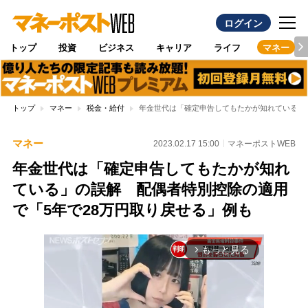
ログイン
トップ
投資
ビジネス
キャリア
ライフ
マネー
トップ
マネー
税金・給付
年金世代は「確定申告してもたかが知れている」
マネー
2023.02.17 15:00
マネーポストWEB
年金世代は「確定申告してもたかが知れ
ている」の誤解 配偶者特別控除の適用
で「5年で28万円取り戻せる」例も
もっと見る
arrow_forward_ios