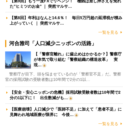
【第9回】もう一度FXでリベンジ！ 種銭は差し押さえを免れ
た”ヒミツのお金” ｜ 突然マルサ…
【第8回】年利はなんと14.6％！ 毎日5万円超の延滞税が積み
上がっていく ｜ 突然マルサ…
一覧を見る
河合雅司「人口減少ニッポンの活路」
【「警察官離れ」に歯止めはかかるか？】警察庁
が本気で取り組む「警察組織の構造改革」 実
現…
警察庁が目下、頭を悩ませているのが「警察官不足」だ。警察
官の採用試験の受験者数は10年間で2分の1以…
【安全・安心ニッポンの危機】採用試験受験者数は10年間で2
分の1以下に！ 出生数減がも…
【医療崩壊】人口減少で「医師不足」に加えて「患者不足」に
見舞われ地域医療が限界に 今後…
一覧を見る