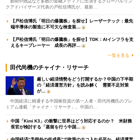
新聞や雑誌など多数の金融メディアに出演するグローバルリン
クアドバイザーズ代表の戸松信博氏が、最新…
【戸松信博氏「明日の爆騰株」を探せ】レーザーテック：最先
端半導体の製造に不可欠な検査装…
【戸松信博氏「明日の爆騰株」を探せ】TDK：AIインフラを支
えるキープレーヤー 成長の再評…
一覧を見る
田代尚機のチャイナ・リサーチ
厳しい経済情勢をどう打開するか？中国の下半期
の「経済運営方針」を読み解く 需要不足対策
が…
中国経済に精通する中国株投資の第一人者・田代尚機氏のプレ
ミアム連載「チャイナ・リサーチ」。中国の…
中国「Kimi K3」の衝撃に世界はどう対応するのか？ 米財務
長官が検討する「蒸留を行う中国…
中国経済“予想外の低成長”で政策のテコ入れ必至か 経済運営