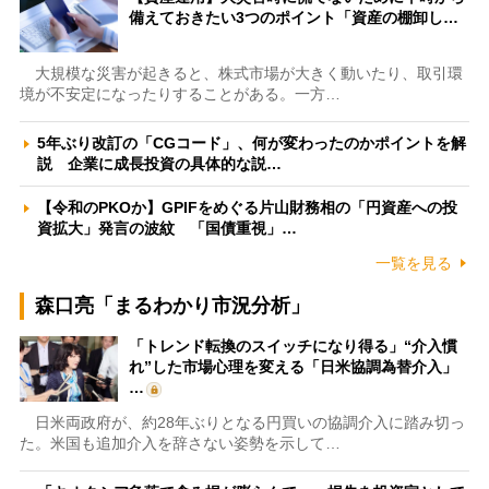
備えておきたい3つのポイント「資産の棚卸し…
大規模な災害が起きると、株式市場が大きく動いたり、取引環
境が不安定になったりすることがある。一方…
5年ぶり改訂の「CGコード」、何が変わったのかポイントを解
説 企業に成長投資の具体的な説…
【令和のPKOか】GPIFをめぐる片山財務相の「円資産への投
資拡大」発言の波紋 「国債重視」…
一覧を見る
森口亮「まるわかり市況分析」
「トレンド転換のスイッチになり得る」“介入慣
れ”した市場心理を変える「日米協調為替介入」
…
日米両政府が、約28年ぶりとなる円買いの協調介入に踏み切っ
た。米国も追加介入を辞さない姿勢を示して…