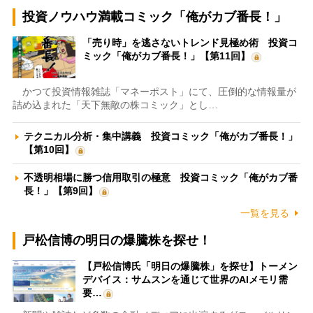
投資ノウハウ満載コミック「俺がカブ番長！」
「売り時」を逃さないトレンド見極め術 投資コ
ミック「俺がカブ番長！」【第11回】
かつて投資情報雑誌「マネーポスト」にて、圧倒的な情報量が
詰め込まれた「天下無敵の株コミック」とし…
テクニカル分析・集中講義 投資コミック「俺がカブ番長！」
【第10回】
不透明相場に勝つ信用取引の極意 投資コミック「俺がカブ番
長！」【第9回】
一覧を見る
戸松信博の明日の爆騰株を探せ！
【戸松信博氏「明日の爆騰株」を探せ】トーメン
デバイス：サムスンを通じて世界のAIメモリ需
要…