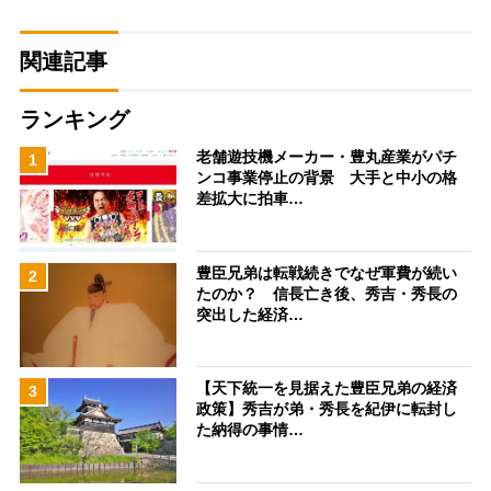
関連記事
ランキング
老舗遊技機メーカー・豊丸産業がパチ
1
ンコ事業停止の背景 大手と中小の格
差拡大に拍車…
豊臣兄弟は転戦続きでなぜ軍費が続い
2
たのか？ 信長亡き後、秀吉・秀長の
突出した経済…
【天下統一を見据えた豊臣兄弟の経済
3
政策】秀吉が弟・秀長を紀伊に転封し
た納得の事情…