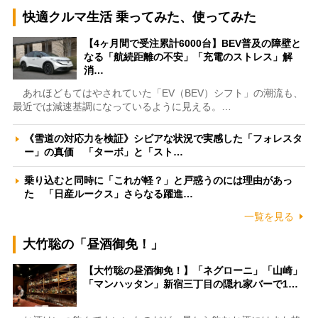
快適クルマ生活 乗ってみた、使ってみた
【4ヶ月間で受注累計6000台】BEV普及の障壁と
なる「航続距離の不安」「充電のストレス」解
消…
あれほどもてはやされていた「EV（BEV）シフト」の潮流も、
最近では減速基調になっているように見える。…
《雪道の対応力を検証》シビアな状況で実感した「フォレスタ
ー」の真価 「ターボ」と「スト…
乗り込むと同時に「これが軽？」と戸惑うのには理由があっ
た 「日産ルークス」さらなる躍進…
一覧を見る
大竹聡の「昼酒御免！」
【大竹聡の昼酒御免！】「ネグローニ」「山崎」
「マンハッタン」新宿三丁目の隠れ家バーで1…