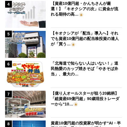
【資産10億円超・かんちさんが厳
4
選！】「キオクシアの次」に資金が流
れる期待の高…
【キオクシアが「配当」導入へ】それ
5
でも資産10億円超の配当株投資の達人
が「買う…
「北海道で知らない人はいない！」道
6
民熱愛のカップ焼きそば「やきそば弁
当」、最大の…
【億り人オールスターが狙う20銘柄】
7
「総資産69億円超」90歳現役トレーダ
ーから“10…
資産10億円超の投資家が明かす“AI・半
8