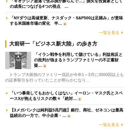
「キオクシア急落で含み損が膨らんで…」損失を投資家として
の成長につなげる4つの視点 …
「NYダウは高値更新、ナスダック・S&P500は足踏み」が意味
する米国株市場の変化 半…
一覧を見る
大前研一「ビジネス新大陸」の歩き方
「イラン戦争を利用して儲けている」利益相反と
の批判が強まるトランプファミリーの不正蓄財
疑…
トランプ大統領のファミリー信託が今年1～3月に3000回以上も
の証券取引を行っていたことが明らかになり…
「いつ暴発してもおかしくはない」イーロン・マスク氏とスペ
ースXが抱えるリスクの数々「絶対…
【3メガバンクは純利益5兆円超】銀行、商社、ゼネコンは最高
益続出の一方で、中小企業・…
一覧を見る