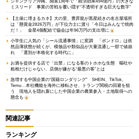
ジャングリア沖縄、開業1周年で「経済効果494億円」の大きな
ミスリード 事業の苦戦を覆い隠す“不透明すぎる巨大な数字”
【土俵に埋まるカネ】大の里、豊昇龍が黒星続きの名古屋場所
は「懸賞金2826万円」が下位力士に渡り「今日はみんなで焼肉
だ！」 金星4個配給で協会は年96万円の支出増に
小学生に人気の「シール流通事情」に変調 「ボンドロ」は依
然品薄状態が続くが、模倣品や類似品が大量流通し一部で値崩
れ 「選別が本格化する時代に」
お酒を提供する店で「出禁」になる客のトホホな生態 嘔吐や
粗相だけじゃない、店側が嫌がる“最悪の客”とは
急増する中国企業の“国籍ロンダリング” SHEIN、TikTok、
Temu…本社機能を海外に移転させ、トランプ関税の回避を狙
う 現地人を隠れ蓑にした中国企業の農業参入・土地取得への
懸念も
関連記事
ランキング