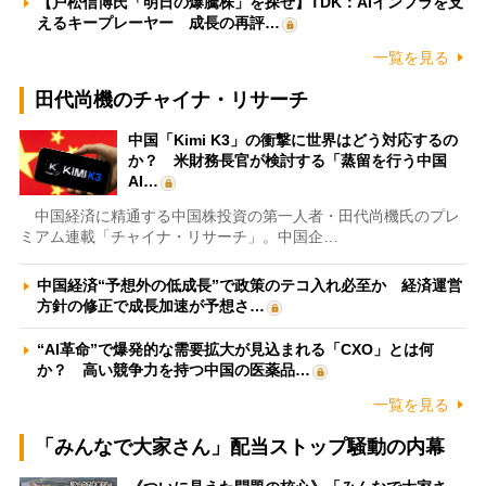
【戸松信博氏「明日の爆騰株」を探せ】TDK：AIインフラを支
えるキープレーヤー 成長の再評…
一覧を見る
田代尚機のチャイナ・リサーチ
中国「Kimi K3」の衝撃に世界はどう対応するの
か？ 米財務長官が検討する「蒸留を行う中国
AI…
中国経済に精通する中国株投資の第一人者・田代尚機氏のプレ
ミアム連載「チャイナ・リサーチ」。中国企…
中国経済“予想外の低成長”で政策のテコ入れ必至か 経済運営
方針の修正で成長加速が予想さ…
“AI革命”で爆発的な需要拡大が見込まれる「CXO」とは何
か？ 高い競争力を持つ中国の医薬品…
一覧を見る
「みんなで大家さん」配当ストップ騒動の内幕