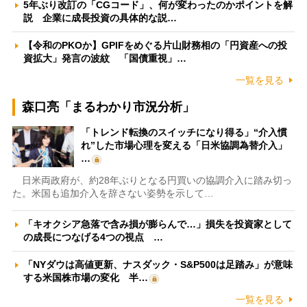
5年ぶり改訂の「CGコード」、何が変わったのかポイントを解
説 企業に成長投資の具体的な説…
【令和のPKOか】GPIFをめぐる片山財務相の「円資産への投
資拡大」発言の波紋 「国債重視」…
一覧を見る
森口亮「まるわかり市況分析」
「トレンド転換のスイッチになり得る」“介入慣
れ”した市場心理を変える「日米協調為替介入」
…
日米両政府が、約28年ぶりとなる円買いの協調介入に踏み切っ
た。米国も追加介入を辞さない姿勢を示して…
「キオクシア急落で含み損が膨らんで…」損失を投資家として
の成長につなげる4つの視点 …
「NYダウは高値更新、ナスダック・S&P500は足踏み」が意味
する米国株市場の変化 半…
一覧を見る