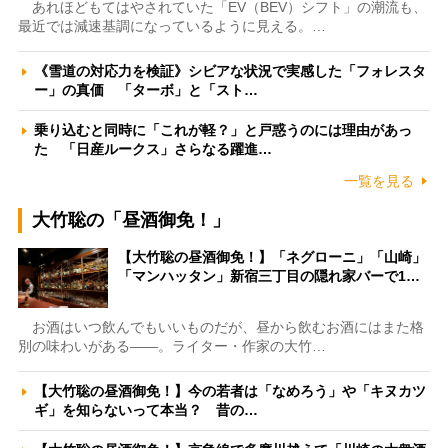
あれほどもてはやされていた「EV（BEV）シフト」の潮流も、
最近では減速基調になっているように見える。…
《雪道の対応力を検証》シビアな状況で実感した「フォレスタ
ー」の真価 「ターボ」と「スト…
乗り込むと同時に「これが軽？」と戸惑うのには理由があっ
た 「日産ルークス」さらなる躍進…
一覧を見る
大竹聡の「昼酒御免！」
【大竹聡の昼酒御免！】「ネグローニ」「山崎」
「マンハッタン」新宿三丁目の隠れ家バーで1…
お酒はいつ飲んでもいいものだが、昼から飲むお酒にはまた格
別の味わいがある――。ライター・作家の大竹…
【大竹聡の昼酒御免！】今の若者は「なめろう」や「キヌカツ
ギ」を知らないって本当？ 昔の…