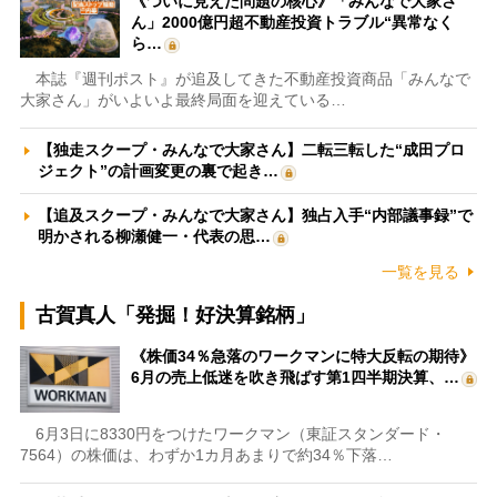
《ついに見えた問題の核心》「みんなで大家さ
ん」2000億円超不動産投資トラブル“異常なく
ら…
本誌『週刊ポスト』が追及してきた不動産投資商品「みんなで
大家さん」がいよいよ最終局面を迎えている…
【独走スクープ・みんなで大家さん】二転三転した“成田プロ
ジェクト”の計画変更の裏で起き…
【追及スクープ・みんなで大家さん】独占入手“内部議事録”で
明かされる柳瀬健一・代表の思…
一覧を見る
古賀真人「発掘！好決算銘柄」
《株価34％急落のワークマンに特大反転の期待》
6月の売上低迷を吹き飛ばす第1四半期決算、…
6月3日に8330円をつけたワークマン（東証スタンダード・
7564）の株価は、わずか1カ月あまりで約34％下落…