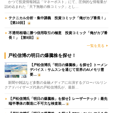
かつて投資情報雑誌「マネーポスト」にて、圧倒的な情報量が
詰め込まれた「天下無敵の株コミック」とし…
テクニカル分析・集中講義 投資コミック「俺がカブ番長！」
【第10回】
不透明相場に勝つ信用取引の極意 投資コミック「俺がカブ番
長！」【第9回】
一覧を見る
戸松信博の明日の爆騰株を探せ！
【戸松信博氏「明日の爆騰株」を探せ】トーメン
デバイス：サムスンを通じて世界のAIメモリ需
要…
新聞や雑誌など多数の金融メディアに出演するグローバルリン
クアドバイザーズ代表の戸松信博氏が、最新…
【戸松信博氏「明日の爆騰株」を探せ】レーザーテック：最先
端半導体の製造に不可欠な検査装…