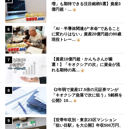
増」も期待できる注目銘柄5選】資産3
億円超・…
「AI・半導体関連が“本命”であること
6
に変わりはない」資産20億円超の90歳
現役トレー…
【資産10億円超・かんちさんが厳
7
選！】「キオクシアの次」に資金が流
れる期待の高…
《2年弱で資産17.5倍の元証券マンが
8
「キオクシア急落で次に狙う」5銘柄を
公開》10…
【世帯年収別・東京23区マンション
9
「狙い目駅」を大公開】年収500万円、