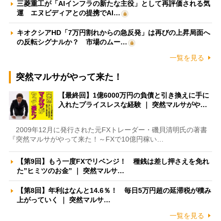
三菱重工が「AIインフラの新たな主役」として再評価される気
運 エヌビディアとの提携でAI…
キオクシアHD「7万円割れからの急反発」は再びの上昇局面へ
の反転シグナルか？ 市場のムー…
一覧を見る
突然マルサがやって来た！
【最終回】1億6000万円の負債と引き換えに手に
入れたプライスレスな経験 ｜ 突然マルサがや…
2009年12月に発行された元FXトレーダー・磯貝清明氏の著書
『突然マルサがやって来た！～FXで10億円稼い…
【第9回】もう一度FXでリベンジ！ 種銭は差し押さえを免れ
た”ヒミツのお金” ｜ 突然マルサ…
【第8回】年利はなんと14.6％！ 毎日5万円超の延滞税が積み
上がっていく ｜ 突然マルサ…
一覧を見る