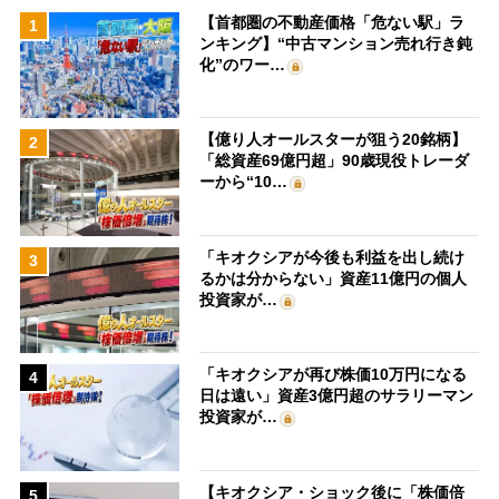
【首都圏の不動産価格「危ない駅」ラ
1
ンキング】“中古マンション売れ行き鈍
化”のワー…
【億り人オールスターが狙う20銘柄】
2
「総資産69億円超」90歳現役トレーダ
ーから“10…
「キオクシアが今後も利益を出し続け
3
るかは分からない」資産11億円の個人
投資家が…
「キオクシアが再び株価10万円になる
4
日は遠い」資産3億円超のサラリーマン
投資家が…
【キオクシア・ショック後に「株価倍
5