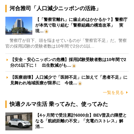
河合雅司「人口減少ニッポンの活路」
【「警察官離れ」に歯止めはかかるか？】警察庁
が本気で取り組む「警察組織の構造改革」 実
現…
警察庁が目下、頭を悩ませているのが「警察官不足」だ。警察
官の採用試験の受験者数は10年間で2分の1以…
【安全・安心ニッポンの危機】採用試験受験者数は10年間で2
分の1以下に！ 出生数減がも…
【医療崩壊】人口減少で「医師不足」に加えて「患者不足」に
見舞われ地域医療が限界に 今後…
一覧を見る
快適クルマ生活 乗ってみた、使ってみた
【4ヶ月間で受注累計6000台】BEV普及の障壁と
なる「航続距離の不安」「充電のストレス」解
消…