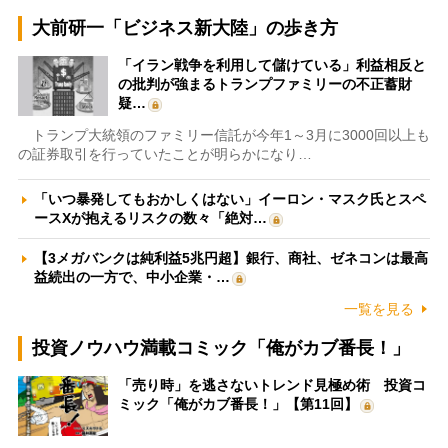
大前研一「ビジネス新大陸」の歩き方
「イラン戦争を利用して儲けている」利益相反と
の批判が強まるトランプファミリーの不正蓄財
疑…
トランプ大統領のファミリー信託が今年1～3月に3000回以上も
の証券取引を行っていたことが明らかになり…
「いつ暴発してもおかしくはない」イーロン・マスク氏とスペ
ースXが抱えるリスクの数々「絶対…
【3メガバンクは純利益5兆円超】銀行、商社、ゼネコンは最高
益続出の一方で、中小企業・…
一覧を見る
投資ノウハウ満載コミック「俺がカブ番長！」
「売り時」を逃さないトレンド見極め術 投資コ
ミック「俺がカブ番長！」【第11回】