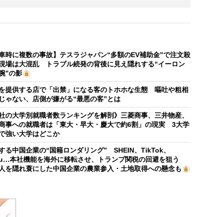
車時に複数の事故】テスラジャパン“多額のEV補助金”で注文殺
現場は大混乱 トラブル続発の背後に見え隠れする“イーロン
腕”の影
を提供する店で「出禁」になる客のトホホな生態 嘔吐や粗相
じゃない、店側が嫌がる“最悪の客”とは
社の大学別就職者数ランキングを解剖》三菱商事、三井物産、
商事への就職者は「東大・早大・慶大で約6割」の現実 3大学
で強い大学はどこか
する中国企業の“国籍ロンダリング” SHEIN、TikTok、
mu…本社機能を海外に移転させ、トランプ関税の回避を狙う
人を隠れ蓑にした中国企業の農業参入・土地取得への懸念も