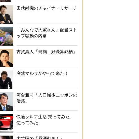
田代尚機のチャイナ・リサーチ
「みんなで大家さん」配当スト
ップ騒動の内幕
古賀真人「発掘！好決算銘柄」
突然マルサがやって来た！
河合雅司「人口減少ニッポンの
活路」
快適クルマ生活 乗ってみた、
使ってみた
大竹聡の「昼酒御免！」