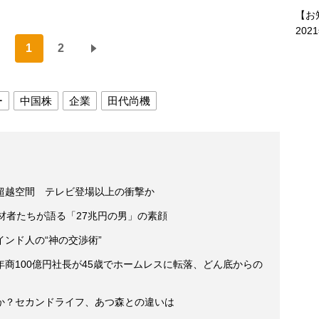
【お
202
1
2
ー
中国株
企業
田代尚機
超越空間 テレビ登場以上の衝撃か
材者たちが語る「27兆円の男」の素顔
ンド人の“神の交渉術”
商100億円社長が45歳でホームレスに転落、どん底からの
か？セカンドライフ、あつ森との違いは