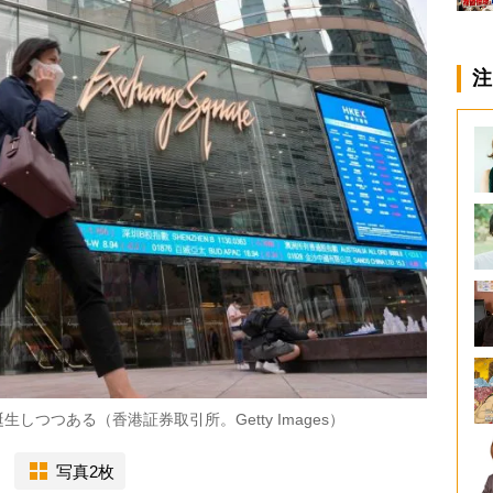
注
つつある（香港証券取引所。Getty Images）
写真2枚