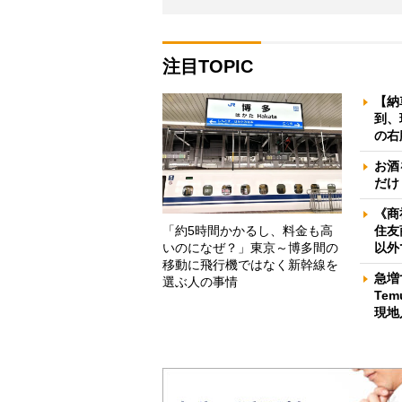
注目TOPIC
【納
到、
の右
お酒
だけ
《商
「約5時間かかるし、料金も高
住友
いのになぜ？」東京～博多間の
以外
移動に飛行機ではなく新幹線を
急増
選ぶ人の事情
Te
現地