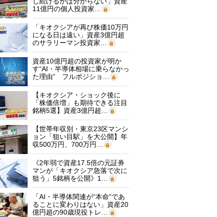
し続けるかは分からない」資産
11億円の個人投資家…
「キオクシアが再び株価10万円
になる日は遠い」資産3億円超
のサラリーマン投資家…
資産10億円超の投資家が明か
す“AI・半導体相場に乗らなかっ
た理由” フルポジショ…
【キオクシア・ショック後に
「株価倍増」も期待できる注目
銘柄5選】資産3億円超…
【世帯年収別・東京23区マンシ
ョン「狙い目駅」を大公開】年
収500万円、700万円…
《2年弱で資産17.5倍の元証券
マンが「キオクシア急落で次に
狙う」5銘柄を公開》1…
「AI・半導体関連が“本命”であ
ることに変わりはない」資産20
億円超の90歳現役トレ…