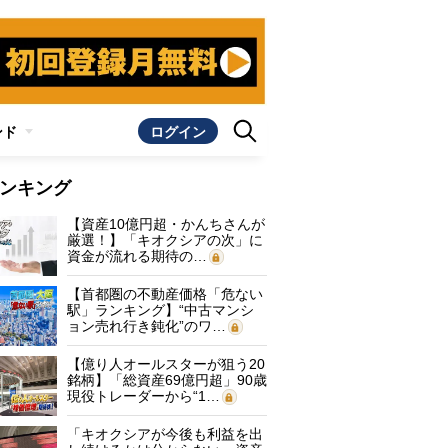
ンド
ログイン
ンキング
【資産10億円超・かんちさんが
厳選！】「キオクシアの次」に
資金が流れる期待の…
【首都圏の不動産価格「危ない
駅」ランキング】“中古マンシ
ョン売れ行き鈍化”のワ…
【億り人オールスターが狙う20
銘柄】「総資産69億円超」90歳
現役トレーダーから“1…
「キオクシアが今後も利益を出