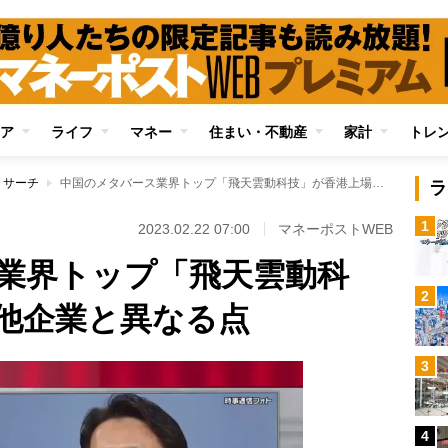
ア
ライフ
マネー
住まい・不動産
家計
トレ
リサーチ
中国のメタバース業界トップ「飛天雲動科技」が香港上場の他企業と異なる点
ラ
1
2023.02.22 07:00
マネーポストWEB
業界トップ「飛天雲動科
2
他企業と異なる点
3
4