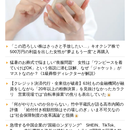
「この恐ろしい株はさっさと手放したい…」キオクシア株で
500万円の利益を出した女性が“夢よもう一度”と再購入
猛暑のお葬式で悩ましい“喪服問題” 女性は「ワンピースを着
ていけばOK」という俗説に潜む誤解、なぜ「ジャケット」が
マストなのか？《1級葬祭ディレクターが解説》
【クレジット決済代行・全東信が破産】63社もの金融機関が融
資をしながら「20年以上の粉飾決算」を見抜けなかったカラク
リ 営業現場では“自転車操業”の焦りも表出していた
「何がやりたいのか分からない」竹中平蔵氏が語る高市内閣の
評価 「給付付き税額控除はその場しのぎ」いま不可欠なの
は“社会保障制度の改革議論”と指摘
急増する中国企業の“国籍ロンダリング” SHEIN、TikTok、