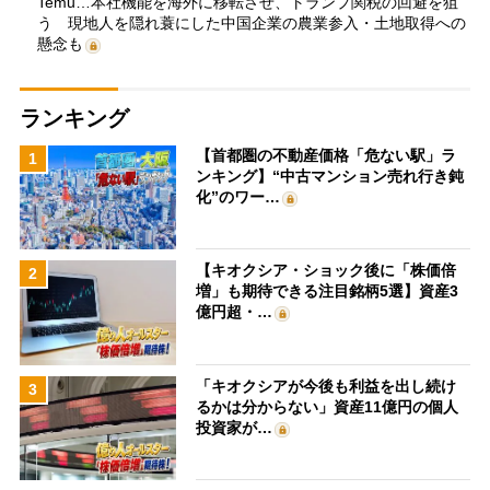
Temu…本社機能を海外に移転させ、トランプ関税の回避を狙
う 現地人を隠れ蓑にした中国企業の農業参入・土地取得への
懸念も
ランキング
【首都圏の不動産価格「危ない駅」ラ
1
ンキング】“中古マンション売れ行き鈍
化”のワー…
【キオクシア・ショック後に「株価倍
2
増」も期待できる注目銘柄5選】資産3
億円超・…
「キオクシアが今後も利益を出し続け
3
るかは分からない」資産11億円の個人
投資家が…