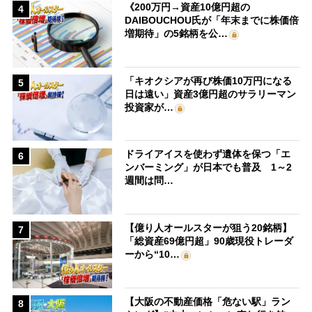
《200万円→資産10億円超の
4
DAIBOUCHOU氏が「年末までに株価倍
増期待」の5銘柄を公…
「キオクシアが再び株価10万円になる
5
日は遠い」資産3億円超のサラリーマン
投資家が…
ドライアイスを使わず遺体を保つ「エ
6
ンバーミング」が日本でも普及 1～2
週間は問…
【億り人オールスターが狙う20銘柄】
7
「総資産69億円超」90歳現役トレーダ
ーから“10…
【大阪の不動産価格「危ない駅」ラン
8