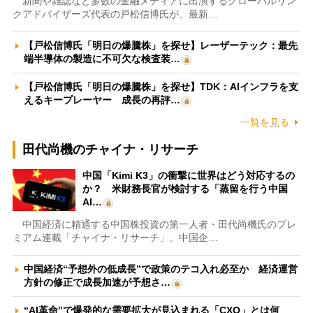
新聞や雑誌など多数の金融メディアに出演するグローバルリン
クアドバイザーズ代表の戸松信博氏が、最新…
【戸松信博氏「明日の爆騰株」を探せ】レーザーテック：最先
端半導体の製造に不可欠な検査装…
【戸松信博氏「明日の爆騰株」を探せ】TDK：AIインフラを支
えるキープレーヤー 成長の再評…
一覧を見る
田代尚機のチャイナ・リサーチ
中国「Kimi K3」の衝撃に世界はどう対応するの
か？ 米財務長官が検討する「蒸留を行う中国
AI…
中国経済に精通する中国株投資の第一人者・田代尚機氏のプレ
ミアム連載「チャイナ・リサーチ」。中国企…
中国経済“予想外の低成長”で政策のテコ入れ必至か 経済運営
方針の修正で成長加速が予想さ…
“AI革命”で爆発的な需要拡大が見込まれる「CXO」とは何