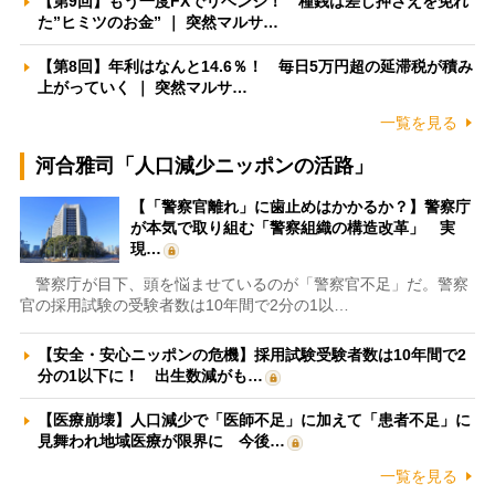
【第9回】もう一度FXでリベンジ！ 種銭は差し押さえを免れ
た”ヒミツのお金” ｜ 突然マルサ…
【第8回】年利はなんと14.6％！ 毎日5万円超の延滞税が積み
上がっていく ｜ 突然マルサ…
一覧を見る
河合雅司「人口減少ニッポンの活路」
【「警察官離れ」に歯止めはかかるか？】警察庁
が本気で取り組む「警察組織の構造改革」 実
現…
警察庁が目下、頭を悩ませているのが「警察官不足」だ。警察
官の採用試験の受験者数は10年間で2分の1以…
【安全・安心ニッポンの危機】採用試験受験者数は10年間で2
分の1以下に！ 出生数減がも…
【医療崩壊】人口減少で「医師不足」に加えて「患者不足」に
見舞われ地域医療が限界に 今後…
一覧を見る