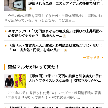
評価される気運 エヌビディアとの提携でAIデ…
今年の株式市場を牽引してきたAI・半導体関連株に、調整の動
きが広がっている。そうしたなか、再び注目…
キオクシアHD「7万円割れからの急反発」は再びの上昇局面へ
の反転シグナルか？ 市場のムー…
《億り人・古賀真人氏が厳選》野村総合研究所だけじゃない！
「DX・省力化・円安」を追い風に…
一覧を見る
突然マルサがやって来た！
【最終回】1億6000万円の負債と引き換えに手に
入れたプライスレスな経験 ｜ 突然マルサがや…
2009年12月に発行された元FXトレーダー・磯貝清明氏の著書
『突然マルサがやって来た！～FXで10億円稼い…