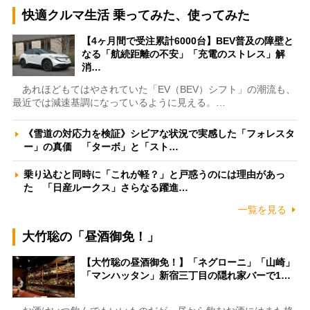
快適クルマ生活 乗ってみた、使ってみた
【4ヶ月間で受注累計6000台】BEV普及の障壁と
なる「航続距離の不安」「充電のストレス」解
消…
あれほどもてはやされていた「EV（BEV）シフト」の潮流も、
最近では減速基調になっているように見える。…
《雪道の対応力を検証》シビアな状況で実感した「フォレスタ
ー」の真価 「ターボ」と「スト…
乗り込むと同時に「これが軽？」と戸惑うのには理由があっ
た 「日産ルークス」さらなる躍進…
一覧を見る
大竹聡の「昼酒御免！」
【大竹聡の昼酒御免！】「ネグローニ」「山崎」
「マンハッタン」新宿三丁目の隠れ家バーで1…