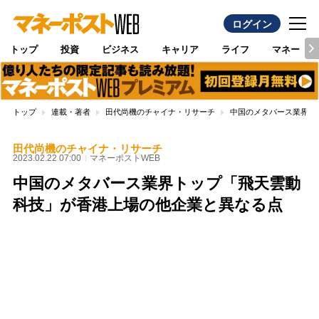
ログイン
トップ
投資
ビジネス
キャリア
ライフ
マネー
トップ
連載・著者
田代尚機のチャイナ・リサーチ
中国のメタバース業界ト
田代尚機のチャイナ・リサーチ
2023.02.22 07:00
マネーポストWEB
中国のメタバース業界トップ「飛天雲動
科技」が香港上場の他企業と異なる点
Loaded
:
100.00%
/
Unmute