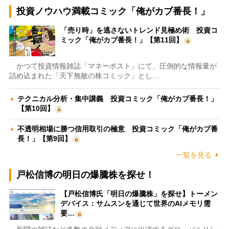
投資ノウハウ満載コミック「俺がカブ番長！」
「売り時」を逃さないトレンド見極め術 投資コ
ミック「俺がカブ番長！」【第11回】
かつて投資情報雑誌「マネーポスト」にて、圧倒的な情報量が
詰め込まれた「天下無敵の株コミック」とし…
テクニカル分析・集中講義 投資コミック「俺がカブ番長！」
【第10回】
不透明相場に勝つ信用取引の極意 投資コミック「俺がカブ番
長！」【第9回】
一覧を見る
戸松信博の明日の爆騰株を探せ！
【戸松信博氏「明日の爆騰株」を探せ】トーメン
デバイス：サムスンを通じて世界のAIメモリ需
要…