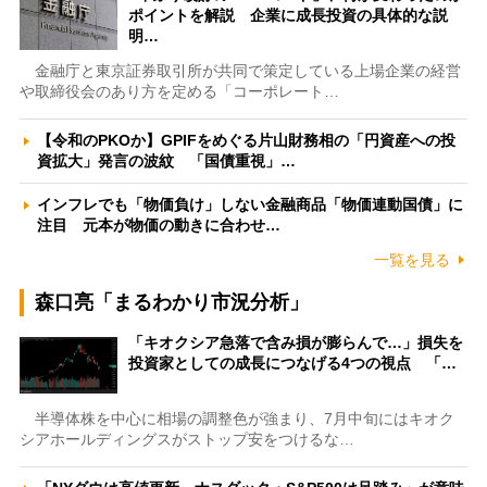
ポイントを解説 企業に成長投資の具体的な説
明…
金融庁と東京証券取引所が共同で策定している上場企業の経営
や取締役会のあり方を定める「コーポレート…
【令和のPKOか】GPIFをめぐる片山財務相の「円資産への投
資拡大」発言の波紋 「国債重視」…
インフレでも「物価負け」しない金融商品「物価連動国債」に
注目 元本が物価の動きに合わせ…
一覧を見る
森口亮「まるわかり市況分析」
「キオクシア急落で含み損が膨らんで…」損失を
投資家としての成長につなげる4つの視点 「…
半導体株を中心に相場の調整色が強まり、7月中旬にはキオク
シアホールディングスがストップ安をつけるな…