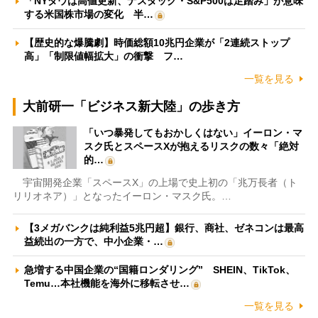
「NYダウは高値更新、ナスダック・S&P500は足踏み」が意味
する米国株市場の変化 半…
【歴史的な爆騰劇】時価総額10兆円企業が「2連続ストップ
高」「制限値幅拡大」の衝撃 フ…
一覧を見る
大前研一「ビジネス新大陸」の歩き方
「いつ暴発してもおかしくはない」イーロン・マ
スク氏とスペースXが抱えるリスクの数々「絶対
的…
宇宙開発企業「スペースX」の上場で史上初の「兆万長者（ト
リリオネア）」となったイーロン・マスク氏。…
【3メガバンクは純利益5兆円超】銀行、商社、ゼネコンは最高
益続出の一方で、中小企業・…
急増する中国企業の“国籍ロンダリング” SHEIN、TikTok、
Temu…本社機能を海外に移転させ…
一覧を見る