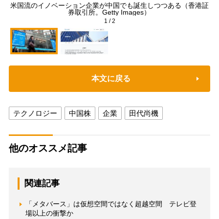
米国流のイノベーション企業が中国でも誕生しつつある（香港証
中
券取引所。Getty Images）
1
/
2
本文に戻る
テクノロジー
中国株
企業
田代尚機
他のオススメ記事
関連記事
「メタバース」は仮想空間ではなく超越空間 テレビ登
場以上の衝撃か