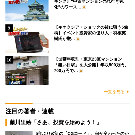
キング】“中古マンション売れ行き鈍
化”のワース…
【キオクシア・ショックの後に狙う5銘
9
柄】イベント投資家の億り人・羽根英
樹氏が厳…
【世帯年収別・東京23区マンション
10
「狙い目駅」を大公開】年収500万円、
700万円で…
一覧を見る
注目の著者・連載
藤川里絵「さあ、投資を始めよう！」
5年ぶり改訂の「CGコード」、何が変わったのか