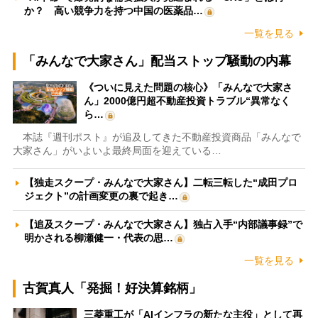
か？ 高い競争力を持つ中国の医薬品…
一覧を見る
「みんなで大家さん」配当ストップ騒動の内幕
《ついに見えた問題の核心》「みんなで大家さ
ん」2000億円超不動産投資トラブル“異常なく
ら…
本誌『週刊ポスト』が追及してきた不動産投資商品「みんなで
大家さん」がいよいよ最終局面を迎えている…
【独走スクープ・みんなで大家さん】二転三転した“成田プロ
ジェクト”の計画変更の裏で起き…
【追及スクープ・みんなで大家さん】独占入手“内部議事録”で
明かされる柳瀬健一・代表の思…
一覧を見る
古賀真人「発掘！好決算銘柄」
三菱重工が「AIインフラの新たな主役」として再