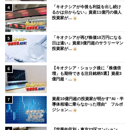
「キオクシアが今後も利益を出し続け
4
るかは分からない」資産11億円の個人
投資家が…
「キオクシアが再び株価10万円になる
5
日は遠い」資産3億円超のサラリーマン
投資家が…
【キオクシア・ショック後に「株価倍
6
増」も期待できる注目銘柄5選】資産3
億円超・…
資産10億円超の投資家が明かす“AI・半
7
導体相場に乗らなかった理由” フルポ
ジション…
【世帯年収別・東京23区マンション