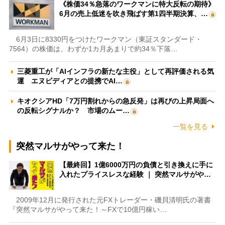
《株価34％急落のワークマンに特大反転の期待》
6月の売上低迷を吹き飛ばす第1四半期決算、…
6月3日に8330円をつけたワークマン（東証スタンダード・
7564）の株価は、わずか1カ月あまりで約34％下落…
三菱重工が「AIインフラの新たな主役」として再評価される気
運 エヌビディアとの提携でAI…
キオクシアHD「7万円割れからの急反発」は再びの上昇局面へ
の反転シグナルか？ 市場のムー…
一覧を見る
突然マルサがやって来た！
【最終回】1億6000万円の負債と引き換えに手に
入れたプライスレスな経験 ｜ 突然マルサがや…
2009年12月に発行された元FXトレーダー・磯貝清明氏の著書
『突然マルサがやって来た！～FXで10億円稼い…