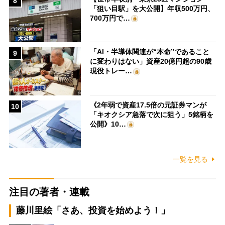
8
「狙い目駅」を大公開】年収500万円、
700万円で…
「AI・半導体関連が“本命”であること
9
に変わりはない」資産20億円超の90歳
現役トレー…
《2年弱で資産17.5倍の元証券マンが
10
「キオクシア急落で次に狙う」5銘柄を
公開》10…
一覧を見る
注目の著者・連載
藤川里絵「さあ、投資を始めよう！」