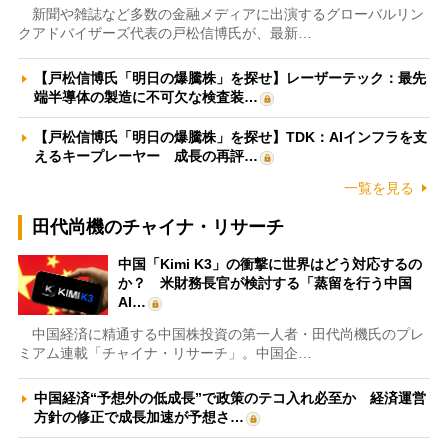
新聞や雑誌など多数の金融メディアに出演するグローバルリン
クアドバイザーズ代表の戸松信博氏が、最新…
【戸松信博氏「明日の爆騰株」を探せ】レーザーテック：最先
端半導体の製造に不可欠な検査装…
【戸松信博氏「明日の爆騰株」を探せ】TDK：AIインフラを支
えるキープレーヤー 成長の再評…
一覧を見る
田代尚機のチャイナ・リサーチ
中国「Kimi K3」の衝撃に世界はどう対応するの
か？ 米財務長官が検討する「蒸留を行う中国
AI…
中国経済に精通する中国株投資の第一人者・田代尚機氏のプレ
ミアム連載「チャイナ・リサーチ」。中国企…
中国経済“予想外の低成長”で政策のテコ入れ必至か 経済運営
方針の修正で成長加速が予想さ…