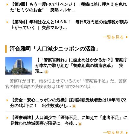
【第9回】もう一度FXでリベンジ！ 種銭は差し押さえを免れ
た”ヒミツのお金” ｜ 突然マルサ…
【第8回】年利はなんと14.6％！ 毎日5万円超の延滞税が積み
上がっていく ｜ 突然マルサ…
一覧を見る
河合雅司「人口減少ニッポンの活路」
【「警察官離れ」に歯止めはかかるか？】警察庁
が本気で取り組む「警察組織の構造改革」 実
現…
警察庁が目下、頭を悩ませているのが「警察官不足」だ。警察
官の採用試験の受験者数は10年間で2分の1以…
【安全・安心ニッポンの危機】採用試験受験者数は10年間で2
分の1以下に！ 出生数減がも…
【医療崩壊】人口減少で「医師不足」に加えて「患者不足」に
見舞われ地域医療が限界に 今後…
一覧を見る