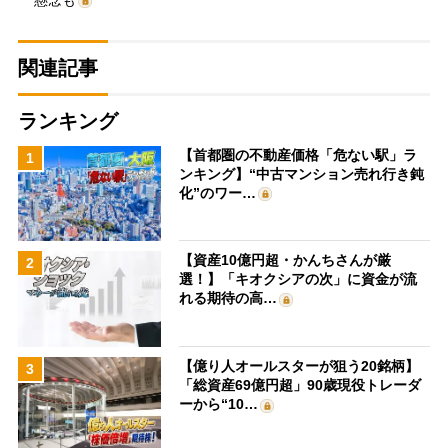
関連記事
ランキング
【首都圏の不動産価格「危ない駅」ラ
1
ンキング】“中古マンション売れ行き鈍
化”のワー…
【資産10億円超・かんちさんが厳
2
選！】「キオクシアの次」に資金が流
れる期待の高…
【億り人オールスターが狙う20銘柄】
3
「総資産69億円超」90歳現役トレーダ
ーから“10…