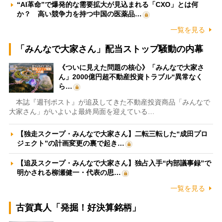
“AI革命”で爆発的な需要拡大が見込まれる「CXO」とは何
か？ 高い競争力を持つ中国の医薬品…
一覧を見る
「みんなで大家さん」配当ストップ騒動の内幕
《ついに見えた問題の核心》「みんなで大家さ
ん」2000億円超不動産投資トラブル“異常なく
ら…
本誌『週刊ポスト』が追及してきた不動産投資商品「みんなで
大家さん」がいよいよ最終局面を迎えている…
【独走スクープ・みんなで大家さん】二転三転した“成田プロ
ジェクト”の計画変更の裏で起き…
【追及スクープ・みんなで大家さん】独占入手“内部議事録”で
明かされる柳瀬健一・代表の思…
一覧を見る
古賀真人「発掘！好決算銘柄」