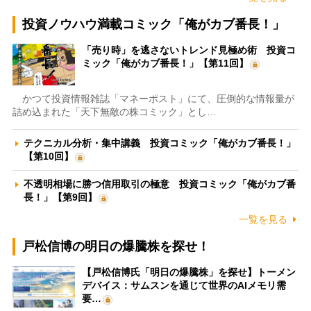
投資ノウハウ満載コミック「俺がカブ番長！」
「売り時」を逃さないトレンド見極め術 投資コ
ミック「俺がカブ番長！」【第11回】
かつて投資情報雑誌「マネーポスト」にて、圧倒的な情報量が
詰め込まれた「天下無敵の株コミック」とし…
テクニカル分析・集中講義 投資コミック「俺がカブ番長！」
【第10回】
不透明相場に勝つ信用取引の極意 投資コミック「俺がカブ番
長！」【第9回】
一覧を見る
戸松信博の明日の爆騰株を探せ！
【戸松信博氏「明日の爆騰株」を探せ】トーメン
デバイス：サムスンを通じて世界のAIメモリ需
要…