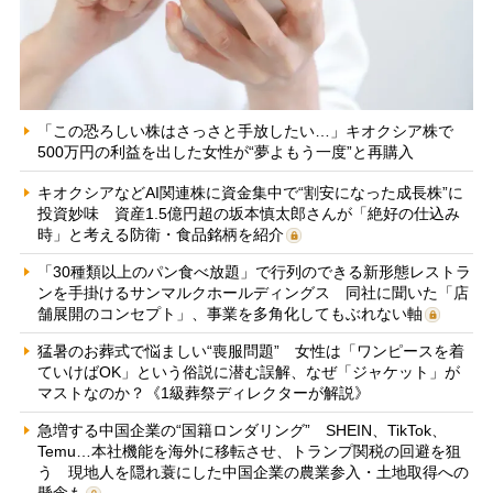
「この恐ろしい株はさっさと手放したい…」キオクシア株で
500万円の利益を出した女性が“夢よもう一度”と再購入
キオクシアなどAI関連株に資金集中で“割安になった成長株”に
投資妙味 資産1.5億円超の坂本慎太郎さんが「絶好の仕込み
時」と考える防衛・食品銘柄を紹介
「30種類以上のパン食べ放題」で行列のできる新形態レストラ
ンを手掛けるサンマルクホールディングス 同社に聞いた「店
舗展開のコンセプト」、事業を多角化してもぶれない軸
猛暑のお葬式で悩ましい“喪服問題” 女性は「ワンピースを着
ていけばOK」という俗説に潜む誤解、なぜ「ジャケット」が
マストなのか？《1級葬祭ディレクターが解説》
急増する中国企業の“国籍ロンダリング” SHEIN、TikTok、
Temu…本社機能を海外に移転させ、トランプ関税の回避を狙
う 現地人を隠れ蓑にした中国企業の農業参入・土地取得への
懸念も