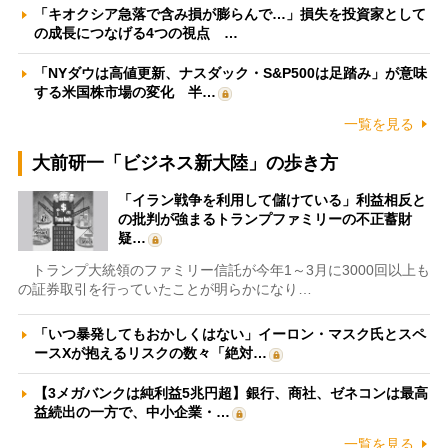
「キオクシア急落で含み損が膨らんで…」損失を投資家として
の成長につなげる4つの視点 …
「NYダウは高値更新、ナスダック・S&P500は足踏み」が意味
する米国株市場の変化 半…
一覧を見る
大前研一「ビジネス新大陸」の歩き方
「イラン戦争を利用して儲けている」利益相反と
の批判が強まるトランプファミリーの不正蓄財
疑…
トランプ大統領のファミリー信託が今年1～3月に3000回以上も
の証券取引を行っていたことが明らかになり…
「いつ暴発してもおかしくはない」イーロン・マスク氏とスペ
ースXが抱えるリスクの数々「絶対…
【3メガバンクは純利益5兆円超】銀行、商社、ゼネコンは最高
益続出の一方で、中小企業・…
一覧を見る