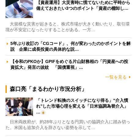
【資産運用】大災害時に慌てないために平時から
備えておきたい3つのポイント「資産の棚卸し…
大規模な災害が起きると、株式市場が大きく動いたり、取引環
境が不安定になったりすることがある。一方…
5年ぶり改訂の「CGコード」、何が変わったのかポイントを解
説 企業に成長投資の具体的な説…
【令和のPKOか】GPIFをめぐる片山財務相の「円資産への投
資拡大」発言の波紋 「国債重視」…
一覧を見る
森口亮「まるわかり市況分析」
「トレンド転換のスイッチになり得る」“介入慣
れ”した市場心理を変える「日米協調為替介入」
…
日米両政府が、約28年ぶりとなる円買いの協調介入に踏み切っ
た。米国も追加介入を辞さない姿勢を示して…