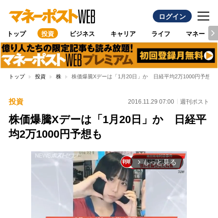
ログイン
トップ
投資
ビジネス
キャリア
ライフ
マネー
トップ
投資
株
株価爆騰Xデーは「1月20日」か 日経平均2万1000円予想も
投資
2016.11.29 07:00
週刊ポスト
株価爆騰Xデーは「1月20日」か 日経平
均2万1000円予想も
もっと見る
arrow_forward_ios