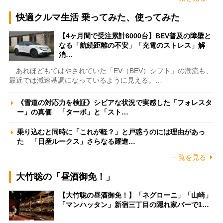
快適クルマ生活 乗ってみた、使ってみた
【4ヶ月間で受注累計6000台】BEV普及の障壁と
なる「航続距離の不安」「充電のストレス」解
消…
あれほどもてはやされていた「EV（BEV）シフト」の潮流も、
最近では減速基調になっているように見える。…
《雪道の対応力を検証》シビアな状況で実感した「フォレスタ
ー」の真価 「ターボ」と「スト…
乗り込むと同時に「これが軽？」と戸惑うのには理由があっ
た 「日産ルークス」さらなる躍進…
一覧を見る
大竹聡の「昼酒御免！」
【大竹聡の昼酒御免！】「ネグローニ」「山崎」
「マンハッタン」新宿三丁目の隠れ家バーで1…