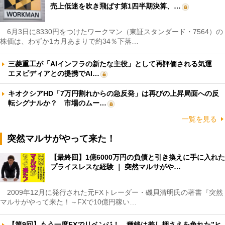
売上低迷を吹き飛ばす第1四半期決算、…
6月3日に8330円をつけたワークマン（東証スタンダード・7564）の
株価は、わずか1カ月あまりで約34％下落…
三菱重工が「AIインフラの新たな主役」として再評価される気運
エヌビディアとの提携でAI…
キオクシアHD「7万円割れからの急反発」は再びの上昇局面への反
転シグナルか？ 市場のムー…
一覧を見る
突然マルサがやって来た！
【最終回】1億6000万円の負債と引き換えに手に入れた
プライスレスな経験 ｜ 突然マルサがや…
2009年12月に発行された元FXトレーダー・磯貝清明氏の著書『突然
マルサがやって来た！～FXで10億円稼い…
【第9回】もう一度FXでリベンジ！ 種銭は差し押さえを免れた”ヒ