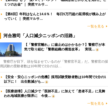
ミツのお金” ｜ 突然マルサ…
【第8回】年利はなんと14.6％！ 毎日5万円超の延滞税が積み上が
っていく ｜ 突然マルサ…
一覧を見る
河合雅司「人口減少ニッポンの活路」
【「警察官離れ」に歯止めはかかるか？】警察庁が本
気で取り組む「警察組織の構造改革」 実現…
警察庁が目下、頭を悩ませているのが「警察官不足」だ。警察官の採
用試験の受験者数は10年間で2分の1以…
【安全・安心ニッポンの危機】採用試験受験者数は10年間で2分の1
以下に！ 出生数減がも…
【医療崩壊】人口減少で「医師不足」に加えて「患者不足」に見舞
われ地域医療が限界に 今後…
一覧を見る