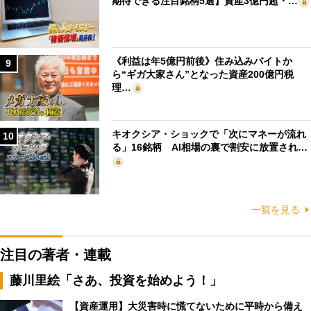
期待できる注目銘柄5選】資産3億円超・…
《利益は年5億円前後》住み込みバイトか
9
ら“ギガ大家さん”となった資産200億円税
理…
キオクシア・ショックで「次にマネーが流れ
10
る」16銘柄 AI相場の裏で割安に放置され…
一覧を見る
注目の著者・連載
藤川里絵「さあ、投資を始めよう！」
【資産運用】大災害時に慌てないために平時から備え