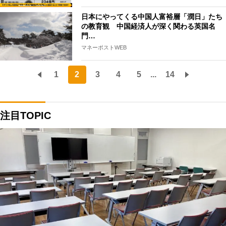
日本にやってくる中国人富裕層「潤日」たち
の教育観 中国経済人が深く関わる英国名
門…
マネーポストWEB
1
2
3
4
5
...
14
注目TOPIC