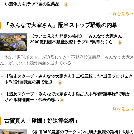
い競争力を持つ中国の医薬品…
一覧を見る
「みんなで大家さん」配当ストップ騒動の内幕
《ついに見えた問題の核心》「みんなで大家さん」
2000億円超不動産投資トラブル“異常なくら…
本誌『週刊ポスト』が追及してきた不動産投資商品「みんなで大家さ
ん」がいよいよ最終局面を迎えている…
【独走スクープ・みんなで大家さん】二転三転した“成田プロジェク
ト”の計画変更の裏で起き…
【追及スクープ・みんなで大家さん】独占入手“内部議事録”で明か
される柳瀬健一・代表の思…
一覧を見る
古賀真人「発掘！好決算銘柄」
《株価34％急落のワークマンに特大反転の期待》6月の