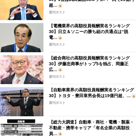
超…
週刊ポスト
【電機業界の高額役員報酬実名ランキング
30】日立＆ソニーの勝ち組の共通点は“脱
電…
週刊ポスト
【総合商社の高額役員報酬実名ランキング
30】伊藤忠商事がトップ5を独占、岡藤正
広…
週刊ポスト
【自動車業界の高額役員報酬実名ランキング
30】トヨタ・豊田章男会長は19億円超、…
週刊ポスト
【総力大調査】自動車・商社・電機・製薬・
不動産・携帯キャリア「有名企業の高額役
員…