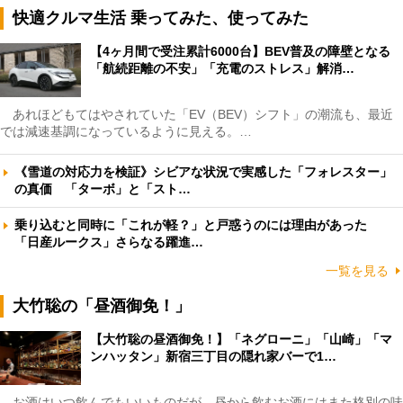
快適クルマ生活 乗ってみた、使ってみた
【4ヶ月間で受注累計6000台】BEV普及の障壁となる
「航続距離の不安」「充電のストレス」解消…
あれほどもてはやされていた「EV（BEV）シフト」の潮流も、最近
では減速基調になっているように見える。…
《雪道の対応力を検証》シビアな状況で実感した「フォレスター」
の真価 「ターボ」と「スト…
乗り込むと同時に「これが軽？」と戸惑うのには理由があった
「日産ルークス」さらなる躍進…
一覧を見る
大竹聡の「昼酒御免！」
【大竹聡の昼酒御免！】「ネグローニ」「山崎」「マ
ンハッタン」新宿三丁目の隠れ家バーで1…
お酒はいつ飲んでもいいものだが、昼から飲むお酒にはまた格別の味