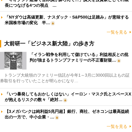
長につなげる4つの視点 …
「NYダウは高値更新、ナスダック・S&P500は足踏み」が意味する
米国株市場の変化 半…
一覧を見る
大前研一「ビジネス新大陸」の歩き方
「イラン戦争を利用して儲けている」利益相反との批
判が強まるトランプファミリーの不正蓄財疑…
トランプ大統領のファミリー信託が今年1～3月に3000回以上もの証
券取引を行っていたことが明らかになり…
「いつ暴発してもおかしくはない」イーロン・マスク氏とスペースX
が抱えるリスクの数々「絶対…
【3メガバンクは純利益5兆円超】銀行、商社、ゼネコンは最高益続
出の一方で、中小企業・…
一覧を見る