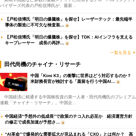
バイザーズ代表の戸松信博氏が、最新…
【戸松信博氏「明日の爆騰株」を探せ】レーザーテック：最先端半
導体の製造に不可欠な検査装…
【戸松信博氏「明日の爆騰株」を探せ】TDK：AIインフラを支える
キープレーヤー 成長の再評…
一覧を見る
田代尚機のチャイナ・リサーチ
中国「Kimi K3」の衝撃に世界はどう対応するのか？
米財務長官が検討する「蒸留を行う中国AI…
中国経済に精通する中国株投資の第一人者・田代尚機氏のプレミアム
連載「チャイナ・リサーチ」。中国企…
中国経済“予想外の低成長”で政策のテコ入れ必至か 経済運営方針
の修正で成長加速が予想さ…
“AI革命”で爆発的な需要拡大が見込まれる「CXO」とは何か？ 高