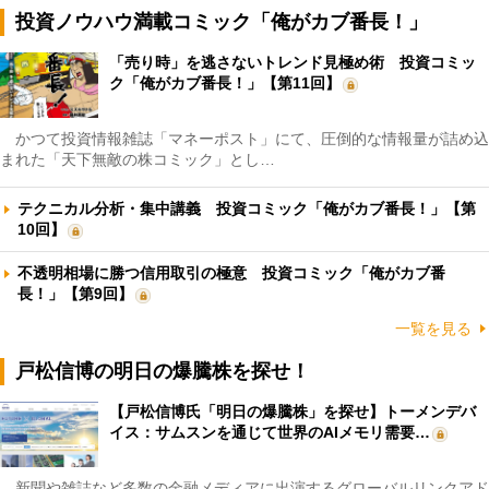
投資ノウハウ満載コミック「俺がカブ番長！」
「売り時」を逃さないトレンド見極め術 投資コミッ
ク「俺がカブ番長！」【第11回】
かつて投資情報雑誌「マネーポスト」にて、圧倒的な情報量が詰め込
まれた「天下無敵の株コミック」とし…
テクニカル分析・集中講義 投資コミック「俺がカブ番長！」【第
10回】
不透明相場に勝つ信用取引の極意 投資コミック「俺がカブ番
長！」【第9回】
一覧を見る
戸松信博の明日の爆騰株を探せ！
【戸松信博氏「明日の爆騰株」を探せ】トーメンデバ
イス：サムスンを通じて世界のAIメモリ需要…
新聞や雑誌など多数の金融メディアに出演するグローバルリンクアド