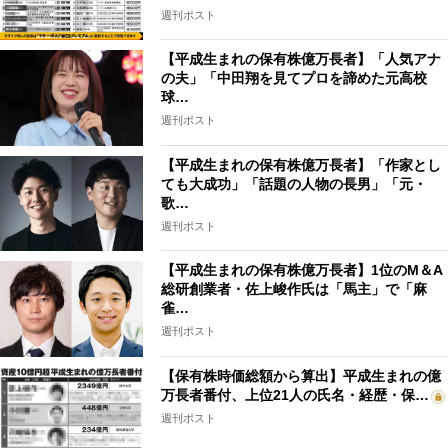
週刊ポスト
【平成生まれの保有株億万長者】「人気アナ
の夫」「中田翔を見てプロを諦めた元高校
球…
週刊ポスト
【平成生まれの保有株億万長者】「作家とし
ても大成功」「話題の人物の長男」「元・
歌…
週刊ポスト
【平成生まれの保有株億万長者】1位のM＆A
総研創業者・佐上峻作氏は「馬主」で「麻
雀…
週刊ポスト
【保有株時価総額から算出】平成生まれの億
万長者番付、上位21人の氏名・経歴・保…
週刊ポスト