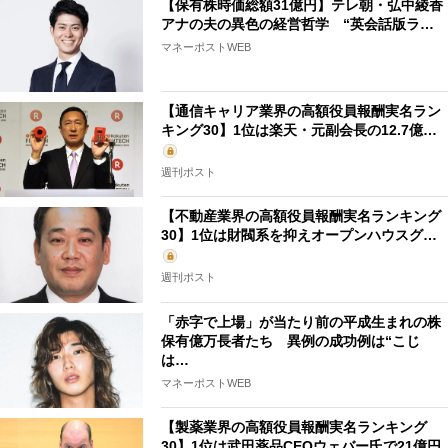
【保有株時価総額31億円】テレ朝・弘中綾香
アナの夫の異色の経営哲学 “英会話版ラ…
マネーポストWEB
【通信キャリア業界の高額役員報酬実名ラン
キング30】1位は楽天・元副会長の12.7億…
週刊ポスト
【不動産業界の高額役員報酬実名ランキング
30】1位は財閥系を抑えオープンハウスグ…
週刊ポスト
「赤字で上場」が当たり前の平成生まれの株
保有億万長者たち 異例の成功例は“こじ
は…
マネーポストWEB
【製薬業界の高額役員報酬実名ランキング
30】1位は武田薬品CEOウェバー氏で21億円