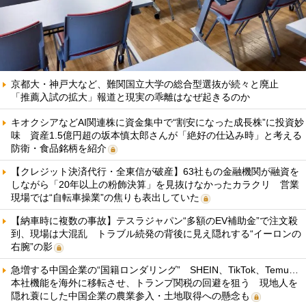
京都大・神戸大など、難関国立大学の総合型選抜が続々と廃止
「推薦入試の拡大」報道と現実の乖離はなぜ起きるのか
キオクシアなどAI関連株に資金集中で“割安になった成長株”に投資妙
味 資産1.5億円超の坂本慎太郎さんが「絶好の仕込み時」と考える
防衛・食品銘柄を紹介
【クレジット決済代行・全東信が破産】63社もの金融機関が融資を
しながら「20年以上の粉飾決算」を見抜けなかったカラクリ 営業
現場では“自転車操業”の焦りも表出していた
【納車時に複数の事故】テスラジャパン“多額のEV補助金”で注文殺
到、現場は大混乱 トラブル続発の背後に見え隠れする“イーロンの
右腕”の影
急増する中国企業の“国籍ロンダリング” SHEIN、TikTok、Temu…
本社機能を海外に移転させ、トランプ関税の回避を狙う 現地人を
隠れ蓑にした中国企業の農業参入・土地取得への懸念も