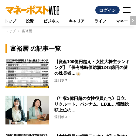
ログイン
トップ
投資
ビジネス
キャリア
ライフ
マネー
トップ
富裕層
富裕層 の記事一覧
【資産100億円超え・女性大株主ランキ
ング】「保有株時価総額1243億円の謎
の株長者…
週刊ポスト
《年収3億円超の女性役員たち》日立、
リクルート、バンナム、LIXIL…報酬総
額上位の…
週刊ポスト