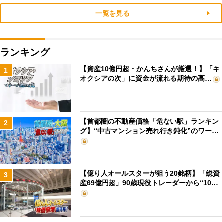
一覧を見る
ランキング
【資産10億円超・かんちさんが厳選！】「キ
1
オクシアの次」に資金が流れる期待の高…
【首都圏の不動産価格「危ない駅」ランキン
2
グ】“中古マンション売れ行き鈍化”のワー…
【億り人オールスターが狙う20銘柄】「総資
3
産69億円超」90歳現役トレーダーから“10…