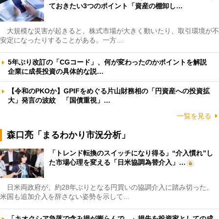
ておきたい3つのポイント「資産の棚卸し…
大規模な災害が起きると、株式市場が大きく動いたり、取引環境が不
安定になったりすることがある。一方…
5年ぶり改訂の「CGコード」、何が変わったのかポイントを解説
企業に成長投資の具体的な説…
【令和のPKOか】GPIFをめぐる片山財務相の「円資産への投資拡
大」発言の波紋 「国債重視」…
一覧を見る
森口亮「まるわかり市況分析」
「トレンド転換のスイッチになり得る」“介入慣れ”し
た市場心理を変える「日米協調為替介入」…
日米両政府が、約28年ぶりとなる円買いの協調介入に踏み切った。
米国も追加介入を辞さない姿勢を示して…
「キオクシア急落で含み損が膨らんで…」損失を投資家としての成