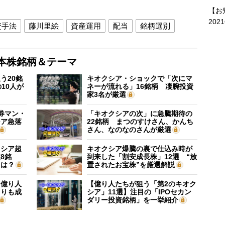
【お
202
資手法
藤川里絵
資産運用
配当
銘柄選別
本株銘柄＆テーマ
う20銘
キオクシア・ショックで「次にマ
10人が
ネーが流れる」16銘柄 凄腕投資
家3名が厳選
証券マン・
「キオクシアの次」に急騰期待の
シア急落
22銘柄 まつのすけさん、かんち
さん、なのなのさんが厳選
クシア超
キオクシア爆騰の裏で仕込み時が
8銘
到来した「割安成長株」12選 “放
”は？
置されたお宝株”を厳選解説
】億り人
【億り人たちが狙う「第2のキオク
よりも成
シア」11選】注目の「IPOセカン
ダリー投資銘柄」を一挙紹介