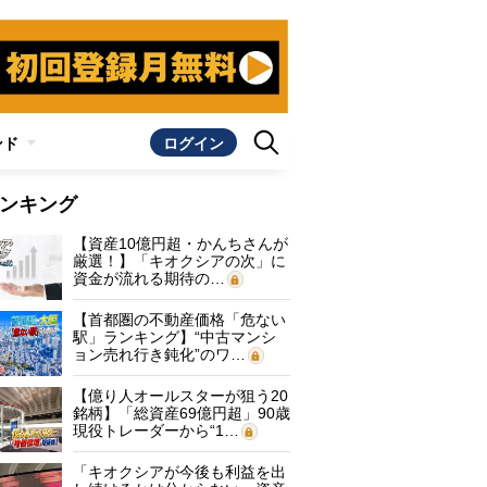
ンド
ログイン
ンキング
【資産10億円超・かんちさんが
厳選！】「キオクシアの次」に
資金が流れる期待の…
【首都圏の不動産価格「危ない
駅」ランキング】“中古マンシ
ョン売れ行き鈍化”のワ…
【億り人オールスターが狙う20
銘柄】「総資産69億円超」90歳
現役トレーダーから“1…
「キオクシアが今後も利益を出