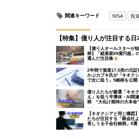
関連キーワード
NISA
投
【特集】億り人が注目する日
【億り人オールスターが狙
柄】「総資産69億円超」の
選んだ注目株
2年弱で資産17.5倍の元
かぶカブキ氏が「キオク
で次に狙う」5銘柄を公開
億り人たちが厳選「キオ
え」を狙う半導体・AI関連
柄 “大化け期待の大本命
【キオクシアと同じ構図
たちが注目する「親会社
長しうる子会社銘柄」9選