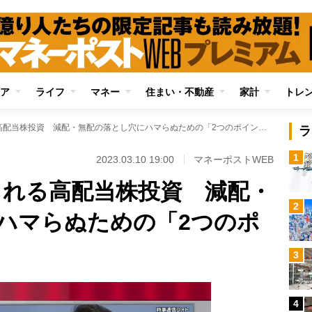
ア
ライフ
マネー
住まい・不動産
家計
トレ
新NISAでも注目される高配当株投資 減配・無配の落とし穴にハマらぬための「2つのポイント」
ラ
1
2023.03.10 19:00
マネーポストWEB
目される高配当株投資 減配・
2
ハマらぬための「2つのポ
3
4