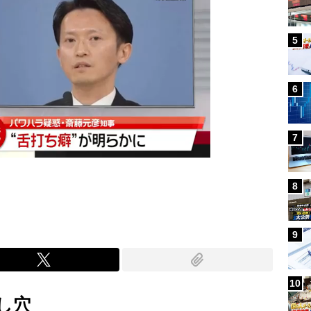
5
6
7
8
9
10
し穴