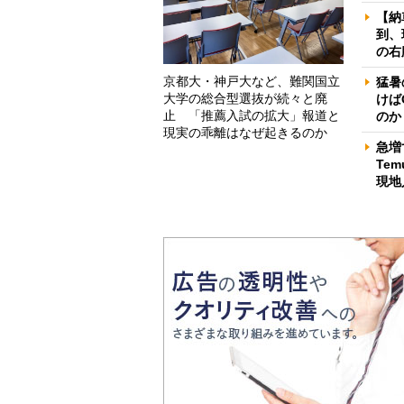
【納
到、
の右
京都大・神戸大など、難関国立
猛暑
大学の総合型選抜が続々と廃
けば
止 「推薦入試の拡大」報道と
のか
現実の乖離はなぜ起きるのか
急増
Te
現地