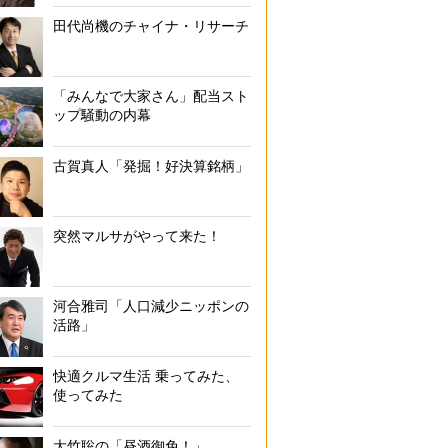
田代尚機のチャイナ・リサーチ
「みんなで大家さん」配当スト
ップ騒動の内幕
古賀真人「発掘！好決算銘柄」
突然マルサがやって来た！
河合雅司「人口減少ニッポンの
活路」
快適クルマ生活 乗ってみた、
使ってみた
大竹聡の「昼酒御免！」