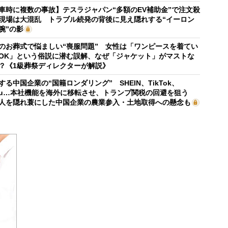
車時に複数の事故】テスラジャパン“多額のEV補助金”で注文殺
現場は大混乱 トラブル続発の背後に見え隠れする“イーロン
腕”の影
のお葬式で悩ましい“喪服問題” 女性は「ワンピースを着てい
OK」という俗説に潜む誤解、なぜ「ジャケット」がマストな
？《1級葬祭ディレクターが解説》
する中国企業の“国籍ロンダリング” SHEIN、TikTok、
mu…本社機能を海外に移転させ、トランプ関税の回避を狙う
人を隠れ蓑にした中国企業の農業参入・土地取得への懸念も