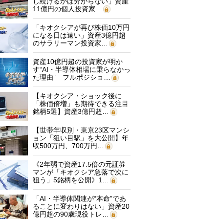
し続けるかは分からない」資産
11億円の個人投資家…
「キオクシアが再び株価10万円
になる日は遠い」資産3億円超
のサラリーマン投資家…
資産10億円超の投資家が明か
す“AI・半導体相場に乗らなかっ
た理由” フルポジショ…
【キオクシア・ショック後に
「株価倍増」も期待できる注目
銘柄5選】資産3億円超…
【世帯年収別・東京23区マンシ
ョン「狙い目駅」を大公開】年
収500万円、700万円…
《2年弱で資産17.5倍の元証券
マンが「キオクシア急落で次に
狙う」5銘柄を公開》1…
「AI・半導体関連が“本命”であ
ることに変わりはない」資産20
億円超の90歳現役トレ…