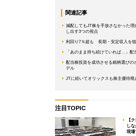
関連記事
減配してもJT株を手放さなかった
し出す3つの視点
利回り7％超も 長期・安定収入を
「あのまま持ち続けていれば…」配当
配当株投資を成功させる銘柄選びの
デル
JTに続いてオリックスも株主優待
注目TOPIC
【ク
しな
現場