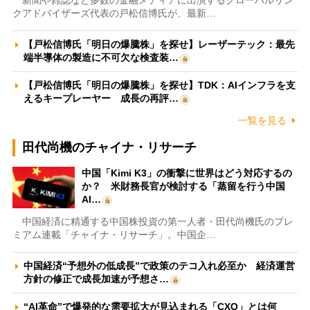
新聞や雑誌など多数の金融メディアに出演するグローバルリン
クアドバイザーズ代表の戸松信博氏が、最新…
【戸松信博氏「明日の爆騰株」を探せ】レーザーテック：最先
端半導体の製造に不可欠な検査装…
【戸松信博氏「明日の爆騰株」を探せ】TDK：AIインフラを支
えるキープレーヤー 成長の再評…
一覧を見る
田代尚機のチャイナ・リサーチ
中国「Kimi K3」の衝撃に世界はどう対応するの
か？ 米財務長官が検討する「蒸留を行う中国
AI…
中国経済に精通する中国株投資の第一人者・田代尚機氏のプレ
ミアム連載「チャイナ・リサーチ」。中国企…
中国経済“予想外の低成長”で政策のテコ入れ必至か 経済運営
方針の修正で成長加速が予想さ…
“AI革命”で爆発的な需要拡大が見込まれる「CXO」とは何