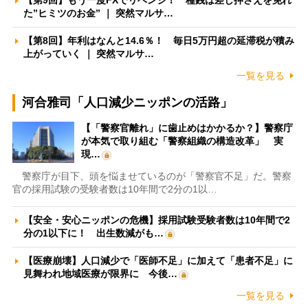
【第9回】もう一度FXでリベンジ！ 種銭は差し押さえを免れ
た”ヒミツのお金” ｜ 突然マルサ…
【第8回】年利はなんと14.6％！ 毎日5万円超の延滞税が積み
上がっていく ｜ 突然マルサ…
一覧を見る
河合雅司「人口減少ニッポンの活路」
【「警察官離れ」に歯止めはかかるか？】警察庁
が本気で取り組む「警察組織の構造改革」 実
現…
警察庁が目下、頭を悩ませているのが「警察官不足」だ。警察
官の採用試験の受験者数は10年間で2分の1以…
【安全・安心ニッポンの危機】採用試験受験者数は10年間で2
分の1以下に！ 出生数減がも…
【医療崩壊】人口減少で「医師不足」に加えて「患者不足」に
見舞われ地域医療が限界に 今後…
一覧を見る