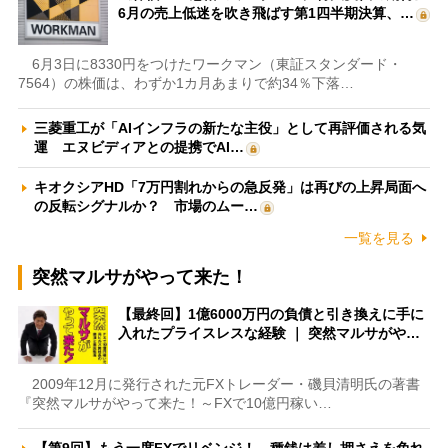
6月の売上低迷を吹き飛ばす第1四半期決算、…
6月3日に8330円をつけたワークマン（東証スタンダード・
7564）の株価は、わずか1カ月あまりで約34％下落…
三菱重工が「AIインフラの新たな主役」として再評価される気
運 エヌビディアとの提携でAI…
キオクシアHD「7万円割れからの急反発」は再びの上昇局面へ
の反転シグナルか？ 市場のムー…
一覧を見る
突然マルサがやって来た！
【最終回】1億6000万円の負債と引き換えに手に
入れたプライスレスな経験 ｜ 突然マルサがや…
2009年12月に発行された元FXトレーダー・磯貝清明氏の著書
『突然マルサがやって来た！～FXで10億円稼い…