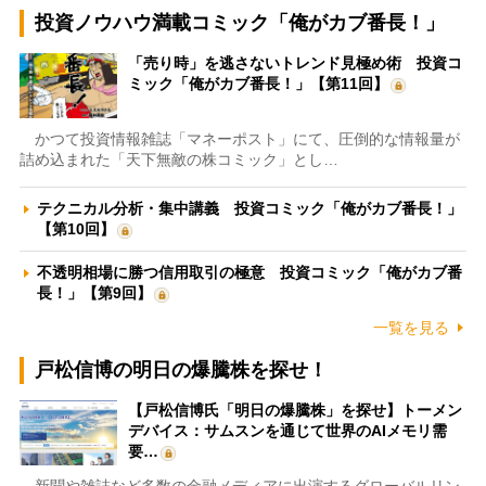
投資ノウハウ満載コミック「俺がカブ番長！」
「売り時」を逃さないトレンド見極め術 投資コ
ミック「俺がカブ番長！」【第11回】
かつて投資情報雑誌「マネーポスト」にて、圧倒的な情報量が
詰め込まれた「天下無敵の株コミック」とし…
テクニカル分析・集中講義 投資コミック「俺がカブ番長！」
【第10回】
不透明相場に勝つ信用取引の極意 投資コミック「俺がカブ番
長！」【第9回】
一覧を見る
戸松信博の明日の爆騰株を探せ！
【戸松信博氏「明日の爆騰株」を探せ】トーメン
デバイス：サムスンを通じて世界のAIメモリ需
要…