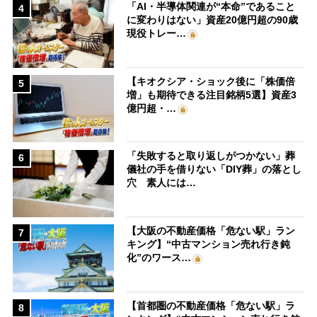
「AI・半導体関連が“本命”であること
4
に変わりはない」資産20億円超の90歳
現役トレー…
【キオクシア・ショック後に「株価倍
5
増」も期待できる注目銘柄5選】資産3
億円超・…
「失敗すると取り返しがつかない」葬
6
儀社の手を借りない「DIY葬」の落とし
穴 素人には…
【大阪の不動産価格「危ない駅」ラン
7
キング】“中古マンション売れ行き鈍
化”のワース…
【首都圏の不動産価格「危ない駅」ラ
8