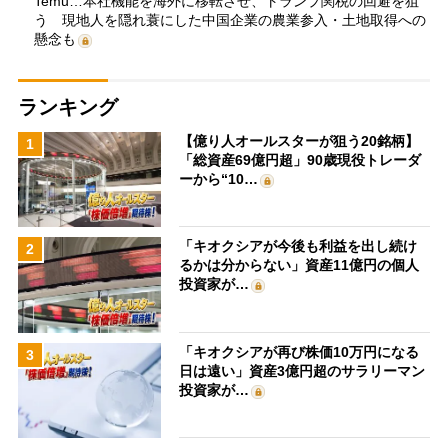
Temu…本社機能を海外に移転させ、トランプ関税の回避を狙
う 現地人を隠れ蓑にした中国企業の農業参入・土地取得への
懸念も
ランキング
【億り人オールスターが狙う20銘柄】
1
「総資産69億円超」90歳現役トレーダ
ーから“10…
「キオクシアが今後も利益を出し続け
2
るかは分からない」資産11億円の個人
投資家が…
「キオクシアが再び株価10万円になる
3
日は遠い」資産3億円超のサラリーマン
投資家が…