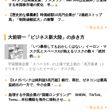
「NYダウは高値更新、ナスダック・S&P500は足踏み」が意味
する米国株市場の変化 半…
【歴史的な爆騰劇】時価総額10兆円企業が「2連続ストップ
高」「制限値幅拡大」の衝撃 フ…
一覧を見る
大前研一「ビジネス新大陸」の歩き方
「いつ暴発してもおかしくはない」イーロン・マ
スク氏とスペースXが抱えるリスクの数々「絶対
的…
宇宙開発企業「スペースX」の上場で史上初の「兆万長者（ト
リリオネア）」となったイーロン・マスク氏。…
【3メガバンクは純利益5兆円超】銀行、商社、ゼネコンは最高
益続出の一方で、中小企業・…
急増する中国企業の“国籍ロンダリング” SHEIN、TikTok、
Temu…本社機能を海外に移転させ…
一覧を見る