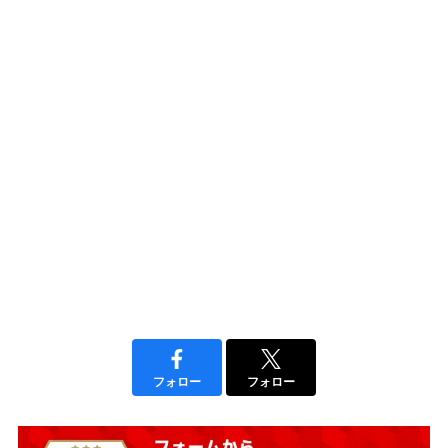
フォロー
フォロー