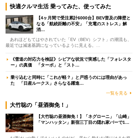
快適クルマ生活 乗ってみた、使ってみた
【4ヶ月間で受注累計6000台】BEV普及の障壁と
なる「航続距離の不安」「充電のストレス」解
消…
あれほどもてはやされていた「EV（BEV）シフト」の潮流も、
最近では減速基調になっているように見える。…
《雪道の対応力を検証》シビアな状況で実感した「フォレスタ
ー」の真価 「ターボ」と「スト…
乗り込むと同時に「これが軽？」と戸惑うのには理由があっ
た 「日産ルークス」さらなる躍進…
一覧を見る
大竹聡の「昼酒御免！」
【大竹聡の昼酒御免！】「ネグローニ」「山崎」
「マンハッタン」新宿三丁目の隠れ家バーで1…