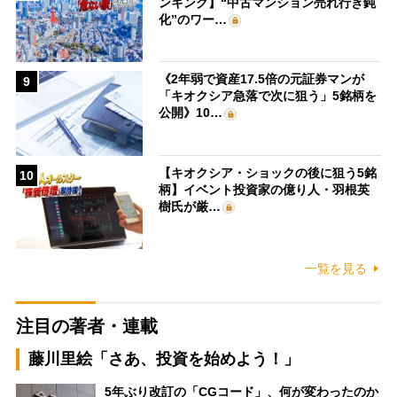
ンキング】“中古マンション売れ行き鈍
化”のワー…
《2年弱で資産17.5倍の元証券マンが
9
「キオクシア急落で次に狙う」5銘柄を
公開》10…
【キオクシア・ショックの後に狙う5銘
10
柄】イベント投資家の億り人・羽根英
樹氏が厳…
一覧を見る
注目の著者・連載
藤川里絵「さあ、投資を始めよう！」
5年ぶり改訂の「CGコード」、何が変わったのか