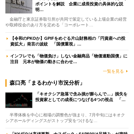
ポイントを解説 企業に成長投資の具体的な説
明…
金融庁と東京証券取引所が共同で策定している上場企業の経営
や取締役会のあり方を定める「コーポレート…
【令和のPKOか】GPIFをめぐる片山財務相の「円資産への投
資拡大」発言の波紋 「国債重視」…
インフレでも「物価負け」しない金融商品「物価連動国債」に
注目 元本が物価の動きに合わせ…
一覧を見る
森口亮「まるわかり市況分析」
「キオクシア急落で含み損が膨らんで…」損失を
投資家としての成長につなげる4つの視点 「…
半導体株を中心に相場の調整色が強まり、7月中旬にはキオク
シアホールディングスがストップ安をつけるな…