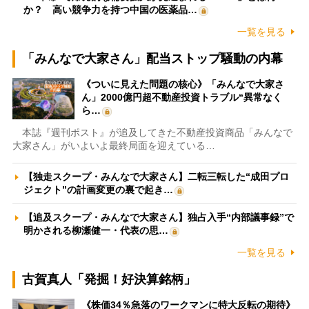
か？ 高い競争力を持つ中国の医薬品…
一覧を見る
「みんなで大家さん」配当ストップ騒動の内幕
《ついに見えた問題の核心》「みんなで大家さ
ん」2000億円超不動産投資トラブル“異常なく
ら…
本誌『週刊ポスト』が追及してきた不動産投資商品「みんなで
大家さん」がいよいよ最終局面を迎えている…
【独走スクープ・みんなで大家さん】二転三転した“成田プロ
ジェクト”の計画変更の裏で起き…
【追及スクープ・みんなで大家さん】独占入手“内部議事録”で
明かされる柳瀬健一・代表の思…
一覧を見る
古賀真人「発掘！好決算銘柄」
《株価34％急落のワークマンに特大反転の期待》