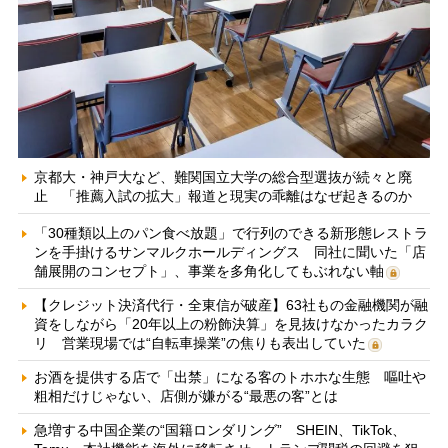
京都大・神戸大など、難関国立大学の総合型選抜が続々と廃
止 「推薦入試の拡大」報道と現実の乖離はなぜ起きるのか
「30種類以上のパン食べ放題」で行列のできる新形態レストラ
ンを手掛けるサンマルクホールディングス 同社に聞いた「店
舗展開のコンセプト」、事業を多角化してもぶれない軸
【クレジット決済代行・全東信が破産】63社もの金融機関が融
資をしながら「20年以上の粉飾決算」を見抜けなかったカラク
リ 営業現場では“自転車操業”の焦りも表出していた
お酒を提供する店で「出禁」になる客のトホホな生態 嘔吐や
粗相だけじゃない、店側が嫌がる“最悪の客”とは
急増する中国企業の“国籍ロンダリング” SHEIN、TikTok、