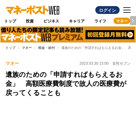
ログイン
トップ
投資
ビジネス
キャリア
ライフ
マネー
トップ
マネー
税金・給付
遺族のための「申請すればもらえるお金」 高額
マネー
2023.03.30 15:00
女性セブン
遺族のための「申請すればもらえるお
金」 高額医療費制度で故人の医療費が
戻ってくることも
Loaded
:
100.00%
/
Unmute