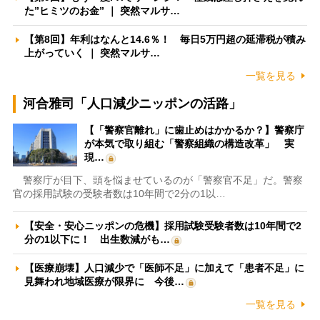
た”ヒミツのお金” ｜ 突然マルサ…
【第8回】年利はなんと14.6％！ 毎日5万円超の延滞税が積み
上がっていく ｜ 突然マルサ…
一覧を見る
河合雅司「人口減少ニッポンの活路」
【「警察官離れ」に歯止めはかかるか？】警察庁
が本気で取り組む「警察組織の構造改革」 実
現…
警察庁が目下、頭を悩ませているのが「警察官不足」だ。警察
官の採用試験の受験者数は10年間で2分の1以…
【安全・安心ニッポンの危機】採用試験受験者数は10年間で2
分の1以下に！ 出生数減がも…
【医療崩壊】人口減少で「医師不足」に加えて「患者不足」に
見舞われ地域医療が限界に 今後…
一覧を見る