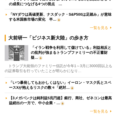
の成長につなげる4つの視点 …
「NYダウは高値更新、ナスダック・S&P500は足踏み」が意味
する米国株市場の変化 半…
一覧を見る
大前研一「ビジネス新大陸」の歩き方
「イラン戦争を利用して儲けている」利益相反と
の批判が強まるトランプファミリーの不正蓄財
疑…
トランプ大統領のファミリー信託が今年1～3月に3000回以上も
の証券取引を行っていたことが明らかになり…
「いつ暴発してもおかしくはない」イーロン・マスク氏とスペ
ースXが抱えるリスクの数々「絶対…
【3メガバンクは純利益5兆円超】銀行、商社、ゼネコンは最高
益続出の一方で、中小企業・…
一覧を見る