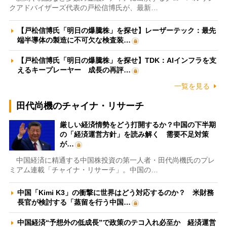
クアドバイザーズ代表の戸松信博氏が、最新…
【戸松信博氏「明日の爆騰株」を探せ】レーザーテック：最先
端半導体の製造に不可欠な検査装…
【戸松信博氏「明日の爆騰株」を探せ】TDK：AIインフラを支
えるキープレーヤー 成長の再評…
一覧を見る
田代尚機のチャイナ・リサーチ
厳しい経済情勢をどう打開するか？中国の下半期
の「経済運営方針」を読み解く 需要不足対策
が…
中国経済に精通する中国株投資の第一人者・田代尚機氏のプレ
ミアム連載「チャイナ・リサーチ」。中国の…
中国「Kimi K3」の衝撃に世界はどう対応するのか？ 米財務
長官が検討する「蒸留を行う中国…
中国経済“予想外の低成長”で政策のテコ入れ必至か 経済運営