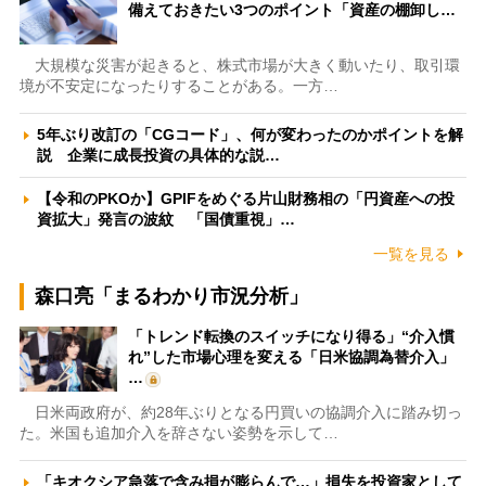
備えておきたい3つのポイント「資産の棚卸し…
大規模な災害が起きると、株式市場が大きく動いたり、取引環
境が不安定になったりすることがある。一方…
5年ぶり改訂の「CGコード」、何が変わったのかポイントを解
説 企業に成長投資の具体的な説…
【令和のPKOか】GPIFをめぐる片山財務相の「円資産への投
資拡大」発言の波紋 「国債重視」…
一覧を見る
森口亮「まるわかり市況分析」
「トレンド転換のスイッチになり得る」“介入慣
れ”した市場心理を変える「日米協調為替介入」
…
日米両政府が、約28年ぶりとなる円買いの協調介入に踏み切っ
た。米国も追加介入を辞さない姿勢を示して…
「キオクシア急落で含み損が膨らんで…」損失を投資家として