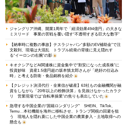
ジャングリア沖縄、開業1周年で「経済効果494億円」の大きな
ミスリード 事業の苦戦を覆い隠す“不透明すぎる巨大な数字”
【納車時に複数の事故】テスラジャパン“多額のEV補助金”で注
文殺到、現場は大混乱 トラブル続発の背後に見え隠れす
る“イーロンの右腕”の影
キオクシアなどAI関連株に資金集中で“割安になった成長株”に
投資妙味 資産1.5億円超の坂本慎太郎さんが「絶好の仕込み
時」と考える防衛・食品銘柄を紹介
【クレジット決済代行・全東信が破産】63社もの金融機関が融
資をしながら「20年以上の粉飾決算」を見抜けなかったカラク
リ 営業現場では“自転車操業”の焦りも表出していた
急増する中国企業の“国籍ロンダリング” SHEIN、TikTok、
Temu…本社機能を海外に移転させ、トランプ関税の回避を狙
う 現地人を隠れ蓑にした中国企業の農業参入・土地取得への
懸念も