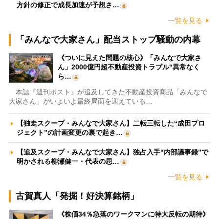
方針の修正で成長加速が予想さ…
一覧を見る
「みんなで大家さん」配当ストップ騒動の内幕
《ついに見えた問題の核心》「みんなで大家さ
ん」2000億円超不動産投資トラブル“異常なく
ら…
本誌『週刊ポスト』が追及してきた不動産投資商品「みんなで
大家さん」がいよいよ最終局面を迎えている…
【独走スクープ・みんなで大家さん】二転三転した“成田プロ
ジェクト”の計画変更の裏で起き…
【追及スクープ・みんなで大家さん】独占入手“内部議事録”で
明かされる柳瀬健一・代表の思…
一覧を見る
古賀真人「発掘！好決算銘柄」
《株価34％急落のワークマンに特大反転の期待》