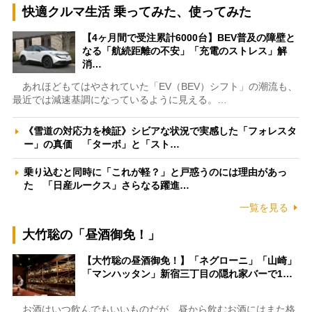
快適クルマ生活 乗ってみた、使ってみた
【4ヶ月間で受注累計6000台】BEV普及の障壁と
なる「航続距離の不安」「充電のストレス」解
消…
あれほどもてはやされていた「EV（BEV）シフト」の潮流も、
最近では減速基調になっているように見える。…
《雪道の対応力を検証》シビアな状況で実感した「フォレスタ
ー」の真価 「ターボ」と「スト…
乗り込むと同時に「これが軽？」と戸惑うのには理由があっ
た 「日産ルークス」さらなる躍進…
一覧を見る
大竹聡の「昼酒御免！」
【大竹聡の昼酒御免！】「ネグローニ」「山崎」
「マンハッタン」新宿三丁目の隠れ家バーで1…
お酒はいつ飲んでもいいものだが、昼から飲むお酒にはまた格