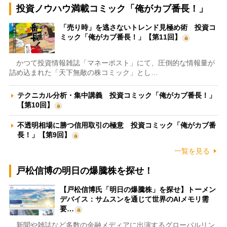
投資ノウハウ満載コミック「俺がカブ番長！」
「売り時」を逃さないトレンド見極め術 投資コ
ミック「俺がカブ番長！」【第11回】
かつて投資情報雑誌「マネーポスト」にて、圧倒的な情報量が
詰め込まれた「天下無敵の株コミック」とし…
テクニカル分析・集中講義 投資コミック「俺がカブ番長！」
【第10回】
不透明相場に勝つ信用取引の極意 投資コミック「俺がカブ番
長！」【第9回】
一覧を見る
戸松信博の明日の爆騰株を探せ！
【戸松信博氏「明日の爆騰株」を探せ】トーメン
デバイス：サムスンを通じて世界のAIメモリ需
要…
新聞や雑誌など多数の金融メディアに出演するグローバルリン