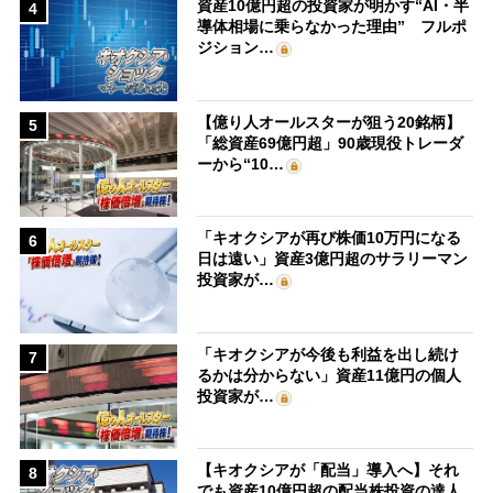
資産10億円超の投資家が明かす“AI・半
4
導体相場に乗らなかった理由” フルポ
ジション…
【億り人オールスターが狙う20銘柄】
5
「総資産69億円超」90歳現役トレーダ
ーから“10…
「キオクシアが再び株価10万円になる
6
日は遠い」資産3億円超のサラリーマン
投資家が…
「キオクシアが今後も利益を出し続け
7
るかは分からない」資産11億円の個人
投資家が…
【キオクシアが「配当」導入へ】それ
8
でも資産10億円超の配当株投資の達人