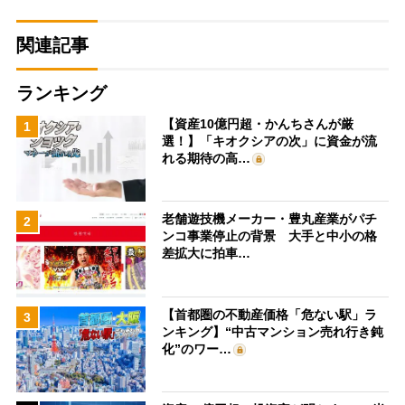
関連記事
ランキング
【資産10億円超・かんちさんが厳
1
選！】「キオクシアの次」に資金が流
れる期待の高…
老舗遊技機メーカー・豊丸産業がパチ
2
ンコ事業停止の背景 大手と中小の格
差拡大に拍車…
【首都圏の不動産価格「危ない駅」ラ
3
ンキング】“中古マンション売れ行き鈍
化”のワー…