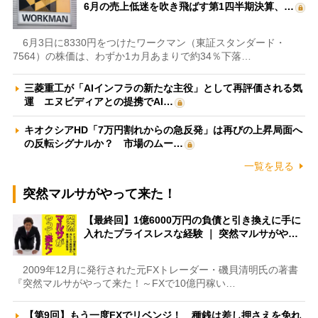
6月の売上低迷を吹き飛ばす第1四半期決算、…
6月3日に8330円をつけたワークマン（東証スタンダード・
7564）の株価は、わずか1カ月あまりで約34％下落…
三菱重工が「AIインフラの新たな主役」として再評価される気
運 エヌビディアとの提携でAI…
キオクシアHD「7万円割れからの急反発」は再びの上昇局面へ
の反転シグナルか？ 市場のムー…
一覧を見る
突然マルサがやって来た！
【最終回】1億6000万円の負債と引き換えに手に
入れたプライスレスな経験 ｜ 突然マルサがや…
2009年12月に発行された元FXトレーダー・磯貝清明氏の著書
『突然マルサがやって来た！～FXで10億円稼い…
【第9回】もう一度FXでリベンジ！ 種銭は差し押さえを免れ