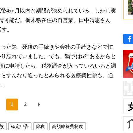
後4か月以内と期限が決められている。しかし実
請可能だ。栃木県在住の自営業、田中靖恵さん
話す。
なった際、死後の手続きや会社の手続きなどで忙
り忘れていました。でも、猶予は5年あるからと
頃に申請したら、税務調査が入っていろいろと調
ならすんなり通ったとみられる医療費控除も、通
た」
1
2
族
確定申告
節税
高額療養費制度