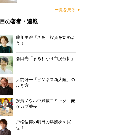
に…
一覧を見る
目の著者・連載
藤川里絵「さあ、投資を始めよ
う！」
森口亮「まるわかり市況分析」
大前研一「ビジネス新大陸」の
歩き方
投資ノウハウ満載コミック「俺
がカブ番長！」
戸松信博の明日の爆騰株を探
せ！