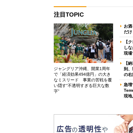
注目TOPIC
お酒
だけ
【ク
しな
現場
【納
ジャングリア沖縄、開業1周年
到、
で「経済効果494億円」の大き
の右
なミスリード 事業の苦戦を覆
急増
い隠す“不透明すぎる巨大な数
Te
字”
現地