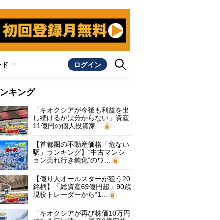
ンド
ログイン
ンキング
「キオクシアが今後も利益を出
し続けるかは分からない」資産
11億円の個人投資家…
【首都圏の不動産価格「危ない
駅」ランキング】“中古マンシ
ョン売れ行き鈍化”のワ…
【億り人オールスターが狙う20
銘柄】「総資産69億円超」90歳
現役トレーダーから“1…
「キオクシアが再び株価10万円