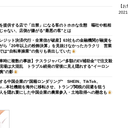
【お
202
を提供する店で「出禁」になる客のトホホな生態 嘔吐や粗相
じゃない、店側が嫌がる“最悪の客”とは
レジット決済代行・全東信が破産】63社もの金融機関が融資を
がら「20年以上の粉飾決算」を見抜けなかったカラクリ 営業
では“自転車操業”の焦りも表出していた
車時に複数の事故】テスラジャパン“多額のEV補助金”で注文殺
現場は大混乱 トラブル続発の背後に見え隠れする“イーロン
腕”の影
する中国企業の“国籍ロンダリング” SHEIN、TikTok、
mu…本社機能を海外に移転させ、トランプ関税の回避を狙う
人を隠れ蓑にした中国企業の農業参入・土地取得への懸念も