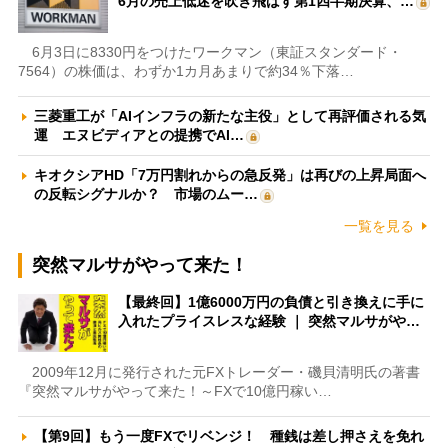
6月の売上低迷を吹き飛ばす第1四半期決算、…
6月3日に8330円をつけたワークマン（東証スタンダード・
7564）の株価は、わずか1カ月あまりで約34％下落…
三菱重工が「AIインフラの新たな主役」として再評価される気
運 エヌビディアとの提携でAI…
キオクシアHD「7万円割れからの急反発」は再びの上昇局面へ
の反転シグナルか？ 市場のムー…
一覧を見る
突然マルサがやって来た！
【最終回】1億6000万円の負債と引き換えに手に
入れたプライスレスな経験 ｜ 突然マルサがや…
2009年12月に発行された元FXトレーダー・磯貝清明氏の著書
『突然マルサがやって来た！～FXで10億円稼い…
【第9回】もう一度FXでリベンジ！ 種銭は差し押さえを免れ