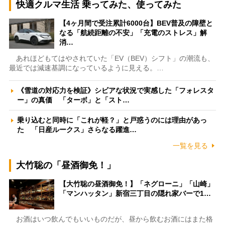
快適クルマ生活 乗ってみた、使ってみた
【4ヶ月間で受注累計6000台】BEV普及の障壁と
なる「航続距離の不安」「充電のストレス」解
消…
あれほどもてはやされていた「EV（BEV）シフト」の潮流も、
最近では減速基調になっているように見える。…
《雪道の対応力を検証》シビアな状況で実感した「フォレスタ
ー」の真価 「ターボ」と「スト…
乗り込むと同時に「これが軽？」と戸惑うのには理由があっ
た 「日産ルークス」さらなる躍進…
一覧を見る
大竹聡の「昼酒御免！」
【大竹聡の昼酒御免！】「ネグローニ」「山崎」
「マンハッタン」新宿三丁目の隠れ家バーで1…
お酒はいつ飲んでもいいものだが、昼から飲むお酒にはまた格