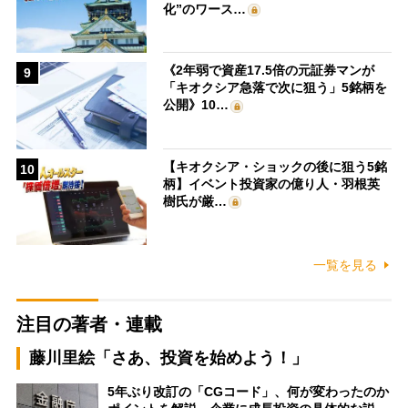
化”のワース…
《2年弱で資産17.5倍の元証券マンが
9
「キオクシア急落で次に狙う」5銘柄を
公開》10…
【キオクシア・ショックの後に狙う5銘
10
柄】イベント投資家の億り人・羽根英
樹氏が厳…
一覧を見る
注目の著者・連載
藤川里絵「さあ、投資を始めよう！」
5年ぶり改訂の「CGコード」、何が変わったのか