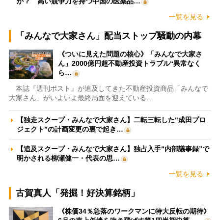
か？ 高い競争力を持つ中国の医薬品…
一覧を見る
「みんなで大家さん」配当ストップ騒動の内幕
《ついに見えた問題の核心》「みんなで大家さ
ん」2000億円超不動産投資トラブル“異常なく
ら…
本誌『週刊ポスト』が追及してきた不動産投資商品「みんなで
大家さん」がいよいよ最終局面を迎えている…
【独走スクープ・みんなで大家さん】二転三転した“成田プロ
ジェクト”の計画変更の裏で起き…
【追及スクープ・みんなで大家さん】独占入手“内部議事録”で
明かされる柳瀬健一・代表の思…
一覧を見る
古賀真人「発掘！好決算銘柄」
《株価34％急落のワークマンに特大反転の期待》