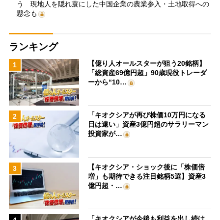
う 現地人を隠れ蓑にした中国企業の農業参入・土地取得への
懸念も
ランキング
【億り人オールスターが狙う20銘柄】
1
「総資産69億円超」90歳現役トレーダ
ーから“10…
「キオクシアが再び株価10万円になる
2
日は遠い」資産3億円超のサラリーマン
投資家が…
【キオクシア・ショック後に「株価倍
3
増」も期待できる注目銘柄5選】資産3
億円超・…
「キオクシアが今後も利益を出し続け