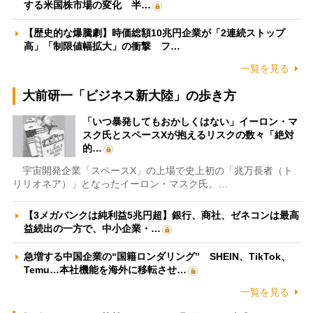
する米国株市場の変化 半…
【歴史的な爆騰劇】時価総額10兆円企業が「2連続ストップ
高」「制限値幅拡大」の衝撃 フ…
一覧を見る
大前研一「ビジネス新大陸」の歩き方
「いつ暴発してもおかしくはない」イーロン・マ
スク氏とスペースXが抱えるリスクの数々「絶対
的…
宇宙開発企業「スペースX」の上場で史上初の「兆万長者（ト
リリオネア）」となったイーロン・マスク氏。…
【3メガバンクは純利益5兆円超】銀行、商社、ゼネコンは最高
益続出の一方で、中小企業・…
急増する中国企業の“国籍ロンダリング” SHEIN、TikTok、
Temu…本社機能を海外に移転させ…
一覧を見る