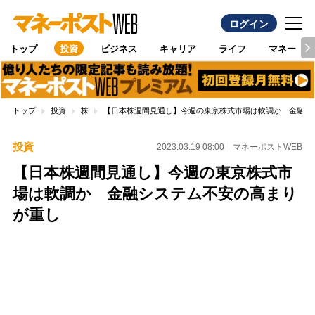
ログイン
トップ
投資
ビジネス
キャリア
ライフ
マネー
トップ
投資
株
【日本株週間見通し】今週の東京株式市場は軟調か 金融シ
投資
2023.03.19 08:00
マネーポストWEB
【日本株週間見通し】今週の東京株式市
場は軟調か 金融システム不安の高まり
が重し
Loaded
:
100.00%
/
Unmute