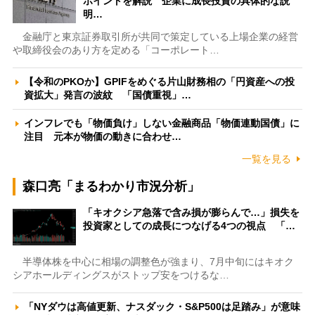
ポイントを解説 企業に成長投資の具体的な説
明…
金融庁と東京証券取引所が共同で策定している上場企業の経営
や取締役会のあり方を定める「コーポレート…
【令和のPKOか】GPIFをめぐる片山財務相の「円資産への投
資拡大」発言の波紋 「国債重視」…
インフレでも「物価負け」しない金融商品「物価連動国債」に
注目 元本が物価の動きに合わせ…
一覧を見る
森口亮「まるわかり市況分析」
「キオクシア急落で含み損が膨らんで…」損失を
投資家としての成長につなげる4つの視点 「…
半導体株を中心に相場の調整色が強まり、7月中旬にはキオク
シアホールディングスがストップ安をつけるな…
「NYダウは高値更新、ナスダック・S&P500は足踏み」が意味