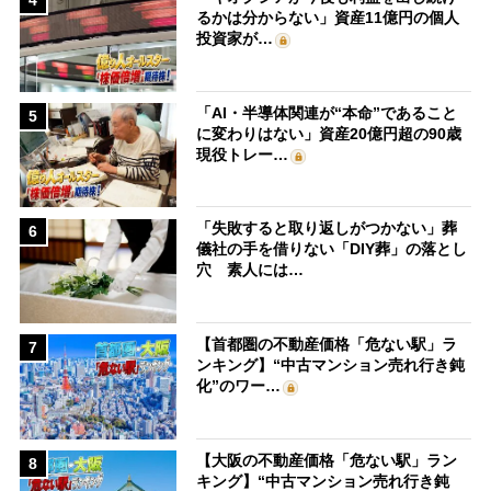
4
るかは分からない」資産11億円の個人
投資家が…
「AI・半導体関連が“本命”であること
5
に変わりはない」資産20億円超の90歳
現役トレー…
「失敗すると取り返しがつかない」葬
6
儀社の手を借りない「DIY葬」の落とし
穴 素人には…
【首都圏の不動産価格「危ない駅」ラ
7
ンキング】“中古マンション売れ行き鈍
化”のワー…
【大阪の不動産価格「危ない駅」ラン
8
キング】“中古マンション売れ行き鈍