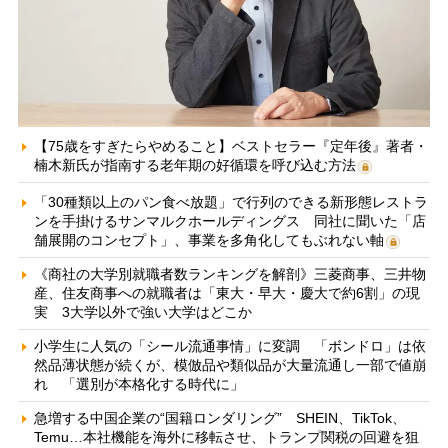
【75歳をすぎたらやめること】ベストセラー『定年後』著者・
楠木新氏が指南する老年期の好循環を呼び込む方法
「30種類以上のパン食べ放題」で行列のできる新形態レストラ
ンを手掛けるサンマルクホールディングス 同社に聞いた「店
舗展開のコンセプト」、事業を多角化してもぶれない軸
《商社の大学別就職者数ランキングを解剖》三菱商事、三井物
産、住友商事への就職者は「東大・早大・慶大で約6割」の現
実 3大学以外で強い大学はどこか
小学生に人気の「シール流通事情」に変調 「ボンドロ」は依
然品薄状態が続くが、模倣品や類似品が大量流通し一部で値崩
れ 「選別が本格化する時代に」
急増する中国企業の“国籍ロンダリング” SHEIN、TikTok、
Temu…本社機能を海外に移転させ、トランプ関税の回避を狙