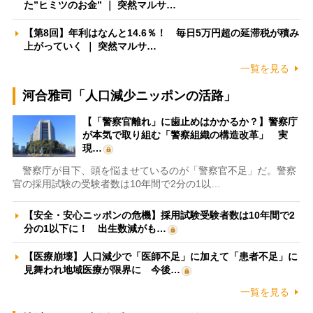
た”ヒミツのお金” ｜ 突然マルサ…
【第8回】年利はなんと14.6％！ 毎日5万円超の延滞税が積み
上がっていく ｜ 突然マルサ…
一覧を見る
河合雅司「人口減少ニッポンの活路」
【「警察官離れ」に歯止めはかかるか？】警察庁
が本気で取り組む「警察組織の構造改革」 実
現…
警察庁が目下、頭を悩ませているのが「警察官不足」だ。警察
官の採用試験の受験者数は10年間で2分の1以…
【安全・安心ニッポンの危機】採用試験受験者数は10年間で2
分の1以下に！ 出生数減がも…
【医療崩壊】人口減少で「医師不足」に加えて「患者不足」に
見舞われ地域医療が限界に 今後…
一覧を見る