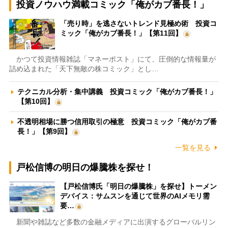
投資ノウハウ満載コミック「俺がカブ番長！」
「売り時」を逃さないトレンド見極め術 投資コ
ミック「俺がカブ番長！」【第11回】
かつて投資情報雑誌「マネーポスト」にて、圧倒的な情報量が
詰め込まれた「天下無敵の株コミック」とし…
テクニカル分析・集中講義 投資コミック「俺がカブ番長！」
【第10回】
不透明相場に勝つ信用取引の極意 投資コミック「俺がカブ番
長！」【第9回】
一覧を見る
戸松信博の明日の爆騰株を探せ！
【戸松信博氏「明日の爆騰株」を探せ】トーメン
デバイス：サムスンを通じて世界のAIメモリ需
要…
新聞や雑誌など多数の金融メディアに出演するグローバルリン