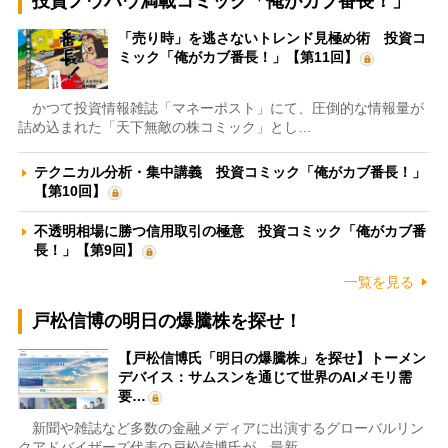
投資ノウハウ満載コミック「俺がカブ番長！」
「売り時」を逃さないトレンド見極め術 投資コ
ミック「俺がカブ番長！」【第11回】
かつて投資情報雑誌「マネーポスト」にて、圧倒的な情報量が
詰め込まれた「天下無敵の株コミック」とし…
テクニカル分析・集中講義 投資コミック「俺がカブ番長！」
【第10回】
不透明相場に勝つ信用取引の極意 投資コミック「俺がカブ番
長！」【第9回】
一覧を見る
戸松信博の明日の爆騰株を探せ！
【戸松信博氏「明日の爆騰株」を探せ】トーメン
デバイス：サムスンを通じて世界のAIメモリ需
要…
新聞や雑誌など多数の金融メディアに出演するグローバルリン
クアドバイザーズ代表の戸松信博氏が、最新…