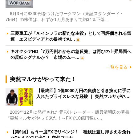
6月3日に8330円をつけたワークマン（東証スタンダード・
7564）の株価は、わずか1カ月あまりで約34％下落…
三菱重工が「AIインフラの新たな主役」として再評価される気
運 エヌビディアとの提携でAI…
キオクシアHD「7万円割れからの急反発」は再びの上昇局面へ
の反転シグナルか？ 市場のムー…
一覧を見る
突然マルサがやって来た！
【最終回】1億6000万円の負債と引き換えに手に
入れたプライスレスな経験 ｜ 突然マルサがや…
2009年12月に発行された元FXトレーダー・磯貝清明氏の著書
『突然マルサがやって来た！～FXで10億円稼い…
【第9回】もう一度FXでリベンジ！ 種銭は差し押さえを免れ
た”ヒミツのお金” ｜ 突然マルサ…