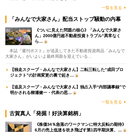
一覧を見る
「みんなで大家さん」配当ストップ騒動の内幕
《ついに見えた問題の核心》「みんなで大家さ
ん」2000億円超不動産投資トラブル“異常なく
ら…
本誌『週刊ポスト』が追及してきた不動産投資商品「みんなで
大家さん」がいよいよ最終局面を迎えている…
【独走スクープ・みんなで大家さん】二転三転した“成田プロ
ジェクト”の計画変更の裏で起き…
【追及スクープ・みんなで大家さん】独占入手“内部議事録”で
明かされる柳瀬健一・代表の思…
一覧を見る
古賀真人「発掘！好決算銘柄」
《株価34％急落のワークマンに特大反転の期待》
6月の売上低迷を吹き飛ばす第1四半期決算、…