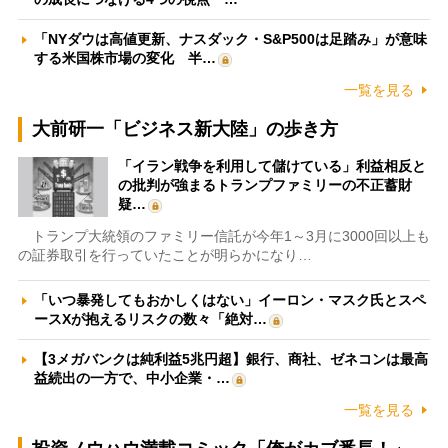
「NYダウは高値更新、ナスダック・S&P500は足踏み」が意味
する米国株市場の変化 半…
一覧を見る
大前研一「ビジネス新大陸」の歩き方
「イラン戦争を利用して儲けている」利益相反と
の批判が強まるトランプファミリーの不正蓄財
疑…
トランプ大統領のファミリー信託が今年1～3月に3000回以上も
の証券取引を行っていたことが明らかになり…
「いつ暴発してもおかしくはない」イーロン・マスク氏とスペ
ースXが抱えるリスクの数々「絶対…
【3メガバンクは純利益5兆円超】銀行、商社、ゼネコンは最高
益続出の一方で、中小企業・…
一覧を見る