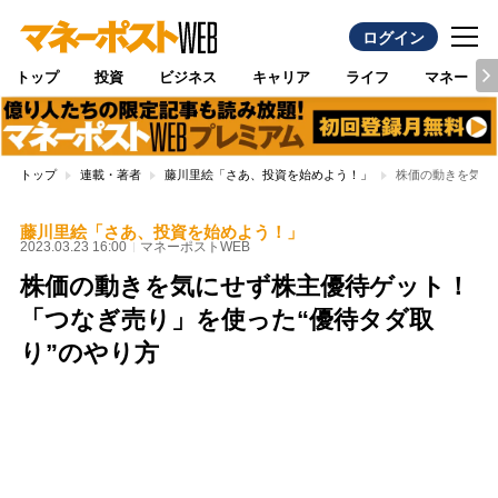
ログイン
トップ
投資
ビジネス
キャリア
ライフ
マネー
トップ
連載・著者
藤川里絵「さあ、投資を始めよう！」
株価の動きを気に
藤川里絵「さあ、投資を始めよう！」
2023.03.23 16:00
マネーポストWEB
株価の動きを気にせず株主優待ゲット！
「つなぎ売り」を使った“優待タダ取
り”のやり方
Loaded
:
100.00%
/
Unmute