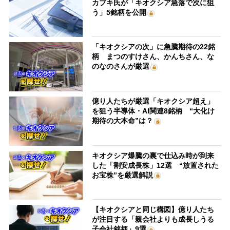
カブキ氏が「キオクシア急落で次に狙
う」5銘柄を公開
「キオクシアの次」に急騰期待の22銘
柄 まつのすけさん、かんちさん、な
のなのさんが厳選
億り人たちが厳選「キオクシア超え」
を狙う半導体・AI関連8銘柄 “大化け
期待の大本命”は？
キオクシア爆騰の裏で仕込み時が到来
した「割安成長株」12選 “放置された
お宝株”を厳選解説
【キオクシアと同じ構図】億り人たち
が注目する「親会社よりも成長しうる
子会社銘柄」9選