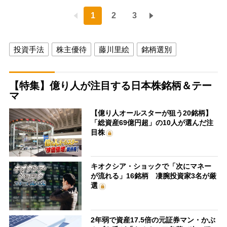
1
2
3
投資手法
株主優待
藤川里絵
銘柄選別
【特集】億り人が注目する日本株銘柄＆テー
マ
【億り人オールスターが狙う20銘柄】
「総資産69億円超」の10人が選んだ注
目株
キオクシア・ショックで「次にマネー
が流れる」16銘柄 凄腕投資家3名が厳
選
2年弱で資産17.5倍の元証券マン・かぶ