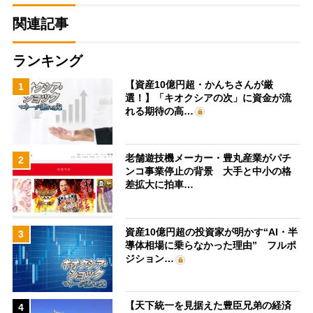
関連記事
ランキング
【資産10億円超・かんちさんが厳
1
選！】「キオクシアの次」に資金が流
れる期待の高…
老舗遊技機メーカー・豊丸産業がパチ
2
ンコ事業停止の背景 大手と中小の格
差拡大に拍車…
資産10億円超の投資家が明かす“AI・半
3
導体相場に乗らなかった理由” フルポ
ジション…
【天下統一を見据えた豊臣兄弟の経済
4