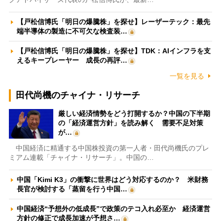
【戸松信博氏「明日の爆騰株」を探せ】レーザーテック：最先
端半導体の製造に不可欠な検査装…
【戸松信博氏「明日の爆騰株」を探せ】TDK：AIインフラを支
えるキープレーヤー 成長の再評…
一覧を見る
田代尚機のチャイナ・リサーチ
厳しい経済情勢をどう打開するか？中国の下半期
の「経済運営方針」を読み解く 需要不足対策
が…
中国経済に精通する中国株投資の第一人者・田代尚機氏のプレ
ミアム連載「チャイナ・リサーチ」。中国の…
中国「Kimi K3」の衝撃に世界はどう対応するのか？ 米財務
長官が検討する「蒸留を行う中国…
中国経済“予想外の低成長”で政策のテコ入れ必至か 経済運営
方針の修正で成長加速が予想さ…