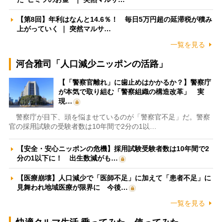
【第8回】年利はなんと14.6％！ 毎日5万円超の延滞税が積み
上がっていく ｜ 突然マルサ…
一覧を見る
河合雅司「人口減少ニッポンの活路」
【「警察官離れ」に歯止めはかかるか？】警察庁
が本気で取り組む「警察組織の構造改革」 実
現…
警察庁が目下、頭を悩ませているのが「警察官不足」だ。警察
官の採用試験の受験者数は10年間で2分の1以…
【安全・安心ニッポンの危機】採用試験受験者数は10年間で2
分の1以下に！ 出生数減がも…
【医療崩壊】人口減少で「医師不足」に加えて「患者不足」に
見舞われ地域医療が限界に 今後…
一覧を見る