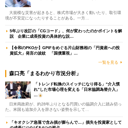
大規模な災害が起きると、株式市場が大きく動いたり、取引環
境が不安定になったりすることがある。一方…
5年ぶり改訂の「CGコード」、何が変わったのかポイントを解
説 企業に成長投資の具体的な説…
【令和のPKOか】GPIFをめぐる片山財務相の「円資産への投
資拡大」発言の波紋 「国債重視」…
一覧を見る
森口亮「まるわかり市況分析」
「トレンド転換のスイッチになり得る」“介入慣
れ”した市場心理を変える「日米協調為替介入」
…
日米両政府が、約28年ぶりとなる円買いの協調介入に踏み切っ
た。米国も追加介入を辞さない姿勢を示して…
「キオクシア急落で含み損が膨らんで…」損失を投資家として
の成長につなげる4つの視点 …