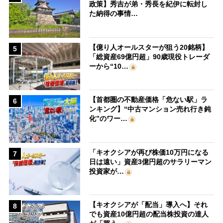
政策】秀吉が弟・秀長を紀伊に転封し
た納得の事情…
【億り人オールスターが狙う20銘柄】
5
「総資産69億円超」90歳現役トレーダ
ーから“10…
【首都圏の不動産価格「危ない駅」ラ
6
ンキング】“中古マンション売れ行き鈍
化”のワー…
「キオクシアが再び株価10万円になる
7
日は遠い」資産3億円超のサラリーマン
投資家が…
【キオクシアが「配当」導入へ】それ
8
でも資産10億円超の配当株投資の達人