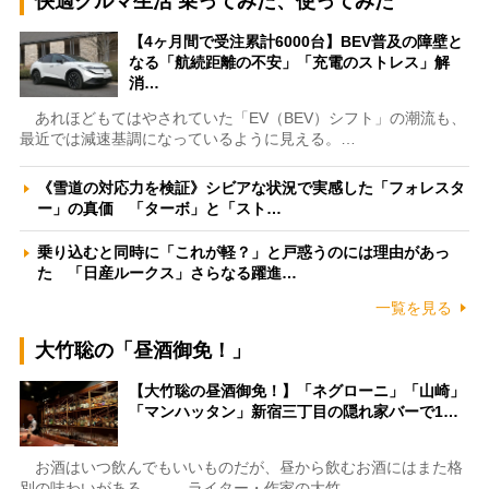
快適クルマ生活 乗ってみた、使ってみた
【4ヶ月間で受注累計6000台】BEV普及の障壁と
なる「航続距離の不安」「充電のストレス」解
消…
あれほどもてはやされていた「EV（BEV）シフト」の潮流も、
最近では減速基調になっているように見える。…
《雪道の対応力を検証》シビアな状況で実感した「フォレスタ
ー」の真価 「ターボ」と「スト…
乗り込むと同時に「これが軽？」と戸惑うのには理由があっ
た 「日産ルークス」さらなる躍進…
一覧を見る
大竹聡の「昼酒御免！」
【大竹聡の昼酒御免！】「ネグローニ」「山崎」
「マンハッタン」新宿三丁目の隠れ家バーで1…
お酒はいつ飲んでもいいものだが、昼から飲むお酒にはまた格
別の味わいがある――。ライター・作家の大竹…