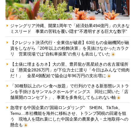
ジャングリア沖縄、開業1周年で「経済効果494億円」の大きな
ミスリード 事業の苦戦を覆い隠す“不透明すぎる巨大な数字”
【クレジット決済代行・全東信が破産】63社もの金融機関が融
資をしながら「20年以上の粉飾決算」を見抜けなかったカラク
リ 営業現場では“自転車操業”の焦りも表出していた
【土俵に埋まるカネ】大の里、豊昇龍が黒星続きの名古屋場所
は「懸賞金2826万円」が下位力士に渡り「今日はみんなで焼肉
だ！」 金星4個配給で協会は年96万円の支出増に
「30種類以上のパン食べ放題」で行列のできる新形態レストラ
ンを手掛けるサンマルクホールディングス 同社に聞いた「店
舗展開のコンセプト」、事業を多角化してもぶれない軸
急増する中国企業の“国籍ロンダリング” SHEIN、TikTok、
Temu…本社機能を海外に移転させ、トランプ関税の回避を狙
う 現地人を隠れ蓑にした中国企業の農業参入・土地取得への
懸念も