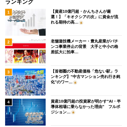
ランキング
【資産10億円超・かんちさんが厳
1
選！】「キオクシアの次」に資金が流
れる期待の高…
老舗遊技機メーカー・豊丸産業がパチ
2
ンコ事業停止の背景 大手と中小の格
差拡大に拍車…
【首都圏の不動産価格「危ない駅」ラ
3
ンキング】“中古マンション売れ行き鈍
化”のワー…
資産10億円超の投資家が明かす“AI・半
4
導体相場に乗らなかった理由” フルポ
ジション…