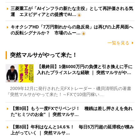
三菱重工が「AIインフラの新たな主役」として再評価される気
運 エヌビディアとの提携でAI…
キオクシアHD「7万円割れからの急反発」は再びの上昇局面へ
の反転シグナルか？ 市場のムー…
一覧を見る
突然マルサがやって来た！
【最終回】1億6000万円の負債と引き換えに手に
入れたプライスレスな経験 ｜ 突然マルサがや…
2009年12月に発行された元FXトレーダー・磯貝清明氏の著書
『突然マルサがやって来た！～FXで10億円稼い…
【第9回】もう一度FXでリベンジ！ 種銭は差し押さえを免れ
た”ヒミツのお金” ｜ 突然マルサ…
【第8回】年利はなんと14.6％！ 毎日5万円超の延滞税が積み
上がっていく ｜ 突然マルサ…