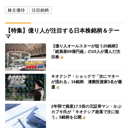
株主優待
注目銘柄
【特集】億り人が注目する日本株銘柄＆テー
マ
【億り人オールスターが狙う20銘柄】
「総資産69億円超」の10人が選んだ注
目株
キオクシア・ショックで「次にマネー
が流れる」16銘柄 凄腕投資家3名が厳
選
2年弱で資産17.5倍の元証券マン・かぶ
カブキ氏が「キオクシア急落で次に狙
う」5銘柄を公開