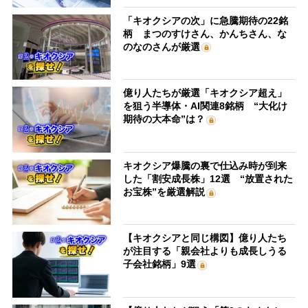
「キオクシアの次」に急騰期待の22銘
柄 まつのすけさん、かんちさん、な
のなのさんが厳選
億り人たちが厳選「キオクシア超え」
を狙う半導体・AI関連8銘柄 “大化け
期待の大本命”は？
キオクシア爆騰の裏で仕込み時が到来
した「割安成長株」12選 “放置された
お宝株”を厳選解説
【キオクシアと同じ構図】億り人たち
が注目する「親会社よりも成長しうる
子会社銘柄」9選