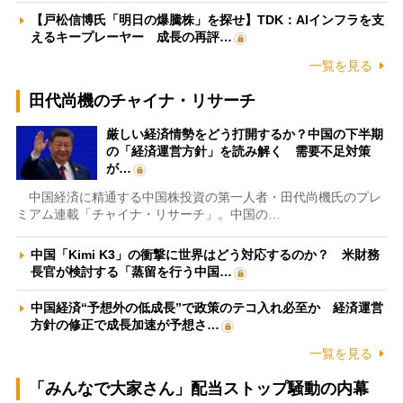
【戸松信博氏「明日の爆騰株」を探せ】TDK：AIインフラを支
えるキープレーヤー 成長の再評…
一覧を見る
田代尚機のチャイナ・リサーチ
厳しい経済情勢をどう打開するか？中国の下半期
の「経済運営方針」を読み解く 需要不足対策
が…
中国経済に精通する中国株投資の第一人者・田代尚機氏のプレ
ミアム連載「チャイナ・リサーチ」。中国の…
中国「Kimi K3」の衝撃に世界はどう対応するのか？ 米財務
長官が検討する「蒸留を行う中国…
中国経済“予想外の低成長”で政策のテコ入れ必至か 経済運営
方針の修正で成長加速が予想さ…
一覧を見る
「みんなで大家さん」配当ストップ騒動の内幕