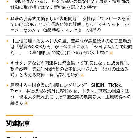
「約5時間かかるし、料金も高いのになぜ？」東京～博多間の
移動に飛行機ではなく新幹線を選ぶ人の事情
猛暑のお葬式で悩ましい“喪服問題” 女性は「ワンピースを着
ていけばOK」という俗説に潜む誤解、なぜ「ジャケット」が
マストなのか？《1級葬祭ディレクターが解説》
【土俵に埋まるカネ】大の里、豊昇龍が黒星続きの名古屋場所
は「懸賞金2826万円」が下位力士に渡り「今日はみんなで焼肉
だ！」 金星4個配給で協会は年96万円の支出増に
キオクシアなどAI関連株に資金集中で“割安になった成長株”に
投資妙味 資産1.5億円超の坂本慎太郎さんが「絶好の仕込み
時」と考える防衛・食品銘柄を紹介
急増する中国企業の“国籍ロンダリング” SHEIN、TikTok、
Temu…本社機能を海外に移転させ、トランプ関税の回避を狙
う 現地人を隠れ蓑にした中国企業の農業参入・土地取得への
懸念も
関連記事