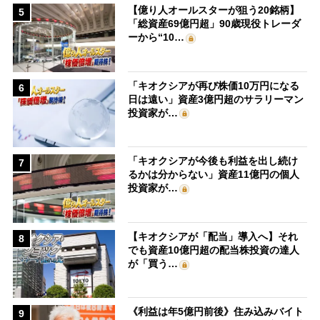
【億り人オールスターが狙う20銘柄】
5
「総資産69億円超」90歳現役トレーダ
ーから“10…
「キオクシアが再び株価10万円になる
6
日は遠い」資産3億円超のサラリーマン
投資家が…
「キオクシアが今後も利益を出し続け
7
るかは分からない」資産11億円の個人
投資家が…
【キオクシアが「配当」導入へ】それ
8
でも資産10億円超の配当株投資の達人
が「買う…
《利益は年5億円前後》住み込みバイト
9