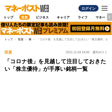
ログイン
トップ
投資
ビジネス
キャリア
ライフ
マネー
トップ
投資
株
「コロナ後」を見越して注目しておきたい「株主優待」が手
投資
2021.11.04 19:00
週刊ポスト
「コロナ後」を見越して注目しておきた
い「株主優待」が手厚い銘柄一覧
Loaded
:
100.00%
/
Unmute