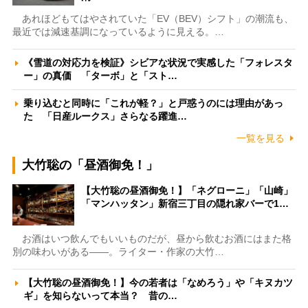
あれほどもてはやされていた「EV（BEV）シフト」の潮流も、
最近では減速基調になっているように見える。…
《雪道の対応力を検証》シビアな状況で実感した「フォレスタ
ー」の真価 「ターボ」と「スト…
乗り込むと同時に「これが軽？」と戸惑うのには理由があっ
た 「日産ルークス」さらなる躍進…
一覧を見る
大竹聡の「昼酒御免！」
【大竹聡の昼酒御免！】「ネグローニ」「山崎」
「マンハッタン」新宿三丁目の隠れ家バーで1…
お酒はいつ飲んでもいいものだが、昼から飲むお酒にはまた格
別の味わいがある――。ライター・作家の大竹…
【大竹聡の昼酒御免！】今の若者は「なめろう」や「キヌカツ
ギ」を知らないって本当？ 昔の…