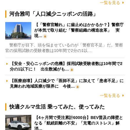
一覧を見る
河合雅司「人口減少ニッポンの活路」
【「警察官離れ」に歯止めはかかるか？】警察庁
が本気で取り組む「警察組織の構造改革」 実
現…
警察庁が目下、頭を悩ませているのが「警察官不足」だ。警察
官の採用試験の受験者数は10年間で2分の1以…
【安全・安心ニッポンの危機】採用試験受験者数は10年間で2
分の1以下に！ 出生数減がも…
【医療崩壊】人口減少で「医師不足」に加えて「患者不足」に
見舞われ地域医療が限界に 今後…
一覧を見る
快適クルマ生活 乗ってみた、使ってみた
【4ヶ月間で受注累計6000台】BEV普及の障壁と
なる「航続距離の不安」「充電のストレス」解
消…