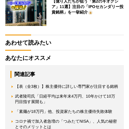
【億り人たちが狙う「第2のキオクシ
ア」11選】注目の「IPOセカンダリー投
資銘柄」を一挙紹介
あわせて読みたい
あなたにオススメ
関連記事
【表（全3枚）】株主優待に詳しい専門家が注目する銘柄
武者陵司氏「日経平均は来年末4万円、10年かけて10万
円目指す展開も」
「素麺が18万円」他、投資家たちの株主優待失敗体験
コロナ禍で加入者急増の「つみたてNISA」、人気の秘密
とそのメリットとは