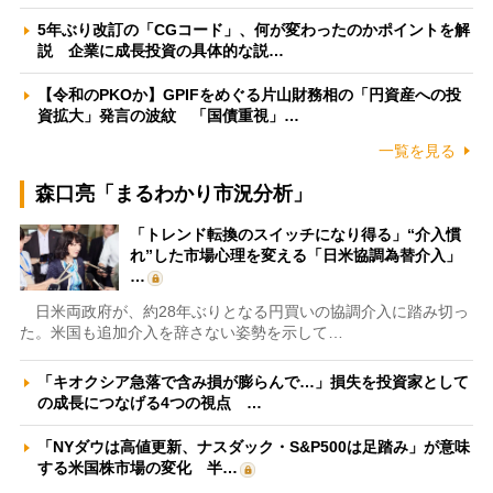
5年ぶり改訂の「CGコード」、何が変わったのかポイントを解
説 企業に成長投資の具体的な説…
【令和のPKOか】GPIFをめぐる片山財務相の「円資産への投
資拡大」発言の波紋 「国債重視」…
一覧を見る
森口亮「まるわかり市況分析」
「トレンド転換のスイッチになり得る」“介入慣
れ”した市場心理を変える「日米協調為替介入」
…
日米両政府が、約28年ぶりとなる円買いの協調介入に踏み切っ
た。米国も追加介入を辞さない姿勢を示して…
「キオクシア急落で含み損が膨らんで…」損失を投資家として
の成長につなげる4つの視点 …
「NYダウは高値更新、ナスダック・S&P500は足踏み」が意味
する米国株市場の変化 半…