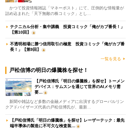
かつて投資情報雑誌「マネーポスト」にて、圧倒的な情報量が
詰め込まれた「天下無敵の株コミック」とし…
テクニカル分析・集中講義 投資コミック「俺がカブ番長！」
【第10回】
不透明相場に勝つ信用取引の極意 投資コミック「俺がカブ番
長！」【第9回】
一覧を見る
戸松信博の明日の爆騰株を探せ！
【戸松信博氏「明日の爆騰株」を探せ】トーメン
デバイス：サムスンを通じて世界のAIメモリ需
要…
新聞や雑誌など多数の金融メディアに出演するグローバルリン
クアドバイザーズ代表の戸松信博氏が、最新…
【戸松信博氏「明日の爆騰株」を探せ】レーザーテック：最先
端半導体の製造に不可欠な検査装…