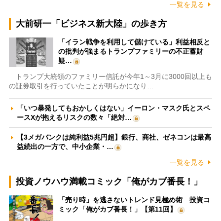
一覧を見る
大前研一「ビジネス新大陸」の歩き方
「イラン戦争を利用して儲けている」利益相反と
の批判が強まるトランプファミリーの不正蓄財
疑…
トランプ大統領のファミリー信託が今年1～3月に3000回以上も
の証券取引を行っていたことが明らかになり…
「いつ暴発してもおかしくはない」イーロン・マスク氏とスペ
ースXが抱えるリスクの数々「絶対…
【3メガバンクは純利益5兆円超】銀行、商社、ゼネコンは最高
益続出の一方で、中小企業・…
一覧を見る
投資ノウハウ満載コミック「俺がカブ番長！」
「売り時」を逃さないトレンド見極め術 投資コ
ミック「俺がカブ番長！」【第11回】