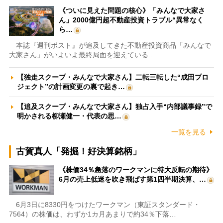
《ついに見えた問題の核心》「みんなで大家さ
ん」2000億円超不動産投資トラブル“異常なく
ら…
本誌『週刊ポスト』が追及してきた不動産投資商品「みんなで
大家さん」がいよいよ最終局面を迎えている…
【独走スクープ・みんなで大家さん】二転三転した“成田プロ
ジェクト”の計画変更の裏で起き…
【追及スクープ・みんなで大家さん】独占入手“内部議事録”で
明かされる柳瀬健一・代表の思…
一覧を見る
古賀真人「発掘！好決算銘柄」
《株価34％急落のワークマンに特大反転の期待》
6月の売上低迷を吹き飛ばす第1四半期決算、…
6月3日に8330円をつけたワークマン（東証スタンダード・
7564）の株価は、わずか1カ月あまりで約34％下落…