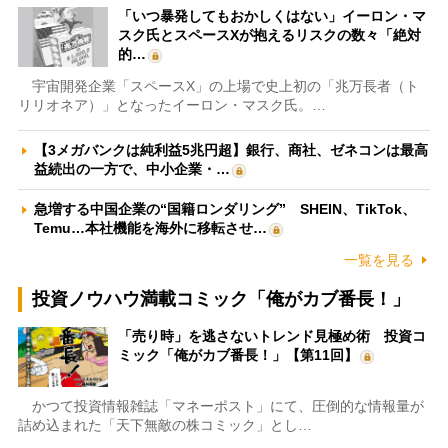
「いつ暴発してもおかしくはない」イーロン・マ
スク氏とスペースXが抱えるリスクの数々「絶対
的…
宇宙開発企業「スペースX」の上場で史上初の「兆万長者（ト
リリオネア）」となったイーロン・マスク氏。…
【3メガバンクは純利益5兆円超】銀行、商社、ゼネコンは最高
益続出の一方で、中小企業・…
急増する中国企業の“国籍ロンダリング” SHEIN、TikTok、
Temu…本社機能を海外に移転させ…
一覧を見る
投資ノウハウ満載コミック「俺がカブ番長！」
「売り時」を逃さないトレンド見極め術 投資コ
ミック「俺がカブ番長！」【第11回】
かつて投資情報雑誌「マネーポスト」にて、圧倒的な情報量が
詰め込まれた「天下無敵の株コミック」とし…