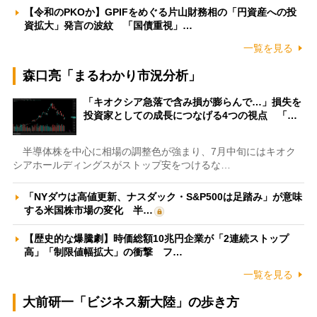
【令和のPKOか】GPIFをめぐる片山財務相の「円資産への投
資拡大」発言の波紋 「国債重視」…
一覧を見る
森口亮「まるわかり市況分析」
「キオクシア急落で含み損が膨らんで…」損失を
投資家としての成長につなげる4つの視点 「…
半導体株を中心に相場の調整色が強まり、7月中旬にはキオク
シアホールディングスがストップ安をつけるな…
「NYダウは高値更新、ナスダック・S&P500は足踏み」が意味
する米国株市場の変化 半…
【歴史的な爆騰劇】時価総額10兆円企業が「2連続ストップ
高」「制限値幅拡大」の衝撃 フ…
一覧を見る
大前研一「ビジネス新大陸」の歩き方