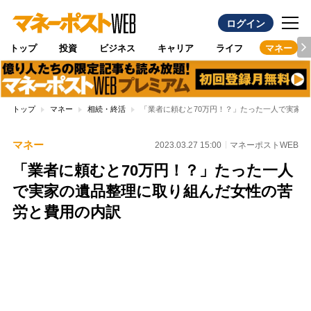
ログイン
トップ
投資
ビジネス
キャリア
ライフ
マネー
トップ
マネー
相続・終活
「業者に頼むと70万円！？」たった一人で実家
マネー
2023.03.27 15:00
マネーポストWEB
「業者に頼むと70万円！？」たった一人
で実家の遺品整理に取り組んだ女性の苦
労と費用の内訳
Loaded
:
97.10%
/
Unmute