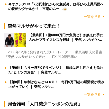
キオクシアHD「7万円割れからの急反発」は再びの上昇局面へ
の反転シグナルか？ 市場のムー…
一覧を見る
突然マルサがやって来た！
【最終回】1億6000万円の負債と引き換えに手に
入れたプライスレスな経験 ｜ 突然マルサがや…
2009年12月に発行された元FXトレーダー・磯貝清明氏の著書
『突然マルサがやって来た！～FXで10億円稼い…
【第9回】もう一度FXでリベンジ！ 種銭は差し押さえを免れ
た”ヒミツのお金” ｜ 突然マルサ…
【第8回】年利はなんと14.6％！ 毎日5万円超の延滞税が積み
上がっていく ｜ 突然マルサ…
一覧を見る
河合雅司「人口減少ニッポンの活路」