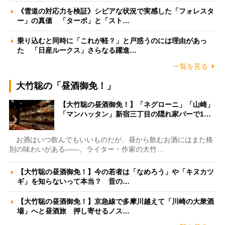
《雪道の対応力を検証》シビアな状況で実感した「フォレスタ
ー」の真価 「ターボ」と「スト…
乗り込むと同時に「これが軽？」と戸惑うのには理由があっ
た 「日産ルークス」さらなる躍進…
一覧を見る
大竹聡の「昼酒御免！」
【大竹聡の昼酒御免！】「ネグローニ」「山崎」
「マンハッタン」新宿三丁目の隠れ家バーで1…
お酒はいつ飲んでもいいものだが、昼から飲むお酒にはまた格
別の味わいがある――。ライター・作家の大竹…
【大竹聡の昼酒御免！】今の若者は「なめろう」や「キヌカツ
ギ」を知らないって本当？ 昔の…
【大竹聡の昼酒御免！】京急線で多摩川越えて「川崎の大衆酒
場」へと昼酒旅 押し寄せるノス…