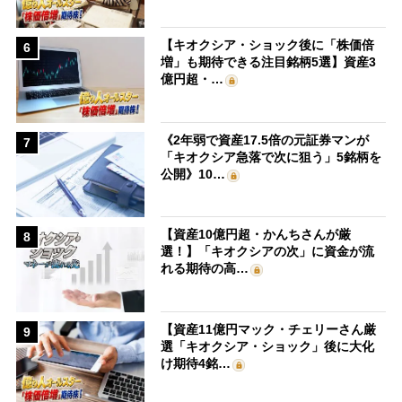
【キオクシア・ショック後に「株価倍
6
増」も期待できる注目銘柄5選】資産3
億円超・…
《2年弱で資産17.5倍の元証券マンが
7
「キオクシア急落で次に狙う」5銘柄を
公開》10…
【資産10億円超・かんちさんが厳
8
選！】「キオクシアの次」に資金が流
れる期待の高…
【資産11億円マック・チェリーさん厳
9
選「キオクシア・ショック」後に大化
け期待4銘…