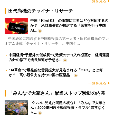
一覧を見る
田代尚機のチャイナ・リサーチ
中国「Kimi K3」の衝撃に世界はどう対応するの
か？ 米財務長官が検討する「蒸留を行う中国
AI…
中国経済に精通する中国株投資の第一人者・田代尚機氏のプレ
ミアム連載「チャイナ・リサーチ」。中国企…
中国経済“予想外の低成長”で政策のテコ入れ必至か 経済運営
方針の修正で成長加速が予想さ…
“AI革命”で爆発的な需要拡大が見込まれる「CXO」とは何
か？ 高い競争力を持つ中国の医薬品…
一覧を見る
「みんなで大家さん」配当ストップ騒動の内幕
《ついに見えた問題の核心》「みんなで大家さ
ん」2000億円超不動産投資トラブル“異常なく
ら…