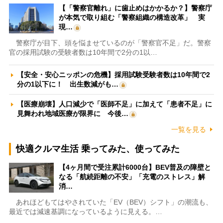
【「警察官離れ」に歯止めはかかるか？】警察庁
が本気で取り組む「警察組織の構造改革」 実
現…
警察庁が目下、頭を悩ませているのが「警察官不足」だ。警察
官の採用試験の受験者数は10年間で2分の1以…
【安全・安心ニッポンの危機】採用試験受験者数は10年間で2
分の1以下に！ 出生数減がも…
【医療崩壊】人口減少で「医師不足」に加えて「患者不足」に
見舞われ地域医療が限界に 今後…
一覧を見る
快適クルマ生活 乗ってみた、使ってみた
【4ヶ月間で受注累計6000台】BEV普及の障壁と
なる「航続距離の不安」「充電のストレス」解
消…
あれほどもてはやされていた「EV（BEV）シフト」の潮流も、
最近では減速基調になっているように見える。…