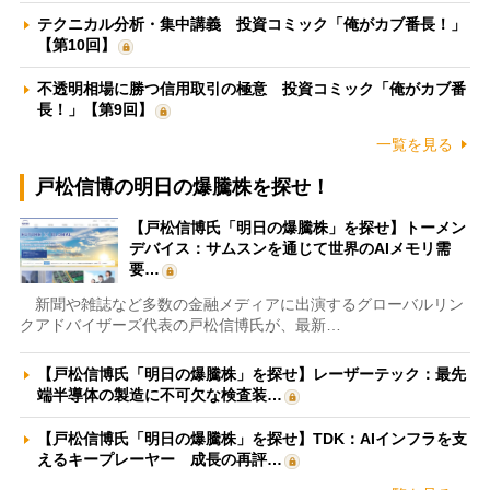
テクニカル分析・集中講義 投資コミック「俺がカブ番長！」
【第10回】
不透明相場に勝つ信用取引の極意 投資コミック「俺がカブ番
長！」【第9回】
一覧を見る
戸松信博の明日の爆騰株を探せ！
【戸松信博氏「明日の爆騰株」を探せ】トーメン
デバイス：サムスンを通じて世界のAIメモリ需
要…
新聞や雑誌など多数の金融メディアに出演するグローバルリン
クアドバイザーズ代表の戸松信博氏が、最新…
【戸松信博氏「明日の爆騰株」を探せ】レーザーテック：最先
端半導体の製造に不可欠な検査装…
【戸松信博氏「明日の爆騰株」を探せ】TDK：AIインフラを支
えるキープレーヤー 成長の再評…