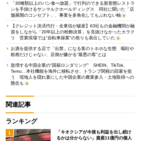
「30種類以上のパン食べ放題」で行列のできる新形態レストラ
ンを手掛けるサンマルクホールディングス 同社に聞いた「店
舗展開のコンセプト」、事業を多角化してもぶれない軸
【クレジット決済代行・全東信が破産】63社もの金融機関が融
資をしながら「20年以上の粉飾決算」を見抜けなかったカラク
リ 営業現場では“自転車操業”の焦りも表出していた
お酒を提供する店で「出禁」になる客のトホホな生態 嘔吐や
粗相だけじゃない、店側が嫌がる“最悪の客”とは
急増する中国企業の“国籍ロンダリング” SHEIN、TikTok、
Temu…本社機能を海外に移転させ、トランプ関税の回避を狙
う 現地人を隠れ蓑にした中国企業の農業参入・土地取得への
懸念も
関連記事
ランキング
「キオクシアが今後も利益を出し続け
1
るかは分からない」資産11億円の個人