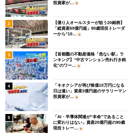
投資家が…
【億り人オールスターが狙う20銘柄】
2
「総資産69億円超」90歳現役トレーダ
ーから“10…
【首都圏の不動産価格「危ない駅」ラ
3
ンキング】“中古マンション売れ行き鈍
化”のワー…
「キオクシアが再び株価10万円になる
4
日は遠い」資産3億円超のサラリーマン
投資家が…
「AI・半導体関連が“本命”であること
5
に変わりはない」資産20億円超の90歳
現役トレー…