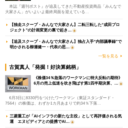
本誌『週刊ポスト』が追及してきた不動産投資商品「みんなで
大家さん」がいよいよ最終局面を迎えている…
【独走スクープ・みんなで大家さん】二転三転した“成田プロ
ジェクト”の計画変更の裏で起き…
【追及スクープ・みんなで大家さん】独占入手“内部議事録”で
明かされる柳瀬健一・代表の思…
一覧を見る
古賀真人「発掘！好決算銘柄」
《株価34％急落のワークマンに特大反転の期待》
6月の売上低迷を吹き飛ばす第1四半期決算、…
6月3日に8330円をつけたワークマン（東証スタンダード・
7564）の株価は、わずか1カ月あまりで約34％下落…
三菱重工が「AIインフラの新たな主役」として再評価される気
運 エヌビディアとの提携でAI…