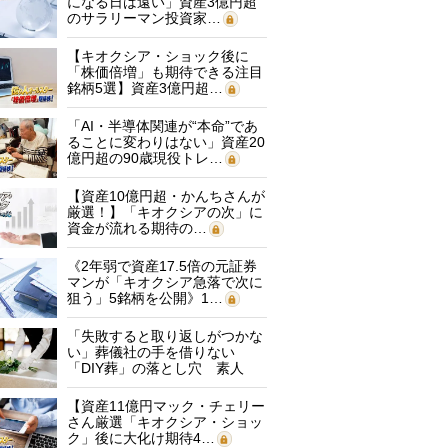
になる日は遠い」資産3億円超
のサラリーマン投資家…
【キオクシア・ショック後に
「株価倍増」も期待できる注目
銘柄5選】資産3億円超…
「AI・半導体関連が“本命”であ
ることに変わりはない」資産20
億円超の90歳現役トレ…
【資産10億円超・かんちさんが
厳選！】「キオクシアの次」に
資金が流れる期待の…
《2年弱で資産17.5倍の元証券
マンが「キオクシア急落で次に
狙う」5銘柄を公開》1…
「失敗すると取り返しがつかな
い」葬儀社の手を借りない
「DIY葬」の落とし穴 素人
に…
【資産11億円マック・チェリー
さん厳選「キオクシア・ショッ
ク」後に大化け期待4…