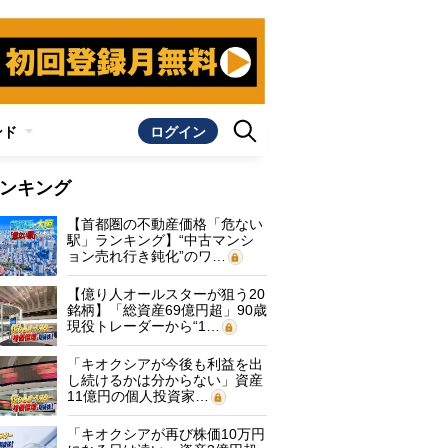
ンド
ログイン
ンキング
【首都圏の不動産価格「危ない
駅」ランキング】“中古マンシ
ョン売れ行き鈍化”のワ…
【億り人オールスターが狙う20
銘柄】「総資産69億円超」90歳
現役トレーダーから“1…
「キオクシアが今後も利益を出
し続けるかは分からない」資産
11億円の個人投資家…
「キオクシアが再び株価10万円