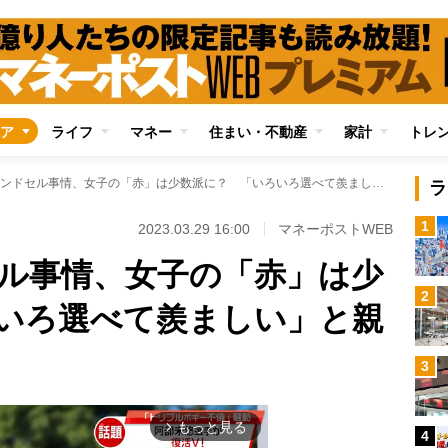
ア
ライフ
マネー
住まい・不動産
家計
トレ
今どきのランドセル事情、女子の「赤」は少数派に？ 「いろいろ選べて羨ましい」と親世代の本音
ラ
1
2023.03.29 16:00
マネーポストWEB
ル事情、女子の「赤」は少
2
いろ選べて羨ましい」と親
3
もっと見る
arrow_forward_ios
4