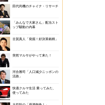
田代尚機のチャイナ・リサーチ
「みんなで大家さん」配当スト
ップ騒動の内幕
古賀真人「発掘！好決算銘柄」
突然マルサがやって来た！
河合雅司「人口減少ニッポンの
活路」
快適クルマ生活 乗ってみた、
使ってみた
大竹聡の「昼酒御免！」