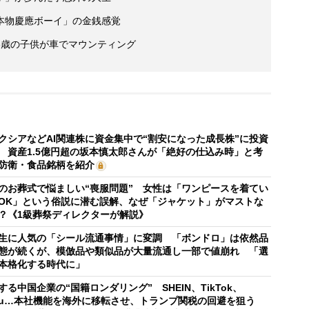
本物慶應ボーイ」の金銭感覚
3歳の子供が車でマウンティング
クシアなどAI関連株に資金集中で“割安になった成長株”に投資
 資産1.5億円超の坂本慎太郎さんが「絶好の仕込み時」と考
防衛・食品銘柄を紹介
のお葬式で悩ましい“喪服問題” 女性は「ワンピースを着てい
OK」という俗説に潜む誤解、なぜ「ジャケット」がマストな
？《1級葬祭ディレクターが解説》
生に人気の「シール流通事情」に変調 「ボンドロ」は依然品
態が続くが、模倣品や類似品が大量流通し一部で値崩れ 「選
本格化する時代に」
する中国企業の“国籍ロンダリング” SHEIN、TikTok、
mu…本社機能を海外に移転させ、トランプ関税の回避を狙う