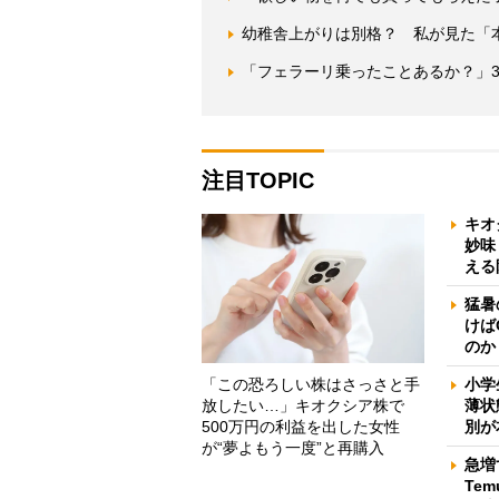
幼稚舎上がりは別格？ 私が見た「
「フェラーリ乗ったことあるか？」
注目TOPIC
キオ
妙味
える
猛暑
けば
のか
「この恐ろしい株はさっさと手
小学
放したい…」キオクシア株で
薄状
500万円の利益を出した女性
別が
が“夢よもう一度”と再購入
急増
Te