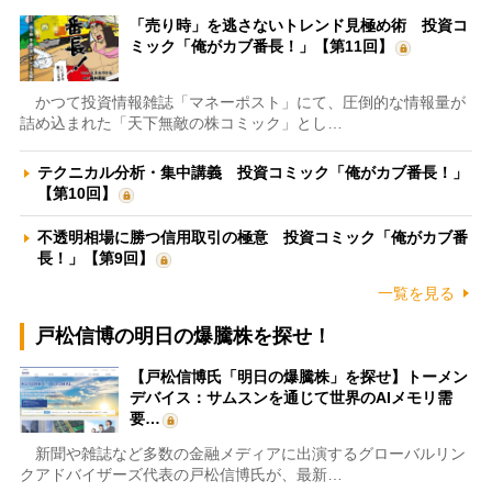
「売り時」を逃さないトレンド見極め術 投資コ
ミック「俺がカブ番長！」【第11回】
かつて投資情報雑誌「マネーポスト」にて、圧倒的な情報量が
詰め込まれた「天下無敵の株コミック」とし…
テクニカル分析・集中講義 投資コミック「俺がカブ番長！」
【第10回】
不透明相場に勝つ信用取引の極意 投資コミック「俺がカブ番
長！」【第9回】
一覧を見る
戸松信博の明日の爆騰株を探せ！
【戸松信博氏「明日の爆騰株」を探せ】トーメン
デバイス：サムスンを通じて世界のAIメモリ需
要…
新聞や雑誌など多数の金融メディアに出演するグローバルリン
クアドバイザーズ代表の戸松信博氏が、最新…