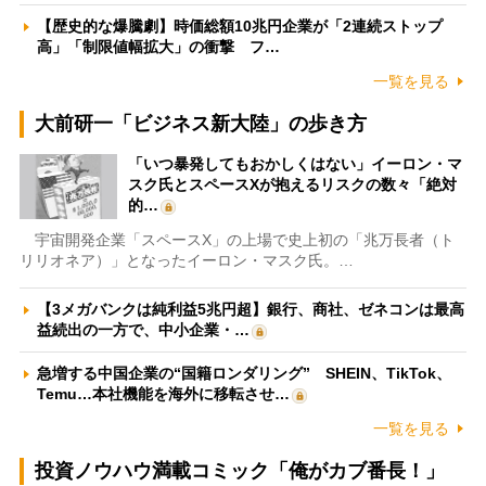
【歴史的な爆騰劇】時価総額10兆円企業が「2連続ストップ
高」「制限値幅拡大」の衝撃 フ…
一覧を見る
大前研一「ビジネス新大陸」の歩き方
「いつ暴発してもおかしくはない」イーロン・マ
スク氏とスペースXが抱えるリスクの数々「絶対
的…
宇宙開発企業「スペースX」の上場で史上初の「兆万長者（ト
リリオネア）」となったイーロン・マスク氏。…
【3メガバンクは純利益5兆円超】銀行、商社、ゼネコンは最高
益続出の一方で、中小企業・…
急増する中国企業の“国籍ロンダリング” SHEIN、TikTok、
Temu…本社機能を海外に移転させ…
一覧を見る
投資ノウハウ満載コミック「俺がカブ番長！」