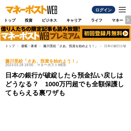
ログイン
トップ
投資
ビジネス
キャリア
ライフ
マネー
トップ
連載・著者
藤川里絵「さあ、投資を始めよう！」
日本の銀行が破綻
藤川里絵「さあ、投資を始めよう！」
2023.03.28 19:00
マネーポストWEB
日本の銀行が破綻したら預金払い戻しは
どうなる？ 1000万円超でも全額保護し
てもらえる裏ワザも
Loaded
:
100.00%
/
Unmute