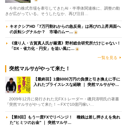
今年の株式市場を牽引してきたAI・半導体関連株に、調整の動
きが広がっている。そうしたなか、再び注目…
キオクシアHD「7万円割れからの急反発」は再びの上昇局面へ
の反転シグナルか？ 市場のムー…
《億り人・古賀真人氏が厳選》野村総合研究所だけじゃない！
「DX・省力化・円安」を追い風に…
一覧を見る
突然マルサがやって来た！
【最終回】1億6000万円の負債と引き換えに手に
入れたプライスレスな経験 ｜ 突然マルサがや…
2009年12月に発行された元FXトレーダー・磯貝清明氏の著書
『突然マルサがやって来た！～FXで10億円稼い…
【第9回】もう一度FXでリベンジ！ 種銭は差し押さえを免れ
た”ヒミツのお金” ｜ 突然マルサ…