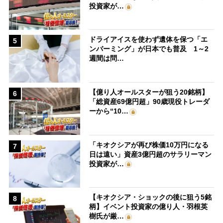
投資家が…
ドライアイスを使わず遺体を保つ「エ
5
ンバーミング」が日本でも普及 1～2
週間は問…
【億り人オールスターが狙う20銘柄】
6
「総資産69億円超」90歳現役トレーダ
ーから“10…
「キオクシアが再び株価10万円になる
7
日は遠い」資産3億円超のサラリーマン
投資家が…
【キオクシア・ショックの後に狙う5銘
8
柄】イベント投資家の億り人・羽根英
樹氏が厳…