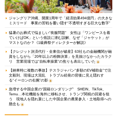
ジャングリア沖縄、開業1周年で「経済効果494億円」の大きな
ミスリード 事業の苦戦を覆い隠す“不透明すぎる巨大な数字”
猛暑のお葬式で悩ましい“喪服問題” 女性は「ワンピースを着
ていけばOK」という俗説に潜む誤解、なぜ「ジャケット」が
マストなのか？《1級葬祭ディレクターが解説》
【クレジット決済代行・全東信が破産】63社もの金融機関が融
資をしながら「20年以上の粉飾決算」を見抜けなかったカラク
リ 営業現場では“自転車操業”の焦りも表出していた
【納車時に複数の事故】テスラジャパン“多額のEV補助金”で注
文殺到、現場は大混乱 トラブル続発の背後に見え隠れす
る“イーロンの右腕”の影
急増する中国企業の“国籍ロンダリング” SHEIN、TikTok、
Temu…本社機能を海外に移転させ、トランプ関税の回避を狙
う 現地人を隠れ蓑にした中国企業の農業参入・土地取得への
懸念も