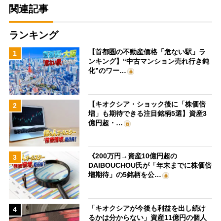
関連記事
ランキング
【首都圏の不動産価格「危ない駅」ラ
1
ンキング】“中古マンション売れ行き鈍
化”のワー…
【キオクシア・ショック後に「株価倍
2
増」も期待できる注目銘柄5選】資産3
億円超・…
《200万円→資産10億円超の
3
DAIBOUCHOU氏が「年末までに株価倍
増期待」の5銘柄を公…
「キオクシアが今後も利益を出し続け
4
るかは分からない」資産11億円の個人