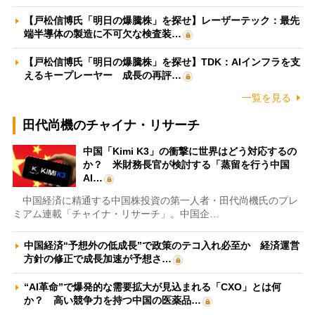
【戸松信博氏「明日の爆騰株」を探せ】レーザーテック：最先
端半導体の製造に不可欠な検査装…
【戸松信博氏「明日の爆騰株」を探せ】TDK：AIインフラを支
えるキープレーヤー 成長の再評…
一覧を見る
田代尚機のチャイナ・リサーチ
中国「Kimi K3」の衝撃に世界はどう対応するの
か？ 米財務長官が検討する「蒸留を行う中国
AI…
中国経済に精通する中国株投資の第一人者・田代尚機氏のプレ
ミアム連載「チャイナ・リサーチ」。中国企…
中国経済“予想外の低成長”で政策のテコ入れ必至か 経済運営
方針の修正で成長加速が予想さ…
“AI革命”で爆発的な需要拡大が見込まれる「CXO」とは何
か？ 高い競争力を持つ中国の医薬品…