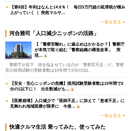
【第8回】年利はなんと14.6％！ 毎日5万円超の延滞税が積み
上がっていく ｜ 突然マルサ…
一覧を見る
河合雅司「人口減少ニッポンの活路」
【「警察官離れ」に歯止めはかかるか？】警察庁
が本気で取り組む「警察組織の構造改革」 実
現…
警察庁が目下、頭を悩ませているのが「警察官不足」だ。警察
官の採用試験の受験者数は10年間で2分の1以…
【安全・安心ニッポンの危機】採用試験受験者数は10年間で2
分の1以下に！ 出生数減がも…
【医療崩壊】人口減少で「医師不足」に加えて「患者不足」に
見舞われ地域医療が限界に 今後…
一覧を見る
快適クルマ生活 乗ってみた、使ってみた