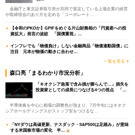
金融庁と東京証券取引所が共同で策定している上場企業の経営
や取締役会のあり方を定める「コーポレート…
【令和のPKOか】GPIFをめぐる片山財務相の「円資産への投
資拡大」発言の波紋 「国債重視」…
インフレでも「物価負け」しない金融商品「物価連動国債」に
注目 元本が物価の動きに合わせ…
一覧を見る
森口亮「まるわかり市況分析」
「キオクシア急落で含み損が膨らんで…」損失を
投資家としての成長につなげる4つの視点 「…
半導体株を中心に相場の調整色が強まり、7月中旬にはキオク
シアホールディングスがストップ安をつけるな…
「NYダウは高値更新、ナスダック・S&P500は足踏み」が意味
する米国株市場の変化 半…