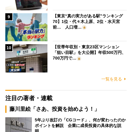
【東京“真の実力がある駅”ランキング
9
70】1位・代々木上原、2位・水天宮
前… 人口増…
【世帯年収別・東京23区マンション
10
「狙い目駅」を大公開】年収500万円、
700万円で…
一覧を見る
注目の著者・連載
藤川里絵「さあ、投資を始めよう！」
5年ぶり改訂の「CGコード」、何が変わったのか
ポイントを解説 企業に成長投資の具体的な説
明…