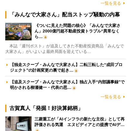
一覧を見る
「みんなで大家さん」配当ストップ騒動の内幕
《ついに見えた問題の核心》「みんなで大家さ
ん」2000億円超不動産投資トラブル“異常なく
ら…
本誌『週刊ポスト』が追及してきた不動産投資商品「みんなで
大家さん」がいよいよ最終局面を迎えている…
【独走スクープ・みんなで大家さん】二転三転した“成田プロ
ジェクト”の計画変更の裏で起き…
【追及スクープ・みんなで大家さん】独占入手“内部議事録”で
明かされる柳瀬健一・代表の思…
一覧を見る
古賀真人「発掘！好決算銘柄」
三菱重工が「AIインフラの新たな主役」として再
評価される気運 エヌビディアとの提携でAIデ…