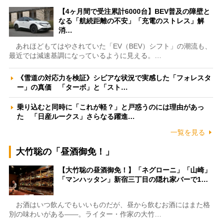
【4ヶ月間で受注累計6000台】BEV普及の障壁と
なる「航続距離の不安」「充電のストレス」解
消…
あれほどもてはやされていた「EV（BEV）シフト」の潮流も、
最近では減速基調になっているように見える。…
《雪道の対応力を検証》シビアな状況で実感した「フォレスタ
ー」の真価 「ターボ」と「スト…
乗り込むと同時に「これが軽？」と戸惑うのには理由があっ
た 「日産ルークス」さらなる躍進…
一覧を見る
大竹聡の「昼酒御免！」
【大竹聡の昼酒御免！】「ネグローニ」「山崎」
「マンハッタン」新宿三丁目の隠れ家バーで1…
お酒はいつ飲んでもいいものだが、昼から飲むお酒にはまた格
別の味わいがある――。ライター・作家の大竹…