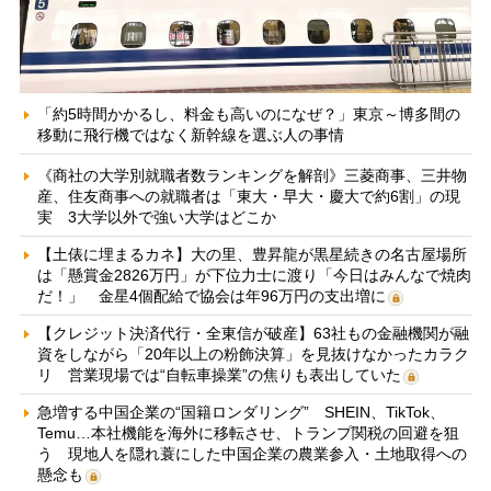
「約5時間かかるし、料金も高いのになぜ？」東京～博多間の
移動に飛行機ではなく新幹線を選ぶ人の事情
《商社の大学別就職者数ランキングを解剖》三菱商事、三井物
産、住友商事への就職者は「東大・早大・慶大で約6割」の現
実 3大学以外で強い大学はどこか
【土俵に埋まるカネ】大の里、豊昇龍が黒星続きの名古屋場所
は「懸賞金2826万円」が下位力士に渡り「今日はみんなで焼肉
だ！」 金星4個配給で協会は年96万円の支出増に
【クレジット決済代行・全東信が破産】63社もの金融機関が融
資をしながら「20年以上の粉飾決算」を見抜けなかったカラク
リ 営業現場では“自転車操業”の焦りも表出していた
急増する中国企業の“国籍ロンダリング” SHEIN、TikTok、
Temu…本社機能を海外に移転させ、トランプ関税の回避を狙
う 現地人を隠れ蓑にした中国企業の農業参入・土地取得への
懸念も