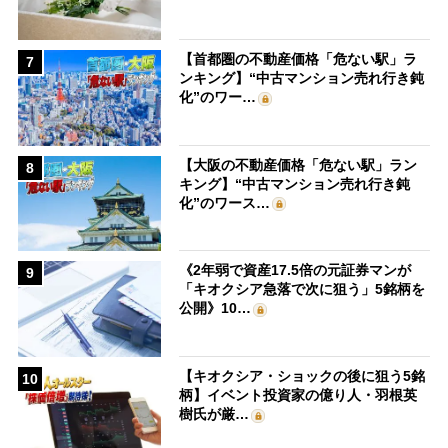
【首都圏の不動産価格「危ない駅」ラ
7
ンキング】“中古マンション売れ行き鈍
化”のワー…
【大阪の不動産価格「危ない駅」ラン
8
キング】“中古マンション売れ行き鈍
化”のワース…
《2年弱で資産17.5倍の元証券マンが
9
「キオクシア急落で次に狙う」5銘柄を
公開》10…
【キオクシア・ショックの後に狙う5銘
10
柄】イベント投資家の億り人・羽根英
樹氏が厳…