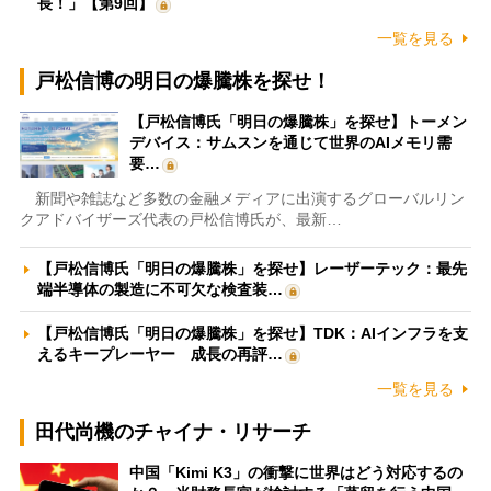
長！」【第9回】
一覧を見る
戸松信博の明日の爆騰株を探せ！
【戸松信博氏「明日の爆騰株」を探せ】トーメン
デバイス：サムスンを通じて世界のAIメモリ需
要…
新聞や雑誌など多数の金融メディアに出演するグローバルリン
クアドバイザーズ代表の戸松信博氏が、最新…
【戸松信博氏「明日の爆騰株」を探せ】レーザーテック：最先
端半導体の製造に不可欠な検査装…
【戸松信博氏「明日の爆騰株」を探せ】TDK：AIインフラを支
えるキープレーヤー 成長の再評…
一覧を見る
田代尚機のチャイナ・リサーチ
中国「Kimi K3」の衝撃に世界はどう対応するの