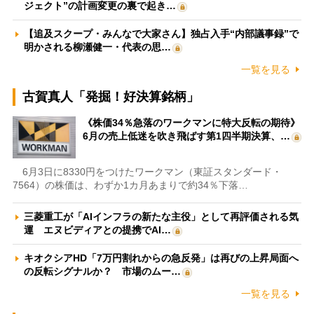
ジェクト”の計画変更の裏で起き…
【追及スクープ・みんなで大家さん】独占入手“内部議事録”で
明かされる柳瀬健一・代表の思…
一覧を見る
古賀真人「発掘！好決算銘柄」
《株価34％急落のワークマンに特大反転の期待》
6月の売上低迷を吹き飛ばす第1四半期決算、…
6月3日に8330円をつけたワークマン（東証スタンダード・
7564）の株価は、わずか1カ月あまりで約34％下落…
三菱重工が「AIインフラの新たな主役」として再評価される気
運 エヌビディアとの提携でAI…
キオクシアHD「7万円割れからの急反発」は再びの上昇局面へ
の反転シグナルか？ 市場のムー…
一覧を見る