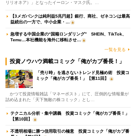
リリオネア）」となったイーロン・マスク氏。…
【3メガバンクは純利益5兆円超】銀行、商社、ゼネコンは最高
益続出の一方で、中小企業・…
急増する中国企業の“国籍ロンダリング” SHEIN、TikTok、
Temu…本社機能を海外に移転させ…
一覧を見る
投資ノウハウ満載コミック「俺がカブ番長！」
「売り時」を逃さないトレンド見極め術 投資コ
ミック「俺がカブ番長！」【第11回】
かつて投資情報雑誌「マネーポスト」にて、圧倒的な情報量が
詰め込まれた「天下無敵の株コミック」とし…
テクニカル分析・集中講義 投資コミック「俺がカブ番長！」
【第10回】
不透明相場に勝つ信用取引の極意 投資コミック「俺がカブ番