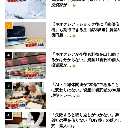
投資家が…
【キオクシア・ショック後に「株価倍
3
増」も期待できる注目銘柄5選】資産3
億円超・…
「キオクシアが今後も利益を出し続け
4
るかは分からない」資産11億円の個人
投資家が…
「AI・半導体関連が“本命”であること
5
に変わりはない」資産20億円超の90歳
現役トレー…
「失敗すると取り返しがつかない」葬
6
儀社の手を借りない「DIY葬」の落とし
穴 素人には…