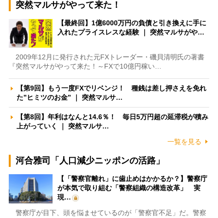
突然マルサがやって来た！
【最終回】1億6000万円の負債と引き換えに手に
入れたプライスレスな経験 ｜ 突然マルサがや…
2009年12月に発行された元FXトレーダー・磯貝清明氏の著書
『突然マルサがやって来た！～FXで10億円稼い…
【第9回】もう一度FXでリベンジ！ 種銭は差し押さえを免れ
た”ヒミツのお金” ｜ 突然マルサ…
【第8回】年利はなんと14.6％！ 毎日5万円超の延滞税が積み
上がっていく ｜ 突然マルサ…
一覧を見る
河合雅司「人口減少ニッポンの活路」
【「警察官離れ」に歯止めはかかるか？】警察庁
が本気で取り組む「警察組織の構造改革」 実
現…
警察庁が目下、頭を悩ませているのが「警察官不足」だ。警察