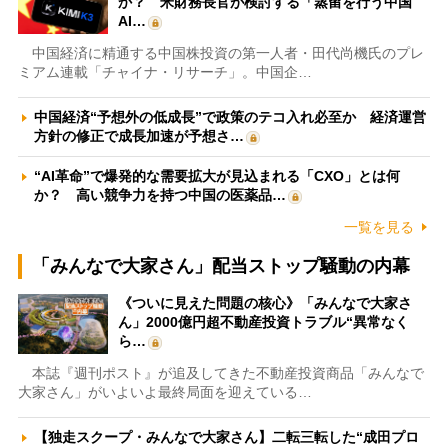
か？ 米財務長官が検討する「蒸留を行う中国
AI…
中国経済に精通する中国株投資の第一人者・田代尚機氏のプレ
ミアム連載「チャイナ・リサーチ」。中国企…
中国経済“予想外の低成長”で政策のテコ入れ必至か 経済運営
方針の修正で成長加速が予想さ…
“AI革命”で爆発的な需要拡大が見込まれる「CXO」とは何
か？ 高い競争力を持つ中国の医薬品…
一覧を見る
「みんなで大家さん」配当ストップ騒動の内幕
《ついに見えた問題の核心》「みんなで大家さ
ん」2000億円超不動産投資トラブル“異常なく
ら…
本誌『週刊ポスト』が追及してきた不動産投資商品「みんなで
大家さん」がいよいよ最終局面を迎えている…
【独走スクープ・みんなで大家さん】二転三転した“成田プロ