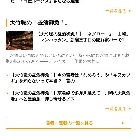
た 「日産ルークス」さらなる躍進…
一覧を見る
大竹聡の「昼酒御免！」
【大竹聡の昼酒御免！】「ネグローニ」「山崎」
「マンハッタン」新宿三丁目の隠れ家バーで1…
お酒はいつ飲んでもいいものだが、昼から飲むお酒にはまた格
別の味わいがある――。ライター・作家の大竹…
【大竹聡の昼酒御免！】今の若者は「なめろう」や「キヌカツ
ギ」を知らないって本当？ 昔の…
【大竹聡の昼酒御免！】京急線で多摩川越えて「川崎の大衆酒
場」へと昼酒旅 押し寄せるノス…
一覧を見る
著者・連載の一覧を見る