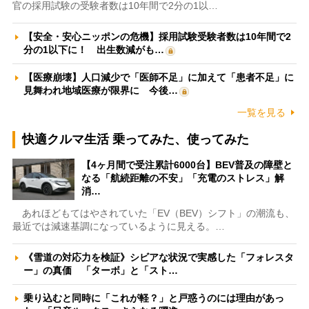
官の採用試験の受験者数は10年間で2分の1以…
【安全・安心ニッポンの危機】採用試験受験者数は10年間で2
分の1以下に！ 出生数減がも…
【医療崩壊】人口減少で「医師不足」に加えて「患者不足」に
見舞われ地域医療が限界に 今後…
一覧を見る
快適クルマ生活 乗ってみた、使ってみた
【4ヶ月間で受注累計6000台】BEV普及の障壁と
なる「航続距離の不安」「充電のストレス」解
消…
あれほどもてはやされていた「EV（BEV）シフト」の潮流も、
最近では減速基調になっているように見える。…
《雪道の対応力を検証》シビアな状況で実感した「フォレスタ
ー」の真価 「ターボ」と「スト…
乗り込むと同時に「これが軽？」と戸惑うのには理由があっ