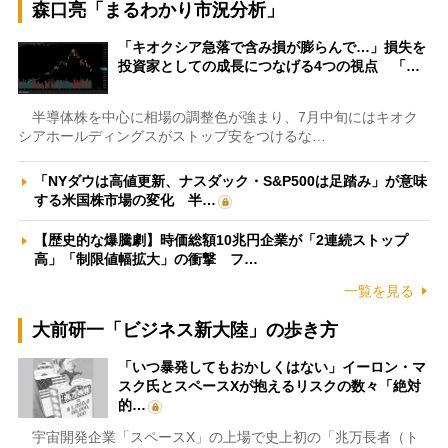
森口亮「まるわかり市況分析」
「キオクシア急落で含み損が膨らんで…」損失を
投資家としての成長につなげる4つの視点 「…
半導体株を中心に相場の調整色が強まり、7月中旬にはキオク
シアホールディングスがストップ安をつけるな…
「NYダウは高値更新、ナスダック・S&P500は足踏み」が意味
する米国株市場の変化 半…
【歴史的な爆騰劇】時価総額10兆円企業が「2連続ストップ
高」「制限値幅拡大」の衝撃 フ…
一覧を見る
大前研一「ビジネス新大陸」の歩き方
「いつ暴発してもおかしくはない」イーロン・マ
スク氏とスペースXが抱えるリスクの数々「絶対
的…
宇宙開発企業「スペースX」の上場で史上初の「兆万長者（ト