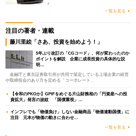
一覧を見る
注目の著者・連載
藤川里絵「さあ、投資を始めよう！」
5年ぶり改訂の「CGコード」、何が変わったのか
ポイントを解説 企業に成長投資の具体的な説
明…
金融庁と東京証券取引所が共同で策定している上場企業の経営
や取締役会のあり方を定める「コーポレート…
【令和のPKOか】GPIFをめぐる片山財務相の「円資産への投
資拡大」発言の波紋 「国債重視」…
インフレでも「物価負け」しない金融商品「物価連動国債」に
注目 元本が物価の動きに合わせ…
一覧を見る