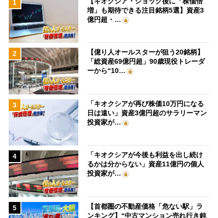
【キオクシア・ショック後に「株価倍
1
増」も期待できる注目銘柄5選】資産3
億円超・…
【億り人オールスターが狙う20銘柄】
2
「総資産69億円超」90歳現役トレーダ
ーから“10…
「キオクシアが再び株価10万円になる
3
日は遠い」資産3億円超のサラリーマン
投資家が…
「キオクシアが今後も利益を出し続け
4
るかは分からない」資産11億円の個人
投資家が…
【首都圏の不動産価格「危ない駅」ラ
5
ンキング】“中古マンション売れ行き鈍