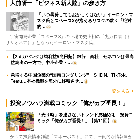
大前研一「ビジネス新大陸」の歩き方
「いつ暴発してもおかしくはない」イーロン・マ
スク氏とスペースXが抱えるリスクの数々「絶対
的…
宇宙開発企業「スペースX」の上場で史上初の「兆万長者（ト
リリオネア）」となったイーロン・マスク氏。…
【3メガバンクは純利益5兆円超】銀行、商社、ゼネコンは最高
益続出の一方で、中小企業・…
急増する中国企業の“国籍ロンダリング” SHEIN、TikTok、
Temu…本社機能を海外に移転させ…
一覧を見る
投資ノウハウ満載コミック「俺がカブ番長！」
「売り時」を逃さないトレンド見極め術 投資コ
ミック「俺がカブ番長！」【第11回】
かつて投資情報雑誌「マネーポスト」にて、圧倒的な情報量が