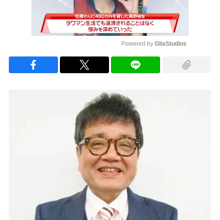
Powered by 
GliaStudios
Mute