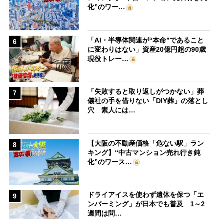
化”のワー…
「AI・半導体関連が“本命”であること
6
に変わりはない」資産20億円超の90歳
現役トレー…
「失敗すると取り返しがつかない」葬
7
儀社の手を借りない「DIY葬」の落とし
穴 素人には…
【大阪の不動産価格「危ない駅」ラン
8
キング】“中古マンション売れ行き鈍
化”のワース…
ドライアイスを使わず遺体を保つ「エ
9
ンバーミング」が日本でも普及 1～2
週間は問…