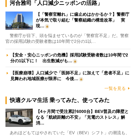
河合雅司「人口減少ニッポンの活路」
【「警察官離れ」に歯止めはかかるか？】警察庁
が本気で取り組む「警察組織の構造改革」 実
現…
警察庁が目下、頭を悩ませているのが「警察官不足」だ。警察
官の採用試験の受験者数は10年間で2分の1以…
【安全・安心ニッポンの危機】採用試験受験者数は10年間で2
分の1以下に！ 出生数減がも…
【医療崩壊】人口減少で「医師不足」に加えて「患者不足」に
見舞われ地域医療が限界に 今後…
一覧を見る
快適クルマ生活 乗ってみた、使ってみた
【4ヶ月間で受注累計6000台】BEV普及の障壁と
なる「航続距離の不安」「充電のストレス」解
消…
あれほどもてはやされていた「EV（BEV）シフト」の潮流も、