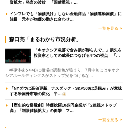
資拡大」発言の波紋 「国債重視」…
インフレでも「物価負け」しない金融商品「物価連動国債」に
注目 元本が物価の動きに合わせ…
一覧を見る
森口亮「まるわかり市況分析」
「キオクシア急落で含み損が膨らんで…」損失を
投資家としての成長につなげる4つの視点 「…
半導体株を中心に相場の調整色が強まり、7月中旬にはキオク
シアホールディングスがストップ安をつけるな…
「NYダウは高値更新、ナスダック・S&P500は足踏み」が意味
する米国株市場の変化 半…
【歴史的な爆騰劇】時価総額10兆円企業が「2連続ストップ
高」「制限値幅拡大」の衝撃 フ…
一覧を見る