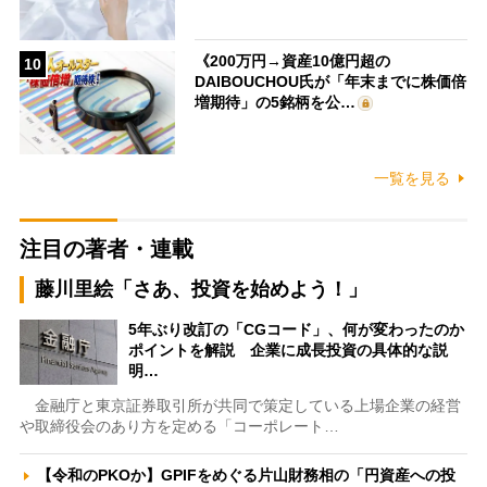
《200万円→資産10億円超の
10
DAIBOUCHOU氏が「年末までに株価倍
増期待」の5銘柄を公…
一覧を見る
注目の著者・連載
藤川里絵「さあ、投資を始めよう！」
5年ぶり改訂の「CGコード」、何が変わったのか
ポイントを解説 企業に成長投資の具体的な説
明…
金融庁と東京証券取引所が共同で策定している上場企業の経営
や取締役会のあり方を定める「コーポレート…
【令和のPKOか】GPIFをめぐる片山財務相の「円資産への投