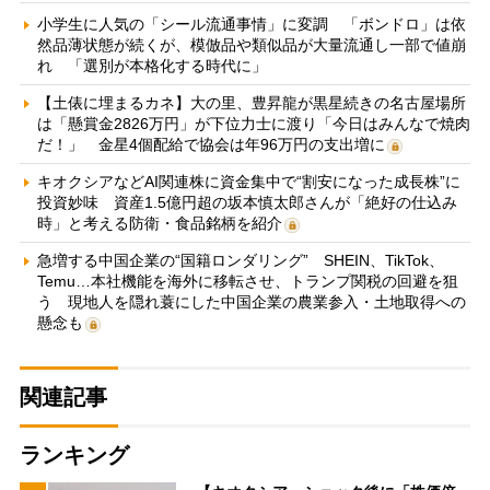
小学生に人気の「シール流通事情」に変調 「ボンドロ」は依
然品薄状態が続くが、模倣品や類似品が大量流通し一部で値崩
れ 「選別が本格化する時代に」
【土俵に埋まるカネ】大の里、豊昇龍が黒星続きの名古屋場所
は「懸賞金2826万円」が下位力士に渡り「今日はみんなで焼肉
だ！」 金星4個配給で協会は年96万円の支出増に
キオクシアなどAI関連株に資金集中で“割安になった成長株”に
投資妙味 資産1.5億円超の坂本慎太郎さんが「絶好の仕込み
時」と考える防衛・食品銘柄を紹介
急増する中国企業の“国籍ロンダリング” SHEIN、TikTok、
Temu…本社機能を海外に移転させ、トランプ関税の回避を狙
う 現地人を隠れ蓑にした中国企業の農業参入・土地取得への
懸念も
関連記事
ランキング