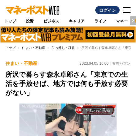
ログイン
トップ
投資
ビジネス
キャリア
ライフ
マネー
トップ
住まい・不動産
引っ越し・移住
所沢で暮らす森永卓郎さん「東京で
住まい・不動産
2023.04.05 16:00
女性セブン
所沢で暮らす森永卓郎さん「東京での生
活を手放せば、地方では何も手放す必要
がない」
もっと見る
arrow_forward_ios