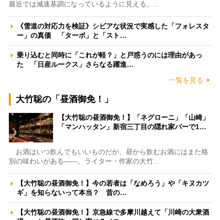
最近では減速基調になっているように見える。…
《雪道の対応力を検証》シビアな状況で実感した「フォレスタ
ー」の真価 「ターボ」と「スト…
乗り込むと同時に「これが軽？」と戸惑うのには理由があっ
た 「日産ルークス」さらなる躍進…
一覧を見る
大竹聡の「昼酒御免！」
【大竹聡の昼酒御免！】「ネグローニ」「山崎」
「マンハッタン」新宿三丁目の隠れ家バーで1…
お酒はいつ飲んでもいいものだが、昼から飲むお酒にはまた格
別の味わいがある――。ライター・作家の大竹…
【大竹聡の昼酒御免！】今の若者は「なめろう」や「キヌカツ
ギ」を知らないって本当？ 昔の…
【大竹聡の昼酒御免！】京急線で多摩川越えて「川崎の大衆酒