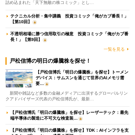
詰め込まれた「天下無敵の株コミック」とし…
テクニカル分析・集中講義 投資コミック「俺がカブ番長！」
【第10回】
不透明相場に勝つ信用取引の極意 投資コミック「俺がカブ番
長！」【第9回】
一覧を見る
戸松信博の明日の爆騰株を探せ！
【戸松信博氏「明日の爆騰株」を探せ】トーメン
デバイス：サムスンを通じて世界のAIメモリ需
要…
新聞や雑誌など多数の金融メディアに出演するグローバルリン
クアドバイザーズ代表の戸松信博氏が、最新…
【戸松信博氏「明日の爆騰株」を探せ】レーザーテック：最先
端半導体の製造に不可欠な検査装…
【戸松信博氏「明日の爆騰株」を探せ】TDK：AIインフラを支