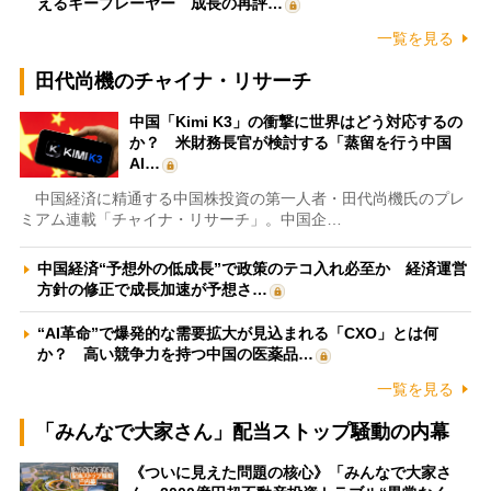
えるキープレーヤー 成長の再評…
一覧を見る
田代尚機のチャイナ・リサーチ
中国「Kimi K3」の衝撃に世界はどう対応するの
か？ 米財務長官が検討する「蒸留を行う中国
AI…
中国経済に精通する中国株投資の第一人者・田代尚機氏のプレ
ミアム連載「チャイナ・リサーチ」。中国企…
中国経済“予想外の低成長”で政策のテコ入れ必至か 経済運営
方針の修正で成長加速が予想さ…
“AI革命”で爆発的な需要拡大が見込まれる「CXO」とは何
か？ 高い競争力を持つ中国の医薬品…
一覧を見る
「みんなで大家さん」配当ストップ騒動の内幕
《ついに見えた問題の核心》「みんなで大家さ