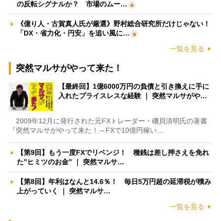
の反転シグナルか？ 市場のムー…
《億り人・古賀真人氏が厳選》野村総合研究所だけじゃない！
「DX・省力化・円安」を追い風に…
一覧を見る
突然マルサがやって来た！
【最終回】1億6000万円の負債と引き換えに手に
入れたプライスレスな経験 ｜ 突然マルサがや…
2009年12月に発行された元FXトレーダー・磯貝清明氏の著書
『突然マルサがやって来た！～FXで10億円稼い…
【第9回】もう一度FXでリベンジ！ 種銭は差し押さえを免れ
た”ヒミツのお金” ｜ 突然マルサ…
【第8回】年利はなんと14.6％！ 毎日5万円超の延滞税が積み
上がっていく ｜ 突然マルサ…
一覧を見る