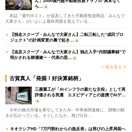
ん」2000億円超不動産投資トラブル“異常なく
ら…
本誌『週刊ポスト』が追及してきた不動産投資商品「みんなで
大家さん」がいよいよ最終局面を迎えている…
【独走スクープ・みんなで大家さん】二転三転した“成田プロ
ジェクト”の計画変更の裏で起き…
【追及スクープ・みんなで大家さん】独占入手“内部議事録”で
明かされる柳瀬健一・代表の思…
一覧を見る
古賀真人「発掘！好決算銘柄」
三菱重工が「AIインフラの新たな主役」として再
評価される気運 エヌビディアとの提携でAIデ…
今年の株式市場を牽引してきたAI・半導体関連株に、調整の動
きが広がっている。そうしたなか、再び注目…
キオクシアHD「7万円割れからの急反発」は再びの上昇局面へ