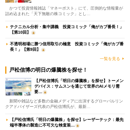
かつて投資情報雑誌「マネーポスト」にて、圧倒的な情報量が
詰め込まれた「天下無敵の株コミック」とし…
テクニカル分析・集中講義 投資コミック「俺がカブ番長！」
【第10回】
不透明相場に勝つ信用取引の極意 投資コミック「俺がカブ番
長！」【第9回】
一覧を見る
戸松信博の明日の爆騰株を探せ！
【戸松信博氏「明日の爆騰株」を探せ】トーメン
デバイス：サムスンを通じて世界のAIメモリ需
要…
新聞や雑誌など多数の金融メディアに出演するグローバルリン
クアドバイザーズ代表の戸松信博氏が、最新…
【戸松信博氏「明日の爆騰株」を探せ】レーザーテック：最先
端半導体の製造に不可欠な検査装…