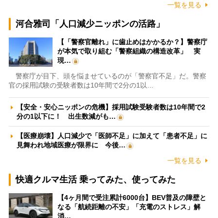
一覧を見る
河合雅司「人口減少ニッポンの活路」
【「警察官離れ」に歯止めはかかるか？】警察庁
が本気で取り組む「警察組織の構造改革」 実
現…
警察庁が目下、頭を悩ませているのが「警察官不足」だ。警察
官の採用試験の受験者数は10年間で2分の1以…
【安全・安心ニッポンの危機】採用試験受験者数は10年間で2
分の1以下に！ 出生数減がも…
【医療崩壊】人口減少で「医師不足」に加えて「患者不足」に
見舞われ地域医療が限界に 今後…
一覧を見る
快適クルマ生活 乗ってみた、使ってみた
【4ヶ月間で受注累計6000台】BEV普及の障壁と
なる「航続距離の不安」「充電のストレス」解
消…