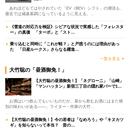
あれほどもてはやされていた「EV（BEV）シフト」の潮流も、
最近では減速基調になっているように見える。…
《雪道の対応力を検証》シビアな状況で実感した「フォレスタ
ー」の真価 「ターボ」と「スト…
乗り込むと同時に「これが軽？」と戸惑うのには理由があっ
た 「日産ルークス」さらなる躍進…
一覧を見る
大竹聡の「昼酒御免！」
【大竹聡の昼酒御免！】「ネグローニ」「山崎」
「マンハッタン」新宿三丁目の隠れ家バーで1…
お酒はいつ飲んでもいいものだが、昼から飲むお酒にはまた格
別の味わいがある――。ライター・作家の大竹…
【大竹聡の昼酒御免！】今の若者は「なめろう」や「キヌカツ
ギ」を知らないって本当？ 昔の…