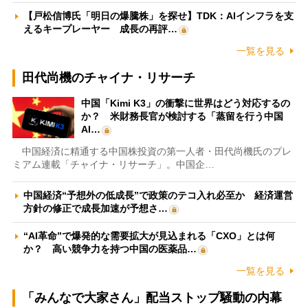
【戸松信博氏「明日の爆騰株」を探せ】TDK：AIインフラを支
えるキープレーヤー 成長の再評…
一覧を見る
田代尚機のチャイナ・リサーチ
中国「Kimi K3」の衝撃に世界はどう対応するの
か？ 米財務長官が検討する「蒸留を行う中国
AI…
中国経済に精通する中国株投資の第一人者・田代尚機氏のプレ
ミアム連載「チャイナ・リサーチ」。中国企…
中国経済“予想外の低成長”で政策のテコ入れ必至か 経済運営
方針の修正で成長加速が予想さ…
“AI革命”で爆発的な需要拡大が見込まれる「CXO」とは何
か？ 高い競争力を持つ中国の医薬品…
一覧を見る
「みんなで大家さん」配当ストップ騒動の内幕