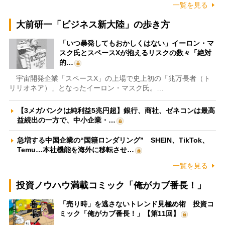
一覧を見る
大前研一「ビジネス新大陸」の歩き方
「いつ暴発してもおかしくはない」イーロン・マ
スク氏とスペースXが抱えるリスクの数々「絶対
的…
宇宙開発企業「スペースX」の上場で史上初の「兆万長者（ト
リリオネア）」となったイーロン・マスク氏。…
【3メガバンクは純利益5兆円超】銀行、商社、ゼネコンは最高
益続出の一方で、中小企業・…
急増する中国企業の“国籍ロンダリング” SHEIN、TikTok、
Temu…本社機能を海外に移転させ…
一覧を見る
投資ノウハウ満載コミック「俺がカブ番長！」
「売り時」を逃さないトレンド見極め術 投資コ
ミック「俺がカブ番長！」【第11回】