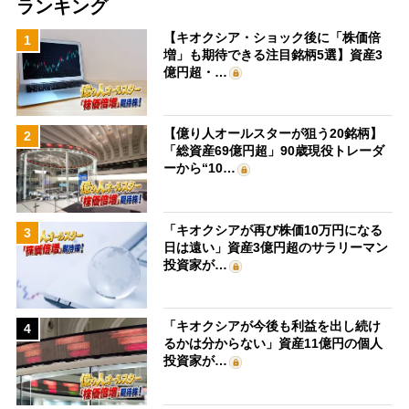
ランキング
【キオクシア・ショック後に「株価倍
1
増」も期待できる注目銘柄5選】資産3
億円超・…
【億り人オールスターが狙う20銘柄】
2
「総資産69億円超」90歳現役トレーダ
ーから“10…
「キオクシアが再び株価10万円になる
3
日は遠い」資産3億円超のサラリーマン
投資家が…
「キオクシアが今後も利益を出し続け
4
るかは分からない」資産11億円の個人
投資家が…