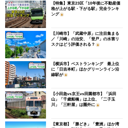
【特集】東京23区「10年後に不動産価
格が上がる駅・下がる駅」完全ランキ
ング
【川崎市】「武蔵中原」に注目集まる
／「川崎」の治安、「登戸」の水害リ
スクはどう評価される？
【横浜市】ベストランキング 最上位
に「日吉本町」ほかグリーンライン沿
線駅が
【小田急vs京王vs田園都市】「浜田
山」「千歳船橋」は上位、「二子玉
川」「三軒屋」は圏外に
【東京都】「勝どき」「豊洲」ほか湾