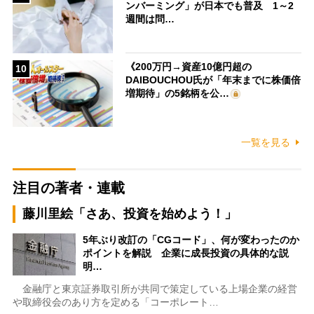
ンバーミング」が日本でも普及 1～2
週間は問…
《200万円→資産10億円超の
10
DAIBOUCHOU氏が「年末までに株価倍
増期待」の5銘柄を公…
一覧を見る
注目の著者・連載
藤川里絵「さあ、投資を始めよう！」
5年ぶり改訂の「CGコード」、何が変わったのか
ポイントを解説 企業に成長投資の具体的な説
明…
金融庁と東京証券取引所が共同で策定している上場企業の経営
や取締役会のあり方を定める「コーポレート…