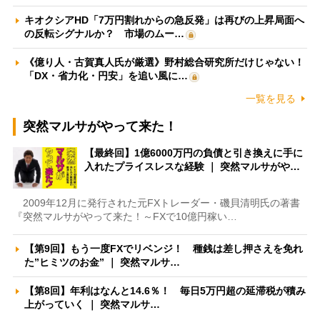
キオクシアHD「7万円割れからの急反発」は再びの上昇局面へ
の反転シグナルか？ 市場のムー…
《億り人・古賀真人氏が厳選》野村総合研究所だけじゃない！
「DX・省力化・円安」を追い風に…
一覧を見る
突然マルサがやって来た！
【最終回】1億6000万円の負債と引き換えに手に
入れたプライスレスな経験 ｜ 突然マルサがや…
2009年12月に発行された元FXトレーダー・磯貝清明氏の著書
『突然マルサがやって来た！～FXで10億円稼い…
【第9回】もう一度FXでリベンジ！ 種銭は差し押さえを免れ
た”ヒミツのお金” ｜ 突然マルサ…
【第8回】年利はなんと14.6％！ 毎日5万円超の延滞税が積み
上がっていく ｜ 突然マルサ…