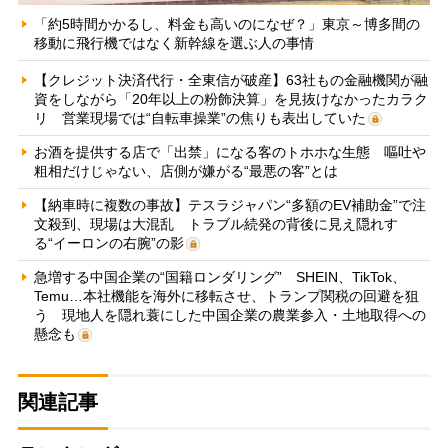
「約5時間かかるし、料金も高いのになぜ？」東京～博多間の
移動に飛行機ではなく新幹線を選ぶ人の事情
【クレジット決済代行・全東信が破産】63社もの金融機関が融
資をしながら「20年以上の粉飾決算」を見抜けなかったカラク
リ 営業現場では“自転車操業”の焦りも表出していた
お酒を提供する店で「出禁」になる客のトホホな生態 嘔吐や
粗相だけじゃない、店側が嫌がる“最悪の客”とは
【納車時に複数の事故】テスラジャパン“多額のEV補助金”で注
文殺到、現場は大混乱 トラブル続発の背後に見え隠れす
る“イーロンの右腕”の影
急増する中国企業の“国籍ロンダリング” SHEIN、TikTok、
Temu…本社機能を海外に移転させ、トランプ関税の回避を狙
う 現地人を隠れ蓑にした中国企業の農業参入・土地取得への
懸念も
関連記事