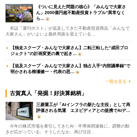
《ついに見えた問題の核心》「みんなで大家さ
ん」2000億円超不動産投資トラブル“異常なく
ら…
本誌『週刊ポスト』が追及してきた不動産投資商品「みんなで
大家さん」がいよいよ最終局面を迎えている…
【独走スクープ・みんなで大家さん】二転三転した“成田プロ
ジェクト”の計画変更の裏で起き…
【追及スクープ・みんなで大家さん】独占入手“内部議事録”で
明かされる柳瀬健一・代表の思…
一覧を見る
古賀真人「発掘！好決算銘柄」
三菱重工が「AIインフラの新たな主役」として再
評価される気運 エヌビディアとの提携でAIデ…
今年の株式市場を牽引してきたAI・半導体関連株に、調整の動
きが広がっている。そうしたなか、再び注目…