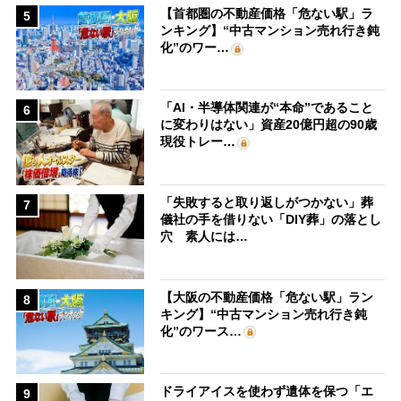
【首都圏の不動産価格「危ない駅」ラ
5
ンキング】“中古マンション売れ行き鈍
化”のワー…
「AI・半導体関連が“本命”であること
6
に変わりはない」資産20億円超の90歳
現役トレー…
「失敗すると取り返しがつかない」葬
7
儀社の手を借りない「DIY葬」の落とし
穴 素人には…
【大阪の不動産価格「危ない駅」ラン
8
キング】“中古マンション売れ行き鈍
化”のワース…
ドライアイスを使わず遺体を保つ「エ
9