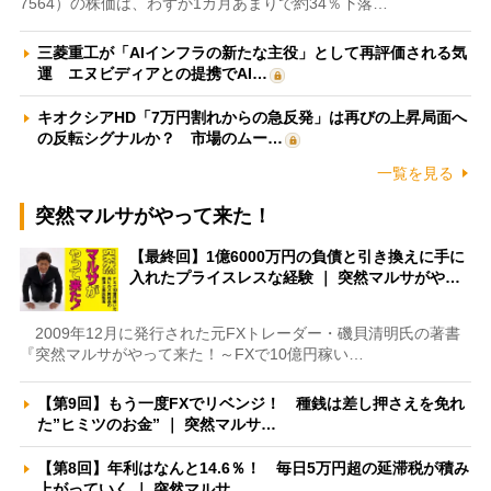
7564）の株価は、わずか1カ月あまりで約34％下落…
三菱重工が「AIインフラの新たな主役」として再評価される気
運 エヌビディアとの提携でAI…
キオクシアHD「7万円割れからの急反発」は再びの上昇局面へ
の反転シグナルか？ 市場のムー…
一覧を見る
突然マルサがやって来た！
【最終回】1億6000万円の負債と引き換えに手に
入れたプライスレスな経験 ｜ 突然マルサがや…
2009年12月に発行された元FXトレーダー・磯貝清明氏の著書
『突然マルサがやって来た！～FXで10億円稼い…
【第9回】もう一度FXでリベンジ！ 種銭は差し押さえを免れ
た”ヒミツのお金” ｜ 突然マルサ…
【第8回】年利はなんと14.6％！ 毎日5万円超の延滞税が積み
上がっていく ｜ 突然マルサ…