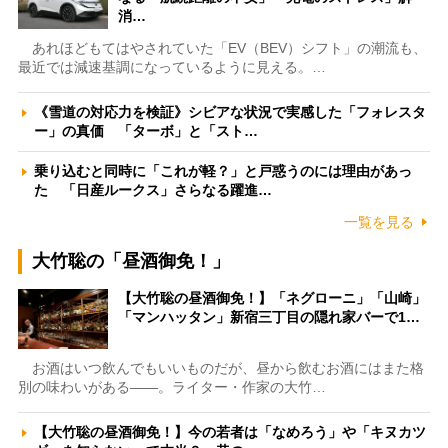
消…
あれほどもてはやされていた「EV（BEV）シフト」の潮流も、
最近では減速基調になっているように見える。…
《雪道の対応力を検証》シビアな状況で実感した「フォレスタ
ー」の真価 「ターボ」と「スト…
乗り込むと同時に「これが軽？」と戸惑うのには理由があっ
た 「日産ルークス」さらなる躍進…
一覧を見る
大竹聡の「昼酒御免！」
【大竹聡の昼酒御免！】「ネグローニ」「山崎」
「マンハッタン」新宿三丁目の隠れ家バーで1…
お酒はいつ飲んでもいいものだが、昼から飲むお酒にはまた格
別の味わいがある――。ライター・作家の大竹…
【大竹聡の昼酒御免！】今の若者は「なめろう」や「キヌカツ