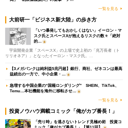
一覧を見る
大前研一「ビジネス新大陸」の歩き方
「いつ暴発してもおかしくはない」イーロン・マ
スク氏とスペースXが抱えるリスクの数々「絶対
的…
宇宙開発企業「スペースX」の上場で史上初の「兆万長者（ト
リリオネア）」となったイーロン・マスク氏。…
【3メガバンクは純利益5兆円超】銀行、商社、ゼネコンは最高
益続出の一方で、中小企業・…
急増する中国企業の“国籍ロンダリング” SHEIN、TikTok、
Temu…本社機能を海外に移転させ…
一覧を見る
投資ノウハウ満載コミック「俺がカブ番長！」
「売り時」を逃さないトレンド見極め術 投資コ
ミック「俺がカブ番長！」【第11回】