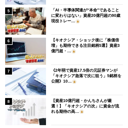
「AI・半導体関連が“本命”であること
5
に変わりはない」資産20億円超の90歳
現役トレー…
【キオクシア・ショック後に「株価倍
6
増」も期待できる注目銘柄5選】資産3
億円超・…
《2年弱で資産17.5倍の元証券マンが
7
「キオクシア急落で次に狙う」5銘柄を
公開》10…
【資産10億円超・かんちさんが厳
8
選！】「キオクシアの次」に資金が流
れる期待の高…