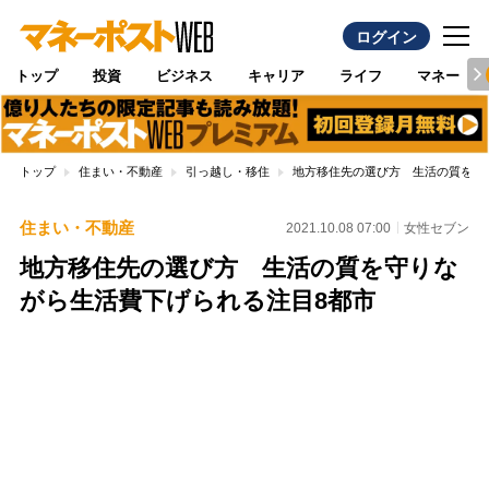
ログイン
トップ
投資
ビジネス
キャリア
ライフ
マネー
トップ
住まい・不動産
引っ越し・移住
地方移住先の選び方 生活の質を守
住まい・不動産
2021.10.08 07:00
女性セブン
地方移住先の選び方 生活の質を守りな
がら生活費下げられる注目8都市
Loaded
:
100.00%
/
Unmute