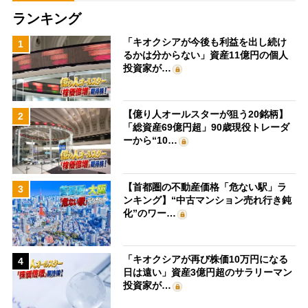
ランキング
「キオクシアが今後も利益を出し続け
1
るかは分からない」資産11億円の個人
投資家が…
【億り人オールスターが狙う20銘柄】
2
「総資産69億円超」90歳現役トレーダ
ーから“10…
【首都圏の不動産価格「危ない駅」ラ
3
ンキング】“中古マンション売れ行き鈍
化”のワー…
「キオクシアが再び株価10万円になる
4
日は遠い」資産3億円超のサラリーマン
投資家が…