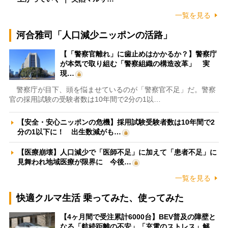
一覧を見る
河合雅司「人口減少ニッポンの活路」
【「警察官離れ」に歯止めはかかるか？】警察庁
が本気で取り組む「警察組織の構造改革」 実
現…
警察庁が目下、頭を悩ませているのが「警察官不足」だ。警察
官の採用試験の受験者数は10年間で2分の1以…
【安全・安心ニッポンの危機】採用試験受験者数は10年間で2
分の1以下に！ 出生数減がも…
【医療崩壊】人口減少で「医師不足」に加えて「患者不足」に
見舞われ地域医療が限界に 今後…
一覧を見る
快適クルマ生活 乗ってみた、使ってみた
【4ヶ月間で受注累計6000台】BEV普及の障壁と
なる「航続距離の不安」「充電のストレス」解