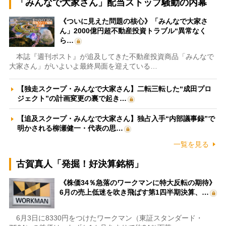
「みんなで大家さん」配当ストップ騒動の内幕
《ついに見えた問題の核心》「みんなで大家さ
ん」2000億円超不動産投資トラブル“異常なく
ら…
本誌『週刊ポスト』が追及してきた不動産投資商品「みんなで
大家さん」がいよいよ最終局面を迎えている…
【独走スクープ・みんなで大家さん】二転三転した“成田プロ
ジェクト”の計画変更の裏で起き…
【追及スクープ・みんなで大家さん】独占入手“内部議事録”で
明かされる柳瀬健一・代表の思…
一覧を見る
古賀真人「発掘！好決算銘柄」
《株価34％急落のワークマンに特大反転の期待》
6月の売上低迷を吹き飛ばす第1四半期決算、…
6月3日に8330円をつけたワークマン（東証スタンダード・