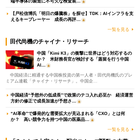
端半導体の製造に不可欠な検査装…
【戸松信博氏「明日の爆騰株」を探せ】TDK：AIインフラを支
えるキープレーヤー 成長の再評…
一覧を見る
田代尚機のチャイナ・リサーチ
中国「Kimi K3」の衝撃に世界はどう対応するの
か？ 米財務長官が検討する「蒸留を行う中国
AI…
中国経済に精通する中国株投資の第一人者・田代尚機氏のプレ
ミアム連載「チャイナ・リサーチ」。中国企…
中国経済“予想外の低成長”で政策のテコ入れ必至か 経済運営
方針の修正で成長加速が予想さ…
“AI革命”で爆発的な需要拡大が見込まれる「CXO」とは何
か？ 高い競争力を持つ中国の医薬品…
一覧を見る