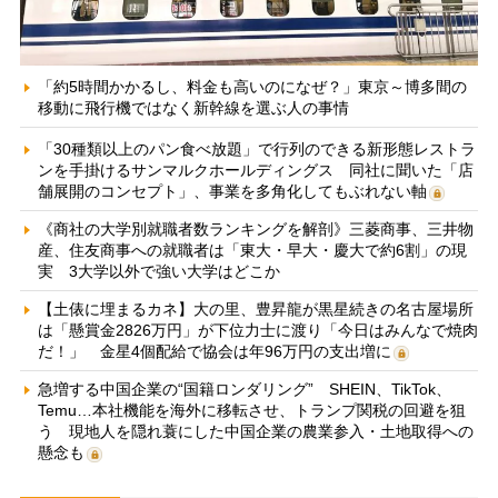
「約5時間かかるし、料金も高いのになぜ？」東京～博多間の
移動に飛行機ではなく新幹線を選ぶ人の事情
「30種類以上のパン食べ放題」で行列のできる新形態レストラ
ンを手掛けるサンマルクホールディングス 同社に聞いた「店
舗展開のコンセプト」、事業を多角化してもぶれない軸
《商社の大学別就職者数ランキングを解剖》三菱商事、三井物
産、住友商事への就職者は「東大・早大・慶大で約6割」の現
実 3大学以外で強い大学はどこか
【土俵に埋まるカネ】大の里、豊昇龍が黒星続きの名古屋場所
は「懸賞金2826万円」が下位力士に渡り「今日はみんなで焼肉
だ！」 金星4個配給で協会は年96万円の支出増に
急増する中国企業の“国籍ロンダリング” SHEIN、TikTok、
Temu…本社機能を海外に移転させ、トランプ関税の回避を狙
う 現地人を隠れ蓑にした中国企業の農業参入・土地取得への
懸念も