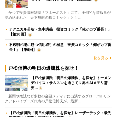
かつて投資情報雑誌「マネーポスト」にて、圧倒的な情報量が
詰め込まれた「天下無敵の株コミック」とし…
テクニカル分析・集中講義 投資コミック「俺がカブ番長！」
【第10回】
不透明相場に勝つ信用取引の極意 投資コミック「俺がカブ番
長！」【第9回】
一覧を見る
戸松信博の明日の爆騰株を探せ！
【戸松信博氏「明日の爆騰株」を探せ】トーメン
デバイス：サムスンを通じて世界のAIメモリ需
要…
新聞や雑誌など多数の金融メディアに出演するグローバルリン
クアドバイザーズ代表の戸松信博氏が、最新…
【戸松信博氏「明日の爆騰株」を探せ】レーザーテック：最先