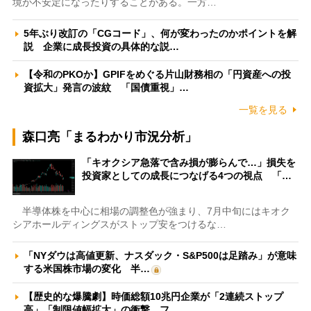
境が不安定になったりすることがある。一方…
5年ぶり改訂の「CGコード」、何が変わったのかポイントを解
説 企業に成長投資の具体的な説…
【令和のPKOか】GPIFをめぐる片山財務相の「円資産への投
資拡大」発言の波紋 「国債重視」…
一覧を見る
森口亮「まるわかり市況分析」
「キオクシア急落で含み損が膨らんで…」損失を
投資家としての成長につなげる4つの視点 「…
半導体株を中心に相場の調整色が強まり、7月中旬にはキオク
シアホールディングスがストップ安をつけるな…
「NYダウは高値更新、ナスダック・S&P500は足踏み」が意味
する米国株市場の変化 半…
【歴史的な爆騰劇】時価総額10兆円企業が「2連続ストップ
高」「制限値幅拡大」の衝撃 フ…