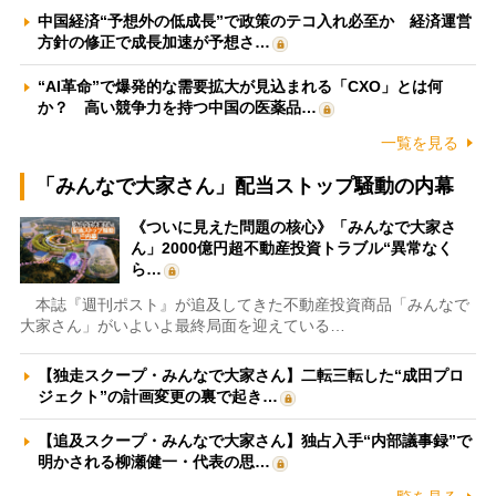
中国経済“予想外の低成長”で政策のテコ入れ必至か 経済運営
方針の修正で成長加速が予想さ…
“AI革命”で爆発的な需要拡大が見込まれる「CXO」とは何
か？ 高い競争力を持つ中国の医薬品…
一覧を見る
「みんなで大家さん」配当ストップ騒動の内幕
《ついに見えた問題の核心》「みんなで大家さ
ん」2000億円超不動産投資トラブル“異常なく
ら…
本誌『週刊ポスト』が追及してきた不動産投資商品「みんなで
大家さん」がいよいよ最終局面を迎えている…
【独走スクープ・みんなで大家さん】二転三転した“成田プロ
ジェクト”の計画変更の裏で起き…
【追及スクープ・みんなで大家さん】独占入手“内部議事録”で
明かされる柳瀬健一・代表の思…