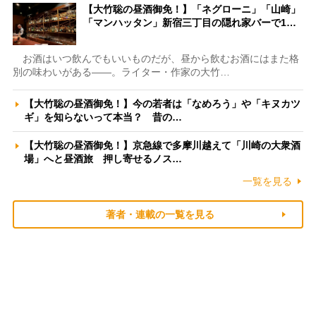
【大竹聡の昼酒御免！】「ネグローニ」「山崎」
「マンハッタン」新宿三丁目の隠れ家バーで1…
お酒はいつ飲んでもいいものだが、昼から飲むお酒にはまた格
別の味わいがある――。ライター・作家の大竹…
【大竹聡の昼酒御免！】今の若者は「なめろう」や「キヌカツ
ギ」を知らないって本当？ 昔の…
【大竹聡の昼酒御免！】京急線で多摩川越えて「川崎の大衆酒
場」へと昼酒旅 押し寄せるノス…
一覧を見る
著者・連載の一覧を見る