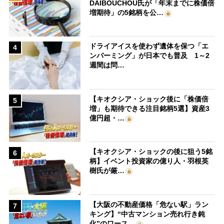
DAIBOUCHOU氏が「年末までに株価倍
増期待」の5銘柄を公…
ドライアイスを使わず遺体を保つ「エ
4
ンバーミング」が日本でも普及 1～2
週間は問…
【キオクシア・ショック後に「株価倍
5
増」も期待できる注目銘柄5選】資産3
億円超・…
【キオクシア・ショックの後に狙う5銘
6
柄】イベント投資家の億り人・羽根英
樹氏が厳…
【大阪の不動産価格「危ない駅」ラン
7
キング】“中古マンション売れ行き鈍
化”のワース…