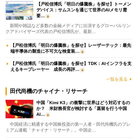
【戸松信博氏「明日の爆騰株」を探せ】トーメン
デバイス：サムスンを通じて世界のAIメモリ需
要…
新聞や雑誌など多数の金融メディアに出演するグローバルリン
クアドバイザーズ代表の戸松信博氏が、最新…
【戸松信博氏「明日の爆騰株」を探せ】レーザーテック：最先
端半導体の製造に不可欠な検査装…
【戸松信博氏「明日の爆騰株」を探せ】TDK：AIインフラを支
えるキープレーヤー 成長の再評…
一覧を見る
田代尚機のチャイナ・リサーチ
中国「Kimi K3」の衝撃に世界はどう対応するの
か？ 米財務長官が検討する「蒸留を行う中国
AI…
中国経済に精通する中国株投資の第一人者・田代尚機氏のプレ
ミアム連載「チャイナ・リサーチ」。中国企…