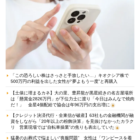
「この恐ろしい株はさっさと手放したい…」キオクシア株で
500万円の利益を出した女性が“夢よもう一度”と再購入
【土俵に埋まるカネ】大の里、豊昇龍が黒星続きの名古屋場所
は「懸賞金2826万円」が下位力士に渡り「今日はみんなで焼肉
だ！」 金星4個配給で協会は年96万円の支出増に
【クレジット決済代行・全東信が破産】63社もの金融機関が融
資をしながら「20年以上の粉飾決算」を見抜けなかったカラク
リ 営業現場では“自転車操業”の焦りも表出していた
猛暑のお葬式で悩ましい“喪服問題” 女性は「ワンピースを着