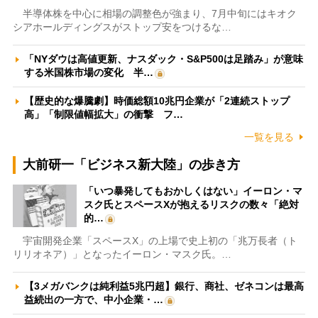
半導体株を中心に相場の調整色が強まり、7月中旬にはキオク
シアホールディングスがストップ安をつけるな…
「NYダウは高値更新、ナスダック・S&P500は足踏み」が意味
する米国株市場の変化 半…
【歴史的な爆騰劇】時価総額10兆円企業が「2連続ストップ
高」「制限値幅拡大」の衝撃 フ…
一覧を見る
大前研一「ビジネス新大陸」の歩き方
「いつ暴発してもおかしくはない」イーロン・マ
スク氏とスペースXが抱えるリスクの数々「絶対
的…
宇宙開発企業「スペースX」の上場で史上初の「兆万長者（ト
リリオネア）」となったイーロン・マスク氏。…
【3メガバンクは純利益5兆円超】銀行、商社、ゼネコンは最高
益続出の一方で、中小企業・…