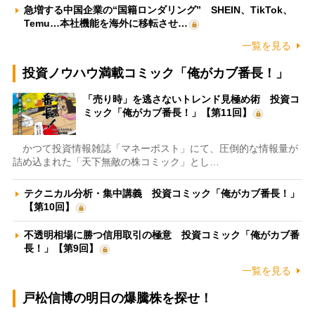
急増する中国企業の“国籍ロンダリング” SHEIN、TikTok、
Temu…本社機能を海外に移転させ…
一覧を見る
投資ノウハウ満載コミック「俺がカブ番長！」
「売り時」を逃さないトレンド見極め術 投資コ
ミック「俺がカブ番長！」【第11回】
かつて投資情報雑誌「マネーポスト」にて、圧倒的な情報量が
詰め込まれた「天下無敵の株コミック」とし…
テクニカル分析・集中講義 投資コミック「俺がカブ番長！」
【第10回】
不透明相場に勝つ信用取引の極意 投資コミック「俺がカブ番
長！」【第9回】
一覧を見る
戸松信博の明日の爆騰株を探せ！