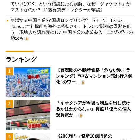
ていけばOK」という俗説に潜む誤解、なぜ「ジャケット」が
マストなのか？《1級葬祭ディレクターが解説》
急増する中国企業の“国籍ロンダリング” SHEIN、TikTok、
Temu…本社機能を海外に移転させ、トランプ関税の回避を狙
う 現地人を隠れ蓑にした中国企業の農業参入・土地取得への
懸念も
ランキング
【首都圏の不動産価格「危ない駅」ラ
1
ンキング】“中古マンション売れ行き鈍
化”のワー…
「キオクシアが今後も利益を出し続け
2
るかは分からない」資産11億円の個人
投資家が…
《200万円→資産10億円超の
3