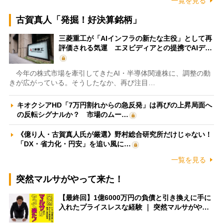
一覧を見る
古賀真人「発掘！好決算銘柄」
三菱重工が「AIインフラの新たな主役」として再
評価される気運 エヌビディアとの提携でAIデ…
今年の株式市場を牽引してきたAI・半導体関連株に、調整の動
きが広がっている。そうしたなか、再び注目…
キオクシアHD「7万円割れからの急反発」は再びの上昇局面へ
の反転シグナルか？ 市場のムー…
《億り人・古賀真人氏が厳選》野村総合研究所だけじゃない！
「DX・省力化・円安」を追い風に…
一覧を見る
突然マルサがやって来た！
【最終回】1億6000万円の負債と引き換えに手に
入れたプライスレスな経験 ｜ 突然マルサがや…