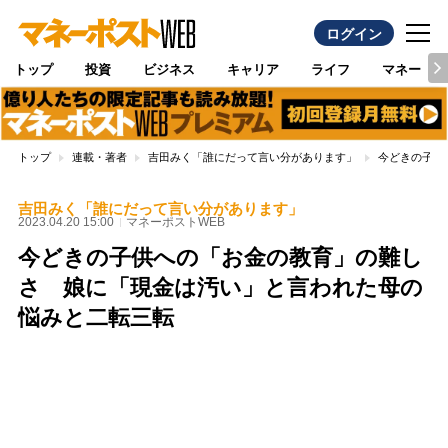
ログイン
トップ
投資
ビジネス
キャリア
ライフ
マネー
トップ
連載・著者
吉田みく「誰にだって言い分があります」
今どきの子供
吉田みく「誰にだって言い分があります」
2023.04.20 15:00
マネーポストWEB
今どきの子供への「お金の教育」の難し
さ 娘に「現金は汚い」と言われた母の
悩みと二転三転
Loaded
:
100.00%
/
Unmute