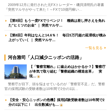
2009年12月に発行された元FXトレーダー・磯貝清明氏の著書
『突然マルサがやって来た！～FXで10億円稼い…
【第9回】もう一度FXでリベンジ！ 種銭は差し押さえを免れ
た”ヒミツのお金” ｜ 突然マルサ…
【第8回】年利はなんと14.6％！ 毎日5万円超の延滞税が積み
上がっていく ｜ 突然マルサ…
一覧を見る
河合雅司「人口減少ニッポンの活路」
【「警察官離れ」に歯止めはかかるか？】警察庁
が本気で取り組む「警察組織の構造改革」 実
現…
警察庁が目下、頭を悩ませているのが「警察官不足」だ。警察
官の採用試験の受験者数は10年間で2分の1以…
【安全・安心ニッポンの危機】採用試験受験者数は10年間で2
分の1以下に！ 出生数減がも…