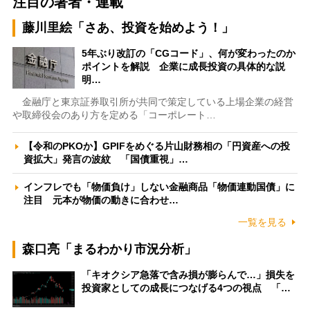
注目の著者・連載
藤川里絵「さあ、投資を始めよう！」
5年ぶり改訂の「CGコード」、何が変わったのか
ポイントを解説 企業に成長投資の具体的な説
明…
金融庁と東京証券取引所が共同で策定している上場企業の経営
や取締役会のあり方を定める「コーポレート…
【令和のPKOか】GPIFをめぐる片山財務相の「円資産への投
資拡大」発言の波紋 「国債重視」…
インフレでも「物価負け」しない金融商品「物価連動国債」に
注目 元本が物価の動きに合わせ…
一覧を見る
森口亮「まるわかり市況分析」
「キオクシア急落で含み損が膨らんで…」損失を
投資家としての成長につなげる4つの視点 「…