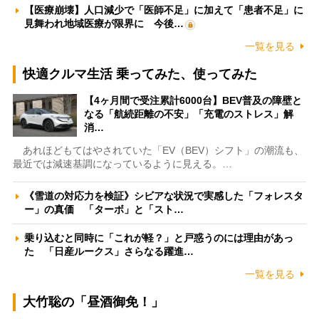
【医療崩壊】人口減少で「医師不足」に加えて「患者不足」に
見舞われ地域医療が限界に 今後…
一覧を見る
快適クルマ生活 乗ってみた、使ってみた
【4ヶ月間で受注累計6000台】BEV普及の障壁と
なる「航続距離の不安」「充電のストレス」解
消…
あれほどもてはやされていた「EV（BEV）シフト」の潮流も、
最近では減速基調になっているように見える。…
《雪道の対応力を検証》シビアな状況で実感した「フォレスタ
ー」の真価 「ターボ」と「スト…
乗り込むと同時に「これが軽？」と戸惑うのには理由があっ
た 「日産ルークス」さらなる躍進…
一覧を見る
大竹聡の「昼酒御免！」