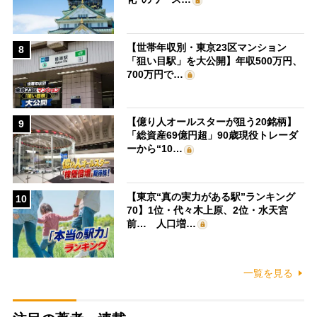
【世帯年収別・東京23区マンション
8
「狙い目駅」を大公開】年収500万円、
700万円で…
【億り人オールスターが狙う20銘柄】
9
「総資産69億円超」90歳現役トレーダ
ーから“10…
【東京“真の実力がある駅”ランキング
10
70】1位・代々木上原、2位・水天宮
前… 人口増…
一覧を見る