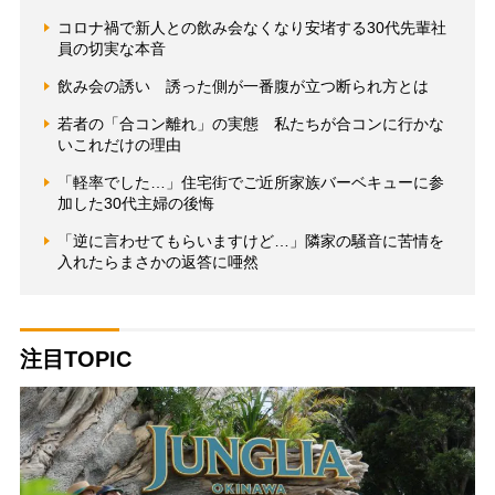
コロナ禍で新人との飲み会なくなり安堵する30代先輩社
員の切実な本音
飲み会の誘い 誘った側が一番腹が立つ断られ方とは
若者の「合コン離れ」の実態 私たちが合コンに行かな
いこれだけの理由
「軽率でした…」住宅街でご近所家族バーベキューに参
加した30代主婦の後悔
「逆に言わせてもらいますけど…」隣家の騒音に苦情を
入れたらまさかの返答に唖然
注目TOPIC