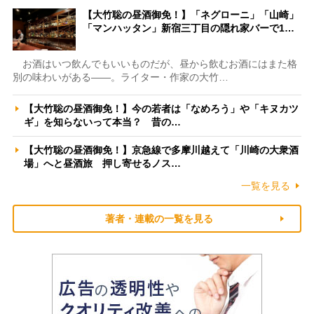
【大竹聡の昼酒御免！】「ネグローニ」「山崎」
「マンハッタン」新宿三丁目の隠れ家バーで1…
お酒はいつ飲んでもいいものだが、昼から飲むお酒にはまた格
別の味わいがある――。ライター・作家の大竹…
【大竹聡の昼酒御免！】今の若者は「なめろう」や「キヌカツ
ギ」を知らないって本当？ 昔の…
【大竹聡の昼酒御免！】京急線で多摩川越えて「川崎の大衆酒
場」へと昼酒旅 押し寄せるノス…
一覧を見る
著者・連載の一覧を見る