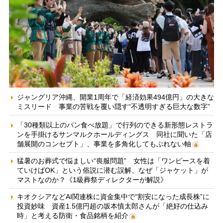
ジャングリア沖縄、開業1周年で「経済効果494億円」の大きな
ミスリード 事業の苦戦を覆い隠す“不透明すぎる巨大な数字”
「30種類以上のパン食べ放題」で行列のできる新形態レストラ
ンを手掛けるサンマルクホールディングス 同社に聞いた「店
舗展開のコンセプト」、事業を多角化してもぶれない軸
猛暑のお葬式で悩ましい“喪服問題” 女性は「ワンピースを着
ていけばOK」という俗説に潜む誤解、なぜ「ジャケット」が
マストなのか？《1級葬祭ディレクターが解説》
キオクシアなどAI関連株に資金集中で“割安になった成長株”に
投資妙味 資産1.5億円超の坂本慎太郎さんが「絶好の仕込み
時」と考える防衛・食品銘柄を紹介