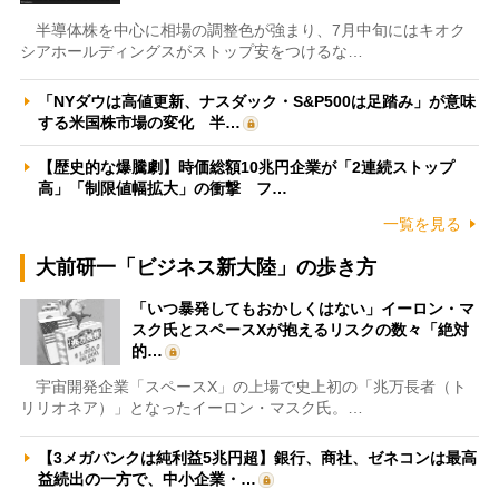
半導体株を中心に相場の調整色が強まり、7月中旬にはキオク
シアホールディングスがストップ安をつけるな…
「NYダウは高値更新、ナスダック・S&P500は足踏み」が意味
する米国株市場の変化 半…
【歴史的な爆騰劇】時価総額10兆円企業が「2連続ストップ
高」「制限値幅拡大」の衝撃 フ…
一覧を見る
大前研一「ビジネス新大陸」の歩き方
「いつ暴発してもおかしくはない」イーロン・マ
スク氏とスペースXが抱えるリスクの数々「絶対
的…
宇宙開発企業「スペースX」の上場で史上初の「兆万長者（ト
リリオネア）」となったイーロン・マスク氏。…
【3メガバンクは純利益5兆円超】銀行、商社、ゼネコンは最高
益続出の一方で、中小企業・…