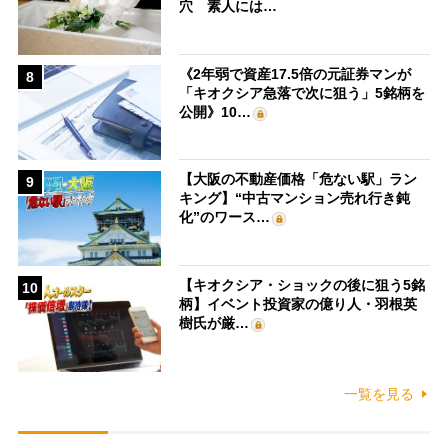
穴 素人には…
《2年弱で資産17.5倍の元証券マンが
8
「キオクシア急落で次に狙う」5銘柄を
公開》10…
【大阪の不動産価格「危ない駅」ラン
9
キング】“中古マンション売れ行き鈍
化”のワース…
【キオクシア・ショックの後に狙う5銘
10
柄】イベント投資家の億り人・羽根英
樹氏が厳…
一覧を見る