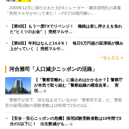
2009年12月に発行された元FXトレーダー・磯貝清明氏の著書
『突然マルサがやって来た！～FXで10億円稼い…
【第9回】もう一度FXでリベンジ！ 種銭は差し押さえを免れ
た”ヒミツのお金” ｜ 突然マルサ…
【第8回】年利はなんと14.6％！ 毎日5万円超の延滞税が積み
上がっていく ｜ 突然マルサ…
一覧を見る
河合雅司「人口減少ニッポンの活路」
【「警察官離れ」に歯止めはかかるか？】警察庁
が本気で取り組む「警察組織の構造改革」 実
現…
警察庁が目下、頭を悩ませているのが「警察官不足」だ。警察
官の採用試験の受験者数は10年間で2分の1以…
【安全・安心ニッポンの危機】採用試験受験者数は10年間で2
分の1以下に！ 出生数減がも…