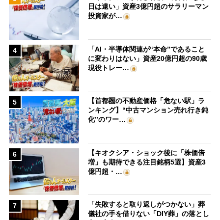
日は遠い」資産3億円超のサラリーマン
投資家が…
「AI・半導体関連が“本命”であること
4
に変わりはない」資産20億円超の90歳
現役トレー…
【首都圏の不動産価格「危ない駅」ラ
5
ンキング】“中古マンション売れ行き鈍
化”のワー…
【キオクシア・ショック後に「株価倍
6
増」も期待できる注目銘柄5選】資産3
億円超・…
「失敗すると取り返しがつかない」葬
7
儀社の手を借りない「DIY葬」の落とし