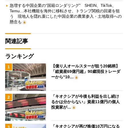
急増する中国企業の“国籍ロンダリング” SHEIN、TikTok、
Temu…本社機能を海外に移転させ、トランプ関税の回避を狙
う 現地人を隠れ蓑にした中国企業の農業参入・土地取得への
懸念も
関連記事
ランキング
【億り人オールスターが狙う20銘柄】
1
「総資産69億円超」90歳現役トレーダ
ーから“10…
「キオクシアが今後も利益を出し続け
2
るかは分からない」資産11億円の個人
投資家が…
「キオクシアが再び株価10万円になる
3