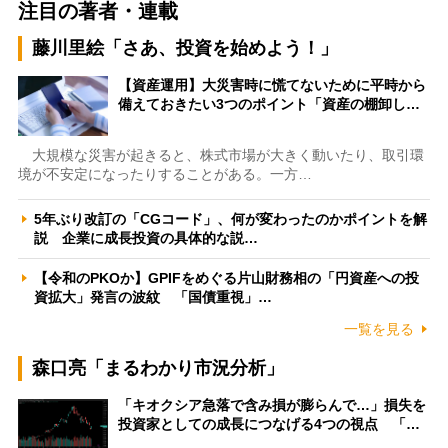
注目の著者・連載
藤川里絵「さあ、投資を始めよう！」
【資産運用】大災害時に慌てないために平時から
備えておきたい3つのポイント「資産の棚卸し…
大規模な災害が起きると、株式市場が大きく動いたり、取引環
境が不安定になったりすることがある。一方…
5年ぶり改訂の「CGコード」、何が変わったのかポイントを解
説 企業に成長投資の具体的な説…
【令和のPKOか】GPIFをめぐる片山財務相の「円資産への投
資拡大」発言の波紋 「国債重視」…
一覧を見る
森口亮「まるわかり市況分析」
「キオクシア急落で含み損が膨らんで…」損失を
投資家としての成長につなげる4つの視点 「…