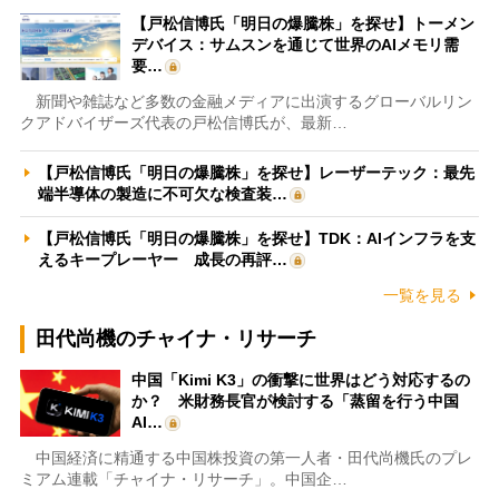
【戸松信博氏「明日の爆騰株」を探せ】トーメン
デバイス：サムスンを通じて世界のAIメモリ需
要…
新聞や雑誌など多数の金融メディアに出演するグローバルリン
クアドバイザーズ代表の戸松信博氏が、最新…
【戸松信博氏「明日の爆騰株」を探せ】レーザーテック：最先
端半導体の製造に不可欠な検査装…
【戸松信博氏「明日の爆騰株」を探せ】TDK：AIインフラを支
えるキープレーヤー 成長の再評…
一覧を見る
田代尚機のチャイナ・リサーチ
中国「Kimi K3」の衝撃に世界はどう対応するの
か？ 米財務長官が検討する「蒸留を行う中国
AI…
中国経済に精通する中国株投資の第一人者・田代尚機氏のプレ
ミアム連載「チャイナ・リサーチ」。中国企…