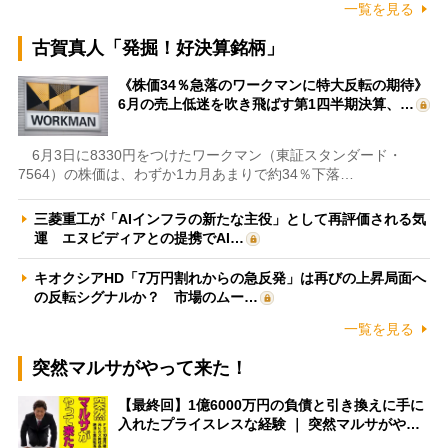
一覧を見る
古賀真人「発掘！好決算銘柄」
《株価34％急落のワークマンに特大反転の期待》
6月の売上低迷を吹き飛ばす第1四半期決算、…
6月3日に8330円をつけたワークマン（東証スタンダード・
7564）の株価は、わずか1カ月あまりで約34％下落…
三菱重工が「AIインフラの新たな主役」として再評価される気
運 エヌビディアとの提携でAI…
キオクシアHD「7万円割れからの急反発」は再びの上昇局面へ
の反転シグナルか？ 市場のムー…
一覧を見る
突然マルサがやって来た！
【最終回】1億6000万円の負債と引き換えに手に
入れたプライスレスな経験 ｜ 突然マルサがや…