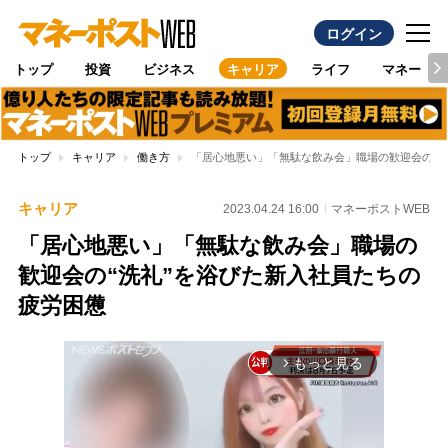
ログイン
トップ
投資
ビジネス
キャリア
ライフ
マネー
トップ
キャリア
働き方
「居心地悪い」「無駄な飲み会」職場の歓迎会の“洗
キャリア
2023.04.24 16:00
マネーポストWEB
「居心地悪い」「無駄な飲み会」職場の
歓迎会の“洗礼”を浴びた新入社員たちの
疲労困憊
もっと見る
arrow_forward_ios