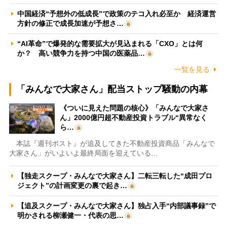
中国経済“予想外の低成長”で政策のテコ入れ必至か 経済運営
方針の修正で成長加速が予想さ…
“AI革命”で爆発的な需要拡大が見込まれる「CXO」とは何
か？ 高い競争力を持つ中国の医薬品…
一覧を見る
「みんなで大家さん」配当ストップ騒動の内幕
《ついに見えた問題の核心》「みんなで大家さ
ん」2000億円超不動産投資トラブル“異常なく
ら…
本誌『週刊ポスト』が追及してきた不動産投資商品「みんなで
大家さん」がいよいよ最終局面を迎えている…
【独走スクープ・みんなで大家さん】二転三転した“成田プロ
ジェクト”の計画変更の裏で起き…
【追及スクープ・みんなで大家さん】独占入手“内部議事録”で
明かされる柳瀬健一・代表の思…