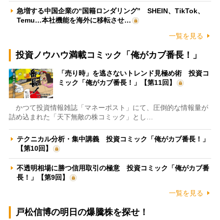
急増する中国企業の“国籍ロンダリング” SHEIN、TikTok、
Temu…本社機能を海外に移転させ…
一覧を見る
投資ノウハウ満載コミック「俺がカブ番長！」
「売り時」を逃さないトレンド見極め術 投資コ
ミック「俺がカブ番長！」【第11回】
かつて投資情報雑誌「マネーポスト」にて、圧倒的な情報量が
詰め込まれた「天下無敵の株コミック」とし…
テクニカル分析・集中講義 投資コミック「俺がカブ番長！」
【第10回】
不透明相場に勝つ信用取引の極意 投資コミック「俺がカブ番
長！」【第9回】
一覧を見る
戸松信博の明日の爆騰株を探せ！