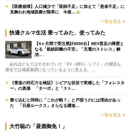
【医療崩壊】人口減少で「医師不足」に加えて「患者不足」に
見舞われ地域医療が限界に 今後…
一覧を見る
快適クルマ生活 乗ってみた、使ってみた
【4ヶ月間で受注累計6000台】BEV普及の障壁と
なる「航続距離の不安」「充電のストレス」解
消…
あれほどもてはやされていた「EV（BEV）シフト」の潮流も、
最近では減速基調になっているように見える。…
《雪道の対応力を検証》シビアな状況で実感した「フォレスタ
ー」の真価 「ターボ」と「スト…
乗り込むと同時に「これが軽？」と戸惑うのには理由があっ
た 「日産ルークス」さらなる躍進…
一覧を見る
大竹聡の「昼酒御免！」