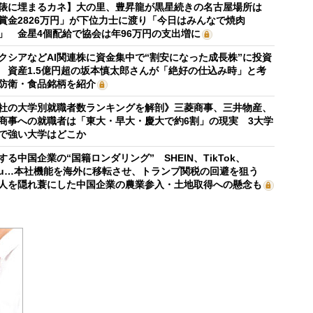
俵に埋まるカネ】大の里、豊昇龍が黒星続きの名古屋場所は
賞金2826万円」が下位力士に渡り「今日はみんなで焼肉
」 金星4個配給で協会は年96万円の支出増に
クシアなどAI関連株に資金集中で“割安になった成長株”に投資
 資産1.5億円超の坂本慎太郎さんが「絶好の仕込み時」と考
防衛・食品銘柄を紹介
社の大学別就職者数ランキングを解剖》三菱商事、三井物産、
商事への就職者は「東大・早大・慶大で約6割」の現実 3大学
で強い大学はどこか
する中国企業の“国籍ロンダリング” SHEIN、TikTok、
mu…本社機能を海外に移転させ、トランプ関税の回避を狙う
人を隠れ蓑にした中国企業の農業参入・土地取得への懸念も