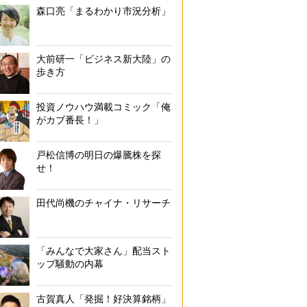
森口亮「まるわかり市況分析」
大前研一「ビジネス新大陸」の
歩き方
投資ノウハウ満載コミック「俺
がカブ番長！」
戸松信博の明日の爆騰株を探
せ！
田代尚機のチャイナ・リサーチ
「みんなで大家さん」配当スト
ップ騒動の内幕
古賀真人「発掘！好決算銘柄」