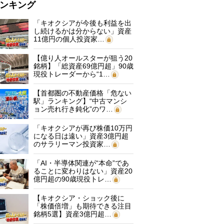
ンキング
「キオクシアが今後も利益を出
し続けるかは分からない」資産
11億円の個人投資家…
【億り人オールスターが狙う20
銘柄】「総資産69億円超」90歳
現役トレーダーから“1…
【首都圏の不動産価格「危ない
駅」ランキング】“中古マンシ
ョン売れ行き鈍化”のワ…
「キオクシアが再び株価10万円
になる日は遠い」資産3億円超
のサラリーマン投資家…
「AI・半導体関連が“本命”であ
ることに変わりはない」資産20
億円超の90歳現役トレ…
【キオクシア・ショック後に
「株価倍増」も期待できる注目
銘柄5選】資産3億円超…