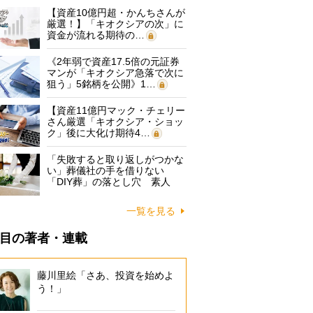
【資産10億円超・かんちさんが
厳選！】「キオクシアの次」に
資金が流れる期待の…
《2年弱で資産17.5倍の元証券
マンが「キオクシア急落で次に
狙う」5銘柄を公開》1…
【資産11億円マック・チェリー
さん厳選「キオクシア・ショッ
ク」後に大化け期待4…
「失敗すると取り返しがつかな
い」葬儀社の手を借りない
「DIY葬」の落とし穴 素人
に…
一覧を見る
目の著者・連載
藤川里絵「さあ、投資を始めよ
う！」