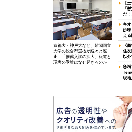
【土
「懸
だ！
キオ
妙味
える
京都大・神戸大など、難関国立
《商
大学の総合型選抜が続々と廃
住友
止 「推薦入試の拡大」報道と
以外
現実の乖離はなぜ起きるのか
急増
Te
現地