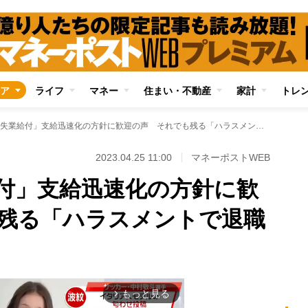
ア
ライフ
マネー
住まい・不動産
家計
トレ
転職時の「失業給付」支給迅速化の方針に歓迎の声 それでも残る「ハラスメントで退職した人」の苦難
2023.04.25 11:00
マネーポストWEB
付」支給迅速化の方針に歓
残る「ハラスメントで退職
もっと見る
arrow_forward_ios