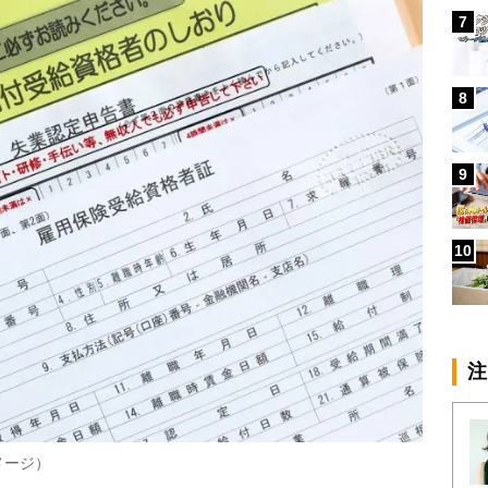
7
8
9
10
注
メージ）