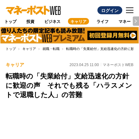
ログイン
トップ
投資
ビジネス
キャリア
ライフ
マネー
トップ
キャリア
就職・転職
転職時の「失業給付」支給迅速化の方針に歓迎
キャリア
2023.04.25 11:00
マネーポストWEB
転職時の「失業給付」支給迅速化の方針
に歓迎の声 それでも残る「ハラスメン
トで退職した人」の苦難
Loaded
:
100.00%
/
Unmute