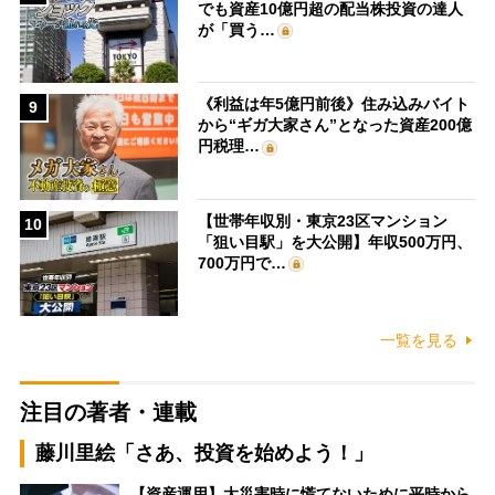
でも資産10億円超の配当株投資の達人
が「買う…
《利益は年5億円前後》住み込みバイト
9
から“ギガ大家さん”となった資産200億
円税理…
【世帯年収別・東京23区マンション
10
「狙い目駅」を大公開】年収500万円、
700万円で…
一覧を見る
注目の著者・連載
藤川里絵「さあ、投資を始めよう！」
【資産運用】大災害時に慌てないために平時から