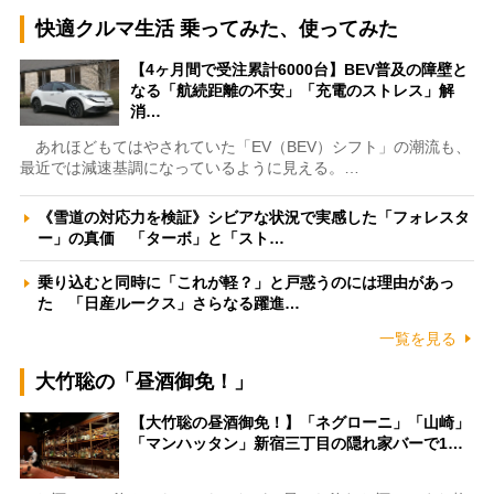
快適クルマ生活 乗ってみた、使ってみた
【4ヶ月間で受注累計6000台】BEV普及の障壁と
なる「航続距離の不安」「充電のストレス」解
消…
あれほどもてはやされていた「EV（BEV）シフト」の潮流も、
最近では減速基調になっているように見える。…
《雪道の対応力を検証》シビアな状況で実感した「フォレスタ
ー」の真価 「ターボ」と「スト…
乗り込むと同時に「これが軽？」と戸惑うのには理由があっ
た 「日産ルークス」さらなる躍進…
一覧を見る
大竹聡の「昼酒御免！」
【大竹聡の昼酒御免！】「ネグローニ」「山崎」
「マンハッタン」新宿三丁目の隠れ家バーで1…