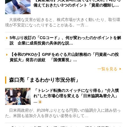
備えておきたい3つのポイント「資産の棚卸し…
大規模な災害が起きると、株式市場が大きく動いたり、取引環
境が不安定になったりすることがある。一方…
5年ぶり改訂の「CGコード」、何が変わったのかポイントを解
説 企業に成長投資の具体的な説…
【令和のPKOか】GPIFをめぐる片山財務相の「円資産への投
資拡大」発言の波紋 「国債重視」…
一覧を見る
森口亮「まるわかり市況分析」
「トレンド転換のスイッチになり得る」“介入慣
れ”した市場心理を変える「日米協調為替介入」
…
日米両政府が、約28年ぶりとなる円買いの協調介入に踏み切っ
た。米国も追加介入を辞さない姿勢を示して…