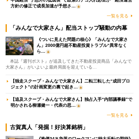
中国経済“予想外の低成長”で政策のテコ入れ必至か 経済運営
方針の修正で成長加速が予想さ…
一覧を見る
「みんなで大家さん」配当ストップ騒動の内幕
《ついに見えた問題の核心》「みんなで大家さ
ん」2000億円超不動産投資トラブル“異常なく
ら…
本誌『週刊ポスト』が追及してきた不動産投資商品「みんなで
大家さん」がいよいよ最終局面を迎えている…
【独走スクープ・みんなで大家さん】二転三転した“成田プロ
ジェクト”の計画変更の裏で起き…
【追及スクープ・みんなで大家さん】独占入手“内部議事録”で
明かされる柳瀬健一・代表の思…
一覧を見る
古賀真人「発掘！好決算銘柄」
《株価34％急落のワークマンに特大反転の期待》