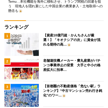
Temu…本社機能を海外に移転させ、トランプ関税の回避を狙
う 現地人を隠れ蓑にした中国企業の農業参入・土地取得への
懸念も
ランキング
【資産10億円超・かんちさんが厳
1
選！】「キオクシアの次」に資金が流
れる期待の高…
老舗遊技機メーカー・豊丸産業がパチ
2
ンコ事業停止の背景 大手と中小の格
差拡大に拍車…
【首都圏の不動産価格「危ない駅」ラ
3
ンキング】“中古マンション売れ行き鈍
化”のワー…