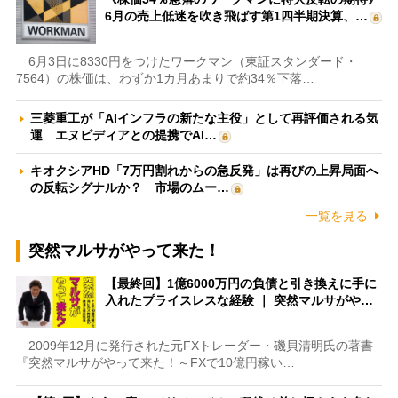
6月の売上低迷を吹き飛ばす第1四半期決算、…
6月3日に8330円をつけたワークマン（東証スタンダード・
7564）の株価は、わずか1カ月あまりで約34％下落…
三菱重工が「AIインフラの新たな主役」として再評価される気
運 エヌビディアとの提携でAI…
キオクシアHD「7万円割れからの急反発」は再びの上昇局面へ
の反転シグナルか？ 市場のムー…
一覧を見る
突然マルサがやって来た！
【最終回】1億6000万円の負債と引き換えに手に
入れたプライスレスな経験 ｜ 突然マルサがや…
2009年12月に発行された元FXトレーダー・磯貝清明氏の著書
『突然マルサがやって来た！～FXで10億円稼い…