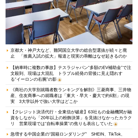
京都大・神戸大など、難関国立大学の総合型選抜が続々と廃
止 「推薦入試の拡大」報道と現実の乖離はなぜ起きるのか
【納車時に複数の事故】テスラジャパン“多額のEV補助金”で注
文殺到、現場は大混乱 トラブル続発の背後に見え隠れす
る“イーロンの右腕”の影
《商社の大学別就職者数ランキングを解剖》三菱商事、三井物
産、住友商事への就職者は「東大・早大・慶大で約6割」の現
実 3大学以外で強い大学はどこか
【クレジット決済代行・全東信が破産】63社もの金融機関が融
資をしながら「20年以上の粉飾決算」を見抜けなかったカラク
リ 営業現場では“自転車操業”の焦りも表出していた
急増する中国企業の“国籍ロンダリング” SHEIN、TikTok、