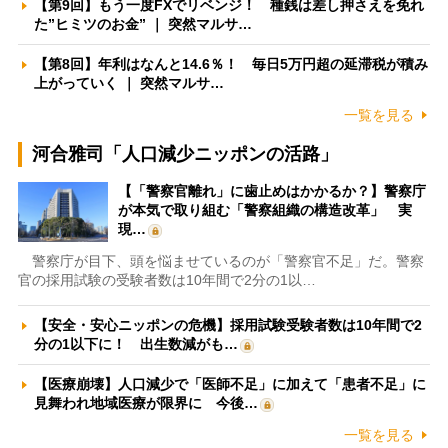
【第9回】もう一度FXでリベンジ！ 種銭は差し押さえを免れ
た”ヒミツのお金” ｜ 突然マルサ…
【第8回】年利はなんと14.6％！ 毎日5万円超の延滞税が積み
上がっていく ｜ 突然マルサ…
一覧を見る
河合雅司「人口減少ニッポンの活路」
【「警察官離れ」に歯止めはかかるか？】警察庁
が本気で取り組む「警察組織の構造改革」 実
現…
警察庁が目下、頭を悩ませているのが「警察官不足」だ。警察
官の採用試験の受験者数は10年間で2分の1以…
【安全・安心ニッポンの危機】採用試験受験者数は10年間で2
分の1以下に！ 出生数減がも…
【医療崩壊】人口減少で「医師不足」に加えて「患者不足」に
見舞われ地域医療が限界に 今後…
一覧を見る