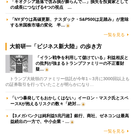
「キオクシア急落で含み損が膨らんで…」損失を投資家として
の成長につなげる4つの視点 …
「NYダウは高値更新、ナスダック・S&P500は足踏み」が意味
する米国株市場の変化 半…
一覧を見る
大前研一「ビジネス新大陸」の歩き方
「イラン戦争を利用して儲けている」利益相反と
の批判が強まるトランプファミリーの不正蓄財
疑…
トランプ大統領のファミリー信託が今年1～3月に3000回以上も
の証券取引を行っていたことが明らかになり…
「いつ暴発してもおかしくはない」イーロン・マスク氏とスペ
ースXが抱えるリスクの数々「絶対…
【3メガバンクは純利益5兆円超】銀行、商社、ゼネコンは最高
益続出の一方で、中小企業・…
一覧を見る