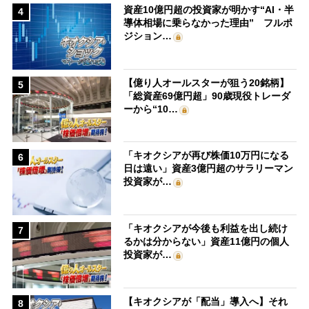
資産10億円超の投資家が明かす“AI・半
4
導体相場に乗らなかった理由” フルポ
ジション…
【億り人オールスターが狙う20銘柄】
5
「総資産69億円超」90歳現役トレーダ
ーから“10…
「キオクシアが再び株価10万円になる
6
日は遠い」資産3億円超のサラリーマン
投資家が…
「キオクシアが今後も利益を出し続け
7
るかは分からない」資産11億円の個人
投資家が…
【キオクシアが「配当」導入へ】それ
8