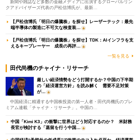
新聞や雑誌など多数の金融メディアに出演するグローバルリン
クアドバイザーズ代表の戸松信博氏が、最新…
【戸松信博氏「明日の爆騰株」を探せ】レーザーテック：最先
端半導体の製造に不可欠な検査装…
【戸松信博氏「明日の爆騰株」を探せ】TDK：AIインフラを支
えるキープレーヤー 成長の再評…
一覧を見る
田代尚機のチャイナ・リサーチ
厳しい経済情勢をどう打開するか？中国の下半期
の「経済運営方針」を読み解く 需要不足対策
が…
中国経済に精通する中国株投資の第一人者・田代尚機氏のプレ
ミアム連載「チャイナ・リサーチ」。中国の…
中国「Kimi K3」の衝撃に世界はどう対応するのか？ 米財務
長官が検討する「蒸留を行う中国…