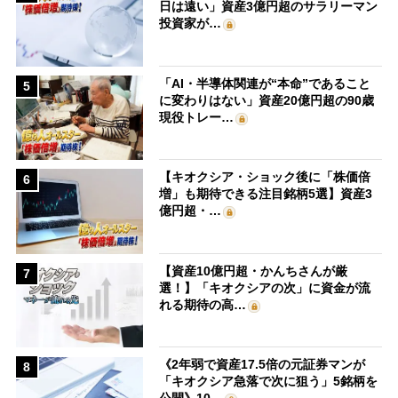
日は遠い」資産3億円超のサラリーマン
投資家が…
「AI・半導体関連が“本命”であること
5
に変わりはない」資産20億円超の90歳
現役トレー…
【キオクシア・ショック後に「株価倍
6
増」も期待できる注目銘柄5選】資産3
億円超・…
【資産10億円超・かんちさんが厳
7
選！】「キオクシアの次」に資金が流
れる期待の高…
《2年弱で資産17.5倍の元証券マンが
8
「キオクシア急落で次に狙う」5銘柄を