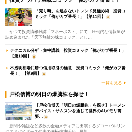
投資ノウハウ満載コミック「俺がカブ番長！」
「売り時」を逃さないトレンド見極め術 投資コ
ミック「俺がカブ番長！」【第11回】
かつて投資情報雑誌「マネーポスト」にて、圧倒的な情報量が
詰め込まれた「天下無敵の株コミック」とし…
テクニカル分析・集中講義 投資コミック「俺がカブ番長！」
【第10回】
不透明相場に勝つ信用取引の極意 投資コミック「俺がカブ番
長！」【第9回】
一覧を見る
戸松信博の明日の爆騰株を探せ！
【戸松信博氏「明日の爆騰株」を探せ】トーメン
デバイス：サムスンを通じて世界のAIメモリ需
要…
新聞や雑誌など多数の金融メディアに出演するグローバルリン
クアドバイザーズ代表の戸松信博氏が、最新…