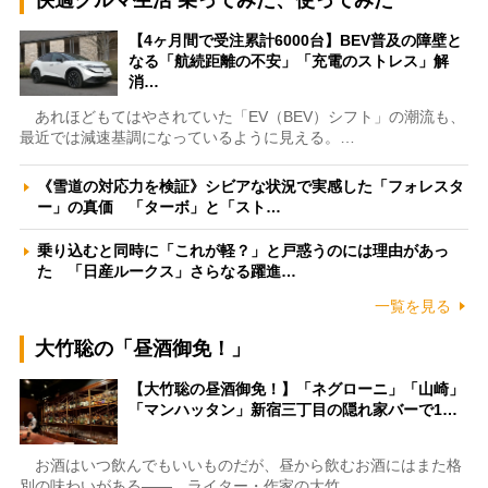
快適クルマ生活 乗ってみた、使ってみた
【4ヶ月間で受注累計6000台】BEV普及の障壁と
なる「航続距離の不安」「充電のストレス」解
消…
あれほどもてはやされていた「EV（BEV）シフト」の潮流も、
最近では減速基調になっているように見える。…
《雪道の対応力を検証》シビアな状況で実感した「フォレスタ
ー」の真価 「ターボ」と「スト…
乗り込むと同時に「これが軽？」と戸惑うのには理由があっ
た 「日産ルークス」さらなる躍進…
一覧を見る
大竹聡の「昼酒御免！」
【大竹聡の昼酒御免！】「ネグローニ」「山崎」
「マンハッタン」新宿三丁目の隠れ家バーで1…
お酒はいつ飲んでもいいものだが、昼から飲むお酒にはまた格
別の味わいがある――。ライター・作家の大竹…