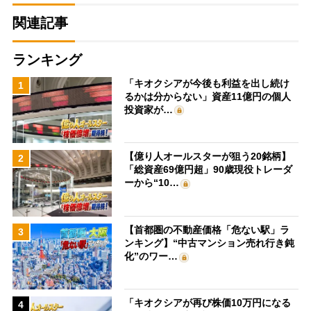
関連記事
ランキング
「キオクシアが今後も利益を出し続け
1
るかは分からない」資産11億円の個人
投資家が…
【億り人オールスターが狙う20銘柄】
2
「総資産69億円超」90歳現役トレーダ
ーから“10…
【首都圏の不動産価格「危ない駅」ラ
3
ンキング】“中古マンション売れ行き鈍
化”のワー…
「キオクシアが再び株価10万円になる
4