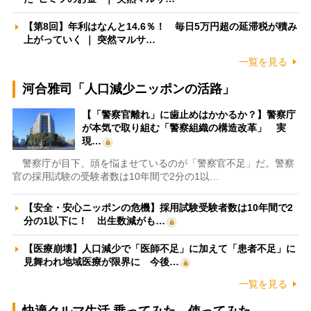
【第8回】年利はなんと14.6％！ 毎日5万円超の延滞税が積み
上がっていく ｜ 突然マルサ…
一覧を見る
河合雅司「人口減少ニッポンの活路」
【「警察官離れ」に歯止めはかかるか？】警察庁
が本気で取り組む「警察組織の構造改革」 実
現…
警察庁が目下、頭を悩ませているのが「警察官不足」だ。警察
官の採用試験の受験者数は10年間で2分の1以…
【安全・安心ニッポンの危機】採用試験受験者数は10年間で2
分の1以下に！ 出生数減がも…
【医療崩壊】人口減少で「医師不足」に加えて「患者不足」に
見舞われ地域医療が限界に 今後…
一覧を見る