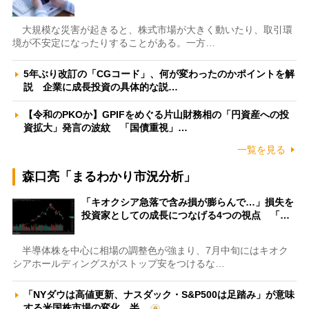
大規模な災害が起きると、株式市場が大きく動いたり、取引環
境が不安定になったりすることがある。一方…
5年ぶり改訂の「CGコード」、何が変わったのかポイントを解
説 企業に成長投資の具体的な説…
【令和のPKOか】GPIFをめぐる片山財務相の「円資産への投
資拡大」発言の波紋 「国債重視」…
一覧を見る
森口亮「まるわかり市況分析」
「キオクシア急落で含み損が膨らんで…」損失を
投資家としての成長につなげる4つの視点 「…
半導体株を中心に相場の調整色が強まり、7月中旬にはキオク
シアホールディングスがストップ安をつけるな…
「NYダウは高値更新、ナスダック・S&P500は足踏み」が意味
する米国株市場の変化 半…