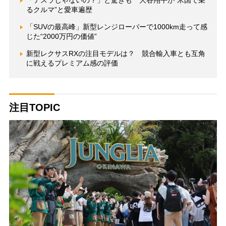
「テスラじゃないの？」と驚きも 大谷翔平が“米国で乗
るクルマ”と愛車遍歴
「SUVの最高峰」新型レンジローバーで1000km走って感
じた“2000万円の価値”
新型レクサスRXの注目モデルは？ 競合輸入車とも互角
に戦えるプレミアム感の評価
注目TOPIC