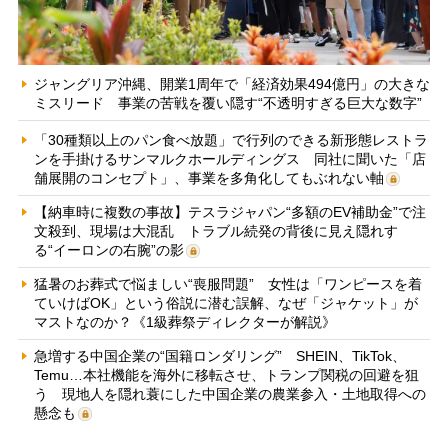
ジャングリア沖縄、開業1周年で「経済効果494億円」の大きな
ミスリード 事業の苦戦を覆い隠す“不透明すぎる巨大な数字”
「30種類以上のパン食べ放題」で行列のできる新形態レストラ
ンを手掛けるサンマルクホールディングス 同社に聞いた「店
舗展開のコンセプト」、事業を多角化してもぶれない軸
【納車時に複数の事故】テスラジャパン“多額のEV補助金”で注
文殺到、現場は大混乱 トラブル続発の背後に見え隠れす
る“イーロンの右腕”の影
猛暑のお葬式で悩ましい“喪服問題” 女性は「ワンピースを着
ていけばOK」という俗説に潜む誤解、なぜ「ジャケット」が
マストなのか？《1級葬祭ディレクターが解説》
急増する中国企業の“国籍ロンダリング” SHEIN、TikTok、
Temu…本社機能を海外に移転させ、トランプ関税の回避を狙
う 現地人を隠れ蓑にした中国企業の農業参入・土地取得への
懸念も