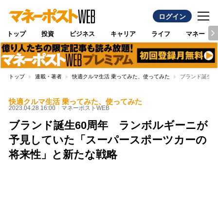
ログイン
トップ
投資
ビジネス
キャリア
ライフ
マネー
トップ
連載・著者
快適クルマ生活 乗ってみた、使ってみた
ブランド誕生6
快適クルマ生活 乗ってみた、使ってみた
2023.04.28 16:00
マネーポストWEB
ブランド誕生60周年 ランボルギーニが
予見していた「スーパースポーツカーの
将来性」と新たな戦略
Loaded
:
100.00%
/
Unmute