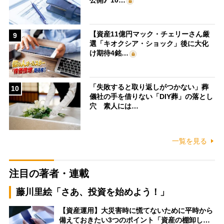
公開》10…
【資産11億円マック・チェリーさん厳
9
選「キオクシア・ショック」後に大化
け期待4銘…
「失敗すると取り返しがつかない」葬
10
儀社の手を借りない「DIY葬」の落とし
穴 素人には…
一覧を見る
注目の著者・連載
藤川里絵「さあ、投資を始めよう！」
【資産運用】大災害時に慌てないために平時から
備えておきたい3つのポイント「資産の棚卸し…