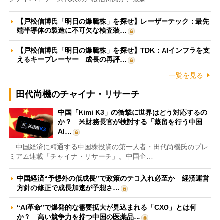
【戸松信博氏「明日の爆騰株」を探せ】レーザーテック：最先
端半導体の製造に不可欠な検査装…
【戸松信博氏「明日の爆騰株」を探せ】TDK：AIインフラを支
えるキープレーヤー 成長の再評…
一覧を見る
田代尚機のチャイナ・リサーチ
中国「Kimi K3」の衝撃に世界はどう対応するの
か？ 米財務長官が検討する「蒸留を行う中国
AI…
中国経済に精通する中国株投資の第一人者・田代尚機氏のプレ
ミアム連載「チャイナ・リサーチ」。中国企…
中国経済“予想外の低成長”で政策のテコ入れ必至か 経済運営
方針の修正で成長加速が予想さ…
“AI革命”で爆発的な需要拡大が見込まれる「CXO」とは何
か？ 高い競争力を持つ中国の医薬品…