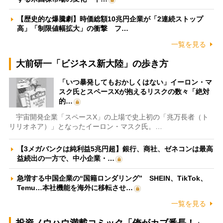
【歴史的な爆騰劇】時価総額10兆円企業が「2連続ストップ
高」「制限値幅拡大」の衝撃 フ…
一覧を見る
大前研一「ビジネス新大陸」の歩き方
「いつ暴発してもおかしくはない」イーロン・マ
スク氏とスペースXが抱えるリスクの数々「絶対
的…
宇宙開発企業「スペースX」の上場で史上初の「兆万長者（ト
リリオネア）」となったイーロン・マスク氏。…
【3メガバンクは純利益5兆円超】銀行、商社、ゼネコンは最高
益続出の一方で、中小企業・…
急増する中国企業の“国籍ロンダリング” SHEIN、TikTok、
Temu…本社機能を海外に移転させ…
一覧を見る