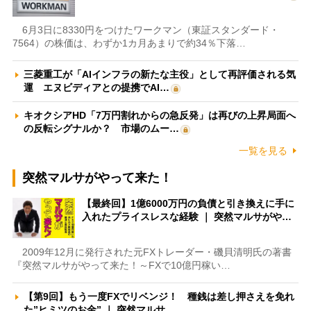
6月3日に8330円をつけたワークマン（東証スタンダード・
7564）の株価は、わずか1カ月あまりで約34％下落…
三菱重工が「AIインフラの新たな主役」として再評価される気
運 エヌビディアとの提携でAI…
キオクシアHD「7万円割れからの急反発」は再びの上昇局面へ
の反転シグナルか？ 市場のムー…
一覧を見る
突然マルサがやって来た！
【最終回】1億6000万円の負債と引き換えに手に
入れたプライスレスな経験 ｜ 突然マルサがや…
2009年12月に発行された元FXトレーダー・磯貝清明氏の著書
『突然マルサがやって来た！～FXで10億円稼い…
【第9回】もう一度FXでリベンジ！ 種銭は差し押さえを免れ
た”ヒミツのお金” ｜ 突然マルサ…