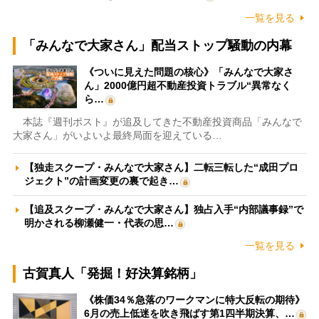
一覧を見る
「みんなで大家さん」配当ストップ騒動の内幕
《ついに見えた問題の核心》「みんなで大家さ
ん」2000億円超不動産投資トラブル“異常なく
ら…
本誌『週刊ポスト』が追及してきた不動産投資商品「みんなで
大家さん」がいよいよ最終局面を迎えている…
【独走スクープ・みんなで大家さん】二転三転した“成田プロ
ジェクト”の計画変更の裏で起き…
【追及スクープ・みんなで大家さん】独占入手“内部議事録”で
明かされる柳瀬健一・代表の思…
一覧を見る
古賀真人「発掘！好決算銘柄」
《株価34％急落のワークマンに特大反転の期待》
6月の売上低迷を吹き飛ばす第1四半期決算、…