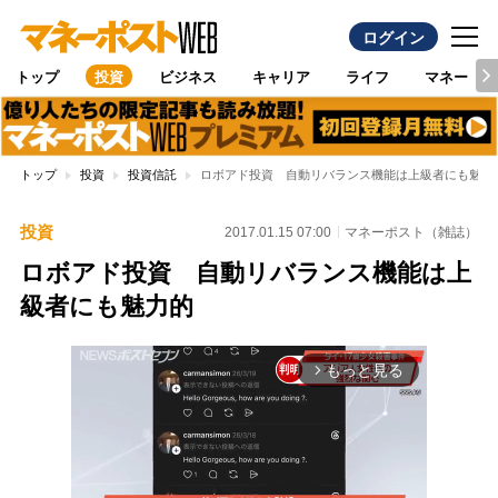
ログイン
トップ
投資
ビジネス
キャリア
ライフ
マネー
トップ
投資
投資信託
ロボアド投資 自動リバランス機能は上級者にも魅力
投資
2017.01.15 07:00
マネーポスト（雑誌）
ロボアド投資 自動リバランス機能は上
級者にも魅力的
もっと見る
arrow_forward_ios