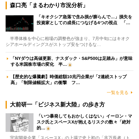
森口亮「まるわかり市況分析」
「キオクシア急落で含み損が膨らんで…」損失を
投資家としての成長につなげる4つの視点 「…
半導体株を中心に相場の調整色が強まり、7月中旬にはキオク
シアホールディングスがストップ安をつけるな…
「NYダウは高値更新、ナスダック・S&P500は足踏み」が意味
する米国株市場の変化 半…
【歴史的な爆騰劇】時価総額10兆円企業が「2連続ストップ
高」「制限値幅拡大」の衝撃 フ…
一覧を見る
大前研一「ビジネス新大陸」の歩き方
「いつ暴発してもおかしくはない」イーロン・マ
スク氏とスペースXが抱えるリスクの数々「絶対
的…
宇宙開発企業「スペースX」の上場で史上初の「兆万長者（ト