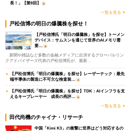
長！」【第9回】
一覧を見る
戸松信博の明日の爆騰株を探せ！
【戸松信博氏「明日の爆騰株」を探せ】トーメン
デバイス：サムスンを通じて世界のAIメモリ需
要…
新聞や雑誌など多数の金融メディアに出演するグローバルリン
クアドバイザーズ代表の戸松信博氏が、最新…
【戸松信博氏「明日の爆騰株」を探せ】レーザーテック：最先
端半導体の製造に不可欠な検査装…
【戸松信博氏「明日の爆騰株」を探せ】TDK：AIインフラを支
えるキープレーヤー 成長の再評…
一覧を見る
田代尚機のチャイナ・リサーチ
中国「Kimi K3」の衝撃に世界はどう対応するの