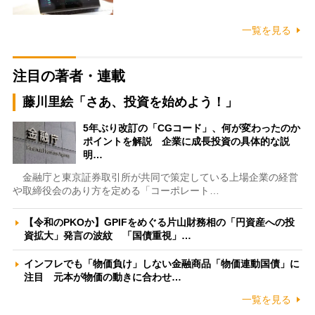
一覧を見る
注目の著者・連載
藤川里絵「さあ、投資を始めよう！」
5年ぶり改訂の「CGコード」、何が変わったのか
ポイントを解説 企業に成長投資の具体的な説
明…
金融庁と東京証券取引所が共同で策定している上場企業の経営
や取締役会のあり方を定める「コーポレート…
【令和のPKOか】GPIFをめぐる片山財務相の「円資産への投
資拡大」発言の波紋 「国債重視」…
インフレでも「物価負け」しない金融商品「物価連動国債」に
注目 元本が物価の動きに合わせ…
一覧を見る