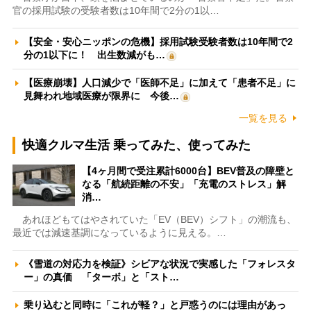
官の採用試験の受験者数は10年間で2分の1以…
【安全・安心ニッポンの危機】採用試験受験者数は10年間で2
分の1以下に！ 出生数減がも…
【医療崩壊】人口減少で「医師不足」に加えて「患者不足」に
見舞われ地域医療が限界に 今後…
一覧を見る
快適クルマ生活 乗ってみた、使ってみた
【4ヶ月間で受注累計6000台】BEV普及の障壁と
なる「航続距離の不安」「充電のストレス」解
消…
あれほどもてはやされていた「EV（BEV）シフト」の潮流も、
最近では減速基調になっているように見える。…
《雪道の対応力を検証》シビアな状況で実感した「フォレスタ
ー」の真価 「ターボ」と「スト…
乗り込むと同時に「これが軽？」と戸惑うのには理由があっ