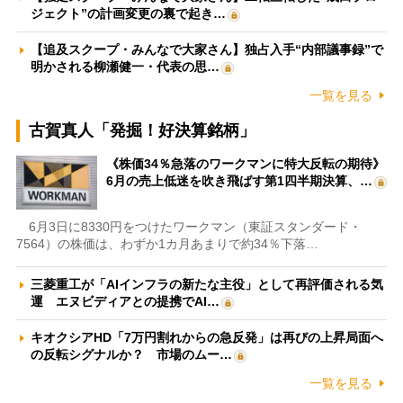
ジェクト”の計画変更の裏で起き…
【追及スクープ・みんなで大家さん】独占入手“内部議事録”で
明かされる柳瀬健一・代表の思…
一覧を見る
古賀真人「発掘！好決算銘柄」
《株価34％急落のワークマンに特大反転の期待》
6月の売上低迷を吹き飛ばす第1四半期決算、…
6月3日に8330円をつけたワークマン（東証スタンダード・
7564）の株価は、わずか1カ月あまりで約34％下落…
三菱重工が「AIインフラの新たな主役」として再評価される気
運 エヌビディアとの提携でAI…
キオクシアHD「7万円割れからの急反発」は再びの上昇局面へ
の反転シグナルか？ 市場のムー…
一覧を見る