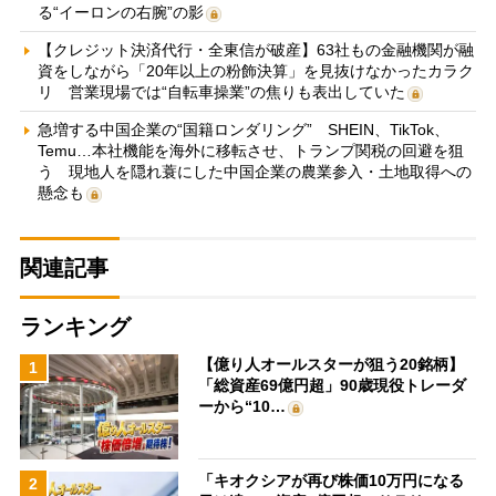
る“イーロンの右腕”の影
【クレジット決済代行・全東信が破産】63社もの金融機関が融
資をしながら「20年以上の粉飾決算」を見抜けなかったカラク
リ 営業現場では“自転車操業”の焦りも表出していた
急増する中国企業の“国籍ロンダリング” SHEIN、TikTok、
Temu…本社機能を海外に移転させ、トランプ関税の回避を狙
う 現地人を隠れ蓑にした中国企業の農業参入・土地取得への
懸念も
関連記事
ランキング
【億り人オールスターが狙う20銘柄】
1
「総資産69億円超」90歳現役トレーダ
ーから“10…
「キオクシアが再び株価10万円になる
2