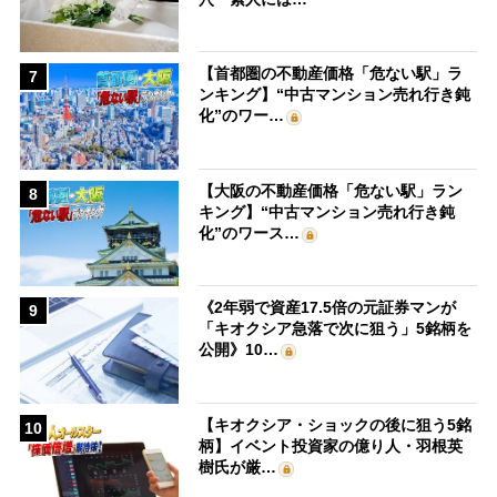
【首都圏の不動産価格「危ない駅」ラ
7
ンキング】“中古マンション売れ行き鈍
化”のワー…
【大阪の不動産価格「危ない駅」ラン
8
キング】“中古マンション売れ行き鈍
化”のワース…
《2年弱で資産17.5倍の元証券マンが
9
「キオクシア急落で次に狙う」5銘柄を
公開》10…
【キオクシア・ショックの後に狙う5銘
10
柄】イベント投資家の億り人・羽根英
樹氏が厳…