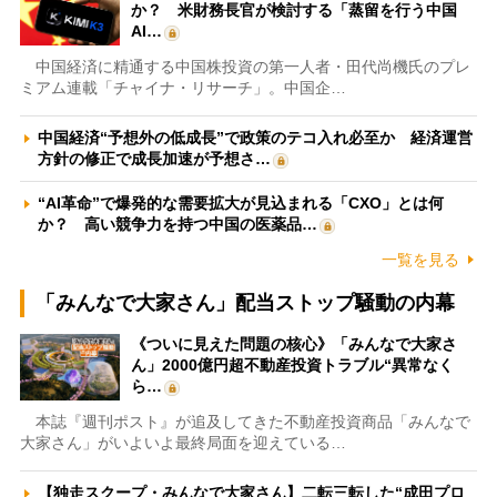
か？ 米財務長官が検討する「蒸留を行う中国
AI…
中国経済に精通する中国株投資の第一人者・田代尚機氏のプレ
ミアム連載「チャイナ・リサーチ」。中国企…
中国経済“予想外の低成長”で政策のテコ入れ必至か 経済運営
方針の修正で成長加速が予想さ…
“AI革命”で爆発的な需要拡大が見込まれる「CXO」とは何
か？ 高い競争力を持つ中国の医薬品…
一覧を見る
「みんなで大家さん」配当ストップ騒動の内幕
《ついに見えた問題の核心》「みんなで大家さ
ん」2000億円超不動産投資トラブル“異常なく
ら…
本誌『週刊ポスト』が追及してきた不動産投資商品「みんなで
大家さん」がいよいよ最終局面を迎えている…
【独走スクープ・みんなで大家さん】二転三転した“成田プロ