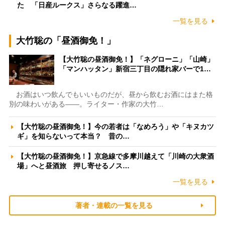
た 「日産ルークス」さらなる躍進…
一覧を見る
大竹聡の「昼酒御免！」
【大竹聡の昼酒御免！】「ネグローニ」「山崎」
「マンハッタン」新宿三丁目の隠れ家バーで1…
お酒はいつ飲んでもいいものだが、昼から飲むお酒にはまた格
別の味わいがある――。ライター・作家の大竹…
【大竹聡の昼酒御免！】今の若者は「なめろう」や「キヌカツ
ギ」を知らないって本当？ 昔の…
【大竹聡の昼酒御免！】京急線で多摩川越えて「川崎の大衆酒
場」へと昼酒旅 押し寄せるノス…
一覧を見る
著者・連載の一覧を見る