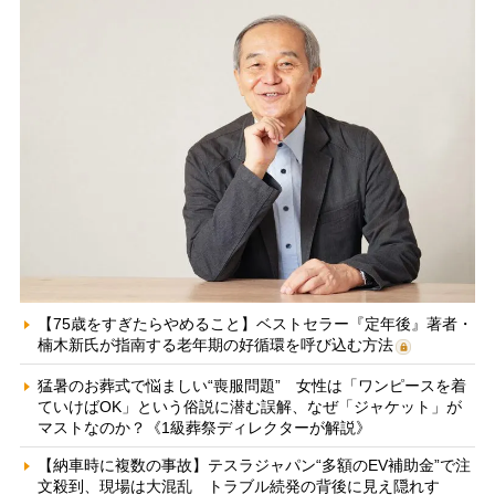
【75歳をすぎたらやめること】ベストセラー『定年後』著者・
楠木新氏が指南する老年期の好循環を呼び込む方法
猛暑のお葬式で悩ましい“喪服問題” 女性は「ワンピースを着
ていけばOK」という俗説に潜む誤解、なぜ「ジャケット」が
マストなのか？《1級葬祭ディレクターが解説》
【納車時に複数の事故】テスラジャパン“多額のEV補助金”で注
文殺到、現場は大混乱 トラブル続発の背後に見え隠れす