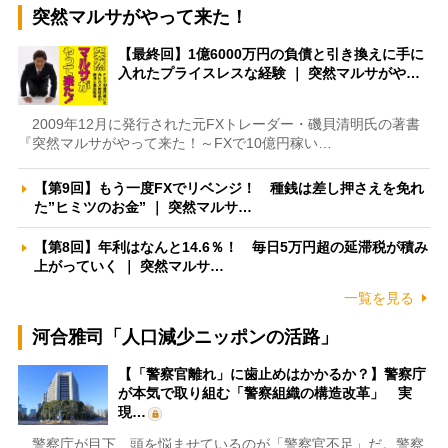
突然マルサがやって来た！
【最終回】1億6000万円の負債と引き換えに手に
入れたプライスレスな経験 ｜ 突然マルサがや…
2009年12月に発行された元FXトレーダー・磯貝清明氏の著書
『突然マルサがやって来た！～FXで10億円稼い…
【第9回】もう一度FXでリベンジ！ 種銭は差し押さえを免れ
た”ヒミツのお金” ｜ 突然マルサ…
【第8回】年利はなんと14.6％！ 毎日5万円超の延滞税が積み
上がっていく ｜ 突然マルサ…
一覧を見る
河合雅司「人口減少ニッポンの活路」
【「警察官離れ」に歯止めはかかるか？】警察庁
が本気で取り組む「警察組織の構造改革」 実
現…
警察庁が目下、頭を悩ませているのが「警察官不足」だ。警察