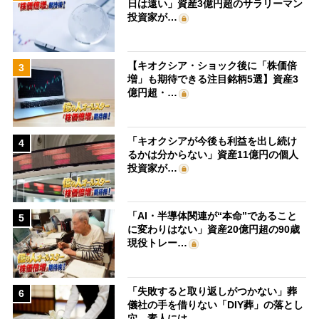
日は遠い」資産3億円超のサラリーマン
投資家が…
【キオクシア・ショック後に「株価倍
3
増」も期待できる注目銘柄5選】資産3
億円超・…
「キオクシアが今後も利益を出し続け
4
るかは分からない」資産11億円の個人
投資家が…
「AI・半導体関連が“本命”であること
5
に変わりはない」資産20億円超の90歳
現役トレー…
「失敗すると取り返しがつかない」葬
6
儀社の手を借りない「DIY葬」の落とし
穴 素人には…