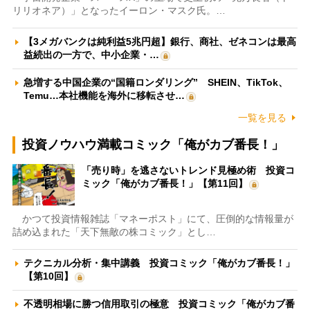
リリオネア）」となったイーロン・マスク氏。…
【3メガバンクは純利益5兆円超】銀行、商社、ゼネコンは最高
益続出の一方で、中小企業・…
急増する中国企業の“国籍ロンダリング” SHEIN、TikTok、
Temu…本社機能を海外に移転させ…
一覧を見る
投資ノウハウ満載コミック「俺がカブ番長！」
「売り時」を逃さないトレンド見極め術 投資コ
ミック「俺がカブ番長！」【第11回】
かつて投資情報雑誌「マネーポスト」にて、圧倒的な情報量が
詰め込まれた「天下無敵の株コミック」とし…
テクニカル分析・集中講義 投資コミック「俺がカブ番長！」
【第10回】
不透明相場に勝つ信用取引の極意 投資コミック「俺がカブ番