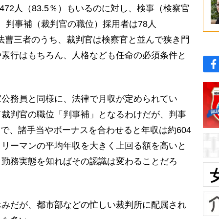
472人（83.5％）もいるのに対し、検事（検察官
）、判事補（裁判官の職位）採用者は78人
。法曹三者のうち、裁判官は検察官と並んで狭き門
や素行はもちろん、人格なども任命の必須条件と
公務員と同様に、法律で月収が定められてい
て裁判官の職位「判事補」となるわけだが、判事
0円で、諸手当やボーナスを合わせると年収は約604
ラリーマンの平均年収を大きく上回る額を高いと
、勤務実態を知ればその認識は変わることだろ
みだが、都市部などの忙しい裁判所に配属され