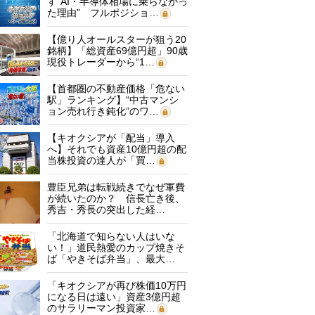
す“AI・半導体相場に乗らなかっ
た理由” フルポジショ…
【億り人オールスターが狙う20
銘柄】「総資産69億円超」90歳
現役トレーダーから“1…
【首都圏の不動産価格「危ない
駅」ランキング】“中古マンシ
ョン売れ行き鈍化”のワ…
【キオクシアが「配当」導入
へ】それでも資産10億円超の配
当株投資の達人が「買…
豊臣兄弟は転戦続きでなぜ軍費
が続いたのか？ 信長亡き後、
秀吉・秀長の突出した経…
「北海道で知らない人はいな
い！」道民熱愛のカップ焼きそ
ば「やきそば弁当」、最大…
「キオクシアが再び株価10万円
になる日は遠い」資産3億円超
のサラリーマン投資家…