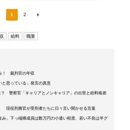
1
2
収
給料
職業
み！ 裁判官の年収
いと思っている」発言の真意
収は？ 警察官「キャリアとノンキャリア」の出世と給料格差
」 現役刑務官が受刑者たちに日々言い聞かせる言葉
住み」下っ端構成員は数万円の小遣い程度、若い不良は半グ