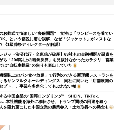
のお葬式で悩ましい“喪服問題” 女性は「ワンピースを着てい
OK」という俗説に潜む誤解、なぜ「ジャケット」がマストな
？《1級葬祭ディレクターが解説》
レジット決済代行・全東信が破産】63社もの金融機関が融資を
がら「20年以上の粉飾決算」を見抜けなかったカラクリ 営業
では“自転車操業”の焦りも表出していた
0種類以上のパン食べ放題」で行列のできる新形態レストランを
けるサンマルクホールディングス 同社に聞いた「店舗展開の
セプト」、事業を多角化してもぶれない軸
する中国企業の“国籍ロンダリング” SHEIN、TikTok、
mu…本社機能を海外に移転させ、トランプ関税の回避を狙う
人を隠れ蓑にした中国企業の農業参入・土地取得への懸念も