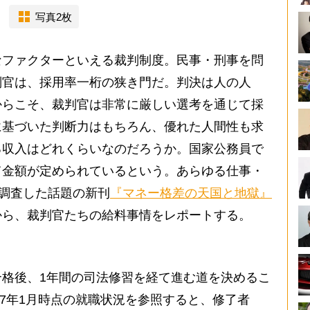
写真2枚
ファクターといえる裁判制度。民事・刑事を問
判官は、採用率一桁の狭き門だ。判決は人の人
からこそ、裁判官は非常に厳しい選考を通じて採
に基づいた判断力はもちろん、優れた人間性も求
る収入はどれくらいなのだろうか。国家公務員で
て金額が定められているという。あらゆる仕事・
底調査した話題の新刊
『マネー格差の天国と地獄』
から、裁判官たちの給料事情をレポートする。
格後、1年間の司法修習を経て進む道を決めるこ
17年1月時点の就職状況を参照すると、修了者