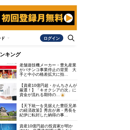
ンド
ログイン
ンキング
老舗遊技機メーカー・豊丸産業
がパチンコ事業停止の背景 大
手と中小の格差拡大に拍…
【資産10億円超・かんちさんが
厳選！】「キオクシアの次」に
資金が流れる期待の…
【天下統一を見据えた豊臣兄弟
の経済政策】秀吉が弟・秀長を
紀伊に転封した納得の事…
資産10億円超の投資家が明か