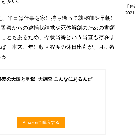
とも多い。
【お
202
え、平日は仕事を家に持ち帰って就寝前や早朝に
。警察からの逮捕状請求や死体解剖のための書類
ることもあるため、令状当番という当直も存在す
れば、本来、年に数回程度の休日出勤が、月に数
ある。
差の天国と地獄: 大調査 こんなにあるんだ!
Amazonで購入する