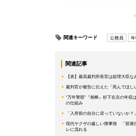
関連キーワード
公務員
年
関連記事
【表】最高裁判所長官は総理大臣な
裁判官が被告に伝えた「死んでほし
“万年警部”『相棒』杉下右京の年
の仕組み
「入所前の自分に戻っていないか？
現代ヤクザの厳しい懐事情 「部屋
レに流れる