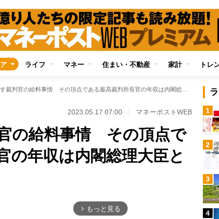
ア
ライフ
マネー
住まい・不動産
家計
トレ
激務をこなす裁判官の給料事情 その頂点である最高裁判所長官の年収は内閣総理大臣と同水準
ラ
1
2023.05.17 07:00
マネーポストWEB
官の給料事情 その頂点で
2
官の年収は内閣総理大臣と
3
もっと見る
arrow_forward_ios
4