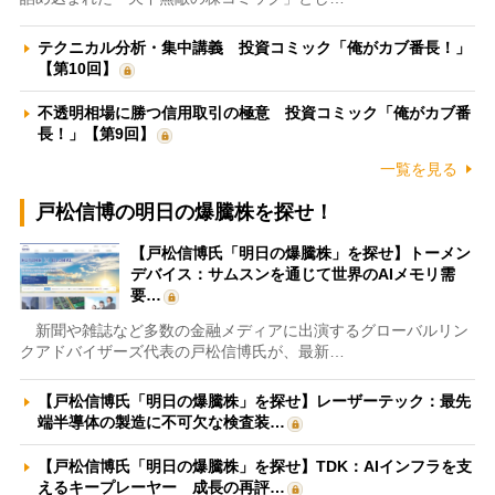
テクニカル分析・集中講義 投資コミック「俺がカブ番長！」
【第10回】
不透明相場に勝つ信用取引の極意 投資コミック「俺がカブ番
長！」【第9回】
一覧を見る
戸松信博の明日の爆騰株を探せ！
【戸松信博氏「明日の爆騰株」を探せ】トーメン
デバイス：サムスンを通じて世界のAIメモリ需
要…
新聞や雑誌など多数の金融メディアに出演するグローバルリン
クアドバイザーズ代表の戸松信博氏が、最新…
【戸松信博氏「明日の爆騰株」を探せ】レーザーテック：最先
端半導体の製造に不可欠な検査装…
【戸松信博氏「明日の爆騰株」を探せ】TDK：AIインフラを支
えるキープレーヤー 成長の再評…