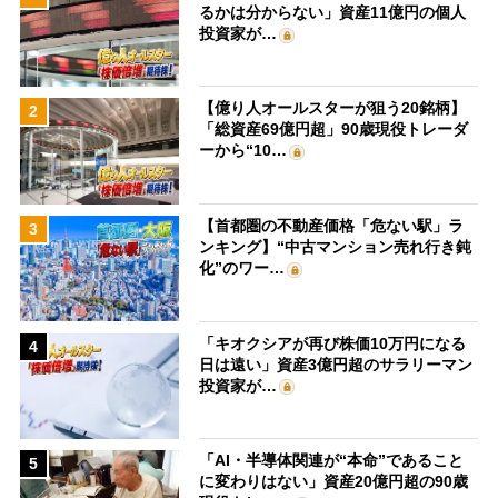
るかは分からない」資産11億円の個人
投資家が…
【億り人オールスターが狙う20銘柄】
2
「総資産69億円超」90歳現役トレーダ
ーから“10…
【首都圏の不動産価格「危ない駅」ラ
3
ンキング】“中古マンション売れ行き鈍
化”のワー…
「キオクシアが再び株価10万円になる
4
日は遠い」資産3億円超のサラリーマン
投資家が…
「AI・半導体関連が“本命”であること
5
に変わりはない」資産20億円超の90歳