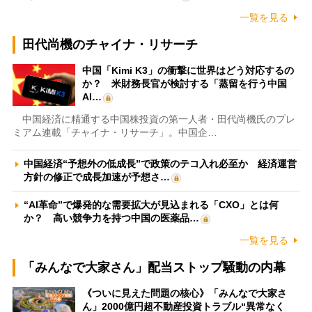
一覧を見る
田代尚機のチャイナ・リサーチ
中国「Kimi K3」の衝撃に世界はどう対応するの
か？ 米財務長官が検討する「蒸留を行う中国
AI…
中国経済に精通する中国株投資の第一人者・田代尚機氏のプレ
ミアム連載「チャイナ・リサーチ」。中国企…
中国経済“予想外の低成長”で政策のテコ入れ必至か 経済運営
方針の修正で成長加速が予想さ…
“AI革命”で爆発的な需要拡大が見込まれる「CXO」とは何
か？ 高い競争力を持つ中国の医薬品…
一覧を見る
「みんなで大家さん」配当ストップ騒動の内幕
《ついに見えた問題の核心》「みんなで大家さ
ん」2000億円超不動産投資トラブル“異常なく