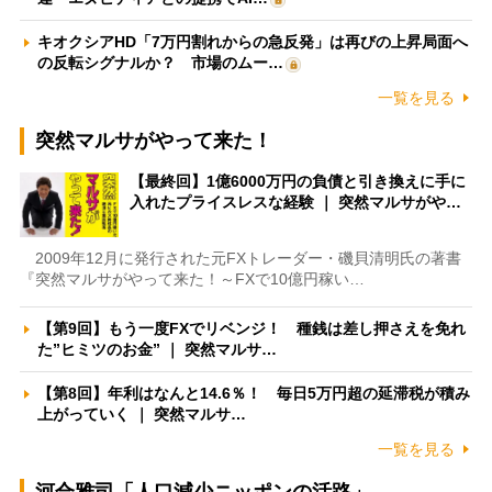
キオクシアHD「7万円割れからの急反発」は再びの上昇局面へ
の反転シグナルか？ 市場のムー…
一覧を見る
突然マルサがやって来た！
【最終回】1億6000万円の負債と引き換えに手に
入れたプライスレスな経験 ｜ 突然マルサがや…
2009年12月に発行された元FXトレーダー・磯貝清明氏の著書
『突然マルサがやって来た！～FXで10億円稼い…
【第9回】もう一度FXでリベンジ！ 種銭は差し押さえを免れ
た”ヒミツのお金” ｜ 突然マルサ…
【第8回】年利はなんと14.6％！ 毎日5万円超の延滞税が積み
上がっていく ｜ 突然マルサ…
一覧を見る