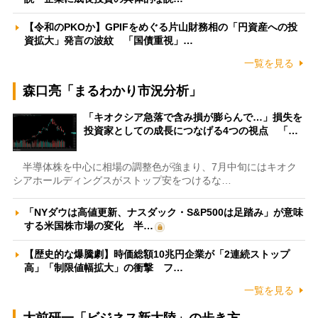
【令和のPKOか】GPIFをめぐる片山財務相の「円資産への投
資拡大」発言の波紋 「国債重視」…
一覧を見る
森口亮「まるわかり市況分析」
「キオクシア急落で含み損が膨らんで…」損失を
投資家としての成長につなげる4つの視点 「…
半導体株を中心に相場の調整色が強まり、7月中旬にはキオク
シアホールディングスがストップ安をつけるな…
「NYダウは高値更新、ナスダック・S&P500は足踏み」が意味
する米国株市場の変化 半…
【歴史的な爆騰劇】時価総額10兆円企業が「2連続ストップ
高」「制限値幅拡大」の衝撃 フ…
一覧を見る