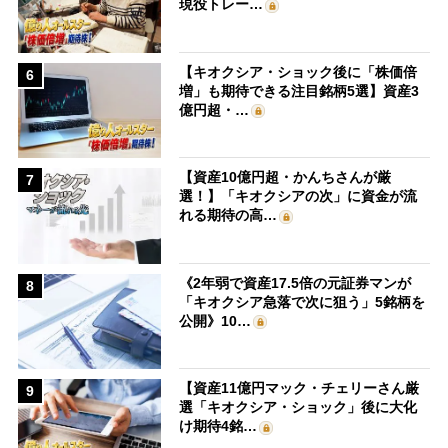
現役トレー…
【キオクシア・ショック後に「株価倍
6
増」も期待できる注目銘柄5選】資産3
億円超・…
【資産10億円超・かんちさんが厳
7
選！】「キオクシアの次」に資金が流
れる期待の高…
《2年弱で資産17.5倍の元証券マンが
8
「キオクシア急落で次に狙う」5銘柄を
公開》10…
【資産11億円マック・チェリーさん厳
9
選「キオクシア・ショック」後に大化
け期待4銘…