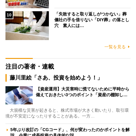
「失敗すると取り返しがつかない」葬
10
儀社の手を借りない「DIY葬」の落とし
穴 素人には…
一覧を見る
注目の著者・連載
藤川里絵「さあ、投資を始めよう！」
【資産運用】大災害時に慌てないために平時から
備えておきたい3つのポイント「資産の棚卸し…
大規模な災害が起きると、株式市場が大きく動いたり、取引環
境が不安定になったりすることがある。一方…
5年ぶり改訂の「CGコード」、何が変わったのかポイントを解
説 企業に成長投資の具体的な説…