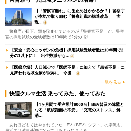
河合雅司「人口減少ニッポンの活路」
【「警察官離れ」に歯止めはかかるか？】警察庁
が本気で取り組む「警察組織の構造改革」 実
現…
警察庁が目下、頭を悩ませているのが「警察官不足」だ。警察
官の採用試験の受験者数は10年間で2分の1以…
【安全・安心ニッポンの危機】採用試験受験者数は10年間で2
分の1以下に！ 出生数減がも…
【医療崩壊】人口減少で「医師不足」に加えて「患者不足」に
見舞われ地域医療が限界に 今後…
一覧を見る
快適クルマ生活 乗ってみた、使ってみた
【4ヶ月間で受注累計6000台】BEV普及の障壁と
なる「航続距離の不安」「充電のストレス」解
消…
あれほどもてはやされていた「EV（BEV）シフト」の潮流も、
最近では減速基調になっているように見える。…