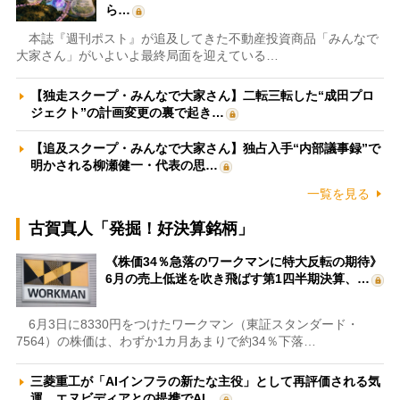
ら…
本誌『週刊ポスト』が追及してきた不動産投資商品「みんなで
大家さん」がいよいよ最終局面を迎えている…
【独走スクープ・みんなで大家さん】二転三転した“成田プロ
ジェクト”の計画変更の裏で起き…
【追及スクープ・みんなで大家さん】独占入手“内部議事録”で
明かされる柳瀬健一・代表の思…
一覧を見る
古賀真人「発掘！好決算銘柄」
《株価34％急落のワークマンに特大反転の期待》
6月の売上低迷を吹き飛ばす第1四半期決算、…
6月3日に8330円をつけたワークマン（東証スタンダード・
7564）の株価は、わずか1カ月あまりで約34％下落…
三菱重工が「AIインフラの新たな主役」として再評価される気
運 エヌビディアとの提携でAI…