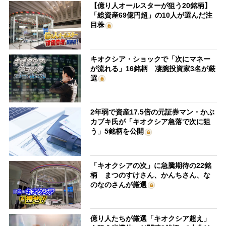
【億り人オールスターが狙う20銘柄】
「総資産69億円超」の10人が選んだ注
目株
キオクシア・ショックで「次にマネー
が流れる」16銘柄 凄腕投資家3名が厳
選
2年弱で資産17.5倍の元証券マン・かぶ
カブキ氏が「キオクシア急落で次に狙
う」5銘柄を公開
「キオクシアの次」に急騰期待の22銘
柄 まつのすけさん、かんちさん、な
のなのさんが厳選
億り人たちが厳選「キオクシア超え」