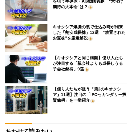
を狙う半導体・AI関連8銘柄 “大化け
期待の大本命”は？
キオクシア爆騰の裏で仕込み時が到来
した「割安成長株」12選 “放置された
お宝株”を厳選解説
【キオクシアと同じ構図】億り人たち
が注目する「親会社よりも成長しうる
子会社銘柄」9選
【億り人たちが狙う「第2のキオクシ
ア」11選】注目の「IPOセカンダリー投
資銘柄」を一挙紹介
あわせて読みたい