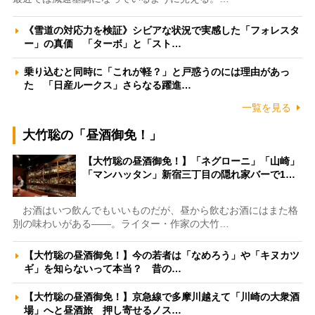
《雪道の対応力を検証》シビアな状況で実感した「フォレスタ
ー」の真価 「ターボ」と「スト…
乗り込むと同時に「これが軽？」と戸惑うのには理由があっ
た 「日産ルークス」さらなる躍進…
一覧を見る
大竹聡の「昼酒御免！」
【大竹聡の昼酒御免！】「ネグローニ」「山崎」
「マンハッタン」新宿三丁目の隠れ家バーで1…
お酒はいつ飲んでもいいものだが、昼から飲むお酒にはまた格
別の味わいがある――。ライター・作家の大竹…
【大竹聡の昼酒御免！】今の若者は「なめろう」や「キヌカツ
ギ」を知らないって本当？ 昔の…
【大竹聡の昼酒御免！】京急線で多摩川越えて「川崎の大衆酒
場」へと昼酒旅 押し寄せるノス…