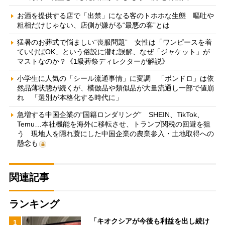
お酒を提供する店で「出禁」になる客のトホホな生態 嘔吐や
粗相だけじゃない、店側が嫌がる“最悪の客”とは
猛暑のお葬式で悩ましい“喪服問題” 女性は「ワンピースを着
ていけばOK」という俗説に潜む誤解、なぜ「ジャケット」が
マストなのか？《1級葬祭ディレクターが解説》
小学生に人気の「シール流通事情」に変調 「ボンドロ」は依
然品薄状態が続くが、模倣品や類似品が大量流通し一部で値崩
れ 「選別が本格化する時代に」
急増する中国企業の“国籍ロンダリング” SHEIN、TikTok、
Temu…本社機能を海外に移転させ、トランプ関税の回避を狙
う 現地人を隠れ蓑にした中国企業の農業参入・土地取得への
懸念も
関連記事
ランキング
「キオクシアが今後も利益を出し続け
1