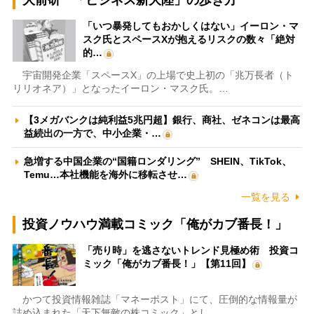
大前研一「ビジネス新大陸」の歩き方
「いつ暴発してもおかしくはない」イーロン・マ
スク氏とスペースXが抱えるリスクの数々「絶対
的…
宇宙開発企業「スペースX」の上場で史上初の「兆万長者（ト
リリオネア）」となったイーロン・マスク氏。…
【3メガバンクは純利益5兆円超】銀行、商社、ゼネコンは最高
益続出の一方で、中小企業・…
急増する中国企業の“国籍ロンダリング” SHEIN、TikTok、
Temu…本社機能を海外に移転させ…
一覧を見る
投資ノウハウ満載コミック「俺がカブ番長！」
「売り時」を逃さないトレンド見極め術 投資コ
ミック「俺がカブ番長！」【第11回】
かつて投資情報雑誌「マネーポスト」にて、圧倒的な情報量が
詰め込まれた「天下無敵の株コミック」とし…