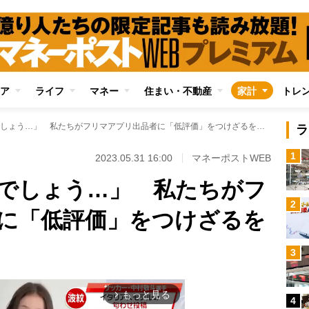
ア
ライフ
マネー
住まい・不動産
家計
トレ
「この梱包はないでしょう…」 私たちがフリマアプリ出品者に「低評価」をつけざるを得ない事情
ラ
1
2023.05.31 16:00
マネーポストWEB
でしょう…」 私たちがフ
2
に「低評価」をつけざるを
3
もっと見る
arrow_forward_ios
4