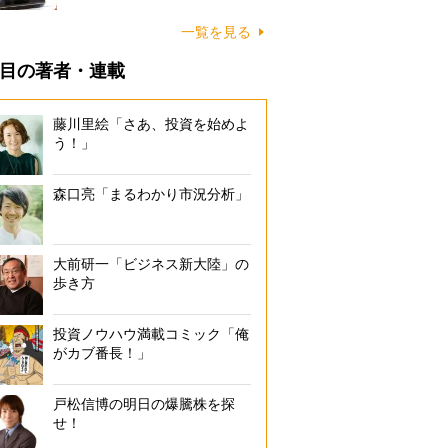
一覧を見る
目の著者・連載
藤川里絵「さあ、投資を始めよ
う！」
森口亮「まるわかり市況分析」
大前研一「ビジネス新大陸」の
歩き方
投資ノウハウ満載コミック「俺
がカブ番長！」
戸松信博の明日の爆騰株を探
せ！