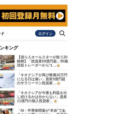
ンド
ログイン
ンキング
【億り人オールスターが狙う20
銘柄】「総資産69億円超」90歳
現役トレーダーから“1…
「キオクシアが再び株価10万円
になる日は遠い」資産3億円超
のサラリーマン投資家…
「キオクシアが今後も利益を出
し続けるかは分からない」資産
11億円の個人投資家…
「AI・半導体関連が“本命”であ