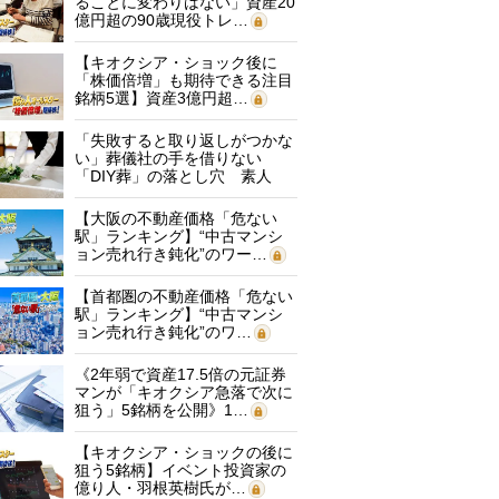
ることに変わりはない」資産20
億円超の90歳現役トレ…
【キオクシア・ショック後に
「株価倍増」も期待できる注目
銘柄5選】資産3億円超…
「失敗すると取り返しがつかな
い」葬儀社の手を借りない
「DIY葬」の落とし穴 素人
に…
【大阪の不動産価格「危ない
駅」ランキング】“中古マンシ
ョン売れ行き鈍化”のワー…
【首都圏の不動産価格「危ない
駅」ランキング】“中古マンシ
ョン売れ行き鈍化”のワ…
《2年弱で資産17.5倍の元証券
マンが「キオクシア急落で次に
狙う」5銘柄を公開》1…
【キオクシア・ショックの後に
狙う5銘柄】イベント投資家の
億り人・羽根英樹氏が…