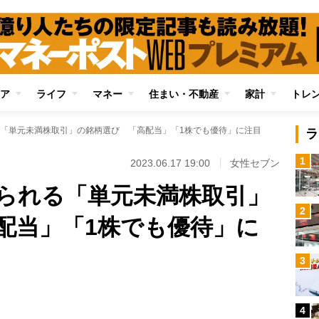
ア
ライフ
マネー
住まい・不動産
家計
トレ
「単元未満株取引」の銘柄選び 「高配当」「1株でも優待」に注目
ラ
1
2023.06.17 19:00
女性セブン
られる「単元未満株取引」
2
配当」「1株でも優待」に
3
Loaded
:
89.01%
/
4