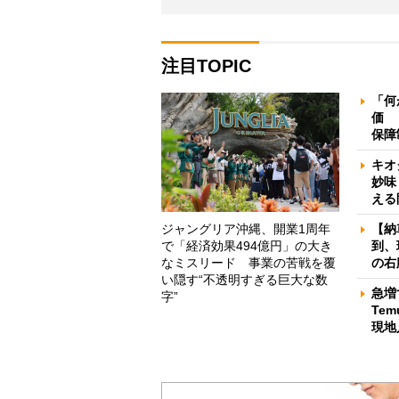
注目TOPIC
「何
価 
保障
キオ
妙味
える
ジャングリア沖縄、開業1周年
【納
で「経済効果494億円」の大き
到、
なミスリード 事業の苦戦を覆
の右
い隠す“不透明すぎる巨大な数
急増
字”
Te
現地