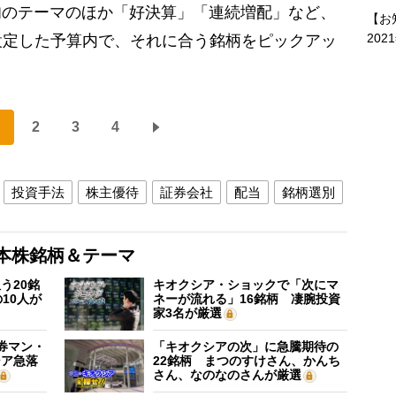
旬のテーマのほか「好決算」「連続増配」など、
【お
202
設定した予算内で、それに合う銘柄をピックアッ
2
3
4
投資手法
株主優待
証券会社
配当
銘柄選別
本株銘柄＆テーマ
う20銘
キオクシア・ショックで「次にマ
10人が
ネーが流れる」16銘柄 凄腕投資
家3名が厳選
証券マン・
「キオクシアの次」に急騰期待の
シア急落
22銘柄 まつのすけさん、かんち
さん、なのなのさんが厳選