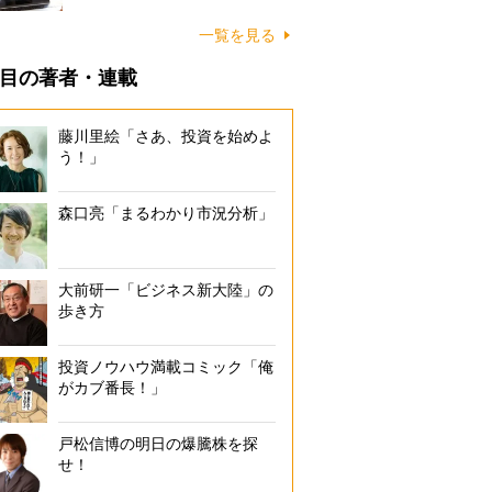
一覧を見る
目の著者・連載
藤川里絵「さあ、投資を始めよ
う！」
森口亮「まるわかり市況分析」
大前研一「ビジネス新大陸」の
歩き方
投資ノウハウ満載コミック「俺
がカブ番長！」
戸松信博の明日の爆騰株を探
せ！