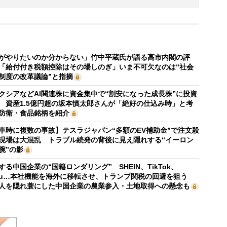
がやりたいのか分からない」竹中平蔵氏が語る高市内閣の評
「給付付き税額控除はその場しのぎ」いま不可欠なのは“社会
制度の改革議論”と指摘
クシアなどAI関連株に資金集中で“割安になった成長株”に投資
 資産1.5億円超の坂本慎太郎さんが「絶好の仕込み時」と考
防衛・食品銘柄を紹介
車時に複数の事故】テスラジャパン“多額のEV補助金”で注文殺
現場は大混乱 トラブル続発の背後に見え隠れする“イーロン
腕”の影
する中国企業の“国籍ロンダリング” SHEIN、TikTok、
mu…本社機能を海外に移転させ、トランプ関税の回避を狙う
人を隠れ蓑にした中国企業の農業参入・土地取得への懸念も