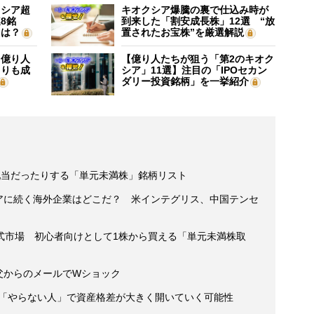
クシア超
キオクシア爆騰の裏で仕込み時が
8銘
到来した「割安成長株」12選 “放
”は？
置されたお宝株”を厳選解説
】億り人
【億り人たちが狙う「第2のキオク
よりも成
シア」11選】注目の「IPOセカン
ダリー投資銘柄」を一挙紹介
配当だったりする「単元未満株」銘柄リスト
ィアに続く海外企業はどこだ？ 米インテグリス、中国テンセ
式市場 初心者向けとして1株から買える「単元未満株取
 父からのメールでWショック
と「やらない人」で資産格差が大きく開いていく可能性