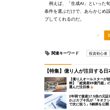
例えば、「生成AI」といった
条件を選ぶだけで、あらかじめ
プしてくれるのだ。
1
関連キーワード
投資初心者
【特集】億り人が注目する日
【億り人オールスターが狙
柄】「総資産69億円超」の
選んだ注目株
2年弱で資産17.5倍の元
かぶカブキ氏が「キオク
で次に狙う」5銘柄を公開