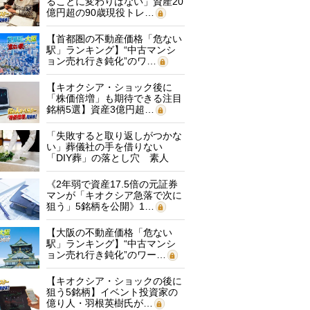
ることに変わりはない」資産20
億円超の90歳現役トレ…
【首都圏の不動産価格「危ない
駅」ランキング】“中古マンシ
ョン売れ行き鈍化”のワ…
【キオクシア・ショック後に
「株価倍増」も期待できる注目
銘柄5選】資産3億円超…
「失敗すると取り返しがつかな
い」葬儀社の手を借りない
「DIY葬」の落とし穴 素人
に…
《2年弱で資産17.5倍の元証券
マンが「キオクシア急落で次に
狙う」5銘柄を公開》1…
【大阪の不動産価格「危ない
駅」ランキング】“中古マンシ
ョン売れ行き鈍化”のワー…
【キオクシア・ショックの後に
狙う5銘柄】イベント投資家の
億り人・羽根英樹氏が…