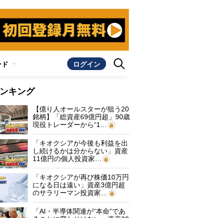
ンド
ログイン
ンキング
【億り人オールスターが狙う20
銘柄】「総資産69億円超」90歳
現役トレーダーから“1…
「キオクシアが今後も利益を出
し続けるかは分からない」資産
11億円の個人投資家…
「キオクシアが再び株価10万円
になる日は遠い」資産3億円超
のサラリーマン投資家…
「AI・半導体関連が“本命”であ