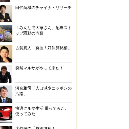
田代尚機のチャイナ・リサーチ
「みんなで大家さん」配当スト
ップ騒動の内幕
古賀真人「発掘！好決算銘柄」
突然マルサがやって来た！
河合雅司「人口減少ニッポンの
活路」
快適クルマ生活 乗ってみた、
使ってみた
大竹聡の「昼酒御免！」