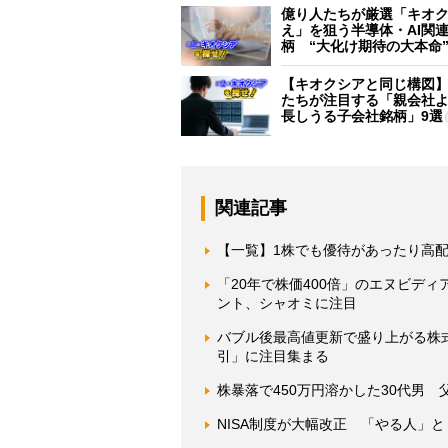
億り人たちが厳選「キオ
え」を狙う半導体・AI関連
柄 “大化け期待の大本命
【キオクシアと同じ構図
たちが注目する「親会社
長しうる子会社銘柄」9選
関連記事
【一覧】1株でも優待があったり高
「20年で株価400倍」のエヌビデ
ント、シャオミに注目
バブル後最高値更新で盛り上がる株
引」に注目集まる
株暴落で450万円溶かした30代男
NISA制度が大幅改正 「やる人」