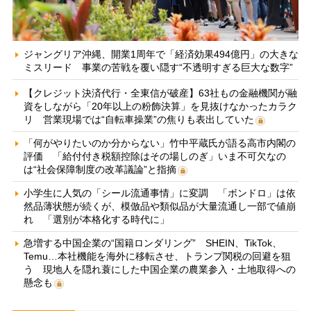
ジャングリア沖縄、開業1周年で「経済効果494億円」の大きな
ミスリード 事業の苦戦を覆い隠す“不透明すぎる巨大な数字”
【クレジット決済代行・全東信が破産】63社もの金融機関が融
資をしながら「20年以上の粉飾決算」を見抜けなかったカラク
リ 営業現場では“自転車操業”の焦りも表出していた
「何がやりたいのか分からない」竹中平蔵氏が語る高市内閣の
評価 「給付付き税額控除はその場しのぎ」いま不可欠なの
は“社会保障制度の改革議論”と指摘
小学生に人気の「シール流通事情」に変調 「ボンドロ」は依
然品薄状態が続くが、模倣品や類似品が大量流通し一部で値崩
れ 「選別が本格化する時代に」
急増する中国企業の“国籍ロンダリング” SHEIN、TikTok、
Temu…本社機能を海外に移転させ、トランプ関税の回避を狙
う 現地人を隠れ蓑にした中国企業の農業参入・土地取得への
懸念も