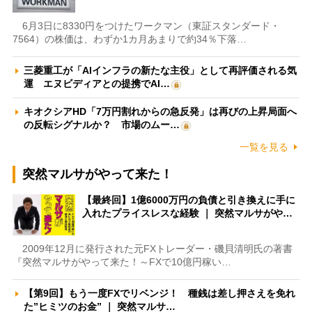
6月3日に8330円をつけたワークマン（東証スタンダード・
7564）の株価は、わずか1カ月あまりで約34％下落…
三菱重工が「AIインフラの新たな主役」として再評価される気
運 エヌビディアとの提携でAI…
キオクシアHD「7万円割れからの急反発」は再びの上昇局面へ
の反転シグナルか？ 市場のムー…
一覧を見る
突然マルサがやって来た！
【最終回】1億6000万円の負債と引き換えに手に
入れたプライスレスな経験 ｜ 突然マルサがや…
2009年12月に発行された元FXトレーダー・磯貝清明氏の著書
『突然マルサがやって来た！～FXで10億円稼い…
【第9回】もう一度FXでリベンジ！ 種銭は差し押さえを免れ
た”ヒミツのお金” ｜ 突然マルサ…