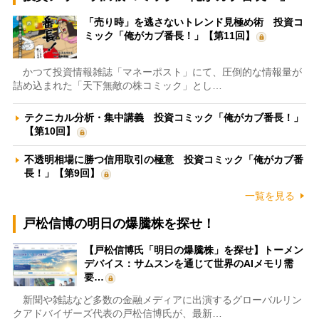
「売り時」を逃さないトレンド見極め術 投資コ
ミック「俺がカブ番長！」【第11回】
かつて投資情報雑誌「マネーポスト」にて、圧倒的な情報量が
詰め込まれた「天下無敵の株コミック」とし…
テクニカル分析・集中講義 投資コミック「俺がカブ番長！」
【第10回】
不透明相場に勝つ信用取引の極意 投資コミック「俺がカブ番
長！」【第9回】
一覧を見る
戸松信博の明日の爆騰株を探せ！
【戸松信博氏「明日の爆騰株」を探せ】トーメン
デバイス：サムスンを通じて世界のAIメモリ需
要…
新聞や雑誌など多数の金融メディアに出演するグローバルリン
クアドバイザーズ代表の戸松信博氏が、最新…