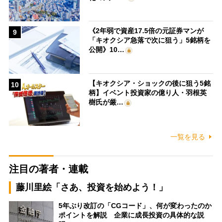
《2年弱で資産17.5倍の元証券マンが
9
「キオクシア急落で次に狙う」5銘柄を
公開》10…
【キオクシア・ショックの後に狙う5銘
10
柄】イベント投資家の億り人・羽根英
樹氏が厳…
一覧を見る
注目の著者・連載
藤川里絵「さあ、投資を始めよう！」
5年ぶり改訂の「CGコード」、何が変わったのか
ポイントを解説 企業に成長投資の具体的な説