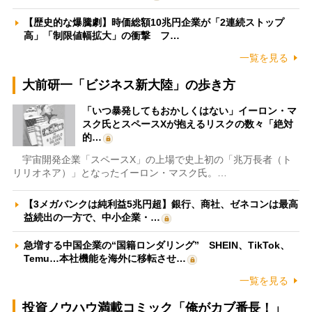
【歴史的な爆騰劇】時価総額10兆円企業が「2連続ストップ
高」「制限値幅拡大」の衝撃 フ…
一覧を見る
大前研一「ビジネス新大陸」の歩き方
「いつ暴発してもおかしくはない」イーロン・マ
スク氏とスペースXが抱えるリスクの数々「絶対
的…
宇宙開発企業「スペースX」の上場で史上初の「兆万長者（ト
リリオネア）」となったイーロン・マスク氏。…
【3メガバンクは純利益5兆円超】銀行、商社、ゼネコンは最高
益続出の一方で、中小企業・…
急増する中国企業の“国籍ロンダリング” SHEIN、TikTok、
Temu…本社機能を海外に移転させ…
一覧を見る
投資ノウハウ満載コミック「俺がカブ番長！」