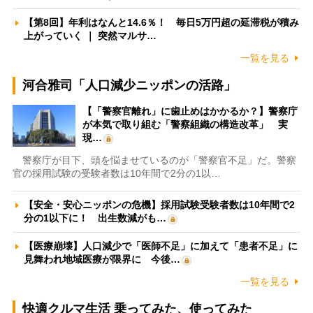
【第8回】年利はなんと14.6％！ 毎日5万円超の延滞税が積み
上がっていく ｜ 突然マルサ…
一覧を見る
河合雅司「人口減少ニッポンの活路」
【「警察官離れ」に歯止めはかかるか？】警察庁
が本気で取り組む「警察組織の構造改革」 実
現…
警察庁が目下、頭を悩ませているのが「警察官不足」だ。警察
官の採用試験の受験者数は10年間で2分の1以…
【安全・安心ニッポンの危機】採用試験受験者数は10年間で2
分の1以下に！ 出生数減がも…
【医療崩壊】人口減少で「医師不足」に加えて「患者不足」に
見舞われ地域医療が限界に 今後…
一覧を見る
快適クルマ生活 乗ってみた、使ってみた