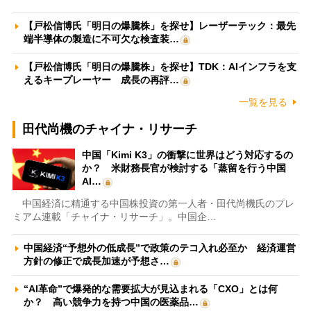
【戸松信博氏「明日の爆騰株」を探せ】レーザーテック：最先
端半導体の製造に不可欠な検査装…
【戸松信博氏「明日の爆騰株」を探せ】TDK：AIインフラを支
えるキープレーヤー 成長の再評…
一覧を見る
田代尚機のチャイナ・リサーチ
中国「Kimi K3」の衝撃に世界はどう対応するの
か？ 米財務長官が検討する「蒸留を行う中国
AI…
中国経済に精通する中国株投資の第一人者・田代尚機氏のプレ
ミアム連載「チャイナ・リサーチ」。中国企…
中国経済“予想外の低成長”で政策のテコ入れ必至か 経済運営
方針の修正で成長加速が予想さ…
“AI革命”で爆発的な需要拡大が見込まれる「CXO」とは何
か？ 高い競争力を持つ中国の医薬品…