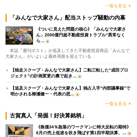
一覧を見る
「みんなで大家さん」配当ストップ騒動の内幕
《ついに見えた問題の核心》「みんなで大家さ
ん」2000億円超不動産投資トラブル“異常なく
ら…
本誌『週刊ポスト』が追及してきた不動産投資商品「みんなで
大家さん」がいよいよ最終局面を迎えている…
【独走スクープ・みんなで大家さん】二転三転した“成田プロ
ジェクト”の計画変更の裏で起き…
【追及スクープ・みんなで大家さん】独占入手“内部議事録”で
明かされる柳瀬健一・代表の思…
一覧を見る
古賀真人「発掘！好決算銘柄」
《株価34％急落のワークマンに特大反転の期待》
6月の売上低迷を吹き飛ばす第1四半期決算、…