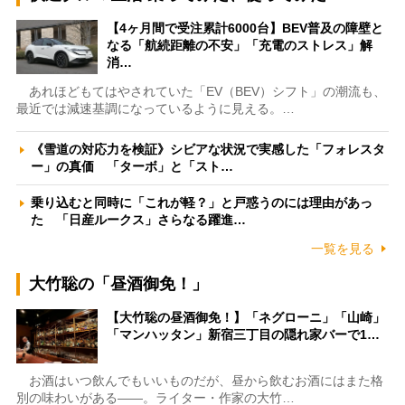
【4ヶ月間で受注累計6000台】BEV普及の障壁と
なる「航続距離の不安」「充電のストレス」解
消…
あれほどもてはやされていた「EV（BEV）シフト」の潮流も、
最近では減速基調になっているように見える。…
《雪道の対応力を検証》シビアな状況で実感した「フォレスタ
ー」の真価 「ターボ」と「スト…
乗り込むと同時に「これが軽？」と戸惑うのには理由があっ
た 「日産ルークス」さらなる躍進…
一覧を見る
大竹聡の「昼酒御免！」
【大竹聡の昼酒御免！】「ネグローニ」「山崎」
「マンハッタン」新宿三丁目の隠れ家バーで1…
お酒はいつ飲んでもいいものだが、昼から飲むお酒にはまた格
別の味わいがある――。ライター・作家の大竹…