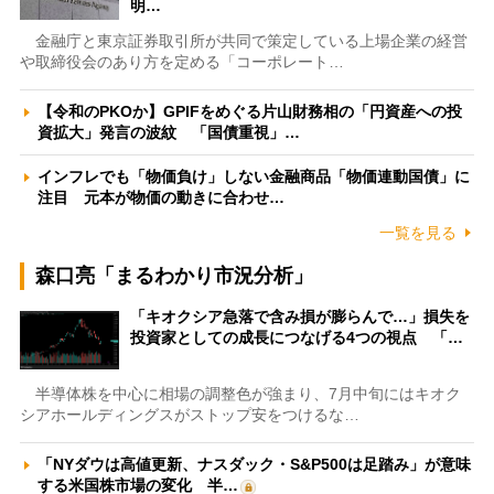
明…
金融庁と東京証券取引所が共同で策定している上場企業の経営
や取締役会のあり方を定める「コーポレート…
【令和のPKOか】GPIFをめぐる片山財務相の「円資産への投
資拡大」発言の波紋 「国債重視」…
インフレでも「物価負け」しない金融商品「物価連動国債」に
注目 元本が物価の動きに合わせ…
一覧を見る
森口亮「まるわかり市況分析」
「キオクシア急落で含み損が膨らんで…」損失を
投資家としての成長につなげる4つの視点 「…
半導体株を中心に相場の調整色が強まり、7月中旬にはキオク
シアホールディングスがストップ安をつけるな…
「NYダウは高値更新、ナスダック・S&P500は足踏み」が意味
する米国株市場の変化 半…