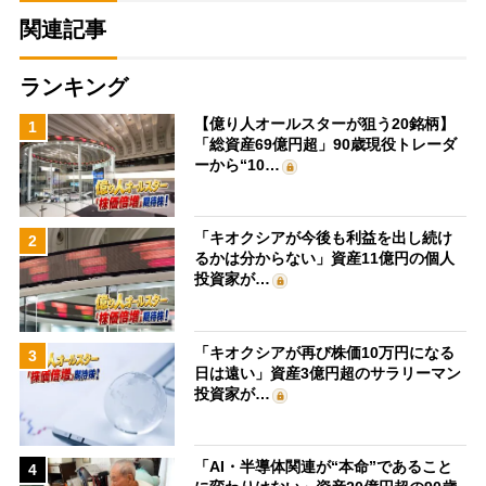
関連記事
ランキング
【億り人オールスターが狙う20銘柄】
1
「総資産69億円超」90歳現役トレーダ
ーから“10…
「キオクシアが今後も利益を出し続け
2
るかは分からない」資産11億円の個人
投資家が…
「キオクシアが再び株価10万円になる
3
日は遠い」資産3億円超のサラリーマン
投資家が…
「AI・半導体関連が“本命”であること
4