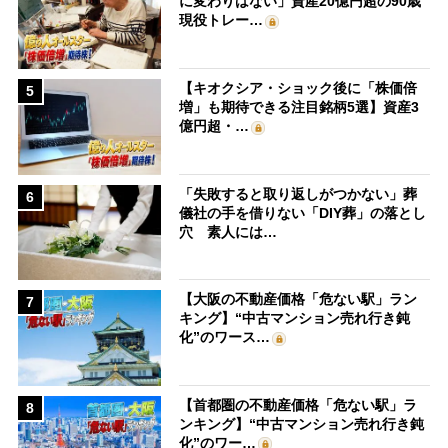
に変わりはない」資産20億円超の90歳
現役トレー…
【キオクシア・ショック後に「株価倍
5
増」も期待できる注目銘柄5選】資産3
億円超・…
「失敗すると取り返しがつかない」葬
6
儀社の手を借りない「DIY葬」の落とし
穴 素人には…
【大阪の不動産価格「危ない駅」ラン
7
キング】“中古マンション売れ行き鈍
化”のワース…
【首都圏の不動産価格「危ない駅」ラ
8
ンキング】“中古マンション売れ行き鈍
化”のワー…