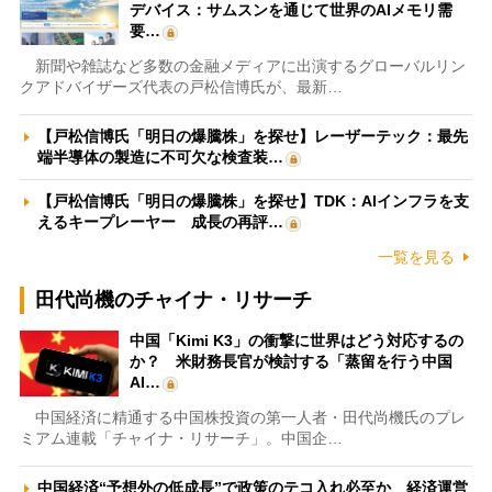
デバイス：サムスンを通じて世界のAIメモリ需
要…
新聞や雑誌など多数の金融メディアに出演するグローバルリン
クアドバイザーズ代表の戸松信博氏が、最新…
【戸松信博氏「明日の爆騰株」を探せ】レーザーテック：最先
端半導体の製造に不可欠な検査装…
【戸松信博氏「明日の爆騰株」を探せ】TDK：AIインフラを支
えるキープレーヤー 成長の再評…
一覧を見る
田代尚機のチャイナ・リサーチ
中国「Kimi K3」の衝撃に世界はどう対応するの
か？ 米財務長官が検討する「蒸留を行う中国
AI…
中国経済に精通する中国株投資の第一人者・田代尚機氏のプレ
ミアム連載「チャイナ・リサーチ」。中国企…
中国経済“予想外の低成長”で政策のテコ入れ必至か 経済運営