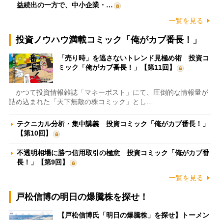
益続出の一方で、中小企業・…
一覧を見る
投資ノウハウ満載コミック「俺がカブ番長！」
「売り時」を逃さないトレンド見極め術 投資コ
ミック「俺がカブ番長！」【第11回】
かつて投資情報雑誌「マネーポスト」にて、圧倒的な情報量が
詰め込まれた「天下無敵の株コミック」とし…
テクニカル分析・集中講義 投資コミック「俺がカブ番長！」
【第10回】
不透明相場に勝つ信用取引の極意 投資コミック「俺がカブ番
長！」【第9回】
一覧を見る
戸松信博の明日の爆騰株を探せ！
【戸松信博氏「明日の爆騰株」を探せ】トーメン