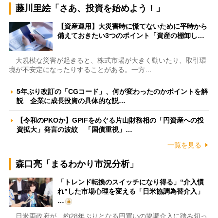
藤川里絵「さあ、投資を始めよう！」
【資産運用】大災害時に慌てないために平時から
備えておきたい3つのポイント「資産の棚卸し…
大規模な災害が起きると、株式市場が大きく動いたり、取引環
境が不安定になったりすることがある。一方…
5年ぶり改訂の「CGコード」、何が変わったのかポイントを解
説 企業に成長投資の具体的な説…
【令和のPKOか】GPIFをめぐる片山財務相の「円資産への投
資拡大」発言の波紋 「国債重視」…
一覧を見る
森口亮「まるわかり市況分析」
「トレンド転換のスイッチになり得る」“介入慣
れ”した市場心理を変える「日米協調為替介入」
…
日米両政府が、約28年ぶりとなる円買いの協調介入に踏み切っ