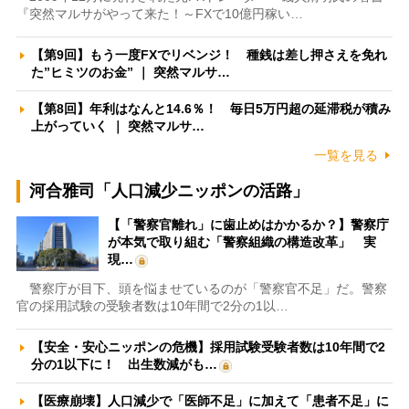
『突然マルサがやって来た！～FXで10億円稼い…
【第9回】もう一度FXでリベンジ！ 種銭は差し押さえを免れ
た”ヒミツのお金” ｜ 突然マルサ…
【第8回】年利はなんと14.6％！ 毎日5万円超の延滞税が積み
上がっていく ｜ 突然マルサ…
一覧を見る
河合雅司「人口減少ニッポンの活路」
【「警察官離れ」に歯止めはかかるか？】警察庁
が本気で取り組む「警察組織の構造改革」 実
現…
警察庁が目下、頭を悩ませているのが「警察官不足」だ。警察
官の採用試験の受験者数は10年間で2分の1以…
【安全・安心ニッポンの危機】採用試験受験者数は10年間で2
分の1以下に！ 出生数減がも…
【医療崩壊】人口減少で「医師不足」に加えて「患者不足」に