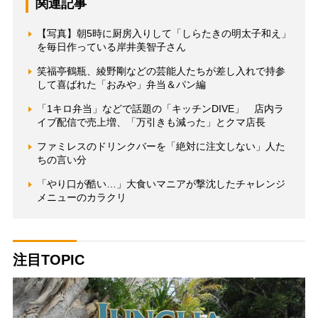
関連記事
【写真】朝5時に厨房入りして「しらたきの明太子和え」
を毎日作っている岸井美智子さん
笑福亭鶴瓶、綾野剛などの芸能人たちが差し入れで持参
して喜ばれた「おみや」弁当＆パン編
「1キロ弁当」などで話題の「キッチンDIVE」 店内ラ
イブ配信で売上増、「万引きも減った」とクマ店長
ファミレスのドリンクバーを「絶対に注文しない」人た
ちの言い分
「やり口が酷い…」大食いマニアが撃沈したチャレンジ
メニューのカラクリ
注目TOPIC