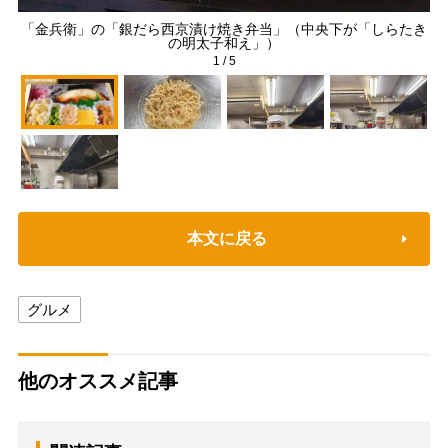
「金兵衛」の「銀だら西京漬け焼き弁当」（中央下が「しらたき
の明太子和え」）
1
/
5
本文に戻る
グルメ
他のオススメ記事