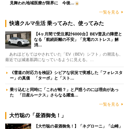
見舞われ地域医療が限界に 今後…
一覧を見る
快適クルマ生活 乗ってみた、使ってみた
【4ヶ月間で受注累計6000台】BEV普及の障壁と
なる「航続距離の不安」「充電のストレス」解
消…
あれほどもてはやされていた「EV（BEV）シフト」の潮流も、
最近では減速基調になっているように見える。…
《雪道の対応力を検証》シビアな状況で実感した「フォレスタ
ー」の真価 「ターボ」と「スト…
乗り込むと同時に「これが軽？」と戸惑うのには理由があっ
た 「日産ルークス」さらなる躍進…
一覧を見る
大竹聡の「昼酒御免！」
【大竹聡の昼酒御免！】「ネグローニ」「山崎」