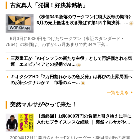
古賀真人「発掘！好決算銘柄」
《株価34％急落のワークマンに特大反転の期待》
6月の売上低迷を吹き飛ばす第1四半期決算、…
6月3日に8330円をつけたワークマン（東証スタンダード・
7564）の株価は、わずか1カ月あまりで約34％下落…
三菱重工が「AIインフラの新たな主役」として再評価される気
運 エヌビディアとの提携でAI…
キオクシアHD「7万円割れからの急反発」は再びの上昇局面へ
の反転シグナルか？ 市場のムー…
一覧を見る
突然マルサがやって来た！
【最終回】1億6000万円の負債と引き換えに手に
入れたプライスレスな経験 ｜ 突然マルサがや…
2009年12月に発行された元FXトレーダー・磯貝清明氏の著書