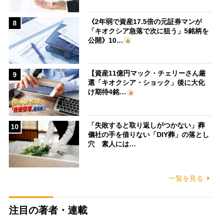
《2年弱で資産17.5倍の元証券マンが
8
「キオクシア急落で次に狙う」5銘柄を
公開》10…
【資産11億円マック・チェリーさん厳
9
選「キオクシア・ショック」後に大化
け期待4銘…
「失敗すると取り返しがつかない」葬
10
儀社の手を借りない「DIY葬」の落とし
穴 素人には…
一覧を見る
注目の著者・連載