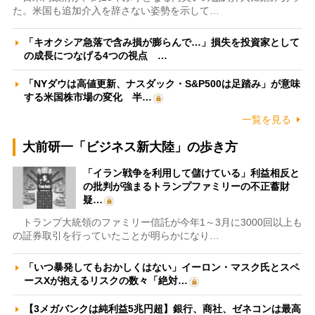
た。米国も追加介入を辞さない姿勢を示して…
「キオクシア急落で含み損が膨らんで…」損失を投資家として
の成長につなげる4つの視点 …
「NYダウは高値更新、ナスダック・S&P500は足踏み」が意味
する米国株市場の変化 半…
一覧を見る
大前研一「ビジネス新大陸」の歩き方
「イラン戦争を利用して儲けている」利益相反と
の批判が強まるトランプファミリーの不正蓄財
疑…
トランプ大統領のファミリー信託が今年1～3月に3000回以上も
の証券取引を行っていたことが明らかになり…
「いつ暴発してもおかしくはない」イーロン・マスク氏とスペ
ースXが抱えるリスクの数々「絶対…
【3メガバンクは純利益5兆円超】銀行、商社、ゼネコンは最高