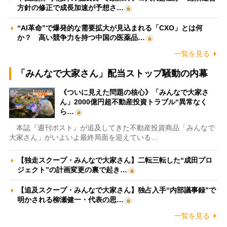
方針の修正で成長加速が予想さ…
“AI革命”で爆発的な需要拡大が見込まれる「CXO」とは何
か？ 高い競争力を持つ中国の医薬品…
一覧を見る
「みんなで大家さん」配当ストップ騒動の内幕
《ついに見えた問題の核心》「みんなで大家さ
ん」2000億円超不動産投資トラブル“異常なく
ら…
本誌『週刊ポスト』が追及してきた不動産投資商品「みんなで
大家さん」がいよいよ最終局面を迎えている…
【独走スクープ・みんなで大家さん】二転三転した“成田プロ
ジェクト”の計画変更の裏で起き…
【追及スクープ・みんなで大家さん】独占入手“内部議事録”で
明かされる柳瀬健一・代表の思…
一覧を見る