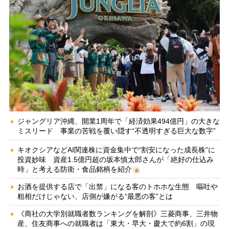
ジャングリア沖縄、開業1周年で「経済効果494億円」の大きな
ミスリード 事業の苦戦を覆い隠す“不透明すぎる巨大な数字”
キオクシアなどAI関連株に資金集中で“割安になった成長株”に
投資妙味 資産1.5億円超の坂本慎太郎さんが「絶好の仕込み
時」と考える防衛・食品銘柄を紹介
お酒を提供する店で「出禁」になる客のトホホな生態 嘔吐や
粗相だけじゃない、店側が嫌がる“最悪の客”とは
《商社の大学別就職者数ランキングを解剖》三菱商事、三井物
産、住友商事への就職者は「東大・早大・慶大で約6割」の現