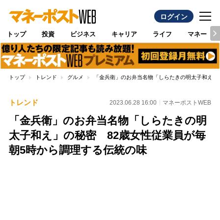
ログイン
トップ
投資
ビジネス
キャリア
ライフ
マネー
トップ
トレンド
グルメ
「金兵衛」のお弁当名物「しらたきの明太子和え」の
トレンド
2023.06.28 16:00
マネーポストWEB
「金兵衛」のお弁当名物「しらたきの明
太子和え」の秘密 82歳女性従業員が毎
朝5時から調理する伝統の味
Loaded
:
100.00%
/
Unmute