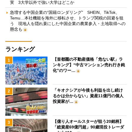
実 3大学以外で強い大学はどこか
急増する中国企業の“国籍ロンダリング” SHEIN、TikTok、
Temu…本社機能を海外に移転させ、トランプ関税の回避を狙
う 現地人を隠れ蓑にした中国企業の農業参入・土地取得への
懸念も
ランキング
【首都圏の不動産価格「危ない駅」ラ
1
ンキング】“中古マンション売れ行き鈍
化”のワー…
「キオクシアが今後も利益を出し続け
2
るかは分からない」資産11億円の個人
投資家が…
【億り人オールスターが狙う20銘柄】
3
「総資産69億円超」90歳現役トレーダ