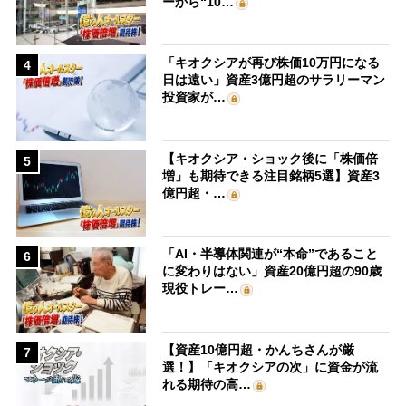
ーから“10…
「キオクシアが再び株価10万円になる
4
日は遠い」資産3億円超のサラリーマン
投資家が…
【キオクシア・ショック後に「株価倍
5
増」も期待できる注目銘柄5選】資産3
億円超・…
「AI・半導体関連が“本命”であること
6
に変わりはない」資産20億円超の90歳
現役トレー…
【資産10億円超・かんちさんが厳
7
選！】「キオクシアの次」に資金が流
れる期待の高…