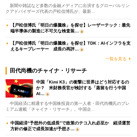
新聞や雑誌など多数の金融メディアに出演するグローバルリン
クアドバイザーズ代表の戸松信博氏が、最新…
【戸松信博氏「明日の爆騰株」を探せ】レーザーテック：最先
端半導体の製造に不可欠な検査装…
【戸松信博氏「明日の爆騰株」を探せ】TDK：AIインフラを支
えるキープレーヤー 成長の再評…
一覧を見る
田代尚機のチャイナ・リサーチ
中国「Kimi K3」の衝撃に世界はどう対応するの
か？ 米財務長官が検討する「蒸留を行う中国
AI…
中国経済に精通する中国株投資の第一人者・田代尚機氏のプレ
ミアム連載「チャイナ・リサーチ」。中国企…
中国経済“予想外の低成長”で政策のテコ入れ必至か 経済運営
方針の修正で成長加速が予想さ…