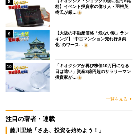
【キオクシア・ショックの後に狙う5銘
8
柄】イベント投資家の億り人・羽根英
樹氏が厳…
【大阪の不動産価格「危ない駅」ラン
9
キング】“中古マンション売れ行き鈍
化”のワース…
「キオクシアが再び株価10万円になる
10
日は遠い」資産3億円超のサラリーマン
投資家が…
一覧を見る
注目の著者・連載
藤川里絵「さあ、投資を始めよう！」