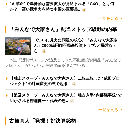
“AI革命”で爆発的な需要拡大が見込まれる「CXO」とは何
か？ 高い競争力を持つ中国の医薬品…
一覧を見る
「みんなで大家さん」配当ストップ騒動の内幕
《ついに見えた問題の核心》「みんなで大家さ
ん」2000億円超不動産投資トラブル“異常なく
ら…
本誌『週刊ポスト』が追及してきた不動産投資商品「みんなで
大家さん」がいよいよ最終局面を迎えている…
【独走スクープ・みんなで大家さん】二転三転した“成田プロ
ジェクト”の計画変更の裏で起き…
【追及スクープ・みんなで大家さん】独占入手“内部議事録”で
明かされる柳瀬健一・代表の思…
一覧を見る
古賀真人「発掘！好決算銘柄」