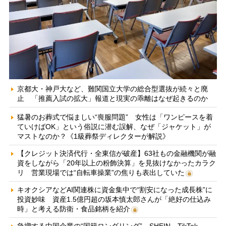
京都大・神戸大など、難関国立大学の総合型選抜が続々と廃
止 「推薦入試の拡大」報道と現実の乖離はなぜ起きるのか
猛暑のお葬式で悩ましい“喪服問題” 女性は「ワンピースを着
ていけばOK」という俗説に潜む誤解、なぜ「ジャケット」が
マストなのか？《1級葬祭ディレクターが解説》
【クレジット決済代行・全東信が破産】63社もの金融機関が融
資をしながら「20年以上の粉飾決算」を見抜けなかったカラク
リ 営業現場では“自転車操業”の焦りも表出していた
キオクシアなどAI関連株に資金集中で“割安になった成長株”に
投資妙味 資産1.5億円超の坂本慎太郎さんが「絶好の仕込み
時」と考える防衛・食品銘柄を紹介
急増する中国企業の“国籍ロンダリング” SHEIN、TikTok、