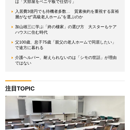
は「大部屋をベニヤ板で仕切り」
入居費3億円でも待機者多数… 質素倹約を重視する富裕
層がなぜ“高級老人ホーム”を選ぶのか
加山雄三に学ぶ「終の棲家」の選び方 大スターもケア
ハウスに住む時代
父100歳、息子75歳「親父の老人ホームで同居したい」
で途方に暮れる
介護ヘルパー、耐えられないのは「シモの世話」が理由
ではない
注目TOPIC