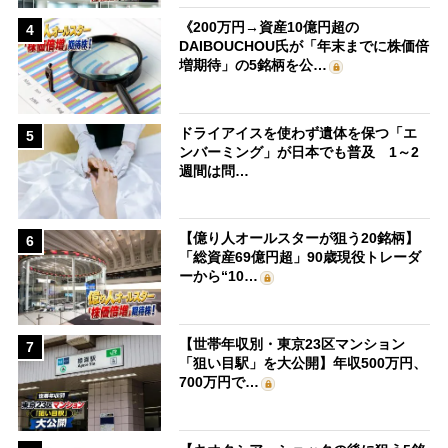
《200万円→資産10億円超の
4
DAIBOUCHOU氏が「年末までに株価倍
増期待」の5銘柄を公…
ドライアイスを使わず遺体を保つ「エ
5
ンバーミング」が日本でも普及 1～2
週間は問…
【億り人オールスターが狙う20銘柄】
6
「総資産69億円超」90歳現役トレーダ
ーから“10…
【世帯年収別・東京23区マンション
7
「狙い目駅」を大公開】年収500万円、
700万円で…