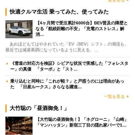
一覧を見る
快適クルマ生活 乗ってみた、使ってみた
【4ヶ月間で受注累計6000台】BEV普及の障壁と
なる「航続距離の不安」「充電のストレス」解
消…
あれほどもてはやされていた「EV（BEV）シフト」の潮流も、
最近では減速基調になっているように見える。…
《雪道の対応力を検証》シビアな状況で実感した「フォレスタ
ー」の真価 「ターボ」と「スト…
乗り込むと同時に「これが軽？」と戸惑うのには理由があっ
た 「日産ルークス」さらなる躍進…
一覧を見る
大竹聡の「昼酒御免！」
【大竹聡の昼酒御免！】「ネグローニ」「山崎」
「マンハッタン」新宿三丁目の隠れ家バーで1…