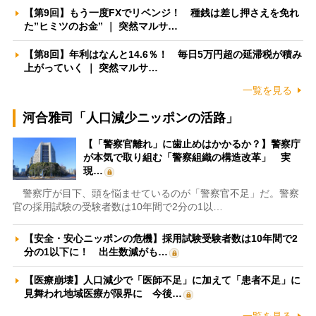
【第9回】もう一度FXでリベンジ！ 種銭は差し押さえを免れ
た”ヒミツのお金” ｜ 突然マルサ…
【第8回】年利はなんと14.6％！ 毎日5万円超の延滞税が積み
上がっていく ｜ 突然マルサ…
一覧を見る
河合雅司「人口減少ニッポンの活路」
【「警察官離れ」に歯止めはかかるか？】警察庁
が本気で取り組む「警察組織の構造改革」 実
現…
警察庁が目下、頭を悩ませているのが「警察官不足」だ。警察
官の採用試験の受験者数は10年間で2分の1以…
【安全・安心ニッポンの危機】採用試験受験者数は10年間で2
分の1以下に！ 出生数減がも…
【医療崩壊】人口減少で「医師不足」に加えて「患者不足」に
見舞われ地域医療が限界に 今後…