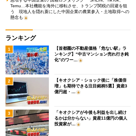
Temu…本社機能を海外に移転させ、トランプ関税の回避を狙
う 現地人を隠れ蓑にした中国企業の農業参入・土地取得への
懸念も
ランキング
【首都圏の不動産価格「危ない駅」ラ
1
ンキング】“中古マンション売れ行き鈍
化”のワー…
【キオクシア・ショック後に「株価倍
2
増」も期待できる注目銘柄5選】資産3
億円超・…
「キオクシアが今後も利益を出し続け
3
るかは分からない」資産11億円の個人
投資家が…