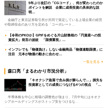
5年ぶり改訂の「CGコード」、何が変わったのか
ポイントを解説 企業に成長投資の具体的な説
明…
金融庁と東京証券取引所が共同で策定している上場企業の経営
や取締役会のあり方を定める「コーポレート…
【令和のPKOか】GPIFをめぐる片山財務相の「円資産への投
資拡大」発言の波紋 「国債重視」…
インフレでも「物価負け」しない金融商品「物価連動国債」に
注目 元本が物価の動きに合わせ…
一覧を見る
森口亮「まるわかり市況分析」
「キオクシア急落で含み損が膨らんで…」損失を
投資家としての成長につなげる4つの視点 「…
半導体株を中心に相場の調整色が強まり、7月中旬にはキオク
シアホールディングスがストップ安をつけるな…