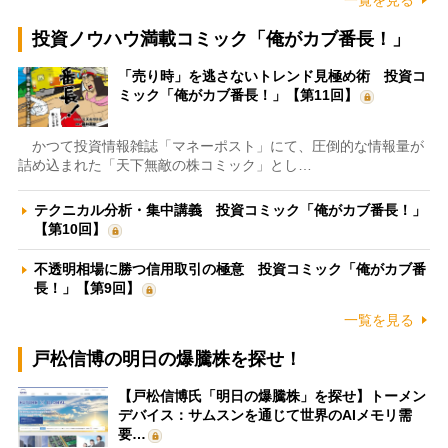
一覧を見る
投資ノウハウ満載コミック「俺がカブ番長！」
「売り時」を逃さないトレンド見極め術 投資コ
ミック「俺がカブ番長！」【第11回】
かつて投資情報雑誌「マネーポスト」にて、圧倒的な情報量が
詰め込まれた「天下無敵の株コミック」とし…
テクニカル分析・集中講義 投資コミック「俺がカブ番長！」
【第10回】
不透明相場に勝つ信用取引の極意 投資コミック「俺がカブ番
長！」【第9回】
一覧を見る
戸松信博の明日の爆騰株を探せ！
【戸松信博氏「明日の爆騰株」を探せ】トーメン
デバイス：サムスンを通じて世界のAIメモリ需
要…