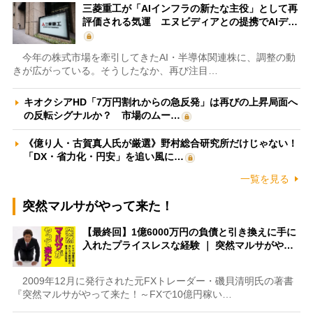
三菱重工が「AIインフラの新たな主役」として再
評価される気運 エヌビディアとの提携でAIデ…
今年の株式市場を牽引してきたAI・半導体関連株に、調整の動
きが広がっている。そうしたなか、再び注目…
キオクシアHD「7万円割れからの急反発」は再びの上昇局面へ
の反転シグナルか？ 市場のムー…
《億り人・古賀真人氏が厳選》野村総合研究所だけじゃない！
「DX・省力化・円安」を追い風に…
一覧を見る
突然マルサがやって来た！
【最終回】1億6000万円の負債と引き換えに手に
入れたプライスレスな経験 ｜ 突然マルサがや…
2009年12月に発行された元FXトレーダー・磯貝清明氏の著書
『突然マルサがやって来た！～FXで10億円稼い…