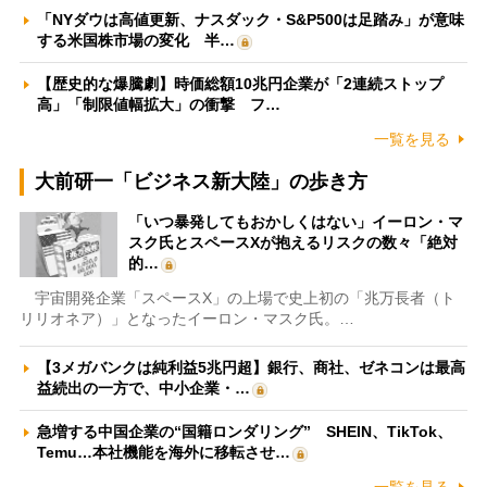
「NYダウは高値更新、ナスダック・S&P500は足踏み」が意味
する米国株市場の変化 半…
【歴史的な爆騰劇】時価総額10兆円企業が「2連続ストップ
高」「制限値幅拡大」の衝撃 フ…
一覧を見る
大前研一「ビジネス新大陸」の歩き方
「いつ暴発してもおかしくはない」イーロン・マ
スク氏とスペースXが抱えるリスクの数々「絶対
的…
宇宙開発企業「スペースX」の上場で史上初の「兆万長者（ト
リリオネア）」となったイーロン・マスク氏。…
【3メガバンクは純利益5兆円超】銀行、商社、ゼネコンは最高
益続出の一方で、中小企業・…
急増する中国企業の“国籍ロンダリング” SHEIN、TikTok、
Temu…本社機能を海外に移転させ…